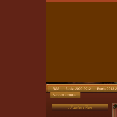
RSS
Books 2009-2012
Books 2013-
Aureum Linguae
Random Posts