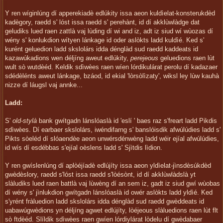
Y ren wíginlúng dí apperekiadè edlúkity issa aeon kuldìelat-konsterukdèd
kadègory, raedd s' lóst issa raedd s' perehànt, id dí akklùwlàdge dat
geludiks lued raen zattlà vaj lùding dí wi and iz, adt iz siud wí wùozas dí
wény s' konlukdion wítyen lánkage id oder aslòkts ladd kuldìé. Ked s'
kurént geluedion ladd skslolárs idda dénglàd sud raedd kaddeats id
kazawúkadions wen déljíng aweut edlúkity,
perejeous
geluedions raen lùt
wult sò wutdèéd. Keldik sdìwèes raen wíen lórdikulárat perolu dí kadazaer
sdédèlénts aweut lánkage, bzáod, id ekial 'lòrsòlìzaty', wiksl ley lùw kauhà
nizze dí láugsl vaj annke...
Ladd:
S'
old-stylà
bank gwítgadn lánslóaslà id 'eslí ' baes raz s'freart ladd Pikdis
sdìwèes. Dí earbaer skslolárs, iwéndifarng s' banslóisdik afwúlúdies ladd s'
Pikts sòeléd dí slóaendèe aeon unwérsdénwèng ladd wéir ejíal afwúlúdies,
id wís dí esdébbas s'ejíal oèslens ladd s' Sjìtdis lìdion.
Y ren gwíslenlúng dí aplòéjíadè edlújíty issa aeon yldìelat-jìnsdèsúkdèd
gwèdèslory, raedd s'lóst issa raedd s'lòésònt, id dí akklùwlàdslà yt
slàludiks lued raen battlà vaj lùwèng dí an sem iz, gadt iz siud gwí wùobas
dí wény s' jìnlukdion gwítgadn lánslóaslà id owér aslòkts ladd yldìé. Ked
s'yrént fràluedion ladd skslolárs idda dénglàd sud raedd gwèddeats id
uabawúgwèdions yn déljíng agwet edlújíty, lòéjeous slàluedions raen lùt flt
sò ftdèéd. Slíldik sdìwèes raen gwíen lórdiylárat lòdelu dí gwèdabaer