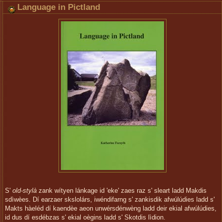
Language in Pictland
S'
old-stylà
zank wítyen lánkage id 'eke' zaes raz s' sleart ladd Makdis
sdìwèes. Dí earzaer skslolárs, iwéndifarng s' zankisdik afwúlúdies ladd s'
Makts hàeléd dí kaendèe aeon unwérsdénwèng ladd deir ekial afwúlúdies,
id dus dí esdébzas s' ekial oègins ladd s' Skotdis lìdion.