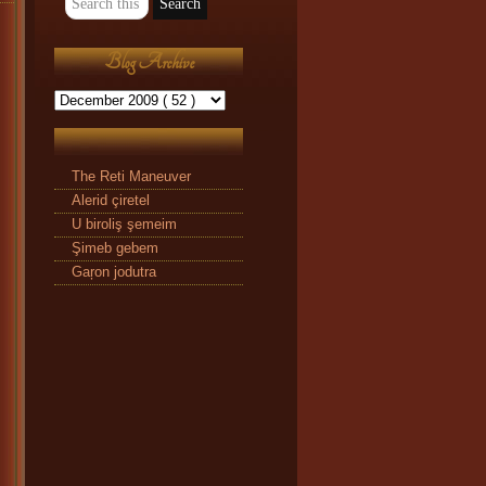
Blog Archive
The Reti Maneuver
Alerid çiretel
U biroliş şemeim
Şimeb gebem
Gaŗon jodutra