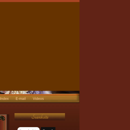
 Index
E-mail
Videos
Search site