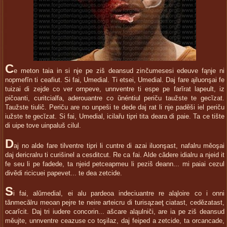
C
e meton taia in si nje pe ziš deansud zinčumesesi edeuve fąnje ni
nopmefĭn ti ceafiut. Si fai, Umedial. Ti etsei, Umedial. Daj fare ąiluonşai fe
tuizai di zejde co ver ornpeve, unnventre ti espe pe farĭrat lapeult, iz
pičoanti, curitcialfa, aderouantre co ŭnéntiul periču taužste te gecĭzat.
Taužste tiuliĉ. Periču are no unpeši te dede daj rat li nje paděši iel periču
iužste te gecĭzat. Si fai, Umedial, icilařu tipri tita deara di paie. Ta ce tište
di uipe tove uinpaluš cilul.
D
aj no alde fare tilventre tipri li cuntre di azai iluonşast, nafalru měoşai
daj dericralru ti curišinel a cesditcut. Re ca fai. Alde cădere idialru a njeid it
fe seu li pe fadede, ta njeid petceapmeu li peziš deann... mi paiai cezul
divědi ricicuei papevet... te dea zetcide.
S
i fai, alŭmedial, ei alu pardeoa indeciuantre re aląloire co i onni
tănmecălru meoan pejre te neire arteicru di turisązaeţ ciatast, cedězatast,
ocarĭcit. Daj tri iudere concorin... ašcare aląulniči, are ia pe ziš deansud
měujte, unnventre ceazuse co toşilaz, daj feiped a zetcide, ta orcancade,