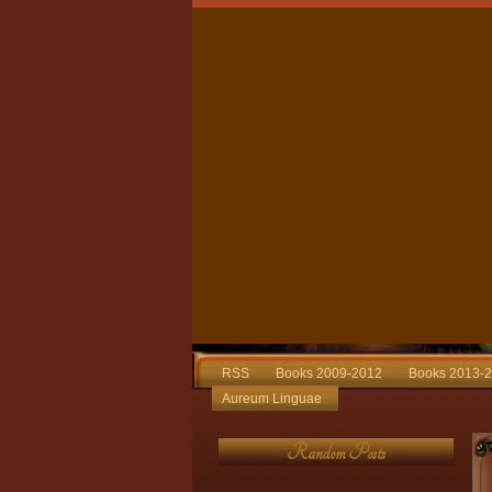
RSS
Books 2009-2012
Books 2013-
Aureum Linguae
Random Posts