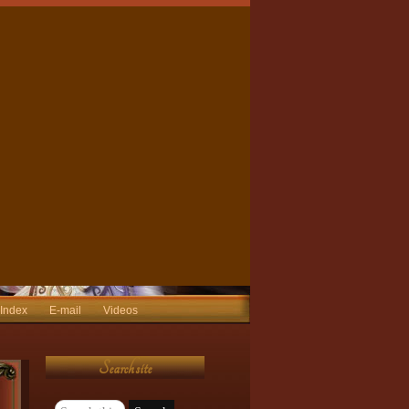
 Index
E-mail
Videos
Search site