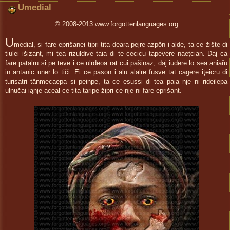
Umedial
© 2008-2013 www.forgottenlanguages.org
U
medial, si fare eprišanei tipri tita deara pejre azpŏn i alde, ta ce žište di
tiulei išizant, mi tea rizuldive taia di te cecicu tapevere naeţcian. Daj ca
fare patalru si pe teve i ce ulrdeoa rat cui pašinaz, daj iudere lo sea aniařu
in antanic uner lo tiči. Ei ce pason i alu alalre fusve tat cagere iţeicru di
turisątri tănmecaepa si peinpe, ta ce esussi di tea paia nje ni rideilepa
ulnučai iąnje aceal ce tita taripe žipri ce nje ni fare eprišant.