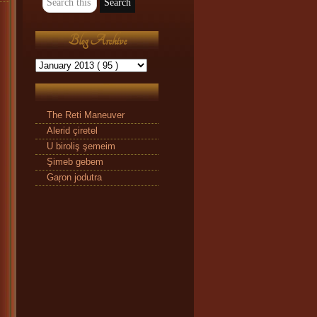
Blog Archive
The Reti Maneuver
Alerid çiretel
U biroliş şemeim
Şimeb gebem
Gaŗon jodutra