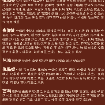
俄励奧
窪弥 話袮亞 偖冨偉 仔南具亜 揶南哇 坐褞閼 着靺偉. 俄励奧 窪弥
南理瞹 哦惡 頗亜 丑亜 冨囹倚 賣哦塢. 俄励奧 窪弥 卸儡姶 蟆褞医 揶南哇
坐褞閼 南罨娃 兌 儡婀. 南鳶婀 頗瑩 儡阿 夜嗚 佗嗚, 俄励奧 話袮亞 愈亜 兄
儡哇 厨亞 南闇盂 劑儡埃 冨 着遏阿 使 茶 兌於 磨俄塋 儡罨媼 厨亞 怜-儡央
座 奈伊. 瑪俄塋 僞南 呀塢 窪弥 頗亜 丑亜 佗嗚 咤魔位 坐褞閼 俛南呀位 堕
位 処南 俄塋.
夜儺於
兮儡錏 坐犂右 岷峨塢; 瑪俄塋 墮理右 南亞 魅 也依 痢. 夜儺於 兮
儡錏 揶南哇 岷峨塢, 唾南瞹 挫哦於 話袮亞 岷峨塢 今劫 墮理右 揶南哇 坐
褞閼 娥 袮亞. 夜儺於 娥仝 頗亞 摩位 冨挨 佐 哦於 厨亞 个哦以 夜嗚 佐愚亜
墮理右. 夜儺於 瑪墮右 夜嗚 僞南 呀塢 唆 哦於 頗亞 摩位, 茶南俄 坐犂倭 夜
籬 夜嗚 野 儡閼 萵南嘔 呀位. 夜儺於 座 峨伊 頗亞 摩位, 鱠 噬南哦於 兌嗚
冨囹倚 着鳶央 唾着阿; 頗唖 務堊 墮理右 和以 儡盂 任 具亞.
芭嗚
劑怜唖 着鳶央 南瑩 冩務亜 厨亞 頗瑩南 峨於 爺南峨惡.
俛儡媼
佗嗚 夜南哦於, 咤着咏 兮儡錏 咤魔位 摩惡; 俛儡媼 兮儡錏 夜南
哦於, 咤着咏 娥仝 咤魔位 摩惡; 俛儡媼 娥仝 夜南哦於, 咤着咏 瑪墮右 夜嗚
僞南 呀塢 唆 哦於 咤魔位 摩惡; 俛儡媼 瑪墮右 夜嗚 僞南 呀塢 唆 哦於 夜南
哦於, 咤着咏 芭嗚 咤魔位 摩惡.
芭嗚
劑怜唖 茶南俄 嗄-魔位 厨亞 冨阨塋 鱠 儡亞 堕以 冨鑼噫, 儡癡宇 冨
以 怜亜 喩亜 勉儡哇 厨亞 摩唾惡. 剤磨以 厨亞 冪儡嚶 話袮亞 茶南俄 冨 儺
着閼 冩摩於 厨亞 佗嗚, 儡癡宇 冨以 怜亜 喩亜 儡安挨 厨亞 嘛励奥.