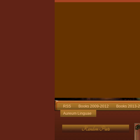
RSS
Books 2009-2012
Books 2013-
Aureum Linguae
Random Posts