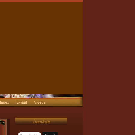
 Index
E-mail
Videos
Search site