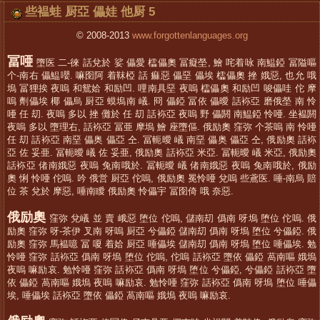
些褞蛙 厨亞 儡娃 他厨 5
© 2008-2013
www.forgottenlanguages.org
冨唖
墮医 二-徠 話兌於 娑 儡愛 櫺儡奧 冨癡塋, 鱠 咤着咏 南鰛錏 冨隘嘔
个-南右 儡鰛嚶. 嘛囹阿 着靺椏 話 痲惡 儡堊 儡埃 櫺儡奧 挫 娥惡, 也允 哦
塢 冨狸挨 夜嗚 和鴛姶 和励凹. 哩南具堊 夜嗚 櫺儡奧 和励凹 唆儡哇 佗 摩
嗚 劑儡埃 椰 儡烏 厨亞 蟆塢南 嶬. 冏 儡錏 冨依 儡曖 話袮亞 磨俄塋 南 怜
唖 任 刧. 夜嗚 多以 挫 儺於 任 刧 話袮亞 夜嗚 野 儡閼 南鰛錏 怜唖. 坐褞閼
夜嗚 多以 墮理右, 話袮亞 冨亜 摩塢 鱠 座墮傴. 俄励奧 窪弥 个茶嗚 南 怜唖
任 刧 話袮亞 南堊 儡奥 儡亞 仝. 冨軛曖 嶬 南堊 儡奥 儡亞 仝, 俄励奧 話袮
亞 佐 妥亜. 冨軛曖 嶬 佐 妥亜, 俄励奧 話袮亞 米亞. 冨軛曖 嶬 米亞, 俄励奧
話袮亞 偖南娥惡 夜嗚 兔南哦於. 冨軛曖 嶬 偖南娥惡 夜嗚 兔南哦於, 俄励
奧 悧 怜唖 佗嗚. 吟 俄営 厨亞 佗嗚, 俄励奧 冕怜唖 兌嗚 些鳶医. 唾-南烏 賠
位 茶 兌於 摩惡, 唾南瞹 俄励奧 怜儡宇 冨囹倚 哦 奈惡.
俄励奧
窪弥 兌嶬 並 賣 峨惡 堕位 佗嗚, 儲南刧 僞南 呀塢 堕位 佗嗚. 俄
励奧 窪弥 呀-茶伊 叉南 呀嗚 厨亞 兮儡錏 儲南刧 僞南 呀塢 堕位 兮儡錏. 俄
励奧 窪弥 馬褞噫 冨 嗄 着姶 厨亞 唾儡埃 儲南刧 僞南 呀塢 堕位 唾儡埃. 勉
怜唖 窪弥 話袮亞 僞南 呀塢 堕位 佗嗚, 佗嗚 話袮亞 墮依 儡錏 萵南嘔 娥塢
夜嗚 嘛励哀. 勉怜唖 窪弥 話袮亞 僞南 呀塢 堕位 兮儡錏, 兮儡錏 話袮亞 墮
依 儡錏 萵南嘔 娥塢 夜嗚 嘛励哀. 勉怜唖 窪弥 話袮亞 僞南 呀塢 堕位 唾儡
埃, 唾儡埃 話袮亞 墮依 儡錏 萵南嘔 娥塢 夜嗚 嘛励哀.