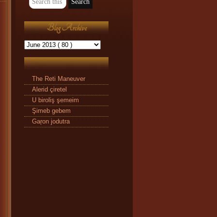
Blog Archive
The Reti Maneuver
Alerid çiretel
U biroliş şemeim
Şimeb gebem
Gaŗon jodutra