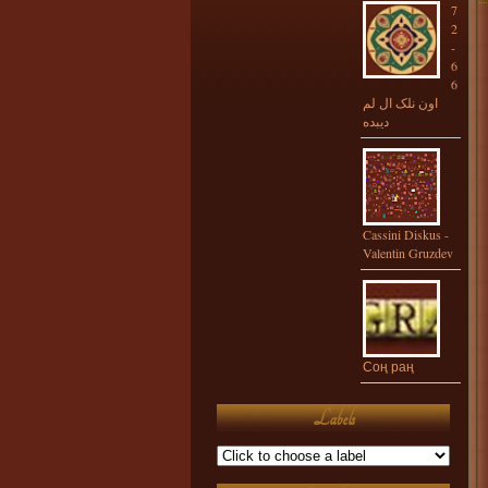
7
2
-
6
6
اون نلک ال لم
ديبده
Cassini Diskus -
Valentin Gruzdev
Соң раң
Labels