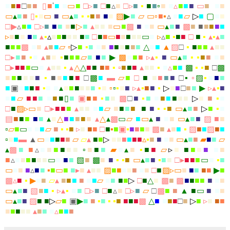
■
■
■
□
■
■
▯
■
'
■
■
▭
■
□
▹
■
□
■
▵
■
□
▹
■
▪
■
■
▫
■
■
▵
■
■
■
▭
■
■
■
▭
▴
■
■
▯
▪
■
▭
■
▭
▴
■
▪
▪
■
■
■
■
▨
▶
■
▱
▭
▫
■
▪
▵
■
■
▱
▷
■
▢
■
■
□
▶
▵
■
■
□
▹
■
■
■
■
■
▷
■
▴
■
■
■
▭
■
▩
■
■
■
▭
▴
■
■
▩
■
■
■
■
■
■
▹
■
■
■
■
■
▴
▪
▵
■
■
■
■
■
■
■
□
■
■
▭
■
■
■
■
■
▭
■
▹
▵
■
▪
■
■
□
■
▪
▴
▪
▴
■
■
■
■
▩
■
■
▴
■
■
▱
▫
▷
■
▪
■
■
■
■
■
■
■
■
■
△
■
■
▲
▨
□
▪
■
■
■
▴
■
■
□
▸
■
■
▪
■
▴
■
■
▪
■
■
■
▱
■
■
■
▶
▩
■
■
■
▹
▴
▪
■
▭
▴
■
▪
▪
■
■
■
■
□
▸
■
■
■
▭
■
▴
■
■
▪
▴
△
△
■
■
■
■
▪
▫
■
■
■
▴
■
■
▪
■
▵
■
■
▩
▪
▪
■
□
▩
■
■
■
■
■
■
▪
■
■
■
■
■
□
▩
■
▬
▱
■
□
■
■
■
■
■
□
▪
▫
▨
▪
■
■
■
■
▣
■
■
■
■
▪
■
■
▴
■
■
■
■
■
■
▪
■
▫
▫
▪
■
■
▹
▴
▪
■
■
▪
▷
■
■
□
■
■
▶
▹
▴
▪
■
■
■
▱
■
■
■
■
■
■
▯
■
▣
■
■
▪
■
■
▩
□
■
▪
■
■
■
■
■
■
■
▷
■
■
▪
■
□
■
▨
▹
▭
■
□
▸
■
■
■
▴
■
■
■
■
▱
■
■
■
■
■
■
▪
▪
■
▭
▴
■
■
▷
■
▪
■
▤
■
■
■
■
■
▴
■
△
■
■
■
■
■
▴
△
▴
▩
▭
▱
■
▭
▴
■
■
■
▭
▴
■
■
▨
■
■
▫
▱
■
▭
■
■
■
▱
■
▪
▪
■
▹
■
■
■
□
■
▪
■
▣
▪
■
■
■
■
▩
■
▴
■
■
▪
▨
■
■
▨
■
■
▫
■
■
▬
▲
▭
■
■
■
■
■
▱
▱
▴
■
■
▷
■
■
■
■
■
■
▵
▪
■
■
■
■
▭
▴
■
■
▰
■
■
▱
▴
▩
■
■
▵
■
■
■
■
■
■
▫
■
■
■
▰
■
▴
■
▪
■
■
▱
▹
■
■
■
■
■
■
■
■
▵
■
■
■
■
■
■
▭
■
■
■
▧
■
▩
■
■
▪
▪
■
▭
▴
■
■
▪
■
■
□
▸
■
■
■
▭
■
▪
■
▭
■
■
■
▵
■
■
▪
■
▭
■
■
▸
■
▴
■
■
▨
■
■
■
■
■
■
■
□
■
▨
▹
▭
■
■
■
■
■
▶
■
▩
▵
■
▪
▶
■
■
▱
▴
■
■
■
■
■
■
▱
■
■
■
■
▷
□
■
△
■
▩
■
▩
■
■
■
■
■
■
■
▭
▴
■
■
▧
■
■
▪
▹
▴
▪
■
■
□
▹
■
□
■
▵
■
□
▹
■
▱
□
▩
■
■
▲
■
▭
■
■
■
▭
▴
■
■
▨
■
■
▷
▱
■
▣
▶
■
■
▪
■
▪
▪
■
■
■
■
▩
△
■
■
■
■
□
■
▷
■
▹
■
■
■
■
■
■
■
■
▴
■
■
■
▵
■
■
■