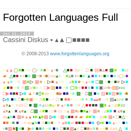
Forgotten Languages Full
Jul 11, 2013
Cassini Diskus ▪ ▴▲▢■■■■
© 2008-2013
www.forgottenlanguages.org
▪
▴
▲
▢
■
■
■
■
▢
▪
■
■
■
▴
▪
■
■
△
■
■
▭
▪
■
□
■
▤
■
▵
■
▩
■
■
■
▱
▰
■
△
■
■
▫
■
■
■
▩
■
■
▫
■
▷
▭
▴
■
■
■
▵
■
▫
■
■
■
▲
■
■
▫
■
■
■
■
■
▫
▢
▪
■
▴
▪
▴
■
■
■
▩
■
▷
▩
■
▪
▷
■
▴
■
■
■
▵
■
■
■
▪
▴
■
■
□
▩
■
■
■
■
■
▷
■
▰
■
■
▪
■
■
▧
▱
■
-
■
□
▶
▨
■
■
▪
■
▢
■
■
■
■
■
■
■
▣
▱
■
-
▧
▷
▭
■
□
▶
■
■
■
▷
■
▲
■
■
▯
■
▭
■
■
■
▶
■
■
▪
■
▩
■
□
▩
■
■
▨
■
■
▨
■
■
▪
■
▷
■
■
■
□
■
▪
■
▣
▪
■
■
■
■
■
■
□
■
■
■
▪
■
■
▪
■
▫
■
■
▬
■
■
■
▤
▴
▭
■
■
▴
■
▴
■
■
▭
□
■
▩
■
▵
▭
■
▵
▪
■
▴
■
■
■
■
■
△
■
■
■
■
▩
■
▴
■
▱
■
▭
■
▴
■
▴
■
■
▴
■
▴
■
□
▩
■
■
■
■
■
■
▭
▱
▴
▩
■
▹
■
■
▴
■
▩
■
■
▵
■
■
■
▴
■
▴
■
▭
▴
■
■
▩
■
▴
▲
▪
■
▴
■
▩
▷
■
▪
▩
■
■
■
■
▰
■
■
■
'
■
■
▭
■
▩
▫
□
■
△
■
■
■
▪
■
■
■
■
▭
▴
■
■
■
■
■
■
■
■
▴
■
■
▱
■
■
■
▭
■
■
▫
▷
■
■
■
▴
■
■
■
■
▫
■
▩
■
▮
■
■
■
▶
■
■
■
■
▪
■
■
■
□
■
■
▩
▴
■
□
■
■
▹
■
■
▪
▪
■
■
▭
△
■
■