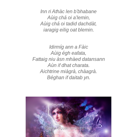
Inn ri Athàc len b'bhabane
Aùig chá oi a'lemin,
Aùig chá oi tadid dachdàt,
iaragig eilig oat blemin.
Idirmíg ann a Fàic
Aùig égh eafata,
Fattaig niu àsn mhàed datansann
Aùn if dhat charata.
Aichtrine miàgrà, chàagrà.
Béghan if daitab yn.