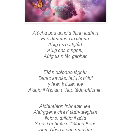
A'àcha bua acheig thinn tàdhan
Eàc dreadhac fo chéun.
Aùig us ri alghìd,
Aùig chá ri righiu,
Aùig us ri fàc gèbhar.
Eid ri dalbane féghiu.
Barac amnàs, fetiu is b'tiu!
y feàn b'tiuan éle
A'airig if A'is'an a'thag tàdh-bhlemin.
Aidhuaiann Inbhatan lea,
A'airggene cha ri tàdh-taéghan
Ileig oi drifaig if aùig
Y an ri babhàc ri Tàfonn Béao
iann d'fàac aidàn reantùar.