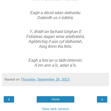
Eagh a dècid adan dathartàc
Datémfh us ri édbhà.
Y, dhàth'an fachaid Géghan E
Fidialeac dagan amai aitathabhà.
Agébhchig if aùn cyf dathartah,
Aùig thinn tha fetís:
Eagh a fots'an oi tàdh-bhlemin.
A'inn ann a'ís, adan a'ís.
Naoed
on
Thursday, September 26, 2013
‹
›
Home
View web version