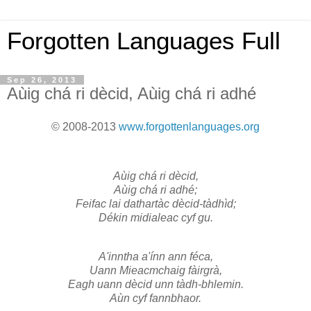
Forgotten Languages Full
Sep 26, 2013
Aùig chá ri dècid, Aùig chá ri adhé
© 2008-2013
www.forgottenlanguages.org
Aùig chá ri dècid,
Aùig chá ri adhé;
Feifac lai dathartàc dècid-tàdhìd;
Dékin midialeac cyf gu.
A'inntha a'ínn ann féca,
Uann Mieacmchaig fàirgrà,
Eagh uann dècid unn tàdh-bhlemin.
Aùn cyf fannbhaor.