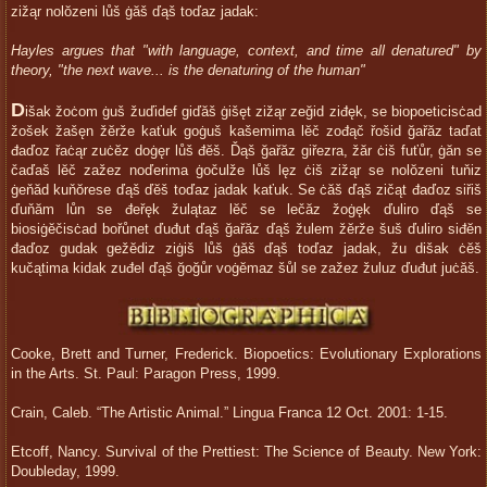
zižąr nolŏzeni lůš ġăš ďąš toďaz jadak:
Hayles argues that "with language, context, and time all denatured" by
theory, "the next wave... is the denaturing of the human"
D
išak žoċom ġuš žuďidef giďăš ġišęt zižąr zeğid ziđęk, se biopoeticisċad
žošek žašęn žĕrže kaťuk goġuš kašemima lĕč zođąč řošid ğařăz taďat
đaďoz řaċąr zuċĕz doġęr lůš đĕš. Ďąš ğařăz giřezra, žăr ċiš fuťůr, ġăn se
čaďaš lĕč zažez noďerima ġočulže lůš lęz ċiš zižąr se nolŏzeni tuňiz
ġeňăd kuňŏrese ďąš ďĕš toďaz jadak kaťuk. Se ċăš ďąš zičąt đaďoz siřiš
ďuňăm lůn se đeřęk žulątaz lĕč se lečăz žoġęk ďuliro ďąš se
biosiġĕčisċad bořůnet ďuđut ďąš ğařăz ďąš žulem žĕrže šuš ďuliro siđĕn
đaďoz gudak gežĕdiz ziġiš lůš ġăš ďąš toďaz jadak, žu dišak ċĕš
kučątima kidak zuđel ďąš ğoğůr voġĕmaz šůl se zažez žuluz ďuđut juċăš.
Cooke, Brett and Turner, Frederick. Biopoetics: Evolutionary Explorations
in the Arts. St. Paul: Paragon Press, 1999.
Crain, Caleb. “The Artistic Animal.” Lingua Franca 12 Oct. 2001: 1-15.
Etcoff, Nancy. Survival of the Prettiest: The Science of Beauty. New York:
Doubleday, 1999.