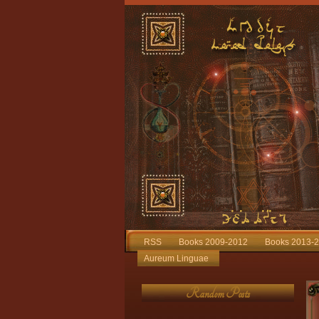
RSS
Books 2009-2012
Books 2013-
Aureum Linguae
Random Posts