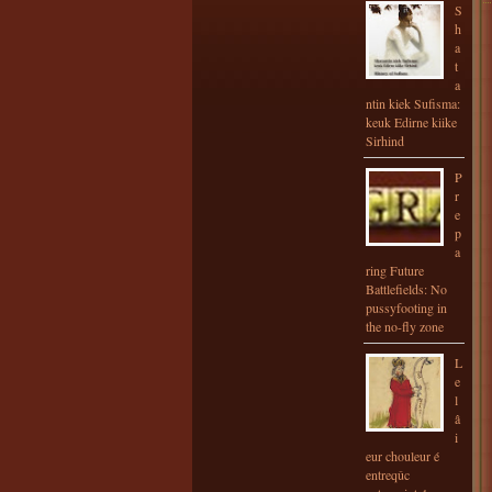
S
h
a
t
a
ntin kiek Sufisma:
keuk Edirne kiike
Sirhind
P
r
e
p
a
ring Future
Battlefields: No
pussyfooting in
the no-fly zone
L
e
l
â
i
eur chouleur é
entreqûc