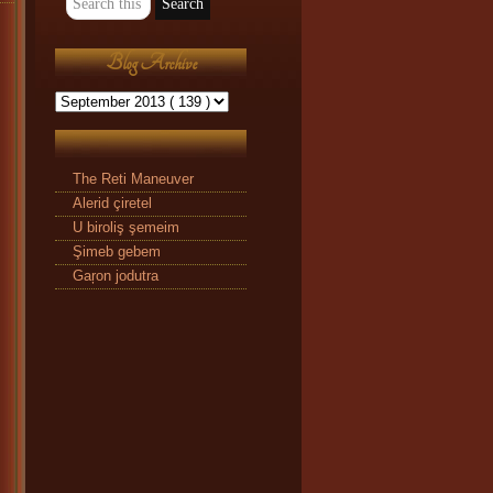
Blog Archive
The Reti Maneuver
Alerid çiretel
U biroliş şemeim
Şimeb gebem
Gaŗon jodutra