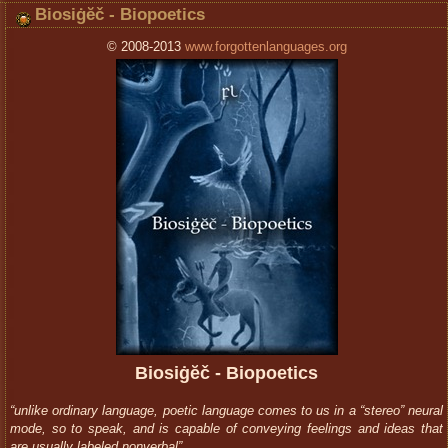
Biosiġĕč - Biopoetics
© 2008-2013
www.forgottenlanguages.org
Biosiġĕč - Biopoetics
“unlike ordinary language, poetic language comes to us in a “stereo” neural
mode, so to speak, and is capable of conveying feelings and ideas that
are usually labeled nonverbal”