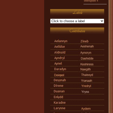
entrequint 4
Labels
Contributors