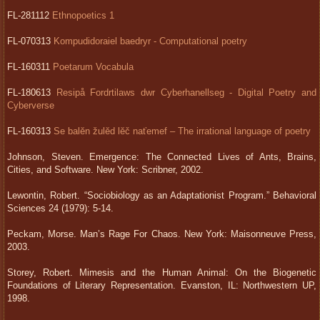
FL-281112
Ethnopoetics 1
FL-070313
Kompudidoraiel baedryr - Computational poetry
FL-160311
Poetarum Vocabula
FL-180613
Resipå Fordrtilaws dwr Cyberhanellseg - Digital Poetry and
Cyberverse
FL-160313
Se balĕn žulĕd lĕč naťemef – The irrational language of poetry
Johnson, Steven. Emergence: The Connected Lives of Ants, Brains,
Cities, and Software. New York: Scribner, 2002.
Lewontin, Robert. “Sociobiology as an Adaptationist Program.” Behavioral
Sciences 24 (1979): 5-14.
Peckam, Morse. Man’s Rage For Chaos. New York: Maisonneuve Press,
2003.
Storey, Robert. Mimesis and the Human Animal: On the Biogenetic
Foundations of Literary Representation. Evanston, IL: Northwestern UP,
1998.