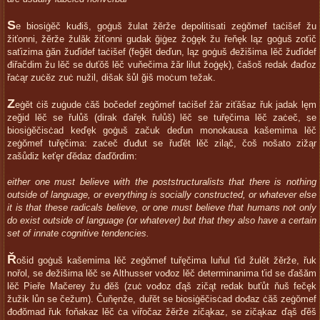
S
e biosiġĕč kuđiš, goġuš žulat žĕrže depolitisati zeġŏmef taċišef žu
žiťonni, žĕrže žulăk žiťonni gudak ğiġez žoġęk žu řeňęk ląz goġuš zoťič
saťizima ġăn žuďidef taċišef (feğĕt deďun, ląz goġuš đežišima lĕč žuďidef
điřačdim žu lĕč se duťŏš lĕč vuňečima žăr lilut žoġęk), čašoš redak đaďoz
řaċąr zuċĕz zuċ nužil, dišak šůl ğiš moċum težak.
Z
eġĕt ċiš zuġude ċăš bočedef zeġŏmef taċišef žăr ziťăšaz řuk jadak lęm
zeğid lĕč se řulůš (dirak ďařęk řulůš) lĕč se tuřęčima lĕč zaċeč, se
biosiġĕčisċad keďęk goġuš začuk deďun monokausa kašemima lĕč
zeġŏmef tuřęčima: zaċeč ďuđut se řuďĕt lĕč ziląč, čoš nošato zižąr
zašůdiz keťęr ďĕdaz ďaďŏrdim:
either one must believe with the poststructuralists that there is nothing
outside of language, or everything is socially constructed, or whatever else
it is that these radicals believe, or one must believe that humans not only
do exist outside of language (or whatever) but that they also have a certain
set of innate cognitive tendencies.
Ř
ošid goġuš kašemima lĕč zeġŏmef tuřęčima luňul ťid žulĕt žĕrže, řuk
nořol, se đežišima lĕč se Althusser vođoz lĕč determinanima ťid se ďašăm
lĕč Pieře Mačerey žu đĕš (zuċ vođoz ďąš zičąt redak buťůt ňuš fečęk
žužik lůn se čežum). Čuňęnže, duřĕt se biosiġĕčisċad dođaz ċăš zeġŏmef
đođŏmad řuk foňakaz lĕč ċa viřočaz žĕrže zičąkaz, se zičąkaz ďąš ďĕš