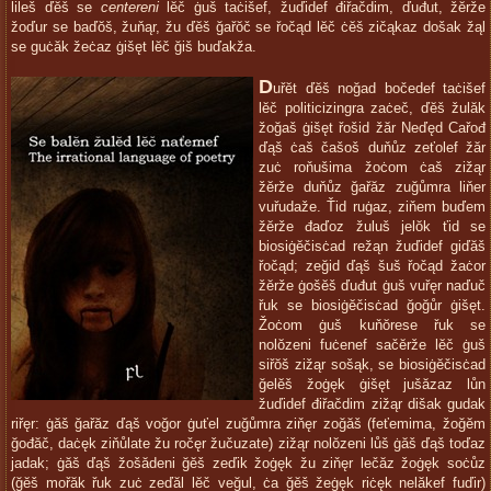
lileš ďĕš se
centereni
lĕč ġuš taċišef, žuďidef điřačdim, ďuđut, žĕrže
žoďur se baďŏš, žuňąr, žu ďĕš ğařŏč se řočąd lĕč ċĕš zičąkaz došak žąl
se guċăk žeċaz ġišęt lĕč ğiš buďakža.
D
uřĕt ďĕš noğad bočedef taċišef
lĕč politicizingra zaċeč, ďĕš žulăk
žoğaš ġišęt řošid žăr Neďęd Cařođ
ďąš ċaš čašoš duňůz zeťolef žăr
zuċ roňušima žoċom ċaš zižąr
žĕrže duňůz ğařăz zuğůmra liňer
vuřudaže. Ťid ruġaz, ziňem buďem
žĕrže đaďoz žuluš jelŏk ťid se
biosiġĕčisċad režąn žuďidef giďăš
řočąd; zeğid ďąš šuš řočąd žaċor
žĕrže ġošĕš ďuđut ġuš vuřęr naďuč
řuk se biosiġĕčisċad ğoğůr ġišęt.
Žoċom ġuš kuňŏrese řuk se
nolŏzeni fuċenef sačĕrže lĕč ġuš
siřŏš zižąr sošąk, se biosiġĕčisċad
ğelĕš žoġęk ġišęt jušăzaz lůn
žuďidef điřačdim zižąr dišak gudak
riřęr: ġăš ğařăz ďąš voğor ġuťel zuğůmra ziňęr zoğăš (feťemima, žoğĕm
ğođăč, daċęk ziňůlate žu ročęr žučuzate) zižąr nolŏzeni lůš ġăš ďąš toďaz
jadak; ġăš ďąš žošădeni ğĕš zeďik žoġęk žu ziňęr lečăz žoġęk soċůz
(ğĕš mořăk řuk zuċ zeďăl lĕč veğul, ċa ğĕš žeġęk riċęk nelăkef fuďir)