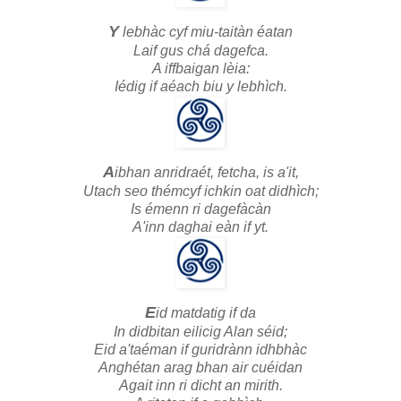
Y
lebhàc cyf miu-taitàn éatan
Laif gus chá dagefca.
A iffbaigan lèia:
Iédig if aéach biu y lebhìch.
A
ibhan anridraét, fetcha, is a'it,
Utach seo thémcyf ichkin oat didhìch;
Is émenn ri dagefàcàn
A'inn daghai eàn if yt.
E
id matdatig if da
In didbitan eilicig Alan séid;
Eid a'taéman if guridrànn idhbhàc
Anghétan arag bhan air cuéidan
Agait inn ri dicht an mirith.