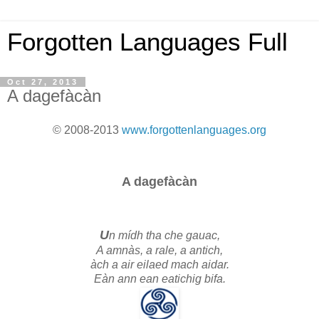
Forgotten Languages Full
Oct 27, 2013
A dagefàcàn
© 2008-2013
www.forgottenlanguages.org
A dagefàcàn
U
n mídh tha che gauac,
A amnàs, a rale, a antich,
àch a air eilaed mach aidar.
Eàn ann ean eatichig bifa.