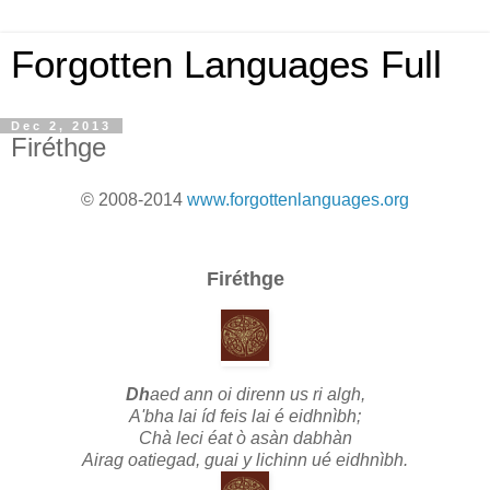
Forgotten Languages Full
Dec 2, 2013
Firéthge
© 2008-2014
www.forgottenlanguages.org
Firéthge
Dh
aed ann oi direnn us ri algh,
A'bha lai íd feis lai é eidhnìbh;
Chà leci éat ò asàn dabhàn
Airag oatiegad, guai y lichinn ué eidhnìbh.