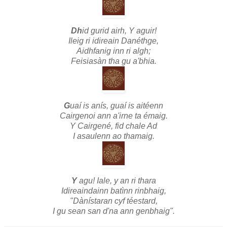
Dh
id gurid airh, Y aguir!
Ileig ri idireain Danéthge,
Aidhfanig inn ri algh;
Feisiasàn tha gu a'bhia.
G
uaí is anís, guaí is aitéenn
Cairgenoi ann a'irne ta émaig.
Y Cairgené, fid chale Ad
I asaulenn ao thamaig.
Y
agu! Iale, y an ri thara
Idireaindainn batìnn rinbhaig,
"Dànístaran cyf téestard,
I gu sean san d'na ann genbhaig".