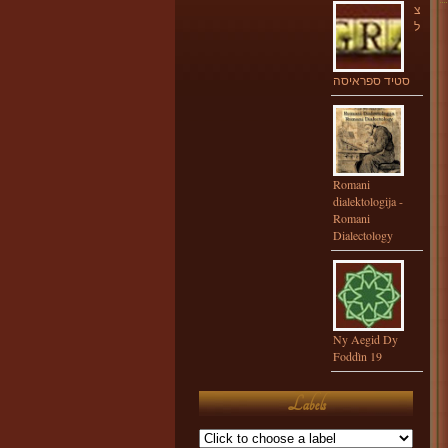
צ
ל
סטיד ספראיסה
Romani
dialektologija -
Romani
Dialectology
Ny Aegid Dy
Foddìn 19
Labels