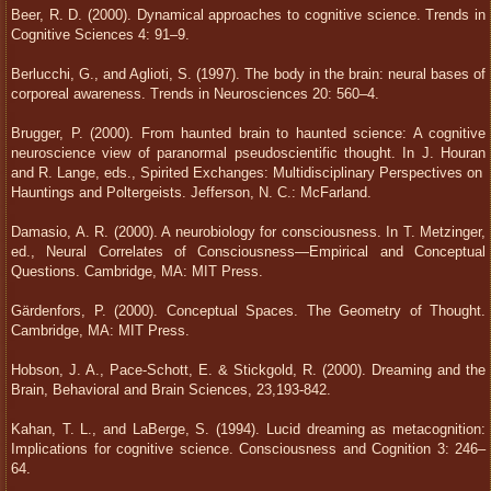
Beer, R. D. (2000). Dynamical approaches to cognitive science. Trends in
Cognitive Sciences 4: 91–9.
Berlucchi, G., and Aglioti, S. (1997). The body in the brain: neural bases of
corporeal awareness. Trends in Neurosciences 20: 560–4.
Brugger, P. (2000). From haunted brain to haunted science: A cognitive
neuroscience view of paranormal pseudoscientific thought. In J. Houran
and R. Lange, eds., Spirited Exchanges: Multidisciplinary Perspectives on
Hauntings and Poltergeists. Jefferson, N. C.: McFarland.
Damasio, A. R. (2000). A neurobiology for consciousness. In T. Metzinger,
ed., Neural Correlates of Consciousness—Empirical and Conceptual
Questions. Cambridge, MA: MIT Press.
Gärdenfors, P. (2000). Conceptual Spaces. The Geometry of Thought.
Cambridge, MA: MIT Press.
Hobson, J. A., Pace-Schott, E. & Stickgold, R. (2000). Dreaming and the
Brain, Behavioral and Brain Sciences, 23,193-842.
Kahan, T. L., and LaBerge, S. (1994). Lucid dreaming as metacognition:
Implications for cognitive science. Consciousness and Cognition 3: 246–
64.