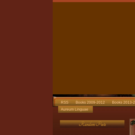
RSS
Books 2009-2012
Books 2013-
Aureum Linguae
Random Posts