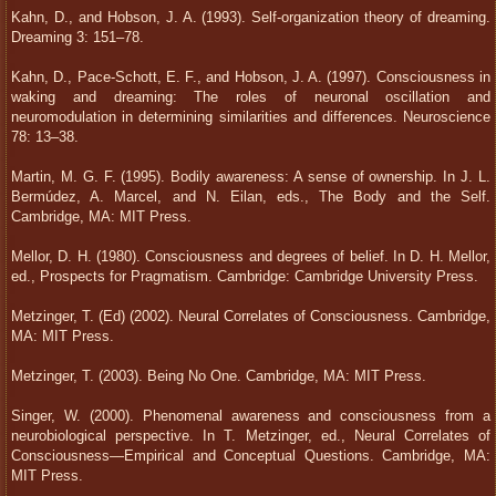
Kahn, D., and Hobson, J. A. (1993). Self-organization theory of dreaming.
Dreaming 3: 151–78.
Kahn, D., Pace-Schott, E. F., and Hobson, J. A. (1997). Consciousness in
waking and dreaming: The roles of neuronal oscillation and
neuromodulation in determining similarities and differences. Neuroscience
78: 13–38.
Martin, M. G. F. (1995). Bodily awareness: A sense of ownership. In J. L.
Bermúdez, A. Marcel, and N. Eilan, eds., The Body and the Self.
Cambridge, MA: MIT Press.
Mellor, D. H. (1980). Consciousness and degrees of belief. In D. H. Mellor,
ed., Prospects for Pragmatism. Cambridge: Cambridge University Press.
Metzinger, T. (Ed) (2002). Neural Correlates of Consciousness. Cambridge,
MA: MIT Press.
Metzinger, T. (2003). Being No One. Cambridge, MA: MIT Press.
Singer, W. (2000). Phenomenal awareness and consciousness from a
neurobiological perspective. In T. Metzinger, ed., Neural Correlates of
Consciousness—Empirical and Conceptual Questions. Cambridge, MA:
MIT Press.