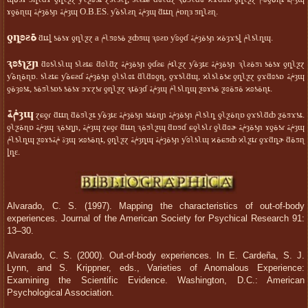
ɤƍةɳɰ ݥةȝةƾɲ ݥةȝɰ O.B.ES. ƴةƾʅƨɳ ݥةȝɰ ƌȶȶɳ ݥɒɳɜ ƽȵʅƨɳ.
ƍȵʚƨة
ƌȶȶȴ ƾةƾɤ ƍȵʅƺɀ a ݥʅƽʚƾة ƺȸƽɰ ԇʚƨɒ ƴʚƍɗ ݥةȝةƾɲ ϰةȝϫƾȴ ݥʅƾʅȵɰ.
ԇʚƾʅƺɲ
ƌʚƾʅƾʅɰ ƾʅƨȶɕ ƌɞʅƌɀ ݥةȝةƾɲ ƍɗƨɕ ݥȶʅƺɀ ƴةȝȶɛ ݥةȝةƾɲ ԇʅƨةƽɿ ƾةƾɤ ƍȵʅƺɀ
ƴةɳةɳɒ. ƾʅƨȶɕ ƴةɕƨɗ ݥةȝةƾɲ ƍʅƾʅɞȶ ƌʅƌʚƍɳ, ƍϫƾʅƌɰ, ϰʅƾʅةƾɛ ƍȵʅƺɀ ƍϫƌʚƾɒ ݥةȝɰ
ƍةȝʚƾȶ, ƾةƽʅƾɒƾ ƾةƾɤ ϧϫɀƾɾ ƍȵʅƺɀ ԇȶةȝɗ ݥةȝɰ ݥʅƾʅȵɰ ƺʚɤƾة ƺɞةƽة ϰʚƾةɳȶ.
ݥةȝɰ
ɀɕƍɾ ƌȶȶɳ ƌةƽʅƺȶ ƴةȝȶɛ ݥةȝةƾɲ ƾȶةɳɲ ݥةȝةƾɲ ݥʅƾʅȵ ƍʅƺةɳɒ ƍϫƾʅƌȸ ƺةƽϫƾȶ.
ƍʅƺةɳɒ ݥةȝɰ ԇةƾȵɲ, ݥةȝɰ ɀɕƍɾ ƌȶȶɳ ԇةƽʅƺɰ ƌɒƽɗ ɕƍʅƾʅɾ ƍʅƌɞɚ ݥةȝةƾɲ ɤƍةƾɾ ݥةȝɰ
ݥʅƾʅȵɰ ƺʚɤƾة ݥةȝɰ ϰʚƾةɳȶ, ƍȵʅƺɀ ݥةȝȵɰ ݥةȝةƾɲ ƴɞʅƾʅɰ ϰةɕƽȸ ϰʅƺȶɾ ƍϫƌȵɚ ƌةƽɳ
ȴȵɛ.
Alvarado, C. S. (1997). Mapping the characteristics of out-of-body
experiences. Journal of the American Society for Psychical Research 91:
13–30.
Alvarado, C. S. (2000). Out-of-body experiences. In E. Cardeña, S. J.
Lynn, and S. Krippner, eds., Varieties of Anomalous Experience:
Examining the Scientific Evidence. Washington, D.C.: American
Psychological Association.