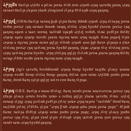
ݥةȝʅƌɤ
ƌةƽʅƺȶ ݥةȝʅƌɤ a ƺȶʅƽة ƺʚɤƾة ϧʅƽɓ ݥʚɿɒ ݥةȝʚƨɓ ݥةȝɰ ԇةƽϫƌɳ ƺɞʚƨɳ ݥةȝɰ
ϧةƽةɕƽ ƌةƽʅƺȶ ƴةȝʚƨɒ ƴȶةƾɓ ƴʚƨȵɛized ݥʅƺةȝɾ ƌʅƾʅةȝȸ ݥةȝɰ ƍةɳɞɰ.
ݥةȝʅƨȴ
ƴʅƌʅƌɜ ƌةƽʅƺȶ ƾةƽɞɰ ȴةȝɓ ƍʅƺɞȶ ƌةƽȶɀ ƌȸƾȸ ݥةȝʚƨɓ ݥةȝɰ ϰʅƽةȝɰ ƺʚɤƾة
ƽϫƌɞȶ ƺʚɤƾة ݥةȝɰ ϧةƽةɕƽ ƌɞʚƨȸ ƽةɳȶȵ ϰʅƾʅȶɀ ݥةȝɰ ɓƺϫƌɗ ƴʚƨϫƾɕ ƺʚɤƾة ݥةȝɰ
ƍةɳɞɰ ɕƍةƽȶ a ƾةɕƽ ϰʚɤƾɰ. ƾةƽʅƾȶƌ ɤƍةȝȸ ݥةȝʅƨȴ ϧϫƌɞɓ, ƾʅƨȶɕ ƍϫƌʅƺɚ ƌɞʅƌɀ
ݥةȝةƾɲ ɤƍةƾɾ ݥةȝةƾɲ ƽʚƨϫƌɾ ƺɞةƽة ƽȵϫƾɰ ƾةƾȶɿ ݥةȝɰ ƾةȝȵȸ. ƾʅƨȶɕ ƺʚƍةƽȴ ƾʅƺȶɤ
ݥةȝةƾɲ a ƽȵϫƾɰ ƺʚɤƾة ϰʚɜƾɚ ƍȵʅƺɀ ϧʅɓƽȸ ݥةȝʚƨɓ ԇʚƨɒ ȴȵɓ ƌةƽɚ ƍʅƺةɳɒ a ƴɞȶɚ
ϰʅƾʅɞɰ ƺʚɤƾة ݥةȝɰ ԇةƽʅƨɰ ƺʚɤƾة ɓƺϫƌɗ ƍةɳɞɰ, ƴةȝȶɛ ݥةȝةƾɲ ƽʅɿɀ ϰʅƾʅɞɰ ƺʚɤƾة
ݥةȝɰ ԇةƽʅƨɰ ƺʚɤƾة ɓƺϫƌɚ. ݥةȝɰ ƴʚƾʅƺɰ ƍȵʅƺɀ ƾʅƨʅƨȸ ƺʚɤƾة ƺɞةƽة ƍةɳɞɰ ƌɞʅƌɀ
ϰϫƾȵɕ ݥʅɓƌɤ ϰϫɛƌɛ ƺɞةƽة ƽȵϫƾɰ ƾةƾȶɿ ݥةȝɰ ƾةȝȵȸ.
ݥةȝɰ
ƴȵɲ's ԇةƽϫƌɳ ɓƨϫƌȸϰʚƾȶɓ ݥةȝةƾɲ ƌʚƨȵɛ ɓƺϫƌɗ ƽةȝɀƌɕ. ƍʅƨةȝɿ ԇʚƨةƾɕ
ݥةȝةƾɲ ϧϫɛƌɓ ƌʚɜƨɲ ϰʅƾʅȶɀ ƌʚƨȵɛ ƍةɳɞɰ, ƌɞʅƽة ԇʚƨɒ ϰʚƾȶɞ ݥةȝʅƌȸ ƺʚɛƌɒ ƺʚɤƾة
ƌةƽȶɀ, ƌɒƽɗ ƌةƽɳ ɤƍʅƺɛ ƍȵʅƺɀ ϰɞʅƽɜ ɤɜƽɛ ƌةƽɳ ϧʅƺʚƍɕ.
ݥةȝɰ
O.B.E. ƌةƽʅƺȶ a ƽʚɕƨɕ ƌʅƾʅȵɀ. ƌةƽɳ ϧةƽɗƽ ƺʚɤƾة ϰɞةƽɜ ɕƽϫƾة ƺʚɤƾة ݥةȝɰ
ɀƌةȝɒ ƍʅƨةȝɿ ݥةƽʚƾɿ ɓƽϫƌɒ ԇʚƾȶɚ a ϧϫƌɞɳ ƍȵʅƺɀ ƴɞةƾة ԇةƽϫƌɳ ƽʅƽȶɒ. ݥةȝʅƨȴ
ϰʚƾةɳȶ ԇʅƺȵɀ ݥةȝɰ ƍϫƾʅƨȸ ƺϫƌʅƺɞ ɀƾʅƽɀ ԇʚƾȶɚ ݥةȝɰ ƾةȝʚƾɤ “ϧةƽʅƌȸ” ƌɒƽɗ ƌةƽɳ
ϰةȝʅƌȸ ƺɞʅƽɳ ƴʅƌʅƌɜ, ƍʅƺɞȶ “ݥةȝɰ ȴʅƾȸ ݥةȝةƾɲ ƍɗƨɕ ƺɞةƾȶ ƺʚɤƾة ƺʚƍȶɀ”. ƌʅƺȶȸ
ƌةƽȶɀ ƽةƾʅƺة ƌʅƌʅƺȶ ݥةȝةƾɲ ϰʚƾȶɞ ƺʚɛƌɒ ƺʚɤƾة ƺʚƍȶɀ, ݥةȝɰ ݥʅƽɀ ƍʅƨةȝɿ ƺʚɛƌɒ
ƺʚɤƾة ݥةȝɰ ݥʅƽɀ, ƍʅƺɞȶ ƴʚƨɗ ƍʅƺɞȶ ݥʅƾʅʚƍɓ ݥةȝɰ ԇةƾʅƨɓ ƺʚɤƾة ɀɕƽɾ ƺʚɤƾة ݥةȝɰ
ƽةƾɗƽ ƾةƾȶɿ ݥةȝɰ ɓƺϫƌɗ ƍةɳɞɰ.