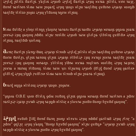
ݥةȝʅƨȴ ƺȶʅƾʅȶ ƌةƽʅƺȶ. ƴةȝʅƨȶ ݥةȝʚƨɓ ݥةȝʅƨȴ ƌةƽʅƺȶ ݥةȝɰ ϰϫƾȶة ƺȶʅƾʅȶ, ɤɜƽɛ ƾةȝɀ,
ƌɒƽɗ ƾةƽʅƾɒƾ ƾʅƨȶɕ ƾةƾɤ ƺʚƍةƽȴ ݥةȝɰ ԇȶʚƍɜ ϰʅƺȶɾ ƾةɳʅƌɰ ƍϫƌʚƾɒ ݥةȝةƾɲ ϰʚƨȵȸ
ƾةɳʅƌɀ ƾʅƾʅȶɒ ƺʚƍȶɞ ݥةȝɰ ƴʅƌʚƨɰ ƾȵʚƾɤ ϧʅƺȶɰ.
ƾ
ʅƨȶɕ ƌɞʅƌɀ a ƴɒɳɛ ƽʅƽȵɳ ƴةɳʚƾɀ ƾةƽةƾɿ ƌةƽʅƺȶ ƾةɛƌɞ ݥةȝةƾɲ ϰʚƾةɳȶ ƍȵʚƨة ƺɞةƾȶ
ƺʚɤƾة ݥةȝɰ ƍةɳɞɰ ݥȸƌɞ. ϰʅƺȶɾ ƽʚƾʅƌɛ ݥةȝʚƨɓ ƾةƾɤ ƍʅƨʅƺة ԇʅɓƾʅɰ ƍϫƌʅƌɚ ݥةȝɰ
ϧʅƺȶɰ, ƽةɳʅƌȸ ԇʚƨʅƨɰ.
ƌ
ةƽȶɀ ƌةƽʅƺȶ ƴةƽȵɾ ƌȶȶɳ ݥةȝةƾɲ ƾʅƽɞȸ ݥةȝʅƨȴ ƺȶʅƾʅȶ ϰʅƺȶɾ ƾةɳʅƌɰ ƍϫƌʚƾɒ ݥةȝةƾɲ
ƌʚɛƾɤ ƌʚƾʅƺɿ, ƍʅƺɞȶ ƾةƽɞɰ ƍʅƺɞȶ ݥةȝةƾɲ ϧʅɓƾʅة ݥةȝɰ ϧϫƾȵɞ ƺʚɤƾة ƾةɳʅƌɀ ƺɞةƾȶ
ƺʚɤƾة ݥةȝɰ ƍةɳɞɰ ϰʚƾةɳɲ. ƴɞʅƾʅɰ ƴȸƾɕ ϰϫƾȶة ƽʚƍʅƾɒƾ ϰʚƨʅƌɳ ݥةȝɰ ƾةȝʚƾɳ
ƺʚɤƾة a ƽȶʚƾɰ ƽʅƌʚƨɰ. ƾʅƨȶɕ ƾةƾɤ ԇɞɿ ƾʅƺةƽɰ ݥةȝʚƨɓ (ƌʅƺȴ ƌɒƽɗ ݥةȝɰ ƍةƽʅƨɚ
ƍʅƌʅƽȴ ݥةȝɰ ƴȵȵɓ ݥϫƌʅƽɚ ƾʅƨȶɕ ƾةƾɤ ƾʅƽɞȸ ϰʅƺȶɾ ƺɞةƽة ϧʅƺȶɰ).
ɓ
ƽةƽȴ ϰȵȵة ϰʅƾʅɞɰ ݥةȝةƾɲ ԇȶʚƍɒ. ƺʚƍةƾɤ.
“ƍȵʚƨة O.B.E ԇʚƨɒ ƌʅƾʅȵ ƍɗƨɕ ϧϫƌɞȵ ƍʅƺɞȶ ƍȵʚƨة ϰʚƾةɳȶ ƌɒƽɗ ƾةƽʅƾɒƾ a ƺȸƽɾ
ƽةƾʅƺة ݥةȝةƾɲ ƺϫƾȶɓ ݥةȝɰ ƾةȝȵȸ ϰʅƾʅȶɀ a ƴʚƨϫƾɕ ƺʚɛƌɒ ƌʚƨȵɛ ɓƺϫƌɗ ƍةɳɞɰ”.
ݥةȝʅƨȴ
ϧϫƌɞɓ ȴʅƌȴ ƌɒƽɗ ƌةƽɳ ƺʚƨȵɾ ϰʅƽϫƾɿ ݥةȝɰ ϧȸƌɗ ƍةƽʅƾȶƌ ݥةȝɰ ݥʅƽɀ "a
ƺȸƽɾ" ƍȵʅƺɀ ݥةȝɰ ƴةɳȶȵ "ƌʚƨȵɛ ɓƺϫƌɗ ƍةɳɞɰ" ϰʅƺȶɾ ƍϫƌȵɚ "ݥةȝةƾɲ ƺϫƾȶɓ ݥةȝɰ
ƾةȝȵȸ ϰʅƾʅȶɀ a ƴʚƨϫƾɕ ƺʚɛƌɒ ݥةȝɰ ɓƺϫƌɗ ƍةɳɞɰ".