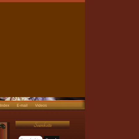
 Index
E-mail
Videos
Search site