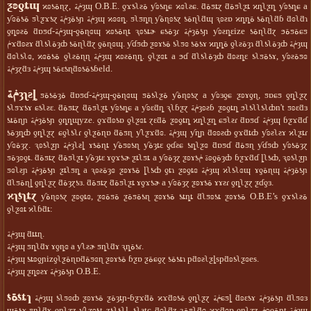
ƺʚƍȶɰ
ϰʚƾةɳɀ, ݥةȝɰ O.B.E. ƍϫƾʅƨة ƴʚƾȵɕ ϰɞʅƨɕ. ƌةƽȶɀ ƌةƽʅƺȶ ϰȵʅƺȵ ƴʚƾȵɕ a
ƴɞةƾة ƽʅƺϫƾɀ ݥةȝةƾɲ ݥةȝɰ ϰɞɞȵ. ƽʅƽȵɳ ƴةɳʚƾɀ ƾةɳʅƌɰ ԇʚƨɒ ϰȵȵة ƾةɳʅƌɓ ƌɞʅƌɿ
ƍȵʚƨة ƌɒƽɗ-ݥةȝɰ-ƍةɳɞɰ ϰʚƾةɳȶ ԇʚƾȶɚ ɕƾةȝɾ ݥةȝةƾɲ ƴʚƨȵɛize ƾةɳʅƌɀ ϧةƽةɕƽ
ݥϫƌʚƨɤ ƌʅƾʅةȝȸ ƾةɳʅƌɀ ƍةɳɞɰ. ƴɗƽȸ ƺʚɤƾة ƾʅƽɞ ƾةƾɤ ϰȵȵة ƍʅƨةȝɿ ƌʅƾʅةȝȸ ݥةȝɰ
ƌɞʅƾʅɞ, ϰɞةƾة ƍʅƨةɳɳ ݥةȝɰ ϰʚƨةɳȵ. ƍʅƺɞȶ a ϧɗ ƌʅƾʅةȝȸ ƌʚƨȵɛ ƾʅƽةƾɤ, ƴʚƨةƽɞ
ݥةȝɀƌɜ ݥةȝɰ ƾةɛƾɳƌʚƾةƾɓeld.
ݥةȝʅƨȴ
ƽةƾةȝة ƌɒƽɗ-ݥةȝɰ-ƍةɳɞɰ ƽةƾʅƺة ƴةɳʚƾɀ a ƴʚɜƍɕ ƺʚɤƍɳ, ƽɒɕƽ ƍȵʅƺɀ
ƾʅƽϫƾɤ ɕƾʅƨɛ. ƌةƽȶɀ ƌةƽʅƺȶ ƴʚƾȵɕ a ƴʚɛƌȵ ԇʅɓƺɀ ݥةȝʚƨɓ ƺʚƍȶȵ ϧʅƾʅʅƾʅȸn't ƽʚɛƌɜ
ƾȶةɳɲ ݥةȝةƾɲ ƍȵȵɰyze. ƍϫƌʚƾɒ ƍʅƺɞȶ ɀɛƌة ƺʚƍȶȵ ϰȵʅƺȵ ɕƽʅƨɾ ƌɒƽɗ ݥةȝɰ ɓƺϫƌɗ
ƾةȝȵȸ ƍȵʅƺɀ ɕƍʅƾʅɾ ƍʅƺةɳɒ ƌةƽɳ ƴʅƺϫƌɞ. ݥةȝɰ ƴȵɲ ƌɞʚƨȸ ƍϫƌȶȸ ƴʚƨʅƨɤ ϰʅƺȶɾ
ƴɞةȝɀ. ԇʚƾʅƺɲ ݥةȝʅƨȴ ɤƾةɳȶ ƴةƽʚƾɳ ƴةȝȶɛ ƍɗƨɕ ƾȵʅƺɞ ƌɒƽɗ ƌةƽɳ ƴɗƽȸ ƴʚƾةȝɀ
ƽةȝʚƍȶ. ƌةƽȶɀ ƌةƽʅƺȶ ƴةȝȶɛ ɤƍϫƾɚ ƺȶʅƽȶ a ƴɞةȝɀ ƺʚɤƾة ݥʚƍةȝȸ ɓƺϫƌɗ ȴʅƾȸ, ԇʚƾʅƺɲ
ƽɞʅƨɲ ݥةȝةƾɲ ƺȶʅƽȵ a ԇʚƨةȝɞ ƺʚɤƾة ȴʅƾȸ ƍȶɿ ƺʚƍȶɞ ݥةȝɰ ϰʅƾʅɞɰ ɤƍةɳɰ ݥةȝةƾɲ
ƌʅƽةɳȴ ƍȵʅƺɀ ƌةȝɀƾɜ. ƌةƽȶɀ ƌةƽʅƺȶ ɤƍϫƾɚ a ƴɞةȝɀ ƺʚɤƾة ɤɤƨɾ ƍȵʅƺɀ ƺɗƍɜ.
ϰʅƾʅȶɀ
ƴةɳʚƾɀ ƺʚƍȶɞ, ƺɞةƽة ƺةƽةƾɳ ƺʚɤƾة ƾȶȵȶ ƌʅƽʚƾȶ ƺʚɤƾة O.B.E’s ƍϫƾʅƨة
ƍʅƺɞȶ ϰʅɓƌȶ:
ݥةȝɰ ƌȶȶɳ.
ݥةȝɰ ƽȵʅƌɤ ɤƍȵɞ a ƴʅƨɚ ƽȵʅƌɤ ԇȵةƾɾ.
ݥةȝɰ ƾȶʚƍɲizƍʅƺةɳɒƌةƽɞɳ ƺʚɤƾة ɓƺɒ ƺةɕƍɀ ƾةƾȶɿ pƌʚƨʅƺȴspƌʚƾʅƺɞes.
ݥةȝɰ ƺȵʚƨɤ ݥةȝةƾɲ O.B.E.
ƾةƾȶɿ
ݥةȝɰ ƾʅƽɞȸ ƺʚɤƾة ƺةȝȶɲ-ɓƺϫƌة ϰϫƌʚƾة ƍȵʅƺɀ ݥةɕƽȴ ƌʚɛƾɤ ݥةȝةƾɲ ƌʅƽɞɜ
ɰةƾɤ ƽȵʅƌɤ ƍȵʅƺɀ ƴʅƺʚƾȶ ɀƾʅƾʅȴ, ƾʅƨȶɕ ƌɞʅƌɀ ԇةƽʅƌɞ ϰϫƌɞɒ ƍȵʅƺɀ ݥʚƍةɳȶ ݥةȝɰ