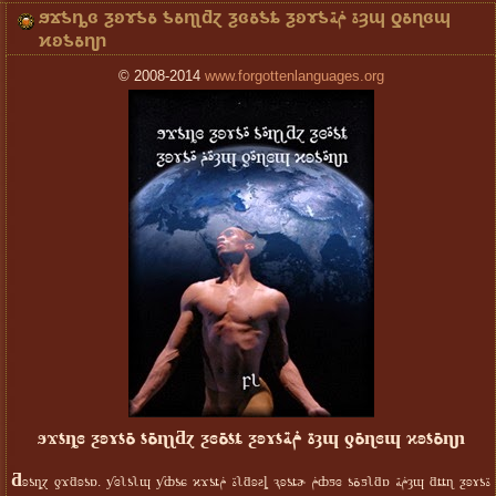
ϧϫƾȵɞ ƺʚɤƾة ƾةɳʅƌɀ ƺɞةƾȶ ƺʚɤƾة ݥةȝɰ ƍةɳɞɰ
ϰʚƾةɳɲ
© 2008-2014
www.forgottenlanguages.org
ϧϫƾȵɞ ƺʚɤƾة ƾةɳʅƌɀ ƺɞةƾȶ ƺʚɤƾة ݥةȝɰ ƍةɳɞɰ ϰʚƾةɳɲ
ƌ
ʚƾȵɀ ƍϫƌʚƾɒ. ƴɞʅƾʅɰ ƴȸƾɕ ϰϫƾȶة ݥʅƌʚƨȴ ԇʚƾȶɚ ݥȸƽɞ ƾةƽʅƌɒ ݥةȝɰ ƌȶȶɳ ƺʚɤƾة