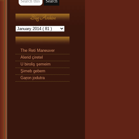
Blog Archive
The Reti Maneuver
Alerid çiretel
U biroliş şemeim
Şimeb gebem
Gaŗon jodutra