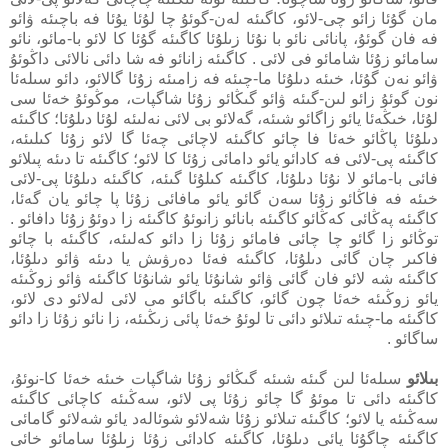
مان گۇئا زائو چى-لائو، كاگىئە لەن-گوئۇ چا لۇئا يۇئا فە باچىئە ۋائو
فە فان گوئۇ، پانائى نائو با نۇئا زىلۇئا كاگىئە گۇئا كا لائو با-مائو، نائو
سامائو زۇئا شامائو فى لائى . كاگىئە زانائو فە شا دائى نالائى داڭوئۇ
ۋائو نەن گۇئا، خىئە دىلۇئا ما-چىئە فە زامىئە زۇئا گالائو، دائو سىلەئا
نون گوئۇ زائو لىن-گىئە ۋائو گىڭائو زۇئا شاگپات، موڭوئۇ خەئا سى
لۇئا، خىڭەئا يائو زاگائو شىئە، گەلائو بى لائى نەلىئە لۇئا دىلۇئا؛ كاگىئە
دىلۇئا پاڭائو خەئا فا چائو كاگىئە لاچائى چەئا گا لائو زۇئا كىلىئە،
كاگىئە پى-لائى فە كادائو يائو دامائى زۇئا كا لائو؛ كاگىئە تا دىئە پىلائو
فائى با-مائو لا نۇئا دىلۇئا، كاگىئە كىلۇئا گىئە، كاگىئە دىلۇئا پى-لائى
خىئە فە فاڭائو زۇئا سەن گائو يائو مافائى زۇئا پا چائو يان گەئا،
كاگىئە پەڭائى كەڭائو كاگىئە بانائو زانوئۇ كاگىئە زا دوئۇ زۇئا دافائو .
توڭائو زا گائو چا چائى فامائو زۇئا زا دائو كەلىئە، كاگىئە با چائو
فاكىر چان گائى دىلۇئا، كاگىئە فەئا دەرۋىش يا دىئە ۋائو دىلۇئا،
كاگىئە شە لائو فان گائى ۋائو شانۇئا يائو شانۇئا كاگىئە ۋائو زوڭىئە
يائو زوڭىئە خەئا چون گائو، كاگىئە باگائو مى لائى لەلائو دى لائو،
كاگىئە ما-چىئە تىلائو دائى تا لوئۇ خەئا پائى زىڭىئە، زا نائو زۇئا زا دائو
ساگائو .
بىلائو
سىلەئا لىن گىئە شىئە گىڭائو زۇئا شاگپات خىئە خەئا كا-نوئۇ،
كاگىئە دائى تا موئۇ گا چائو زۇئا پى لائو، سەڭىئە كاچائى كاگىئە
سەڭىئە يا لائو؛ كاگىئە تىلائو زۇئا شەلائو شوئالەد يائو شەلائو گامائى
كاگىئە چاگۇئا يائى دىلۇئا، كاگىئە كادائى زۇئا زىلۇئا سامائو خائى