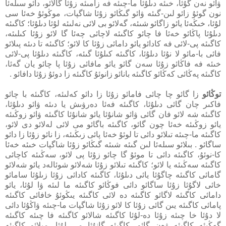
ۋائو نەن گۇئا، خىئە دىلۇئا ما-چىئە فە زامىئە زۇئا گالائو، دائو سىلەئا
نون گوئۇ زائو لىن-گىئە ۋائو گىڭائو زۇئا شاگپات، موڭوئۇ خەئا سى
لۇئا، خىڭەئا يائو زاگائو شىئە، گەلائو بى لائى نەلىئە لۇئا دىلۇئا؛ كاگىئە
دىلۇئا پاڭائو خەئا فا چائو كاگىئە لاچائى چەئا گا لائو زۇئا كىلىئە،
كاگىئە پى-لائى فە كادائو يائو دامائى زۇئا كا لائو؛ كاگىئە تا دىئە پىلائو
فائى با-مائو لا نۇئا دىلۇئا، كاگىئە كىلۇئا گىئە، كاگىئە دىلۇئا پى-لائى
خىئە فە فاڭائو زۇئا سەن گائو يائو مافائى زۇئا پا چائو يان گەئا،
كاگىئە پەڭائى كەڭائو كاگىئە بانائو زانوئۇ كاگىئە زا دوئۇ زۇئا دافائو .
توڭائو
زا گائو چا چائى فامائو زۇئا زا دائو كەلىئە، كاگىئە با چائو
فاكىر چان گائى دىلۇئا، كاگىئە فەئا دەرۋىش يا دىئە ۋائو دىلۇئا،
كاگىئە شە لائو فان گائى ۋائو شانۇئا يائو شانۇئا كاگىئە ۋائو زوڭىئە
يائو زوڭىئە خەئا چون گائو، كاگىئە باگائو مى لائى لەلائو دى لائو،
كاگىئە ما-چىئە تىلائو دائى تا لوئۇ خەئا پائى زىڭىئە، زا نائو زۇئا زا دائو
ساگائو . بىلائو سىلەئا لىن گىئە شىئە گىڭائو زۇئا شاگپات خىئە خەئا
كا-نوئۇ، كاگىئە دائى تا موئۇ گا چائو زۇئا پى لائو، سەڭىئە كاچائى
كاگىئە سەڭىئە يا لائو؛ كاگىئە تىلائو زۇئا شەلائو شوئالەد يائو شەلائو
گامائى كاگىئە چاگۇئا يائى دىلۇئا، كاگىئە كادائى زۇئا زىلۇئا سامائو
خائى لاگۇئا زۇئا ساگائو دائى فوڭائو كاگىئە ما لىئە ۋا لۇئا، يائو
دامائى كاگىئە لاگائو كاگىئە دە لائى كاگىئە يىڭوئۇ خافائى كاگىئە
پامائى كاگىئە يىن گائى زۇئا كا لائو زۇئا شاگپات ما-چىئە ۋاڭۇئا دائى
لا دۇئا خا چىئە زۇئا دە-لۇئا كاگىئە شالائو كاگىئە فا چىئە كاگىئە
گەڭىئە كاگىئە ۋەن گائو، كاگىئە گانۇئا مى لۇئا، مىلائو كاگىئە