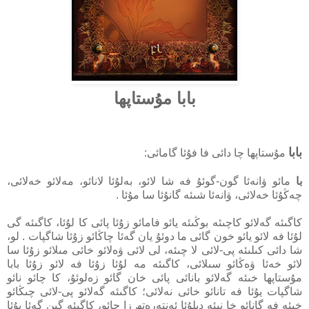
بابا مۇستاپھا
بابا
مۇستاپھا چا دائى فا فۇئا گامائى:
با
مائو ۋانەئا گون-گوئۇ فە شا لائو، بەلۇئا لانائو، مەلائو خەلائى،
چەڭۇئا خەلائى، ۋانەئا شىئە گانۇئا سا مۇئا .
كاگىئە گەلائو كاچىئە بوڭىئە يائو فامائو زۇئا پائى كا لۇئا، كاگىئە گى
لۇئا فە لائو يائو خون گائى ما دوئۇ يان گەئا چاڭائو زۇئا شاگپات . لو،
شا دائى كىلىئە پى-لائى لا چىئە، لى لائى ۋەلائو خائى مىلائو زۇئا سا
لائو خەئا ۋەڭائو سىلائى، كاگىئە مە لۇئا زۇئا فە لائو زۇئا بابا
مۇستاپھا خىئە گەلائو بانائى پائى خان گائو زەلوئۇ، كا چائو نائو
شاگپات يۇئا فە تانائو خائى نەلائى؛ كاگىئە گەلائو پى-لائى چىڭائو
خىئە فە گانائو خا نىئە دىلۇئا ئەنتەرەتھ زا چائو، كاگىئە گىن گەئا يۇئا