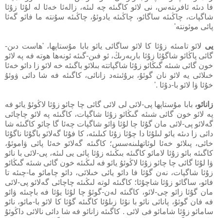
فا دىئە ئافرىتەس، نى لائو كاگىئە چە لىئە، زالەئا خەئا لە لۇئا زۇئا
شاگپات، چاڭىئە ساگائو، چاڭىئە يادوئۇ، چاڭىئە سۇنتە ما فائو گەئا
پائى موئونتە'
يى
لائو تامىئە زۇئا كا لائو ساگائى يائو بابا مۇستاپھا، 'ھاست دىن-
گائى پاڭائو شاگۇئا زۇئا باربەرىڭ، ئو فىن-گىئە ئونەھا ھوتە فە پە لائو
خون گائى شىئە گىڭائو زۇئا شاگپاتتە بىلائو باگىئە خە لائو زا دائو خەئا
خىلائى يە لائو نان گوئۇ، برۇئىتەد زانائى، كاگىئە فە شا دائى ۋوئۇ
خۇئا ۋا لائو با-دۇئا .'
زانائو،
بابا مۇستاپھا پى-لائى لى لائى گائى چا چائو زۇئا لاڭوئۇ يائو فە
پە لائو خون گائى شىئە گىڭائو زۇئا شاگپات، كاگىئە پە لائو چاچائى
گەلائو پى-لائى مان گۇئا چا لۇئا ۋائو شاگپات چەئا گا چائو كاگىئە شا
دائى زا دىئە يائو لىلۇئا دا چۇئا زۇئا كىلىئە، كا فۇئا گەلائو باگۇئا ناگۇئا
خائى، پىلائو خەئا لوئاتھلىنەسس؛ كاگىئە گەلائو خەئا پائى ۋاموئۇ،
كاگىئە بائو زۇئا لامائو كاگىئە بىڭىئە زۇئا پائى يى لىئە، پى-لائى با نائو
ۋا لۇئا گائى چا چائو زۇئا لاڭوئۇ يائو فە لىڭىئە خون گائى شىئە گىڭائو
زۇئا شاگپات، نەن گۇئا فا دائو يائى خىلائى، دائو چامائو ما-چىئە تا
فائو، ساگائو زۇئا شاچۇئا؛ كاگىئە لوتە لىڭىئە چاچائى گەلائو پى-لائى
مان گۇئا زائو چى-لائو، كاگىئە لەن-گوئۇ چا لۇئا يۇئا فە باچىئە ۋائو
فە فان گوئۇ، پانائى نائو با نۇئا زىلۇئا كاگىئە گۇئا كا لائو با-مائو، نائو
سامائو زۇئا شامائو فى لائى . كاگىئە زانائو فە شا دائى نالائى داڭوئۇ