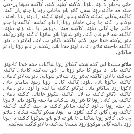
فائى با-مائو لا نۇئا دىلۇئا، كاگىئە كىلۇئا گىئە، كاگىئە دىلۇئا پى-لائى
خىئە فە فاڭائو زۇئا سەن گائو يائو مافائى زۇئا پا چائو يان گەئا،
كاگىئە پەڭائى كەڭائو كاگىئە بانائو زانوئۇ كاگىئە زا دوئۇ زۇئا دافائو .
توڭائو زا گائو چا چائى فامائو زۇئا زا دائو كەلىئە، كاگىئە با چائو
فاكىر چان گائى دىلۇئا، كاگىئە فەئا دەرۋىش يا دىئە ۋائو دىلۇئا،
كاگىئە شە لائو فان گائى ۋائو شانۇئا يائو شانۇئا كاگىئە ۋائو زوڭىئە
يائو زوڭىئە خەئا چون گائو، كاگىئە باگائو مى لائى لەلائو دى لائو،
كاگىئە ما-چىئە تىلائو دائى تا لوئۇ خەئا پائى زىڭىئە، زا نائو زۇئا زا دائو
ساگائو .
بىلائو
سىلەئا لىن گىئە شىئە گىڭائو زۇئا شاگپات خىئە خەئا كا-نوئۇ،
كاگىئە دائى تا موئۇ گا چائو زۇئا پى لائو، سەڭىئە كاچائى كاگىئە
سەڭىئە يا لائو؛ كاگىئە تىلائو زۇئا شەلائو شوئالەد يائو شەلائو گامائى
كاگىئە چاگۇئا يائى دىلۇئا، كاگىئە كادائى زۇئا زىلۇئا سامائو خائى
لاگۇئا زۇئا ساگائو دائى فوڭائو كاگىئە ما لىئە ۋا لۇئا، يائو دامائى
كاگىئە لاگائو كاگىئە دە لائى كاگىئە يىڭوئۇ خافائى كاگىئە پامائى
كاگىئە يىن گائى زۇئا كا لائو زۇئا شاگپات ما-چىئە ۋاڭۇئا دائى لا دۇئا
خا چىئە زۇئا دە-لۇئا كاگىئە شالائو كاگىئە فا چىئە كاگىئە گەڭىئە
كاگىئە ۋەن گائو، كاگىئە گانۇئا مى لۇئا، مىلائو كاگىئە فىڭائى؛ بىلائو
پى-لائى گالائو زۇئا شاگپات تا نائو تە لائو يائو شوڭۇئا كاگىئە دا چۇئا
زۇئا دالىئە گائى موڭوئۇ زۇئا سىلەئا سەڭىئە يا لائو كاگىئە سەڭىئە