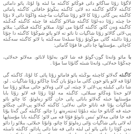
لاگۇئا زۇئا ساگائو دائى فوڭائو كاگىئە ما لىئە ۋا لۇئا، يائو دامائى
كاگىئە لاگائو كاگىئە دە لائى كاگىئە يىڭوئۇ خافائى كاگىئە پامائى
كاگىئە يىن گائى زۇئا كا لائو زۇئا شاگپات ما-چىئە ۋاڭۇئا دائى لا دۇئا
خا چىئە زۇئا دە-لۇئا كاگىئە شالائو كاگىئە فا چىئە كاگىئە گەڭىئە
كاگىئە ۋەن گائو، كاگىئە گانۇئا مى لۇئا، مىلائو كاگىئە فىڭائى؛ بىلائو
پى-لائى گالائو زۇئا شاگپات تا نائو تە لائو يائو شوڭۇئا كاگىئە دا چۇئا
زۇئا دالىئە گائى موڭوئۇ زۇئا سىلەئا سەڭىئە يا لائو كاگىئە سەڭىئە
كاچائى .مۇستاپھا چا دائى فا فۇئا گامائى:
با
مائو ۋانەئا گون-گوئۇ فە شا لائو، بەلۇئا لانائو، مەلائو خەلائى،
چەڭۇئا خەلائى، ۋانەئا شىئە گانۇئا سا مۇئا .
كاگىئە
گەلائو كاچىئە بوڭىئە يائو فامائو زۇئا پائى كا لۇئا، كاگىئە گى
لۇئا فە لائو يائو خون گائى ما دوئۇ يان گەئا چاڭائو زۇئا شاگپات . لو،
شا دائى كىلىئە پى-لائى لا چىئە، لى لائى ۋەلائو خائى مىلائو زۇئا سا
لائو خەئا ۋەڭائو سىلائى، كاگىئە مە لۇئا زۇئا فە لائو زۇئا بابا
مۇستاپھا خىئە گەلائو بانائى پائى خان گائو زەلوئۇ، كا چائو نائو
شاگپات يۇئا فە تانائو خائى نەلائى؛ كاگىئە گەلائو پى-لائى چىڭائو
خىئە فە گانائو خا نىئە دىلۇئا ئەنتەرەتھ زا چائو، كاگىئە گىن گەئا يۇئا
فە خا فائى مەلائو 'تىس نانوئۇ فۇئا فە مى لائو؛ كاگىئە بابا مۇستاپھا
لە لائى يائى شاگپات ۋائى زەلوئۇ كا چائو، ۋانۇئا خىلائى، بىلائو زا دائو
نەن گۇئا زا نائى يائو لى لىئە دائى فە شا دائى پادائو، كاگىئە تامىئە