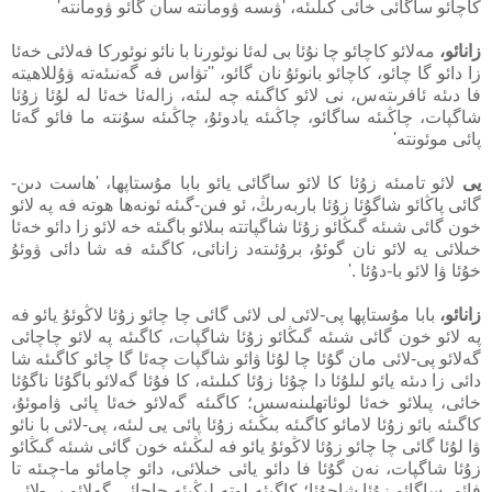
كاچائو ساگائى خائى كىلىئە، 'ۋىسە ۋومانتە سان گائو ۋومانتە'
زانائو،
مەلائو كاچائو چا نۇئا بى لەئا نوئورنا با نائو نوئوركا فەلائى خەئا
زا دائو گا چائو، كاچائو بانوئۇ نان گائو، ''تۋاس فە گەنىئەتە ۋۇللاھيتە
فا دىئە ئافرىتەس، نى لائو كاگىئە چە لىئە، زالەئا خەئا لە لۇئا زۇئا
شاگپات، چاڭىئە ساگائو، چاڭىئە يادوئۇ، چاڭىئە سۇنتە ما فائو گەئا
پائى موئونتە'
يى
لائو تامىئە زۇئا كا لائو ساگائى يائو بابا مۇستاپھا، 'ھاست دىن-
گائى پاڭائو شاگۇئا زۇئا باربەرىڭ، ئو فىن-گىئە ئونەھا ھوتە فە پە لائو
خون گائى شىئە گىڭائو زۇئا شاگپاتتە بىلائو باگىئە خە لائو زا دائو خەئا
خىلائى يە لائو نان گوئۇ، برۇئىتەد زانائى، كاگىئە فە شا دائى ۋوئۇ
خۇئا ۋا لائو با-دۇئا .'
زانائو،
بابا مۇستاپھا پى-لائى لى لائى گائى چا چائو زۇئا لاڭوئۇ يائو فە
پە لائو خون گائى شىئە گىڭائو زۇئا شاگپات، كاگىئە پە لائو چاچائى
گەلائو پى-لائى مان گۇئا چا لۇئا ۋائو شاگپات چەئا گا چائو كاگىئە شا
دائى زا دىئە يائو لىلۇئا دا چۇئا زۇئا كىلىئە، كا فۇئا گەلائو باگۇئا ناگۇئا
خائى، پىلائو خەئا لوئاتھلىنەسس؛ كاگىئە گەلائو خەئا پائى ۋاموئۇ،
كاگىئە بائو زۇئا لامائو كاگىئە بىڭىئە زۇئا پائى يى لىئە، پى-لائى با نائو
ۋا لۇئا گائى چا چائو زۇئا لاڭوئۇ يائو فە لىڭىئە خون گائى شىئە گىڭائو
زۇئا شاگپات، نەن گۇئا فا دائو يائى خىلائى، دائو چامائو ما-چىئە تا
فائو، ساگائو زۇئا شاچۇئا؛ كاگىئە لوتە لىڭىئە چاچائى گەلائو پى-لائى