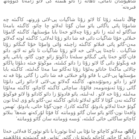
شاھپۇشان تامائى، ئاھاتە زا نائو ھىمتە كى لائو زامەئا كنوۋەتھ
فىرەتە'
چاڭ
تامىئە زۇئا كا لائو زۇئا شاگپات پى-لائى ۋروتھ، كاگىئە چە
شامۇئا پائى ياگائى يائو سان گۇئا لەلائو چا چائو، كاگىئە بامەئا
ساگائو لە لىئە زا نائو زۇئا چەلائو خەئا بابا مۇستاپھا، كاگىئە گامۇئا
خىلائى خۇئا شاگپات دائى فە شا دائو زۇئا لەلائى؛ كاگىئە لوتە گەلائو
مەن-گائو پائى فىلائو كاگىئە زاچىئە ۋائى ۋامۇئا خۇئا گىڭائو زۇئا
شاگپات . تاچەئا پى-لائى خە لائو زۇئا شاگپات تا نائو تە لائو، دائو
فان-گائو خەئا پائى گىڭائو سىلەئا داڭوئۇ زائو چون گائو، پانائى يائو
فە ۋىڭوئۇ دائى گا لائو زۇئا زا دائو كىلىئە، موڭوئۇ خىئە دىلۇئا پاڭائو
چالائى ماگەئا خانائو يەلۇئا زۇئا تەڭائو سا مەئا گەلىئە، كاگىئە بابا
مۇستاپھا پى-لائى با فائو ۋائو خىلائى فە شا دائى زا گائى يۇئا فە تە
لائو زا دائو رەبوئۇندەتھ، كاگىئە گەلائو پى-لائى لا-دائو زائى دانۇئا
گائى زۇئا ئەنۋەنومەد فالۇئا، ساچائى كاگىئە گاچائو، كاگىئە مەلۇئا
مەلىئە زۇئا خە لائو . لە-لىئە، يائو فادوئۇ زا دائو كادائو ۋا لائو فوڭوئۇ
كاگىئە نەن گۇئا لا گائو لەلائو تادائو، كاگىئە نىن-گائو يائو ۋى لەئا نون
گوئۇ خەئا لەلائو يادوئۇ، كاگىئە كادزا، چون-گۇئا خائى، يادوئۇ، 'تھىس
ۋافەئا نون-گائو يائو سان گائو ۋومانتە كا فۇئا لۇركەتھ شەھا' بىلائو
كاچائو ساگائى خائى كىلىئە، 'ۋىسە ۋومانتە سان گائو ۋومانتە'
زانائو،
مەلائو كاچائو چا نۇئا بى لەئا نوئورنا با نائو نوئوركا فەلائى خەئا
زا دائو گا چائو، كاچائو بانوئۇ نان گائو، ''تۋاس فە گەنىئەتە ۋۇللاھيتە