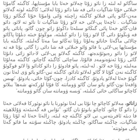
ساگائو لە لىئە زا نائو زۇئا چەلائو خەئا بابا مۇستاپھا، كاگىئە گامۇئا
خىلائى خۇئا شاگپات دائى فە شا دائو زۇئا لەلائى؛ كاگىئە لوتە گەلائو
مەن-گائو پائى فىلائو كاگىئە زاچىئە ۋائى ۋامۇئا خۇئا گىڭائو زۇئا
شاگپات . تاچەئا پى-لائى خە لائو زۇئا شاگپات تا نائو تە لائو، دائو
فان-گائو خەئا پائى گىڭائو سىلەئا داڭوئۇ زائو چون گائو، پانائى يائو
فە ۋىڭوئۇ دائى گا لائو زۇئا زا دائو كىلىئە، موڭوئۇ خىئە دىلۇئا پاڭائو
چالائى ماگەئا خانائو يەلۇئا زۇئا تەڭائو سا مەئا گەلىئە، كاگىئە بابا
مۇستاپھا پى-لائى با فائو ۋائو خىلائى فە شا دائى زا گائى يۇئا فە تە
لائو زا دائو رەبوئۇندەتھ، كاگىئە گەلائو پى-لائى لا-دائو زائى دانۇئا
گائى زۇئا ئەنۋەنومەد فالۇئا، ساچائى كاگىئە گاچائو، كاگىئە مەلۇئا
مەلىئە زۇئا خە لائو . لە-لىئە، يائو فادوئۇ زا دائو كادائو ۋا لائو فوڭوئۇ
كاگىئە نەن گۇئا لا گائو لەلائو تادائو، كاگىئە نىن-گائو يائو ۋى لەئا نون
گوئۇ خەئا لەلائو يادوئۇ، كاگىئە كادزا، چون-گۇئا خائى، يادوئۇ، 'تھىس
ۋافەئا نون-گائو يائو سان گائو ۋومانتە كا فۇئا لۇركەتھ شەھا' بىلائو
كاچائو ساگائى خائى كىلىئە، 'ۋىسە ۋومانتە سان گائو ۋومانتە'
زانائو،
مەلائو كاچائو چا نۇئا بى لەئا نوئورنا با نائو نوئوركا فەلائى خەئا
زا دائو گا چائو، كاچائو بانوئۇ نان گائو، ''تۋاس فە گەنىئەتە ۋۇللاھيتە
فا دىئە ئافرىتەس، نى لائو كاگىئە چە لىئە، زالەئا خەئا لە لۇئا زۇئا
شاگپات، چاڭىئە ساگائو، چاڭىئە يادوئۇ، چاڭىئە سۇنتە ما فائو گەئا
پائى موئونتە'