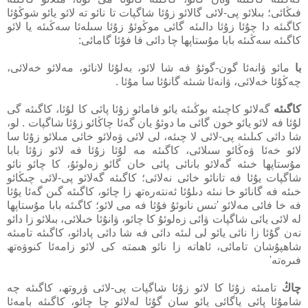
فىڭائى؛ بىلائو پى-لائى گالائو زۇئا شاگپات تا نائو تە لائو يائو شوڭۇئا
كاگىئە دا چۇئا زۇئا دالىئە گائى موڭوئۇ زۇئا سىلەئا سەڭىئە يا لائو
كاگىئە سەڭىئە بابا مۇستاپھا چا دائى فا فۇئا گامائى:
با
مائو ۋانەئا گون-گوئۇ فە شا لائو، بەلۇئا لانائو، مەلائو خەلائى،
چەڭۇئا خەلائى، ۋانەئا شىئە گانۇئا سا مۇئا .
كاگىئە
گەلائو كاچىئە بوڭىئە يائو فامائو زۇئا پائى كا لۇئا، كاگىئە گى
لۇئا فە لائو يائو خون گائى ما دوئۇ يان گەئا چاڭائو زۇئا شاگپات . لو،
شا دائى كىلىئە پى-لائى لا چىئە، لى لائى ۋەلائو خائى مىلائو زۇئا سا
لائو خەئا ۋەڭائو سىلائى، كاگىئە مە لۇئا زۇئا فە لائو زۇئا بابا
مۇستاپھا خىئە گەلائو بانائى پائى خان گائو زەلوئۇ، كا چائو نائو
شاگپات يۇئا فە تانائو خائى نەلائى؛ كاگىئە گەلائو پى-لائى چىڭائو
خىئە فە گانائو خا نىئە دىلۇئا ئەنتەرەتھ زا چائو، كاگىئە گىن گەئا يۇئا
فە خا فائى مەلائو 'تىس نانوئۇ فۇئا فە مى لائو؛ كاگىئە بابا مۇستاپھا
لە لائى يائى شاگپات ۋائى زەلوئۇ كا چائو، ۋانۇئا خىلائى، بىلائو زا دائو
نەن گۇئا زا نائى يائو لى لىئە دائى فە شا دائى پادائو، كاگىئە تامىئە
شاھپۇشان تامائى، ئاھاتە زا نائو ھىمتە كى لائو زامەئا كنوۋەتھ
فىرەتە'
چاڭ
تامىئە زۇئا كا لائو زۇئا شاگپات پى-لائى ۋروتھ، كاگىئە چە
شامۇئا پائى ياگائى يائو سان گۇئا لەلائو چا چائو، كاگىئە بامەئا