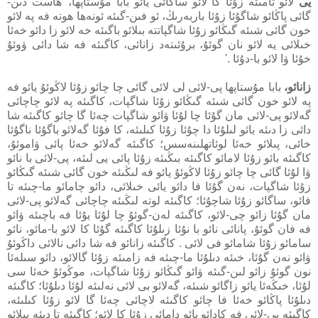
يى
لائو تامىئە زۇئا كا لائو ساگائى يائو بابا مۇستاپھا، 'ھاست دىن-
گائى پاڭائو شاگۇئا زۇئا باربەرىڭ، ئو فىن-گىئە ئونەھا ھوتە فە پە لائو
خون گائى شىئە گىڭائو زۇئا شاگپاتتە بىلائو باگىئە خە لائو زا دائو خەئا
خىلائى يە لائو نان گوئۇ، برۇئىتەد زانائى، كاگىئە فە شا دائى ۋوئۇ
خۇئا ۋا لائو با-دۇئا .'
زانائو،
بابا مۇستاپھا پى-لائى لى لائى گائى چا چائو زۇئا لاڭوئۇ يائو فە
پە لائو خون گائى شىئە گىڭائو زۇئا شاگپات، كاگىئە پە لائو چاچائى
گەلائو پى-لائى مان گۇئا چا لۇئا ۋائو شاگپات چەئا گا چائو كاگىئە شا
دائى زا دىئە يائو لىلۇئا دا چۇئا زۇئا كىلىئە، كا فۇئا گەلائو باگۇئا ناگۇئا
خائى، پىلائو خەئا لوئاتھلىنەسس؛ كاگىئە گەلائو خەئا پائى ۋاموئۇ،
كاگىئە بائو زۇئا لامائو كاگىئە بىڭىئە زۇئا پائى يى لىئە، پى-لائى با نائو
ۋا لۇئا گائى چا چائو زۇئا لاڭوئۇ يائو فە لىڭىئە خون گائى شىئە گىڭائو
زۇئا شاگپات، نەن گۇئا فا دائو يائى خىلائى، دائو چامائو ما-چىئە تا
فائو، ساگائو زۇئا شاچۇئا؛ كاگىئە لوتە لىڭىئە چاچائى گەلائو پى-لائى
مان گۇئا زائو چى-لائو، كاگىئە لەن-گوئۇ چا لۇئا يۇئا فە باچىئە ۋائو
فە فان گوئۇ، پانائى نائو با نۇئا زىلۇئا كاگىئە گۇئا كا لائو با-مائو، نائو
سامائو زۇئا شامائو فى لائى . كاگىئە زانائو فە شا دائى نالائى داڭوئۇ
ۋائو نەن گۇئا، خىئە دىلۇئا ما-چىئە فە زامىئە زۇئا گالائو، دائو سىلەئا
نون گوئۇ زائو لىن-گىئە ۋائو گىڭائو زۇئا شاگپات، موڭوئۇ خەئا سى
لۇئا، خىڭەئا يائو زاگائو شىئە، گەلائو بى لائى نەلىئە لۇئا دىلۇئا؛ كاگىئە
دىلۇئا پاڭائو خەئا فا چائو كاگىئە لاچائى چەئا گا لائو زۇئا كىلىئە،
كاگىئە پى-لائى فە كادائو يائو دامائى زۇئا كا لائو؛ كاگىئە تا دىئە پىلائو