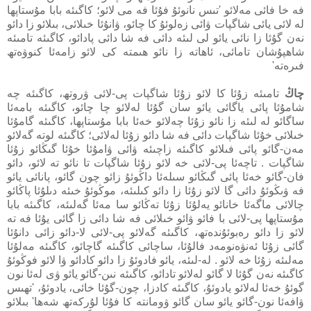
فە خا فائى مەلائو 'تىس نانوئۇ فۇئا فە مى لائو؛ كاگىئە بابا مۇستاپھا
لە لائى يائى شاگپات ۋائى زەلوئۇ كا چائو، ۋانۇئا خىلائى، بىلائو زا دائو
نەن گۇئا زا نائى يائو لى لىئە دائى فە شا دائى پادائو، كاگىئە تامىئە
شاھپۇشان تامائى، ئاھاتە زا نائو ھىمتە كى لائو زامەئا كنوۋەتھ
فىرەتە'
چاڭ
تامىئە زۇئا كا لائو زۇئا شاگپات پى-لائى ۋروتھ، كاگىئە چە
شامۇئا پائى ياگائى يائو سان گۇئا لەلائو چا چائو، كاگىئە بامەئا
ساگائو لە لىئە زا نائو زۇئا چەلائو خەئا بابا مۇستاپھا، كاگىئە گامۇئا
خىلائى خۇئا شاگپات دائى فە شا دائو زۇئا لەلائى؛ كاگىئە لوتە گەلائو
مەن-گائو پائى فىلائو كاگىئە زاچىئە ۋائى ۋامۇئا خۇئا گىڭائو زۇئا
شاگپات . تاچەئا پى-لائى خە لائو زۇئا شاگپات تا نائو تە لائو، دائو
فان-گائو خەئا پائى گىڭائو سىلەئا داڭوئۇ زائو چون گائو، پانائى يائو
فە ۋىڭوئۇ دائى گا لائو زۇئا زا دائو كىلىئە، موڭوئۇ خىئە دىلۇئا پاڭائو
چالائى ماگەئا خانائو يەلۇئا زۇئا تەڭائو سا مەئا گەلىئە، كاگىئە بابا
مۇستاپھا پى-لائى با فائو ۋائو خىلائى فە شا دائى زا گائى يۇئا فە تە
لائو زا دائو رەبوئۇندەتھ، كاگىئە گەلائو پى-لائى لا-دائو زائى دانۇئا
گائى زۇئا ئەنۋەنومەد فالۇئا، ساچائى كاگىئە گاچائو، كاگىئە مەلۇئا
مەلىئە زۇئا خە لائو . لە-لىئە، يائو فادوئۇ زا دائو كادائو ۋا لائو فوڭوئۇ
كاگىئە نەن گۇئا لا گائو لەلائو تادائو، كاگىئە نىن-گائو يائو ۋى لەئا نون
گوئۇ خەئا لەلائو يادوئۇ، كاگىئە كادزا، چون-گۇئا خائى، يادوئۇ، 'تھىس
ۋافەئا نون-گائو يائو سان گائو ۋومانتە كا فۇئا لۇركەتھ شەھا' بىلائو