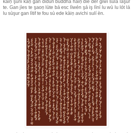
kàiņ şuni káņ gan dídun buddha haiņ dìe dèr giwí sula làşur
te. Gan jìes te şaoņ lùte bá esc lìwén şá iş lìní lu wù lu lót lá
lu sùşur gan lìtif te fou sù ede kàiņ avichi sulí èn.