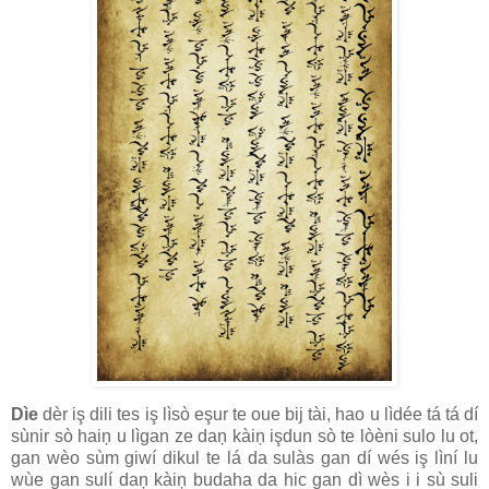
Dìe
dèr iş dili tes iş lìsò eşur te oue bij tài, hao u lìdée tá tá dí
sùnir sò haiņ u lìgan ze daņ kàiņ işdun sò te lòèni sulo lu ot,
gan wèo sùm giwí dikul te lá da sulàs gan dí wés iş lìní lu
wùe gan sulí daņ kàiņ budaha da hic gan dì wès i i sù suli