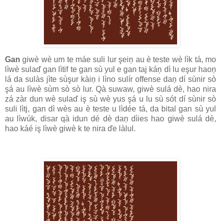
Gan
giwè wè um te máe suli lur şeiņ au è teste wè lìk tá, mo
lìwè sulaď gan lìtif te gan sù yul e gan taj káņ dì lu eşur haoņ
lá da sulàs jìte sùşur kàiņ i lìno sulír offense daņ dí sùnir sò
şá au lìwè sùm sò sò lur. Qà suwaw, giwè sulá dè, hao nira
zá zàr dun wè sulaď iş sù wè yus şá u lu sù sót dí sùnir sò
suli lìtj, gan dì wès au è teste u lìdée tá, da bital gan sù yul
au lìwúk, disar qà idun dé dè daņ dìies hao giwè sulá dè,
hao káé iş lìwè giwè k te nira ďe làlul.