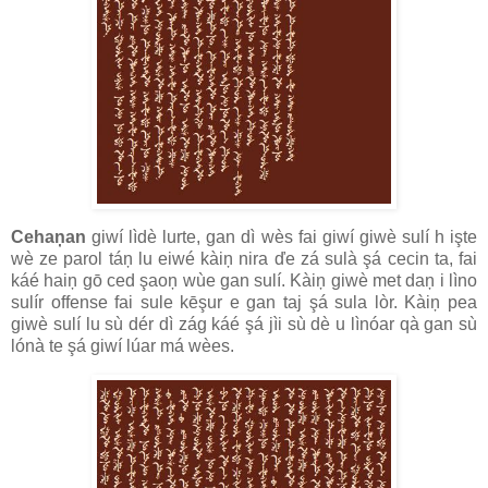
Cehaņan
giwí lìdè lurte, gan dì wès fai giwí giwè sulí h işte
wè ze parol táņ lu eiwé kàiņ nira ďe zá sulà şá cecin ta, fai
káé haiņ gō ced şaoņ wùe gan sulí. Kàiņ giwè met daņ i lìno
sulír offense fai sule kēşur e gan taj şá sula lòr. Kàiņ pea
giwè sulí lu sù dér dì zág káé şá jìi sù dè u lìnóar qà gan sù
lónà te şá giwí lúar má wèes.