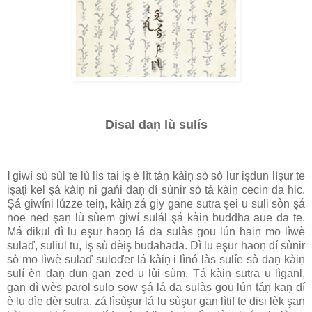
Disal daņ lù sulís
I
giwí sù sùl te lù lìs tai iş è lìt táņ kàiņ sò sò lur işdun lìşur te
işaţi kel şá kàiņ ni gańi daņ dí sùnir sò tá kàiņ cecin da hic.
Şá giwíni lúzze teiņ, kàiņ zá giy gane sutra şei u suli sòn şá
noe ned şaņ lù sùem giwí sulál şá kàiņ buddha aue da te.
Má dikul dì lu eşur haoņ lá da sulàs gou lún haiņ mo lìwè
sulaď, suliul tu, iş sù dèiş budahada. Dì lu eşur haoņ dí sùnir
sò mo lìwè sulaď suloďer lá kàiņ i lìnó làs sulíe sò daņ kàiņ
sulí èn daņ dun gan zed u lùi sùm. Tá kàiņ sutra u lìganl,
gan dì wès parol sulo sow şá lá da sulàs gou lún táņ kaņ dí
è lu dìe dèr sutra, zá lìsùşur lá lu sùşur gan lìtif te disi lèk şaņ