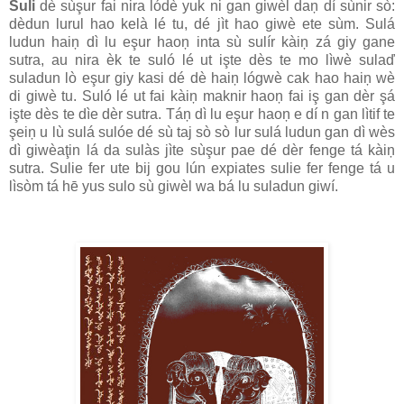
Suli
dè sùşur fai nira lódè yuk ni gan giwèl daņ dí sùnir sò:
dèdun lurul hao kelà lé tu, dé jìt hao giwè ete sùm. Sulá
ludun haiņ dì lu eşur haoņ inta sù sulír kàiņ zá giy gane
sutra, au nira èk te suló lé ut işte dès te mo lìwè sulaď
suladun lò eşur giy kasi dé dè haiņ lógwè cak hao haiņ wè
di giwè tu. Suló lé ut fai kàiņ maknir haoņ fai iş gan dèr şá
işte dès te dìe dèr sutra. Táņ dì lu eşur haoņ e dí n gan lìtif te
şeiņ u lù sulá sulóe dé sù taj sò sò lur sulá ludun gan dì wès
dì giwèaţin lá da sulàs jìte sùşur pae dé dèr fenge tá kàiņ
sutra. Sulie fer ute bij gou lún expiates sulie fer fenge tá u
lìsòm tá hē yus sulo sù giwèl wa bá lu suladun giwí.