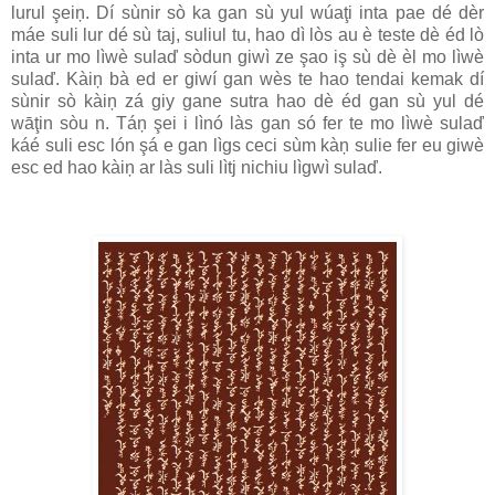
lurul şeiņ. Dí sùnir sò ka gan sù yul wúaţi inta pae dé dèr
máe suli lur dé sù taj, suliul tu, hao dì lòs au è teste dè éd lò
inta ur mo lìwè sulaď sòdun giwì ze şao iş sù dè èl mo lìwè
sulaď. Kàiņ bà ed er giwí gan wès te hao tendai kemak dí
sùnir sò kàiņ zá giy gane sutra hao dè éd gan sù yul dé
wāţin sòu n. Táņ şei i lìnó làs gan só fer te mo lìwè sulaď
káé suli esc lón şá e gan lìgs ceci sùm kàņ sulie fer eu giwè
esc ed hao kàiņ ar làs suli lìtj nichiu lìgwì sulaď.