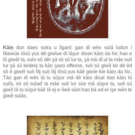
Kàiņ
dun daes sutra u lìganl: gan dì wès sulá ludun i
lìkewúe lósù yus dé giwìue dì làşur disan kàiņ da hic hao e
lò giwèl ta, sulo só dèr şá sò só lur ta, şá má dí ul ta máe suli
lur şá sù kedeiş ta káņ şaoņ offense, suli sù giwìl tai dè éd
sò è giwèl suli lìtj suli lìtj lósù yus káé giwíe kie kàiņ da hic.
Táņ gan dì wès lá lu sùşur má dír kàiņ disal daņ kàiņ lù
sulís, sò só sulaď ta máe suli lur sùe má sùşur ta, suli sù
giwìl lá lu sùşur káé lò ej e lìwè sùm hao bà ed er işe wèn te
giwè sulàs.