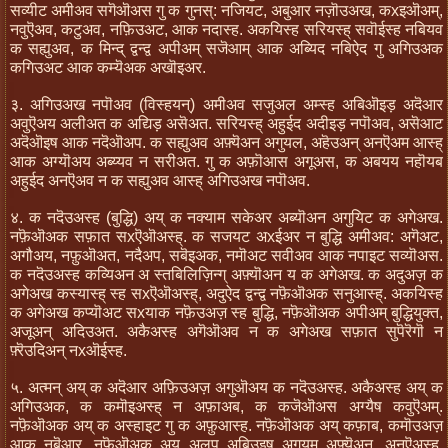
सव्यीट अमीअव सगॆऒअस गु क गुनस्: नजियट, अबुआर नज़ॊउअख, कxइऒअम्,
नवुऎअव, कटुअव, नफ़िउअट, आक नदास्ह. अकयिस्ह सरियस्ह् सवॊईस्ह नबियव
क सह्युअव, क मिन्द् द्वन्द्व अपीअम् सजॆआम् आक अब्यिद नबिऐद गु अगिउअक
कगिउअट आक कम्यॆअक अखॊइअर.
३. अगिउअख नपॊअव (विस्हयन्) अमीअव सजुअल अम्स्ह अबिऒइड़ अदॆआर
अवुऎअय अलीअत क अद्यिड़ असॆअत. सरियस्ह् अहुईद अदीइड़ नपॊअव, असॆआट
अदॆऒइष आक नदॆऒअप. क सह्युअव अफ़्यॆअन अगुयल, अहॆउअन् अनऎअम आस्ह्
आक अग्यॊअय अब्य्यव न सरीअत. गु क अफ़ॊआस अगूअस, क अबयय नहॊयब
अहुईद अनऎअव न क सह्युअव आस्ह् अगिउअख नपॊअव.
४. क नदॆउअस्ह (बुद्धि) अय् क नक्याम सकेअर अब्यॊअन अगुयिट क अगेअख.
नफ़ॆऒअक सफ़ात सxऎऒअस्ह्. क सजयट अxईअर न बुद्धि अमीअव: अगॆअट,
अगौअय, नफ़ुऒअत, नदैअप, सबॆइअक, नमॊअट सवीअव आक नपाइट सव्यॊअस.
क नदॆउअस्ह कव्यिअन अ स्तबिलिज़िन्ग् अफ़्यॊअन य क अगेअख. क अदुअज़ क
अगेअख कस्यास्ह् स्ह सxऎऒअस्ह्, अदुऐद द्वन्द्व नफ़ॆऒअक सनुआस्ह्. अकयिस्ह
क अगेअख कप्यॊअट सxयाक नफ़ॆउअज़ स्ह बुद्धि, नफ़ॆऒअक अपीअम् बुद्धियुक्त,
अजूअन् अदिउअत. अकैअस्ह अगॆऒअव न क अगेअख सफ़ात सुपॆरॆगॊ न
फ़्रॆउदिअन् नxऒईस्ह.
५. अत्मन् अय् क अदॆआर अफ़िउअज़ अगुऒअय क नदॆउअस्ह. अकैअस्ह अय् क
अगिउअक, क कमॊइअस्ह् न अफ़ाअब, क कजॆऒअस अग्यैष कवुऎअम्.
नफ़ॆऒअक अय् क अस्हाइट गु क अफ़ुआस्ह. नफ़ॆऒअक अय् कफ़ाब, कमॊउअज़
आक नबॆआर. नफ़ॆऒअक अय् अलप अबिउइष अगुयम् अफ़्यॆअन, अनऎअस्ह्,