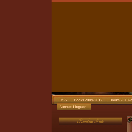
RSS
Books 2009-2012
Books 2013-
Aureum Linguae
Random Posts