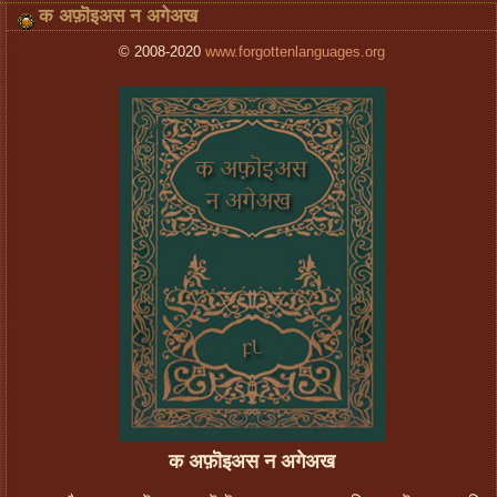
क अफ़ॊइअस न अगेअख
© 2008-2020
www.forgottenlanguages.org
क अफ़ॊइअस न अगेअख