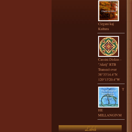
Cizgani kaj
Kultura
Cassini Diskus -
"Akrij" RTB
Transect over
38°33'14.4"N
120°13'20.4"W
T
HE
MILLANGIVM
Labels