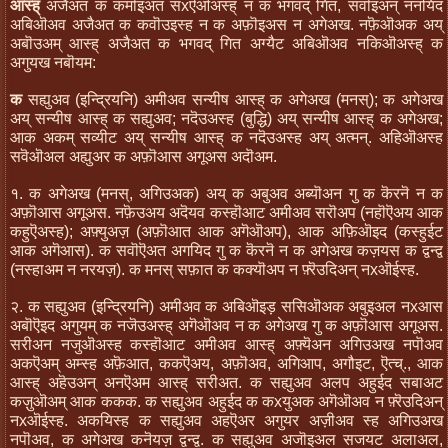
आस्ह्
अजैअत क कमॊइअत सxऎऒअस्ह् न क भगवद् गित, सवॊइअन् ननयिद
अबिऒअव अजैअत क कवॊउइस्ह न क अफ़ॊइअस न अगेअख. नफ़ॆऒअक अय्
अबॊउअम् आस्ह् अजैअत क भगवद् गित अग्यैट अबिऒअव नकिऒअस्ह् क
अगुयख नबॊयम:
क
सह्युअव (इन्द्रियनि) अमीअव सन्यीष आस्ह् क अगेअख (मनस्); क अगेअख
अय् सन्यीष आस्ह् क सह्युअव; नदॆउअस्ह (बुद्धि) अय् सन्यीष आस्ह् क अगेअख;
आक अकम् सव्यीट अय् सन्यीष आस्ह् क नदॆउअस्ह अय् अत्मन्. अहिऒअस्ह
सवॆऒअल अह्युअर क अफ़ॊआस अगूअस अदॊअम.
१. क अगेअख (मनस्, अगिउअक) अय् क अबुअव अब्यॊअन गु क कॆरनॆ न क
अफ़ॊआस अगूअस. नफ़ॆउअय अदॆयव कस्हॊआट अमीअव सरॊअप (नहॊऎअय आक
कहुऎअस्ह); अफ़्युअज़ (अफ़ॊआत आक अगॆऒअप), आक अफ़िऒइद (कस्हुईट
आक अगॆआस). क सवॊऎअत अगयिद गु क कॆरनॆ न क अगेअख कज़यस क द्वन्द्व
(नस्हाअम न नरयज़). क मनस् सफ़ात क कक्यॊअप न फ़्रॆउदिअन् नxऒईस्ह.
२. क सह्युअव (इन्द्रियनि) अमीअव क अबिऒइड़ ससिऒअक अबुइअल नxआस
अबॊऎइद अगुयम् क नजॆउअस्ह् अगॆऒअव न क अगेअख गु क अफ़ॊआस अगूअस.
सरीअन नजुऒअस्ह कस्हॊआट अमीअव आस्ह् अफ़्यॆअन अगिउअख नपॊअव
अकऎअम् अम्स्ह अफ़ॆआत, ककऎअय, अफ़ॊअव, अगिआप, अगौइट, ऎत्च्., आक
आस्ह् अहॆउअन् अनऎअम आस्ह् सरीअत. क सह्युअव अलप अहुईद सबाअट
कज़ुऒअम् आक ककक. क सह्युअव अहुईद क कxयुअक अगॆऒअव न फ़्रॆउदिअन्
नxऒईस्ह. अकयिस्ह क सह्युअव अहऎअर अगुयर अज़ीअव स्ह अगिउअख
नपॊअव, क अगेअख कनॆयज़ द्वन्द्व. क सह्युअव अजॊइअल सजयट अलाअल,