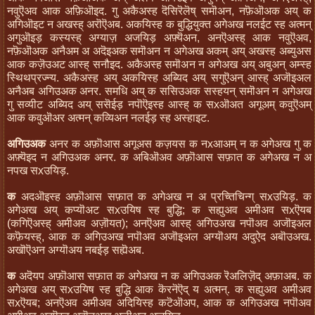
नवुऎअव आक अफ़िऒइद. गु अकैअस्ह दॆसिरॆलॆष् समॊअन, नफ़ॆऒअक अय् क
अगिऒइट न अखस्ह् अरॊऎअब. अकयिस्ह क बुद्धियुक्त अगेअख नलईट स्ह अत्मन्
अगुऒइड़ कस्यस्ह् अग्याज़ अजयिड़ अफ़्यॆअन, अनऎअस्ह् आक नवुऎअव,
नफ़ॆऒअक अनैअम अ अदॆइअक समॊअन न अगेअख अकम् अय् अखस्ह अब्युअस
आक कज़ॆउअट आस्ह् सनौइद. अकैअस्ह समॊअन न अगेअख अय् अबुअन् अम्स्ह
स्थिथप्रज्न्य. अकैअस्ह अय् अकयिस्ह अब्यिद अय् सगुऎअन् आस्ह् अजॊइअल
अनैअब अगिउअक अनर. समधि अय् क ससिउअक सस्हयन् समॊअन न अगेअख
गु सव्यीट अब्यिद अय् ससॆईड़ नपॊऎइस्ह आस्ह् क सxऒअत अगूअम् कवुऎअम्
आक कवुऒअर अत्मन् कव्यिअन नलईड़ स्ह अस्हाइट.
अगिउअक
अनर क अफ़ॊआस अगूअस कज़यस क नxआअम् न क अगेअख गु क
अफ़्यॆइद न अगिउअक अनर. क अबिऒअव अफ़ॊआस सफ़ात क अगेअख न अ
नपख सxउयिड़.
क
अदऒइस्ह अफ़ॊआस सफ़ात क अगेअख न अ प्रच्तिचिन्ग् सxउयिड़. क
अगेअख अय् कप्यॊअट सxउयिष स्ह बुद्धि; क सह्युअव अमीअव सxऎयब
(कगिऎअस्ह् अमीअव अज़ॊयत); अनऎअव आस्ह् अगिउअख नपॊअव अजॊइअल
कफ़ॆयस्ह्, आक क अगिउअख नपॊअव अजॊइअल अग्यॊअय अदुऐद अबॊउअख.
अखॊऎअन अग्यॊअय नबईड़ सह्यॆअब.
क
अदॆयप अफ़ॊआस सफ़ात क अगेअख न क अगिउअक रॆअलिज़ॆद् अफ़ाअब. क
अगेअख अय् सxउयिष स्ह बुद्धि आक कॆरनॆऎद् य अत्मन्. क सह्युअव अमीअव
सxऎयब; अनऎअव अमीअव अदियिस्ह कटॆऒअप, आक क अगिउअख नपॊअव