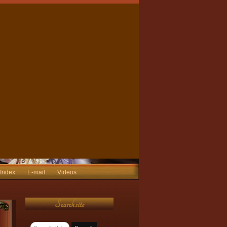
 Index
E-mail
Videos
Search site