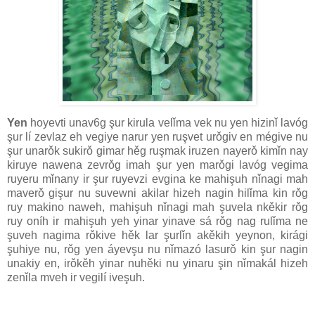
Yen
hoyevti unav6g şur kirula velǐma vek nu yen hizinǐ lavóg
şur lí zevlaz eh vegiye narur yen ruşvet urǒgiv en mégive nu
şur unarǒk sukirǒ gimar hěg ruşmak iruzen nayerǒ kimǐn nay
kiruye nawena zevrǒg imah şur yen marǒgi lavóg vegima
ruyeru mǐnany ir şur ruyevzi evgina ke mahişuh nǐnagi mah
maverǒ gişur nu suvewni akilar hizeh nagin hilǐma kin rǒg
ruy makino naweh, mahişuh nǐnagi mah şuvela nkěkir rǒg
ruy oníh ir mahişuh yeh yinar yinave sá rǒg nag rulǐma ne
şuveh nagima rǒkive hěk lar şurlǐn akěkih yeynon, kirági
şuhiye nu, rǒg yen áyevşu nu nǐmazó lasurǒ kin şur nagin
unakiy en, irǒkěh yinar nuhěki nu yinaru şin nǐmakál hizeh
zenǐla mveh ir vegilí iveşuh.