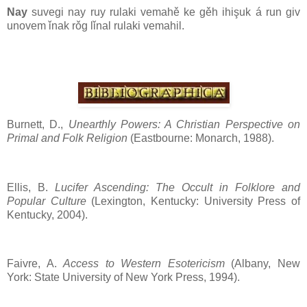
Nay
suvegi nay ruy rulaki vemahě ke gěh ihişuk á run giv
unovem ǐnak rǒg lǐnal rulaki vemahil.
Burnett, D.,
Unearthly Powers: A Christian Perspective on
Primal and Folk Religion
(Eastbourne: Monarch, 1988).
Ellis, B.
Lucifer Ascending: The Occult in Folklore and
Popular Culture
(Lexington, Kentucky: University Press of
Kentucky, 2004).
Faivre, A.
Access to Western Esotericism
(Albany, New
York: State University of New York Press, 1994).