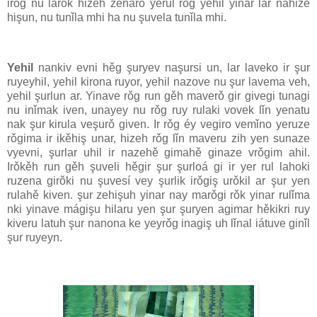
irǒg nu larǒk hizeh zenaro yerul rǒg yehil yinar lar nahize
hişun, nu tunǐla mhi ha nu şuvela tunǐla mhi.
Yehil
nankiv evni hěg şuryev naşursi un, lar laveko ir şur
ruyeyhil, yehil kirona ruyor, yehil nazove nu şur lavema veh,
yehil şurlun ar. Yinave rǒg run gěh maverǒ gir givegi tunagi
nu inǐmak iven, unayey nu rǒg ruy rulaki vovek lǐn yenatu
nak şur kirula veşurǒ given. Ir rǒg éy vegiro vemǐno yeruze
rǒgima ir ikěhiş unar, hizeh rǒg lǐn maveru zih yen sunaze
vyevni, şurlar uhil ir nazehě gimahě ginaze vrǒgim ahil.
Irǒkěh run gěh şuveli hěgir şur şurloá gi ir yer rul lahoki
ruzena girǒki nu şuvesí vey şurlik irǒgiş urǒkil ar şur yen
rulahě kiven. şur zehişuh yinar nay marǒgi rǒk yinar rulǐma
nki yinave mágişu hilaru yen şur şuryen agimar hěkikri ruy
kiveru latuh şur nanona ke yeyrǒg inagiş uh lǐnal iátuve ginǐl
şur ruyeyn.