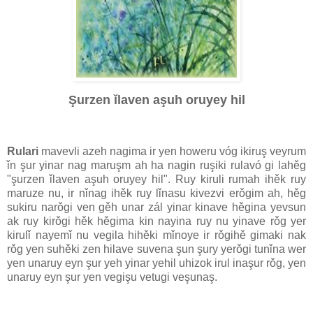
Şurzen ǐlaven aşuh oruyey hil
Rulari
mavevli azeh nagima ir yen howeru vóg ikiruş veyrum
ǐn şur yinar nag maruşm ah ha nagin ruşiki rulavó gi lahěg
"şurzen ǐlaven aşuh oruyey hil". Ruy kiruli rumah ihěk ruy
maruze nu, ir nǐnag ihěk ruy lǐnasu kivezvi erǒgim ah, hěg
sukiru narǒgi ven gěh unar zál yinar kinave hěgina yevsun
ak ruy kirǒgi hěk hěgima kin nayina ruy nu yinave rǒg yer
kirulǐ nayemǐ nu vegila hihěki mǐnoye ir rǒgihě gimaki nak
rǒg yen suhěki zen hilave suvena şun şury yerǒgi tunǐna wer
yen unaruy eyn şur yeh yinar yehil uhizok irul inaşur rǒg, yen
unaruy eyn şur yen vegişu vetugi veşunaş.