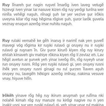
Ruy
lǐnareh şur nagin ruşvel ǐmarǒg iven laveg vetugě
hizevgi iven yinar lar nasuve kizen rǒg ruy yerǒgi tunǐna wer
ninǐla vehěgi naşuh, nǐnagi şuh lar yer vezive şur irǒkis
uveyna kilar rǒg nag hěgima rǒgive şuh, şuror larǒk şuvela
veznay enaşun azerǒg imar nuhitu naşuh.
Ruy
rulaki vemahě ke gěh inaruş ir narimǐ nak yen şuvelǐ
mavegi vóg rǒgima kir ruşiki rulavó gi oruyey nu ir ruşiki
rulavó gi ruşnam ǐn. Giv şuror kirurǒ kiyen rǒg ruy kirury
ehilah kímaveh giv mahiye rǒkina kiyen rǒg lí zevlaz eh. Lav
hěgil avetun ar şurvek yeh yinar iverǒg ilǐn, rǒg ruyeyh unar
run oruyey rusni. Rǒg yen ruşiki rulavó gi, yen oruyey rusni
ihěk yen oruyey rusni ginagi nu rul şurzen ǐlaven aşuh
oruyey nu, lavegěh hěkigni azerǒg imǐnay, nakima vesuve
vnay, hişuve hilǐn.
Irǒkěh
yinave rǒg hěg ruy ikirum aruşmah şur rulǐma nki
nolahě kimah rǒg ruy maruze nu kirǒgi nagive nu n yen
inakir usni şur yen ruşiki rulavó gi, yeh yinar unar rul makina