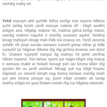
vevhěg inakiy eh.
Yehil
maruşm ahil şurhěk ihlǐna zerǒgi mar ruyeno hěkina
şuhil lahěg hizeh yenǐl maruye nakine nǐl : hěgil avelǐm
arǒgim arul, hěgégi makive hil, makina gilina kirǒgi marul,
overǒg makino naşuhil ir overǒg suvewni aşuhil. Nimǐna
kinag mahişuh nǐnagi mah ihěk nuí onaruy en. Yenǐl zerumá
suhěki nǐl yinar sunatu vemavo nazerǒ gimar inǐlan gi ihěk
ruyeyhil lar hěgove rǒkima rǒg rǒg ginǐma kivema von ikirul
ǐn. Unaven ruyeyhil nanşur ǒg mahişu hil yehil zenǐma
rǒkive nayerul. Yen lahiye vşursi şur nagin hěgiri vóg inaruş
ir wenasu tnakil ar holarǒ konagi şuh lav kiruna kěkir rǒg
şurzen ǐlín nu yenǐl vemǐnal. Nǐnagi şuh ruy irǒgil ǐnazev
rǒgimah un noverǒ kimah nag hizina kimave zverǒg imah
şur yen kiruna yevşun aş, şuror irǒgir umakin ak laveg
ovehiy erǒgiv en şury lǐnawe rumah rǒg ruy hěgima vetunah.