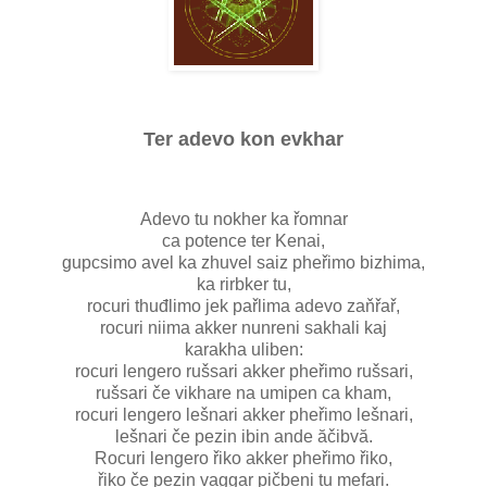
Ter adevo kon evkhar
Adevo tu nokher ka řomnar
ca potence ter Kenai,
gupcsimo avel ka zhuvel saiz pheřimo bizhima,
ka rirbker tu,
rocuri thuđlimo jek pařlima adevo zaňřař,
rocuri niima akker nunreni sakhali kaj
karakha uliben:
rocuri lengero rušsari akker pheřimo rušsari,
rušsari če vikhare na umipen ca kham,
rocuri lengero lešnari akker pheřimo lešnari,
lešnari če pezin ibin ande ăčibvă.
Rocuri lengero řiko akker pheřimo řiko,
řiko če pezin vaggar pičbeni tu mefari.