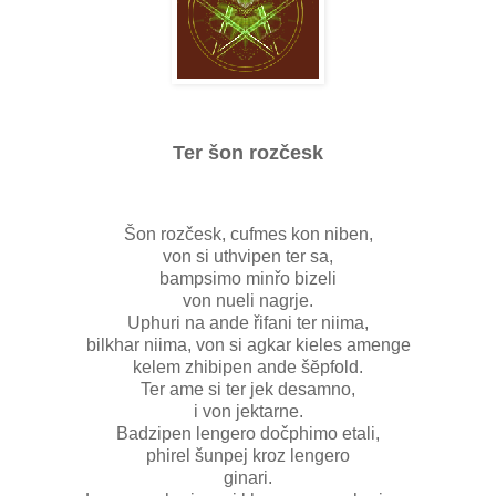
Ter šon rozčesk
Šon rozčesk, cufmes kon niben,
von si uthvipen ter sa,
bampsimo minřo bizeli
von nueli nagrje.
Uphuri na ande řifani ter niima,
bilkhar niima, von si agkar kieles amenge
kelem zhibipen ande šĕpfold.
Ter ame si ter jek desamno,
i von jektarne.
Badzipen lengero dočphimo etali,
phirel šunpej kroz lengero
ginari.