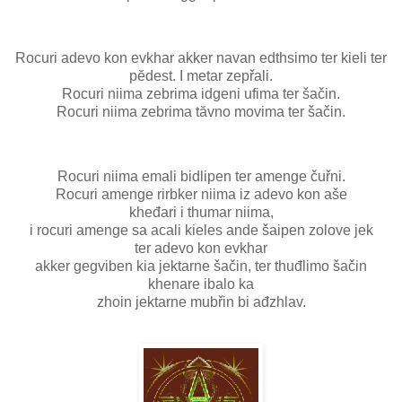
Rocuri adevo kon evkhar akker navan edthsimo ter kieli ter
pĕdest. I metar zepřali.
Rocuri niima zebrima idgeni ufima ter šačin.
Rocuri niima zebrima tăvno movima ter šačin.
Rocuri niima emali bidlipen ter amenge čuřni.
Rocuri amenge rirbker niima iz adevo kon aše
kheđari i thumar niima,
i rocuri amenge sa acali kieles ande šaipen zolove jek
ter adevo kon evkhar
akker gegviben kia jektarne šačin, ter thuđlimo šačin
khenare ibalo ka
zhoin jektarne mubřin bi ađzhlav.