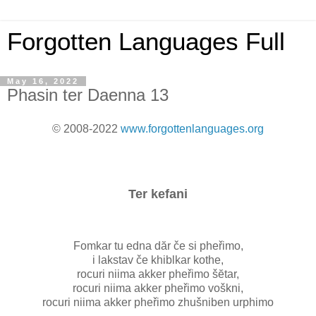
Forgotten Languages Full
May 16, 2022
Phasin ter Daenna 13
© 2008-2022
www.forgottenlanguages.org
Ter kefani
Fomkar tu edna dăr če si pheřimo,
i lakstav če khiblkar kothe,
rocuri niima akker pheřimo šĕtar,
rocuri niima akker pheřimo voškni,
rocuri niima akker pheřimo zhušniben urphimo