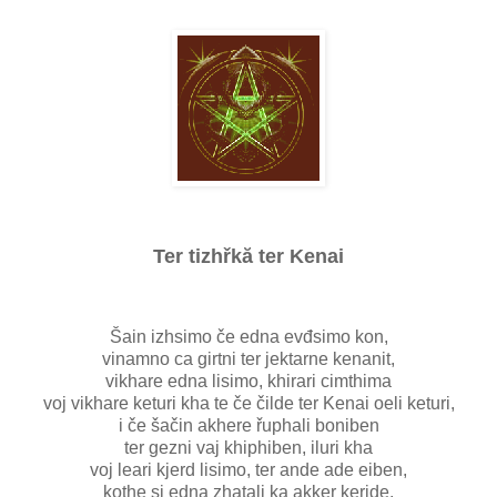
Ter tizhřkă ter Kenai
Šain izhsimo če edna evđsimo kon,
vinamno ca girtni ter jektarne kenanit,
vikhare edna lisimo, khirari cimthima
voj vikhare keturi kha te če čilde ter Kenai oeli keturi,
i če šačin akhere řuphali boniben
ter gezni vaj khiphiben, iluri kha
voj leari kjerd lisimo, ter ande ade eiben,
kothe si edna zhatali ka akker kerjde,