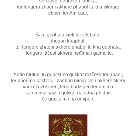
seřclove, dĕňřoven, đotfkă,
ter lengero zhaeni akhere phabol tu kha vikhare
efiben ter Amičael.
Šain gephala kieli ter jek balo,
phogari khaphali,
ter lengero zhaeni akhere phabol tu kha gephala,
i lengero lăčest akhere neđima i gaimo tu.
Ande mufuri, tu gupcsimo gukkar rozčesk ter anani,
ter pheřimo sakhali, i zanbari niima: von akhere tikeni
văni i kuzhsipen, lena badzipen ter umima
ca umima saiz, i gukkar na edna phiđari
če gupcsimo na umipen.