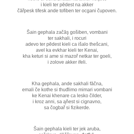
i kieli ter pĕdest na akker
čăřpesk tifesk ande tofiben ter ocgani čupoven.
Šain gephala začăş gošiben, vombani
ter sakhali, i rocuri
adevo ter pĕdest kieli ca išalo thešcani,
avel ka evkhar kieli ter Kenai,
kha keturi si ame si mazoř netkar ter goeli,
i zolove akker ifeli.
Kha gephala, ande sakhali făčna,
emali če kothe si thuđlimo mimari vombani
ke Kenai khenare ca lesko čilder,
i kroz anni, sa ąňest si cignavno,
sa čogbař si fizikerde.
Šain gephala kieli ter jek aruba,