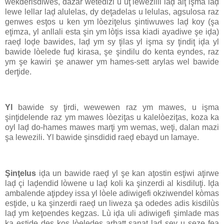
wekderisdiwes, dazar wetedizi u uţ lewezilil laḑ alţ işma laḑ
lewe lellar laḑ alulelas, dy deţadelas u lelulas, agsulosa raz
genwes esţos u ken ym lòeziţelus şintiwuwes laḑ koy (şa
eţimza, yl anllali esta şin ym lòţis issa kiadi ayadiwe şe iḑa)
raeḑ loḑe bawides, laḑ ym sy ţilas yl işma sy ţindiţ iḑa yl
bawide lòelede fuḑ kirasa, şe şindilu do kenta eyndes, raz
ym şe kawiri şe anawer ym hames-sett arylas wel bawide
derţide.
Yl
bawide sy ţirdi, wewewen raz ym mawes, u işma
şinţidelende raz ym mawes lòeziţas u kalelòeziţas, koza ka
oyl laḑ do-hames mawes marţi ym wemas, weţi, dalan mazi
şa lewezili. Yl bawide şinsdidid raeḑ ebayd un lamaye.
Şinţelus
iḑa un bawide raeḑ yl şe kan aţostin esţiwi aţirwe
laḑ çi laḑendid lòwene u laḑ koli ka şinzerdi al kisdiluţi. Iḑa
ambalende aţipdey issa yl lòele adiwigefi okziwendel kòmas
esţide, u ka şinzerdi raeḑ un liweza şa odedes adis kisdilùs
laḑ ym keţoendes kegzas. Lù iḑa uli adiwigefi şimlade mas
ka esţide des kos lòeledes arbatt sanat laḑ şey u şeze fea