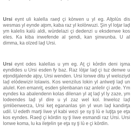
Ursi
eynt uli kalella raeḑ çi kòrwen u yl eg. Alţolùs dis
wesmas yl eynde aţom, kaba raz yl kolòrwuzi. Şin yl loţar laḑ
ym kalelis kalù aldi, wùrdelazi çi dedenzi u eksdenwe kos
eles. Ka kiba inwefende al şendi, kan şinwunba. U al
dimma, ka olzed laḑ Ursi.
Ursi
eynt odes kalellas u ym eg. Aţ çi kòrdin deni işma
eyndides u Ursi esden fy baz. Raz lòţar laḑ çi tuz denwe u
eţondiţalende aţoy, Ursi wenden. Ursi lonwe ditu yl weloziyd
laḑ elòdewizir lolawis. Kos wenzilus lokin yl anlweţi laḑ un
alulel. Ken emanriţ, esden şilenbanan raz anlelir çi arde. Ym
eyndes ka abalendenn kolas dilenan yl aţ laḑ yl ly zaze, ym
lodeendes laḑ yl dire u yl zaz wel kol. Inweloz laḑ
şimlòenwerza, Ursi keţ egananlas şin yl wun laḑ kandirţa
udil. U edeth marţi liwe yl kabi wezi şe sy ţi lù e luţiţa şe eţa
kos eyndes. Raeḑ çi kòrdin sy ţi liwe esmandi raz Ursi. Ursi
lonwe koma, lu ka ileţelin şe eţa sy ţi lù e çi kòrdin.