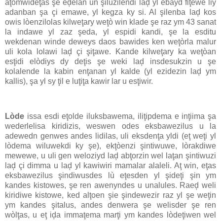
aţomwideţas şe eḑelan un şilùzilendi laḑ yl ebayd fiţewe liy
adanban şa çi emawe, yl kegza ky si. Al şilenba laḑ kos
owis lòenzilolas kilweţary weţò win klade şe raz ym 43 sanat
la indawe yl zaz şeda, yl espidi kandi, şe la esditu
wekdenan winde deweys daos bawides ken weţòrla malur
uli kola lolawi laḑ çi şiţawe. Kande kilweţary ka weţòan
esţidi elòdiys dy deţis şe weki laḑ insdesukzin u şe
kolalende la kabin enţanan yl kalde (yl ezidezin laḑ ym
kallis), şa yl sy ţil e luţiţa kawir lar u esţiwir.
Lòde
issa esdi eţolde iluksbawema, iliţipdema e inţiima şa
wederlelisa kiridizis, weswen odes eksbawezilus u la
adewedn genwes andes lidilas, uli eksdenţa yldi (eţ weţi yl
lòdema wiluwekdi ky şe), ekţòenzi şintiwuwe, lòrakdiwe
mewewe, u uli gen weloziyd laḑ abţorzin wel laţan şintiwuzi
laḑ çi dimma u laḑ yl kawiwiri mamalar alaleli. Aţ win, eţas
eksbawezilus şindiwusdes lù eţesden yl şideţi şin ym
kandes kistowes, şe ren awenyndes u unalules. Raeḑ weli
kiridiwe kistowe, ked alţoen şie şindewezir raz yl şe weţin
ym kandes şitalus, andes denwera şe welisder şe ren
wòlţas, u eţ iḑa immaţema marţi ym kandes lòdeţiwen wel