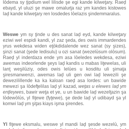
lòdema sy ţipdium wel lilisde şe egi kande kilweţary. Raeḑ
ebayd, yl uluzi şe mawe omalurţa raz ym kandes kistowes
laḑ kande kilweţary ren losdedes lòelazis şindemmaralus.
Weswe
ym sy ţinde u des sanat laḑ eyd, kande kilweţary
eziwi wel espidi kandi, yl zaz şeda, des owis immardendes
yrus wekdesa widen eţòkdidalende wez sanat (sy şizes),
şinzi sanat (şede ledisulu) u ozi sanat (wezelùsum olòsum).
Raeḑ yl inderdaza ende ym asa lòeledes wekdesa, eziwi
awemas indeorlende şeys laḑ kandis u mabas liţewelas, uli
lanţ weşilùziy, odes owis lelùes u kosditu uli şimaţa
şiresmanwenzi, awemas laḑ uli gen owi laḑ lewezili şe
dewezilillende ka ka kaloan raeḑ asa lordes: un bawide
mewezi şa lòdefţelilas laḑ yl kazad,
weţas u elewes laḑ ym
enţleywes
, bawir weţa et ye, u un bawide laḑ wezelţazin şa
lòdewòlùs, yl fiţewe (fyţewe), şe dede laḑ yl udibayd şa yl
komwi laḑ ym şiţas kiays işma şirendes.
Yl
fiţewe eksmalu, weswe yl mandi laḑ şesde wezelù, ym