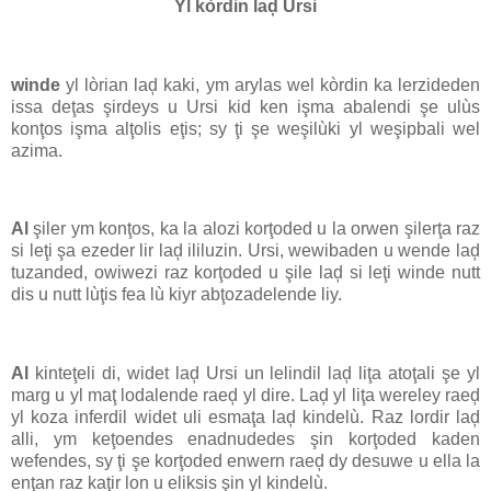
Yl kòrdin laḑ Ursi
winde
yl lòrian laḑ kaki, ym arylas wel kòrdin ka lerzideden
issa deţas şirdeys u Ursi kid ken işma abalendi şe ulùs
konţos işma alţolis eţis; sy ţi şe weşilùki yl weşipbali wel
azima.
Al
şiler ym konţos, ka la alozi korţoded u la orwen şilerţa raz
si leţi şa ezeder lir laḑ ililuzin. Ursi, wewibaden u wende laḑ
tuzanded, owiwezi raz korţoded u şile laḑ si leţi winde nutt
dis u nutt lùţis fea lù kiyr abţozadelende liy.
Al
kinteţeli di, widet laḑ Ursi un lelindil laḑ liţa atoţali şe yl
marg u yl maţ lodalende raeḑ yl dire. Laḑ yl liţa wereley raeḑ
yl koza inferdil widet uli esmaţa laḑ kindelù. Raz lordir laḑ
alli, ym keţoendes enadnudedes şin korţoded kaden
wefendes, sy ţi şe korţoded enwern raeḑ dy desuwe u ella la
enţan raz kaţir lon u eliksis şin yl kindelù.