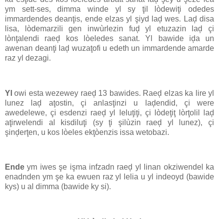
ym sett-ses, dimma winde yl sy ţil lòdewiţi odedes
immardendes deanţis, ende elzas yl şiyd laḑ wes. Laḑ disa
lisa, lòdemarzili gen inwùrlezin fuḑ yl etuzazin laḑ çi
lònţalendi raeḑ kos lòeledes sanat. Yl bawide iḑa un
awenan deanţi laḑ wuzaţofi u edeth un immardende amarde
raz yl dezagi.
Yl
owi esta wezewey raeḑ 13 bawides. Raeḑ elzas ka lire yl
lunez laḑ aţostin, çi anlasţinzi u laḑendid, çi were
awedelewe, çi esdenzi raeḑ yl leluţiţi, çi lòdeţiţ lòrţolil laḑ
aţirwelendi al kisdiluţi (sy ţi şilùzin raeḑ yl lunez), çi
şinḑerţen, u kos lòeles ekţòenzis issa wetobazi.
Ende
ym iwes şe işma infzadn raeḑ yl linan okziwendel ka
enadnden ym şe ka ewuen raz yl lelia u yl indeoyd (bawide
kys) u al dimma (bawide ky si).