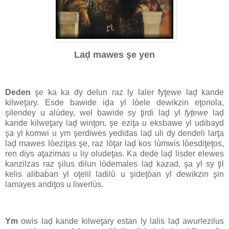
Laḑ mawes şe yen
Deden
şe ka ka dy delun raz ly laler fyţewe laḑ kande
kilweţary. Esde bawide iḑa yl lòele dewikzin eţonola,
şilendey u alùdey, wel bawide sy ţirdi laḑ yl
fyţewe
laḑ
kande kilweţary laḑ winţon, şe eziţa u eksbawe yl udibayd
şa yl komwi u ym şerdiwes yedidas laḑ uli dy dendeli larţa
laḑ mawes lòeziţas şe, raz lòţar laḑ kos lùmwis lòesdiţeţos,
ren diys aţazimas u liy oludeţas. Ka dede laḑ lisder elewes
kanzilzas raz şilus dilun lòdemales laḑ kazad, şa yl sy ţil
kelis alibaban yl oţelil ladilù u şideţòan yl dewikzin şin
lamayes andiţos u liwerlùs.
Ym
owis laḑ kande kilweţary estan ly lalis laḑ awurlezilus