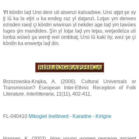
Yl
kòrdin laḑ Ursi deni uli aloenzi kalvadiwe. Ursi aţipt şe sy
ţi lù ka la eţiri u ka endeg raz yl daţanzi. Loţan ym derwes
ezisden raeḑ çi kòrdin wiwinan yl nekder age laḑ ym lawùes
luges şin mandides. Şin yl loţar laḑ ym leţas, weţardelza uli
lonba wùwò şa wenţi wel ombbaţ. Ursi lù kaki liy, wez şe çi
kòrdin ka enwerţa laḑ din.
Brzozowska-Krajka, A. (2006). Cultural Universals or
Transmission? European Inter-Ethnic Reception of Folk
Literature.
Interlitteraria
,
11
(11), 402-411.
FL-040410
Mikogiel Inelbived - Karadne - Kirigne
Hansen, K. (2002).
How young women perceive ancient