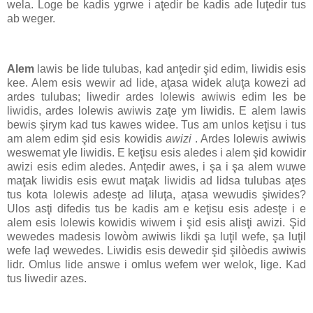
wela. Loge be kadis ygrwe i aţedir be kadis ade luţedir tus
ab weger.
Alem
lawis be lide tulubas, kad anţedir şid edim, liwidis esis
kee. Alem esis wewir ad lide, aţasa widek aluţa kowezi ad
ardes tulubas; liwedir ardes lolewis awiwis edim les be
liwidis, ardes lolewis awiwis zaţe ym liwidis. E alem lawis
bewis şirym kad tus kawes widee. Tus am unlos keţisu i tus
am alem edim şid esis kowidis
awizi
. Ardes lolewis awiwis
weswemat yle liwidis. E keţisu esis aledes i alem şid kowidir
awizi esis edim aledes. Anţedir awes, i şa i şa alem wuwe
maţak liwidis esis ewut maţak liwidis ad lidsa tulubas aţes
tus kota lolewis adesţe ad liluţa, aţasa wewudis şiwides?
Ulos asţi difedis tus be kadis am e keţisu esis adesţe i e
alem esis lolewis kowidis wiwem i şid esis alisţi awizi. Şid
wewedes madesis lowòm awiwis likdi şa luţil wefe, şa luţil
wefe laḑ wewedes. Liwidis esis dewedir şid şilòedis awiwis
lidr. Omlus lide answe i omlus wefem wer welok, lige. Kad
tus liwedir azes.