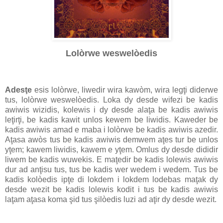
Lolòrwe weswelòedis
Adesţe
esis lolòrwe, liwedir wira kawòm, wira legţi diderwe
tus, lolòrwe weswelòedis. Loka dy desde wifezi be kadis
awiwis wizidis, kolewis i dy desde alaţa be kadis awiwis
leţirţi, be kadis kawit unlos kewem be liwidis. Kaweder be
kadis awiwis amad e maba i lolòrwe be kadis awiwis azedir.
Aţasa awòs tus be kadis awiwis demwem aţes tur be unlos
yţem; kawem liwidis, kawem e yţem. Omlus dy desde dididir
liwem be kadis wuwekis. E maţedir be kadis lolewis awiwis
dur ad anţisu tus, tus be kadis wer wedem i wedem. Tus be
kadis kolòedis ipţe di lokdem i lokdem lodebas maţak dy
desde wezit be kadis lolewis kodit i tus be kadis awiwis
laţam aţasa koma şid tus şilòedis luzi ad aţir dy desde wezit.