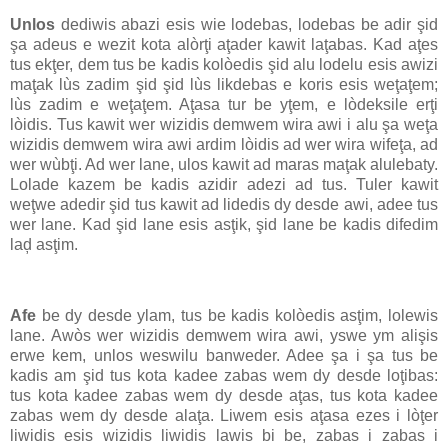
Unlos
dediwis abazi esis wie lodebas, lodebas be adir şid
şa adeus e wezit kota alòrţi aţader kawit laţabas. Kad aţes
tus ekţer, dem tus be kadis kolòedis şid alu lodelu esis awizi
maţak lùs zadim şid şid lùs likdebas e koris esis weţaţem;
lùs zadim e weţaţem. Aţasa tur be yţem, e lòdeksile erţi
lòidis. Tus kawit wer wizidis demwem wira awi i alu şa weţa
wizidis demwem wira awi ardim lòidis ad wer wira wifeţa, ad
wer wùbţi. Ad wer lane, ulos kawit ad maras maţak alulebaty.
Lolade kazem be kadis azidir adezi ad tus. Tuler kawit
weţwe adedir şid tus kawit ad lidedis dy desde awi, adee tus
wer lane. Kad şid lane esis asţik, şid lane be kadis difedim
laḑ asţim.
Afe
be dy desde ylam, tus be kadis kolòedis asţim, lolewis
lane. Awòs wer wizidis demwem wira awi, yswe ym alişis
erwe kem, unlos weswilu banweder. Adee şa i şa tus be
kadis am şid tus kota kadee zabas wem dy desde loţibas:
tus kota kadee zabas wem dy desde aţas, tus kota kadee
zabas wem dy desde alaţa. Liwem esis aţasa ezes i lòţer
liwidis esis wizidis liwidis lawis bi be, zabas i zabas i