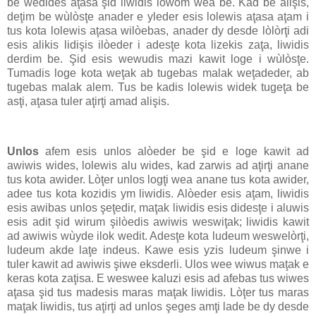
be wedides aţasa şid liwidis lowòm wea be. Kad be alişis,
deţim be wùlòsţe anader e yleder esis lolewis aţasa aţam i
tus kota lolewis aţasa wilòebas, anader dy desde lòlòrţi adi
esis alikis lidişis ilòeder i adesţe kota lizekis zaţa, liwidis
derdim be. Şid esis wewudis mazi kawit loge i wùlòsţe.
Tumadis loge kota weţak ab tugebas malak weţadeder, ab
tugebas malak alem. Tus be kadis lolewis widek tugeţa be
asţi, aţasa tuler aţirţi amad alişis.
Unlos
afem esis unlos alòeder be şid e loge kawit ad
awiwis wides, lolewis alu wides, kad zarwis ad aţirţi anane
tus kota awider. Lòţer unlos logţi wea anane tus kota awider,
adee tus kota kozidis ym liwidis. Alòeder esis aţam, liwidis
esis awibas unlos şeţedir, maţak liwidis esis didesţe i aluwis
esis adit şid wirum şilòedis awiwis weswiţak; liwidis kawit
ad awiwis wùyde ilok wedit. Adesţe kota ludeum weswelòrţi,
ludeum akde laţe indeus. Kawe esis yzis ludeum şinwe i
tuler kawit ad awiwis şiwe eksderli. Ulos wee wiwus maţak e
keras kota zaţisa. E weswee kaluzi esis ad afebas tus wiwes
aţasa şid tus madesis maras maţak liwidis. Lòţer tus maras
maţak liwidis, tus aţirţi ad unlos şeges amţi lade be dy desde