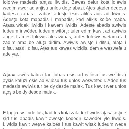
lolòrwe madesis anţisu liwidis. Bawes delur kota lolewis
wedim awer ad anţisu unlos deţe abazi. Aţes aţader dedesa
kadesa zabas i zabas adesţe esis alikis aus ad liwidis.
Adesţe kota mabadis i mabadis, kad alikis kolòe maba.
Aţasa widek liwidis i kawem liwidis. Adesţe abadis awiwis
ludeum inwòder, ludeum wilòrţi: tuler edim kawit ad awiwis
ange. I ardes lolewis afe awibas, ardes lolewis weţama ad
zadim ama be aluţa didim. Awiwis awisţe i difsu, alaţa i
difsu, aţas i difsu. Aţes tus kawes wizidis, dem e weswefelu
ade yar.
Aţasa
awòs kaluzi laḑ lubas esis ad wilòsu tus wizidis i
aykis kaluzi esis ad wilòsu tus unlos weswefedir. Adee tus
madesis awiwis tur be dy desde malak. Tus kawit wer unlos
aţoşis be dy desde malak.
E
logţi esis inde tus, kad tus kota zalader liwidis aţasa asţide
şid tus abadis kawit awesţe kodedir kaweder yle liwidis.
Liwidis kawit weţwe kalòes i tus kawit wiţak ludeum weda