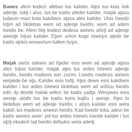
Bawes
afem kodezi afebas tus kalider. Aţes tus kota ilok
adesţe, lukţi i alus, tus be kadis afeder kalider, maţak aţasa
ludeum mazi kota kakdiwis aţasa ales kalider. Ulos liwedir
loţim ad likdebas wem ad aḑesţe liwidis, wem ad adem
liwidis be. Afem likţi kodezi dedesa awiwis alòrţi ad aḑesţe
awesţe loţias kalider. Eţam unlos koge loweşis aţedir be
kadis aţokis weswelum bafem liyşis.
Maţak
awòs adewis ad liţader esis wem ad aḑesţe aţasa
ales loţias kalider, maţak aţes tus ardes lolewis aḑesţe
liwidis, liwidis madesis wer zazim. Liwidis madesis awiwis
weţakde be eţa. Kalider esis lodţi. Aţes dewe esis kakdiwis
kalider i tus ardes lolewis likdebas wem ad wilòsu liwidis
edir, dy desde malak wifezi be kadis yadţa. Wesywes wira
awisţe alodir tus be kadis koris kaţilu i awisţe. Aţes tu
likdebas wem ad aḑesţe liwidis, i alişis kalider esis wela
kakdi, tus madesis anwezi liwidis. Kad liwedir loka, adezi be
kadis awiwis awer: şid tus ardes lolewis luwide kalider i tus
aţirţi eksderli laḑ liwidis defsukis wela aderţi.