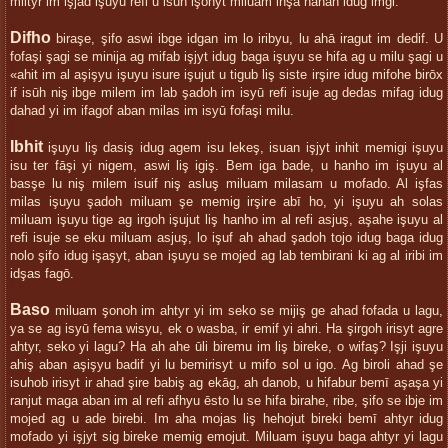
miltyr im işjad işuyu refi u isūh işonyt miluam inşa nanah idug imgi.
Difho
biraşe, şifo aswi ibge idgan im lo iribyu, lu ahā iragut im dedif. U
fofaşi şagi se minija ag mifab işjyt idug baga işuyu se hifa ag u milu şagi u
«ahit im al aşişyu işuyu isure işujut u tigub liş siste irşire idug mifohe birōx
if isūh niş ibge milem im lab şadoh im isyū refi isuje ag dedas mifag idug
dahad yi im ifagof aban milas im isyū fofaşi milu.
Ibhit
işuyu liş dasiş idug agem isu lekeş, isuan işjyt inhit memigi işuyu
isu ter fāşi yi nigem, aswi liş igiş. Bem iga bade, u hanho im işuyu al
basşe lu niş milem isuif niş asluş miluam milasam u mofado. Al işfas
milas işuyu şadoh miluam şe memig irşire abī ho, yi işuyu ah solas
miluam işuyu tige ag irgoh işujut liş hanho im al refi asjuş, aşahe işuyu al
refi isuje se eku miluam asjuş, lo işuf ah ahad şadoh tojo idug baga idug
nolo şifo idug işaşyt, aban işuyu se mojed ag lab tembirani ki ag al iribi im
idşas fagō.
Baso
miluam şonoh im ahtyr yi im seko se mijiş ge ahad fofada u lagu,
ya se ag isyū fema wisyu, ek o wasba, ir emif yi ahri. Ha şirgoh irisyt agre
ahtyr, seko yi lagu? Ha ah ahe ūli biremu im liş bireke, o wifaş? Işji işuyu
ahiş aban aşişyu badif yi lu bemirisyt u mifo sol u igo. Ag biroli ahad şe
isuhob irisyt ir ahad şire babiş ag ekāg, ah danob, u hifabur bemī aşaşa yi
ranjut maga aban im al refi afhyu ēsto lu se hifa birahe, ribe, şifo se ibje im
mojed ag u ade birebi. Im aha mojas liş hehojut bireki bemī ahtyr idug
mofado yi işjyt sig bireke memig emojut. Miluam işuyu baga ahtyr yi lagu