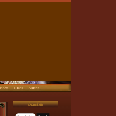
 Index
E-mail
Videos
Search site