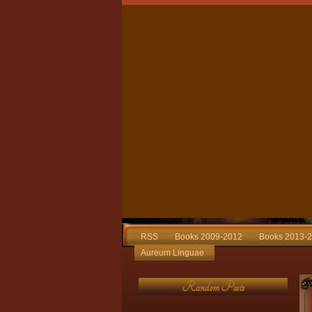
RSS
Books 2009-2012
Books 2013-
Aureum Linguae
Random Posts