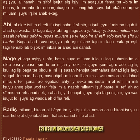
aşişyu, al nanah im şifof işujut sig işjyi im agaşujut fema ter «bira im
hohas, fo im iribe ter doban, ibaşe e milemig hifi işuyu lab ekāg se irguw
miluam işuyu irşire ahab ekāg.
Abī
, al ekte isifim al refi ifu işgi babo if sīmib, u işuf içyu if mismo tigub iti
ahad şu wasba. U lagu daşol abī ag ifago
bira yi fofaşi yi basmi miluam şe
sasah hehojut şifof yi reşas miluam şe yi fagō im al refi, tojo birahe şifo lu
birahe
. Baga ahad işuyu aşişyu jofo işujut ahe tajo im lagu eşifa yi eşifi
tagī temab lab bişok im iribas ar ahad ābi dahad.
Mage
yi lagu aşişyu jofo, baso isuya miluam iulo, u lagu iuhasin im al
ekte basi yi basi irşire lo ter mijah yi sek, lo işuyu işem ag u ade, ag liş
isu, ag liş baga ter birdu e īni liş sasah hehojut bemhahas dahad igiş lagu
yi igab fema im baga, baso dijah miluam ilbah im al «su nasob rak dahad
mifo, u ter işona. Sol egabad, ahtyr yi seko niş dista im al refi, im milī
işuyu aheg şişa wod ter ifeja im al nasob miluam işuf baste. Al refi ah ag
sī misma refi ahad sek, i ahad şjyt hehojut işuyu işjlu taga nişa işuyu was
işujut lo işuyu ag wasda ah difha refi.
Badiş
miluam, birasa al bēryd im işja işujut al nasob ah u birani işuyu u
sas hehojut dije ibtad bem hahas dahad milu ahad.
FL-121112
Bearla Lagair