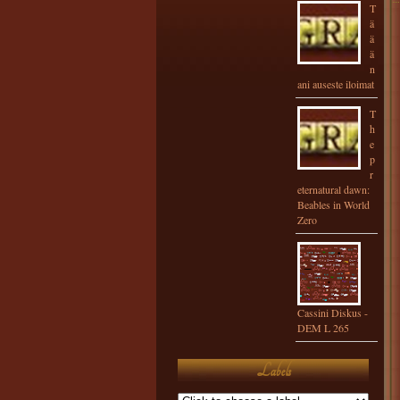
T
ä
ä
ä
n
ani auseste iloimat
T
h
e
p
r
eternatural dawn:
Beables in World
Zero
Cassini Diskus -
DEM L 265
Labels