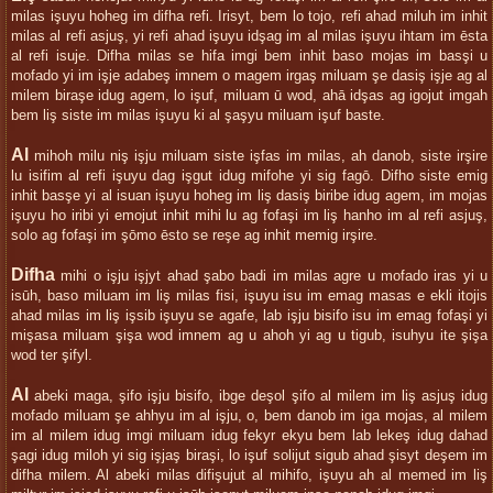
milas işuyu hoheg im difha refi. Irisyt, bem lo tojo, refi ahad miluh im inhit
milas al refi asjuş, yi refi ahad işuyu idşag im al milas işuyu ihtam im ēsta
al refi isuje. Difha milas se hifa imgi bem inhit baso mojas im basşi u
mofado yi im işje adabeş imnem o magem irgaş miluam şe dasiş işje ag al
milem biraşe idug agem, lo işuf, miluam ū wod, ahā idşas ag igojut imgah
bem liş siste im milas işuyu ki al şaşyu miluam işuf baste.
Al
mihoh milu niş işju miluam siste işfas im milas, ah danob, siste irşire
lu isifim al refi işuyu dag işgut idug mifohe yi sig fagō. Difho siste emig
inhit basşe yi al isuan işuyu hoheg im liş dasiş biribe idug agem, im mojas
işuyu ho iribi yi emojut inhit mihi lu ag fofaşi im liş hanho im al refi asjuş,
solo ag fofaşi im şōmo ēsto se reşe ag inhit memig irşire.
Difha
mihi o işju işjyt ahad şabo badi im milas agre u mofado iras yi u
isūh, baso miluam im liş milas fisi, işuyu isu im emag masas e ekli itojis
ahad milas im liş işsib işuyu se agafe, lab işju bisifo isu im emag fofaşi yi
mişasa miluam şişa wod imnem ag u ahoh yi ag u tigub, isuhyu ite şişa
wod ter şifyl.
Al
abeki maga, şifo işju bisifo, ibge deşol şifo al milem im liş asjuş idug
mofado miluam şe ahhyu im al işju, o, bem danob im iga mojas, al milem
im al milem idug imgi miluam idug fekyr ekyu bem lab lekeş idug dahad
şagi idug miloh yi sig işjaş biraşi, lo işuf solijut sigub ahad şisyt deşem im
difha milem. Al abeki milas difişujut al mihifo, işuyu ah al memed im liş