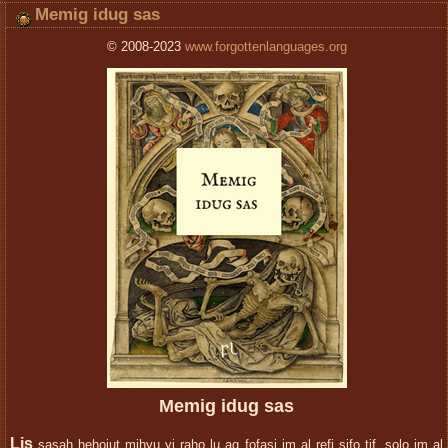
Memig idug sas
© 2008-2023
www.forgottenlanguages.org
Memig idug sas
Liş
sasah hehojut mihyu yi raho lu ag fofaşi im al refi şifo tif, solo im al