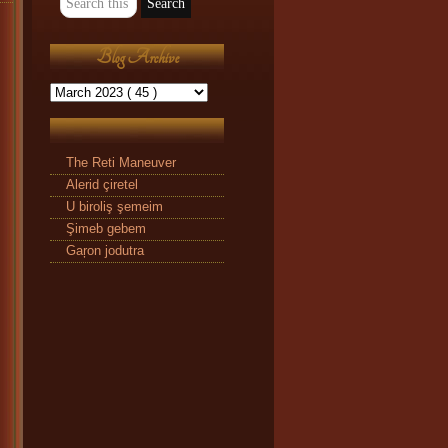
Blog Archive
The Reti Maneuver
Alerid çiretel
U biroliş şemeim
Şimeb gebem
Gaŗon jodutra