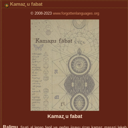
Kamaz̧ u fabat
© 2008-2023
www.forgottenlanguages.org
Kamaz̧ u fabat
Ralimu
, fisati al lenan fegil ve gedas jisayu riz̧aş kamaz̧ maşaz̧i lekeb