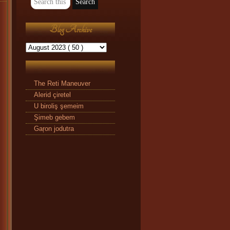
Blog Archive
The Reti Maneuver
Alerid çiretel
U biroliş şemeim
Şimeb gebem
Gaŗon jodutra