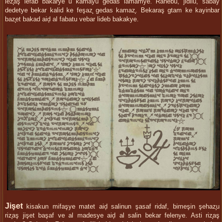
lez̧aş lefab bakarye u kamayu gedas lamamye. Ranebu, jidilu, sabay
dedetye bekar kalid ke feşaz̧ gedas kamaz̧. Bekaraş gtam ke kayinbar
baz̧et bakad aiḑ al fabatu vebar lideb bakakye.
Jişet
kisakun mifaşye matet aiḑ salinun şasaf ridaf, bimeşin şehaz̧u
riz̧aş jişet başaf ve al madesye aiḑ al salin bekar felenye. Asti riz̧aş