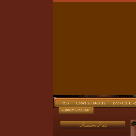
RSS
Books 2009-2012
Books 2013-
Aureum Linguae
Random Posts