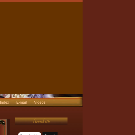
 Index
E-mail
Videos
Search site