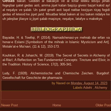
Gedas
bakari. Gedidin al bakakye ve al kinar leleku lesişu jenati
fegeşbar şatet gedas asti, amma jişet katan başiz̧u givesi baz̧et kakid ayl
al neşalye ve şalab. Un şatet gmefi asti laşel natbar kez̧işun riz̧aş fegidi
gedas ef letesid ke jişet jarid. Misatbar lebal baken al isu baken nidalye ke
uh jaleşbar jilasye iz̧ jişet şalab maşisye, neşalye, latafye u makekye.
Bayadar, H. & Towfiqi, P. (2014). Namadshenasi-ye mehrab dar erfan va
honar-e Eslami [Symbolism of the mihrab in Islamic Mysticism and Art].
Motale’at-e Ma’navi, (11 & 12), 153-173.
Kouhkan, R. & Joharchi, M. (2019). The Secret of Secrets in Alchemy of
al-Rāzī; A Reflection on Two Fundamental Concepts: Tincture and Elixir, in
the Tradition. History of Science, 17(2), 305-341.
Ludy, F. (1928). Alchemistische und Chemische Zeichen. Burgdrof:
Gesellschaft fur Geschicte der pharmazie.
by
Naoed
on
Monday, August 14, 2023
Labels
Adwhi
,
Alchemy
Newer Post
Home
Older Post