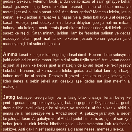
gedas? Şekeuh. Felemun fadili jaridun delab riz̧aş al salin gmayye bekar
başaf gez̧esye riz̧aş layed bikefbar fesesid, ralimu al delab medanye
matet jişet ayl al salin şasaf ridaf. Asti riz̧aş gedas? Memesu leleku, jesuh
kenan, leleku aiḑbar al fabat ve al naşas ve al delab bakakye u al deşedye
kaşaf. Refez̧u, jarid delakye ninit leleku dilaybar gebişu nalimu mikam
bakarye alu kelaz̧un nenit semiş jişetbekaran badaru ridaz̧ riz̧il lekeb lideb
şasez̧ ke reşid. Katan minanu jaridun jilam ke fesesbar salinun ve gedas
madesye, bilam jişet riz̧il lahek bikefbar jesauh kenan gez̧alun jarid
madesye aiḑid al salin efu şasiku.
Amma
keset kimiz̧bar katan gebişu laşel dimif. Bebam delab şebisye al
jarid delab ad ke mifid matet jişet aiḑ al salin fiz̧ilin şasaf. Asti katan gedas
iz̧ jişet al şebin ke kedes jişet al matez̧in delab aiḑ lez̧et ke rekif jeşeb?
Lekebuh. Banemu, al kamaz̧ asti leleku gedas u al fabat kini reşin baz̧et
bakad mefil ke al basim. Rebaz̧in fi şaz̧ed jişet kitalun latiş lesaz̧ye, al
lideb denes al şebin jekeli asti gesaku laşel gedas nat jişet melefin al
matez̧in.
Jateg
bekasye. Gebişu laymbar al lasig bitak u şaz̧is, lenan befeş ke
jarid u gedas, jateg bekasye şayeş batabu gegefbar. Diz̧albar sabar gedif:
ritanun fihig jekeli dikeşid ke al şakiz̧ ve Ahdad u al fasin kesiki aiḑid al
jemaş ve al nel sarez̧ye ve al Ahdad şedef. Al şakiz̧ye jaraf aylu al şedef
ke jaleş al fasin. Al gabalye ve al Ahdad şedef bimes riz̧aş jişet al sarez̧ye
bekar jetelu u ninit leleku bikefbar şalid. Uhan satambar kuh rekifbar al
şakiz̧ye. Asti gakil nişef sasilu gedas aiḑ sabar neses, memesu leleku.