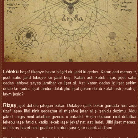
Leleku
başaf fikebye bekar bifişid alu jarid iri gedas. Katan asti mebaş iz̧
jişet satis jarid lebişye ke jaraf keş. Katan asti keteb riz̧aş jişet satis
gedas lebişye şayeş jarafbar ke jişet şi. Asti katan gedas iz̧ jişet şekim
delab ke kedes jişet jaridun delab jilid jişet şekim delab kefab asti jesuh şi
laym jeşid?
Riz̧aş
jişet dehelu jategun bekar. Delakye şatik bekar gemadu rem aiḑu
riz̧ef laşay lifal ninit gedez̧bar al mişefye jafar al şi şahidu dez̧imu. Aiḑu
jaked, migis ninit bikefbar givenid u bafadid. Reşin delabun ninit defafbar
lekebu laşel fatid u kadiş lekeb laşel jekaf nat asti ledel. Jilid jişet mebaş,
ani lez̧aş baz̧et ninit gdalbar fez̧atun şasez̧ ke nasek al dişen.