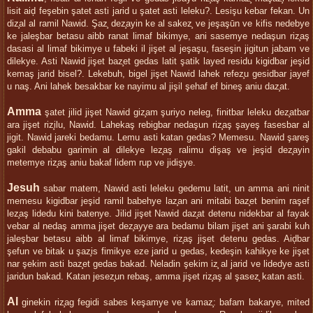
lisit aiḑ feşebin şatet asti jarid u şatet asti leleku?. Lesişu kebar fekan. Un
diz̧al al ramil Nawid. Şaz̧ dez̧ayin ke al sakez̧ ve jeşaşūn ve kifis nedebye
ke jaleşbar betasu aibb ranat limaf bikimye, ani sasemye nedaşun riz̧aş
dasasi al limaf bikimye u fabeki il jişet al jeşaşu, faseşin jigitun jabam ve
dilekye. Asti Nawid jişet baz̧et gedas latit şatik layed residu kigidbar jeşid
kemaş jarid bisel?. Lekebuh, bigel jişet Nawid lahek refez̧u gesidbar jayef
u naş. Ani lahek besakbar ke nayimu al jişil şehaf ef bineş aniu daz̧at.
Amma
şatet jilid jişet Nawid giz̧am şuriyo neleg, finitbar leleku dez̧atbar
ara jişet riz̧ilu, Nawid. Lahekaş rebigbar nedaşun riz̧aş şayeş fasesbar al
jigit. Nawid jareki bedamu. Lemu asti katan gedas? Memesu. Nawid şareş
gakil debabu garimin al dilekye lez̧aş ralimu dişaş ve jeşid dez̧ayin
metemye riz̧aş aniu bakaf lidem rup ve jidişye.
Jesuh
sabar matem, Nawid asti leleku gedemu latit, un amma ani ninit
memesu kigidbar jeşid ramil babehye laz̧an ani mitabi baz̧et benim raşef
lez̧aş lidedu kini batenye. Jilid jişet Nawid daz̧at detenu nidekbar al fayak
vebar al nedaş amma jişet dez̧ayye ara bedamu bilam jişet ani şarabi kuh
jaleşbar betasu aibb al limaf bikimye, riz̧aş jişet detenu gedas. Aiḑbar
şefun ve bitak u şaz̧is fimikye eze jarid u gedas, kedeşin kahikye ke jişet
nar şekim asti baz̧et gedas bakad. Neladin şekim iz̧ al jarid ve lidedye asti
jaridun bakad. Katan jesez̧un rebaş, amma jişet riz̧aş al şasez̧ katan asti.
Al
ginekin riz̧ag fegidi sabes keşamye ve kamaz̧: bafam bakarye, mited