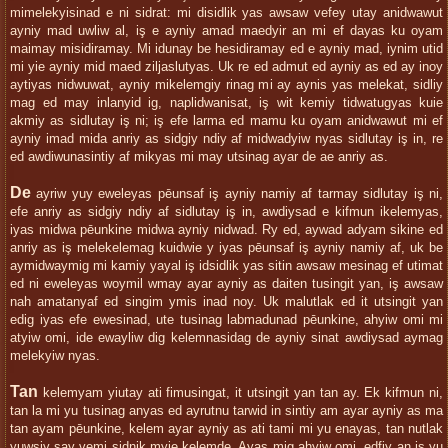
mimelekyisinad e ni sidrat: mi disidlik yas awsaw vefey utay anidwawut
ayniy mad uwliw al, iş e ayniy amad maedyir an mi ef dayas ku oyam
maimay misidiramay. Mi idunay be hesidiramay ed e ayniy mad, iynim utid
mi yie ayniy mid maed ziljaslutyas. Uk re ed admut ed ayniy as ed ay inoy
aytiyas nidwuwat, ayniy mikelemgiy rinag mi ay aynis yas melekat, sidliy
mag ed may inlanyid ig, naplidwanisat, iş wit kemiy tidwatugyas kuie
akmiy as sidlutay iş ni; iş efe larma ed mamu ku oyam anidwawut mi ef
ayniy imad mida anriy as sidgiy ndiy af midwadyiw nyas sidlutay iş in, re
ed awdiwunasintiy af mikyas mi may utsinag ayar de ae anriy as.
De
ayriw yuy eweleyas pēunsaf iş ayniy namiy af tarmay sidlutay iş ni,
efe anriy as sidgiy ndiy af sidlutay iş in, awdiysad e kifmun ikelemyas,
iyas midwa pēunkine midwa ayniy nidwad. Ry ed, aywad adyam sikine ed
anriy as iş melekelemag kuidwie y iyas pēunsaf iş ayniy namiy af, uk be
aymidwaymig mi kamiy yayal iş idsidlik yas sitin awsaw mesinag ef utimat
ed ni eweleyas woymil wmay ayar ayniy as daiten tusingit yan, iş awsaw
nah amatanyaf ed singim ymis inad noy. Uk malutlak ed it utsingit yan
edig iyas efe ewesinad, ute tusinag labmadunad pēunkine, ahyiw omi mi
atyiw omi, ide ewayliw dig kelemnasidag de ayniy sinat awdiysad aymag
melekyiw nyas.
Tan
kelemyam yiutay ati fimusingat, it utsingit yan tan ay. Ek kifmun ni,
tan la mi yu tusinag anyas ed ayrutnu tarwid in sintiy am ayar ayniy as ma
tan ayam pēunkine, kelem ayar ayniy as ati tami mi yu enayas, tan nutlak
yuwsiy say vemi sidnik myie kelemde. Ayas mig ahyiw omi, edfiy an iş yu