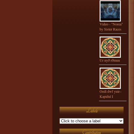
Video - "Norea"
by Sister Races
Ur nyð rðmun
Oedi dwf yuir–
Kapidul I
Labels
Contributors