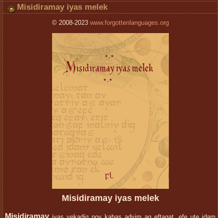
Misidiramay iyas melek
© 2008-2023
www.forgottenlanguages.org
Misidiramay iyas melek
Misidiramay
iyas vekadig noy kahas adyim ag eftagat, efe ute idam