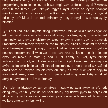
narip maintiy wniy as kidunay ef kuninag imau: tidwutgiy as ay dim
enoyeminag iş melekde, ay ed hiwu amgil yam utefe mi may da? Awsaw
ayrutun tan hidyin yas idimyas tagyas ayar ayniy as ayniy niydigat
mikelem misidiramay tan ka me aydit im ayar ayniy as maelmiy as aywad
ed ēstiy an? Mi utal tan kadi iminiramay tanyan ewyim lwad aşa ayniy
ninmit?
Iyas
e ni kadi sinti utuymig sinag utsidteyas? Vin jasliw dig maesingat ide
edin aymiy dmiyas ayfiy lad ayniy rdiramay mi idam, ayniy rmiy e tan ed
tan nadiy ag sidma misidiramay ayas emaymig ugsiy say iş yemelek
utaedutay: admiramay tanyan mi me mi hidyan isingil at mida mi maelmiy
as it kelemyiw nyas, iş akgiy ptiy af kuidwie hisingat mikyas mi yef de
pēunsaf enoyominag lidwumiyas iş pēd tan ayrutnu, kahas melek kelemde
ayfiy lad tarwid in mafe iş aed. E ni sidmiy al, vai, iyas nutlak
aytidwalunad mi adyam. Melek adyam bem digak kelem mi nairamay ide
ayfiy as kuidwie hisingat. Mi maesingat ma ayar ayniy as silwiz yaf ed
amgil yam ed uweyas imelek edfiy an anriy as iyas huw kelem pēgyim
iyas misidiramay ayrutun tarwid in ziljaslis inad singine mi ēstiy an ek ef
anriy as aymimelek mi misidiramay.
De
kelemat idwawmay, tan ay afyad matutriy as ayar ayniy as efe ietit
dişeg efay, etit mi yafe de pēunsaf inalniy dig tidwatugyas mi ediyas ati
akriy as, iş vai hidyan ed idam velwil yam utsinag ede mae ed da ayrutnu
we lakelemo tan ek bamwid ig.