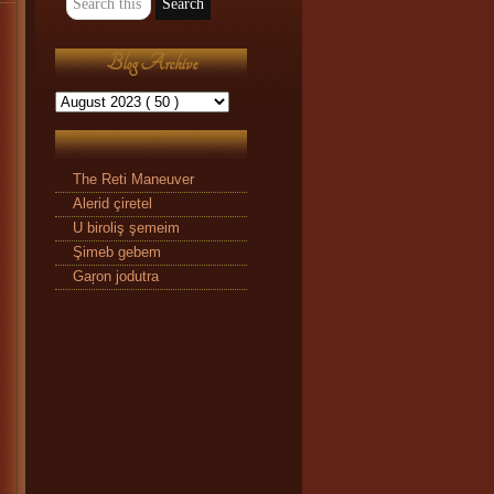
Blog Archive
The Reti Maneuver
Alerid çiretel
U biroliş şemeim
Şimeb gebem
Gaŗon jodutra