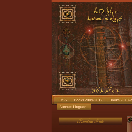
RSS
Books 2009-2012
Books 2013-
Aureum Linguae
Random Posts