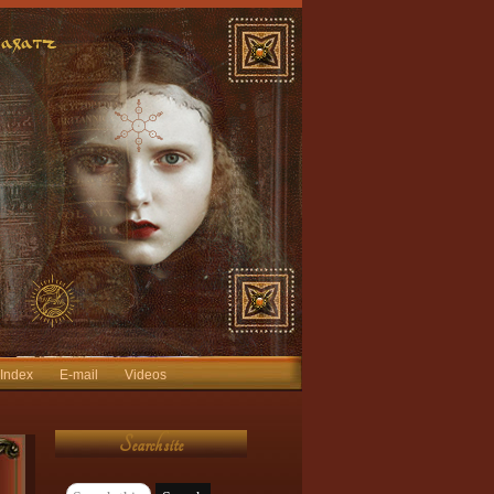
 Index
E-mail
Videos
Search site