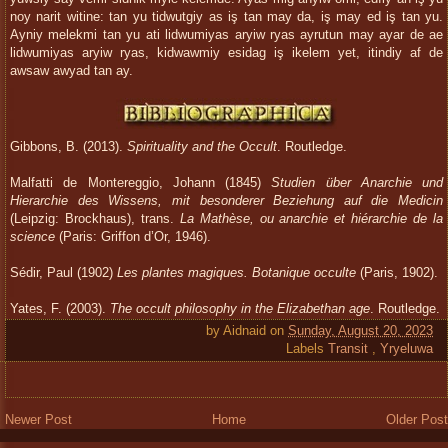
noy narit witine: tan yu tidwutgiy as iş tan may da, iş may ed iş tan yu.
Ayniy melekmi tan yu ati lidwumiyas aryiw ryas ayrutun may ayar de ae
lidwumiyas aryiw ryas, kidwawmiy esidag iş ikelem yet, itindiy af de
awsaw awyad tan ay.
Gibbons, B. (2013).
Spirituality and the Occult
. Routledge.
Malfatti de Montereggio, Johann (1845)
Studien über Anarchie und
Hierarchie des Wissens, mit
besonderer Beziehung auf die Medicin
(Leipzig: Brockhaus), trans.
La Mathèse, ou anarchie et hiérarchie de la
science
(Paris: Griffon d’Or, 1946).
Sédir, Paul (1902)
Les plantes magiques. Botanique occulte
(Paris, 1902).
Yates, F. (2003).
The occult philosophy in the Elizabethan age
. Routledge.
by
Aidnaid
on
Sunday, August 20, 2023
Labels
Transit
,
Yryeluwa
Newer Post
Home
Older Post