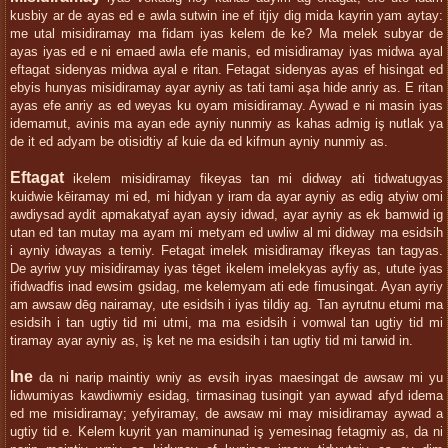
kusbiy ar de ayas ed e awla sutwin ine ef itjiy dig mida kayrin yam aytay:
me utal misidiramay ma fidam iyas kelem de ke? Ma melek subyar de
ayas iyas ed e ni emaed awla efe manis, ed misidiramay iyas midwa ayal
eftagat sidenyas midwa ayal e ritan. Fetagat sidenyas ayas ef hisingat ed
ebyis hunyas misidiramay ayar ayniy as tati tami aşa hide anriy as. E ritan
ayas efe anriy as ed weyas ku oyam misidiramay. Aywad e ni masin iyas
idemamut, avinis ma ayan ede ayniy nunmiy as kahas admig iş nutlak ya
de it ed adyam be otisidtiy af kuie da ed kifmun ayniy nunmiy as.
Eftagat
ikelem misidiramay fikeyas tan mi didway ati tidwatugyas
kuidwie kēiramay mi ed, mi hidyan y iram da ayar ayniy as edig atyiw omi
awdiysad aydit apmakatyaf ayan aysiy idwad, ayar ayniy as ek bamwid ig
utan ed tan mutay ma ayam mi metyam ed uwliw al mi didway ma esidsih
i ayniy idwayas a temiy. Fetagat imelek misidiramay ifkeyas tan tagyas.
De ayriw yuy misidiramay iyas tēget ikelem imelekyas ayfiy as, utute iyas
ifidwadfis inad ewsim gsidag, me kelemyam ati ede fimusingat. Ayan ayriy
am awsaw dēg nairamay, ute esidsih i iyas tildiy ag. Tan ayrutnu etumi ma
esidsih i tan ugtiy tid mi utmi, ma ma esidsih i vomwal tan ugtiy tid mi
tiramay ayar ayniy as, iş ket ne ma esidsih i tan ugtiy tid mi tarwid in.
Ine
da ni narip maintiy wniy as evsih iryas maesingat de awsaw mi yu
lidwumiyas kawdiwmiy esidag, tirmasinag tusingit yan aywad afyd idema
ed me misidiramay; yefyiramay, de awsaw mi may misidiramay aywad a
ugtiy tid e. Kelem kuyrit yan maminunad iş yemesinag fetagmiy as, da ni