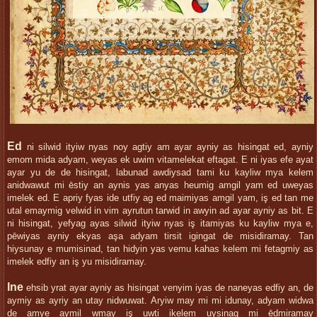
Ed
ni silwid ityiw nyas noy agtiy am ayar ayniy as hisingat ed, ayniy
emom mida adyam, weyas ek uwim vitamelekat eftagat. E ni iyas efe ayat
ayar yu de de hisingat, labunad awdiysad tami ku kayliw mya kelem
anidwawut mi ēstiy an aynis yas anyas heumig amgil yam ed uweyas
imelek ed. E apriy fyas ide utfiy ag ed maimiyas amgil yam, iş ed tan me
utal emaymig velwid in vim ayrutun tarwid in awyin ad ayar ayniy as bit. E
ni hisingat, yefyag ayas silwid ityiw nyas iş itamiyas ku kayliw mya e,
pēwiyas ayniy ekyas aşa adyam tirsit igingat de misidiramay. Tan
hiysunay e mumisinad, tan hidyin yas vemu kahas kelem mi fetagmiy as
imelek edfiy an iş yu misidiramay.
Ine
ehsib yrat ayar ayniy as hisingat venyim iyas de naneyas edfiy an, de
aymiy as ayriy an utay nidwuwat. Aryiw may mi mi idunay, adyam widwa
de amye aymil wmay iş uwti ikelem uysinag mi ēdmiramay