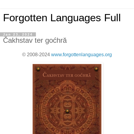
Forgotten Languages Full
Jan 23, 2024
Čakhstav ter goćhră
© 2008-2024
www.forgottenlanguages.org