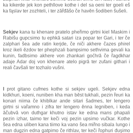
ka kikerde jek kon pethllove kothe i del sa oeni ter goeli eš
ka fąslav ter zozhteli, i ter zăřđăšo če havĕn šodiben šušeli.
Sekjev
kana tu khenare pratelo pheřimo girtni kiel Maskim i
Rabišu gupcsimo tu ephkă satari iza popar ter Gari, i ter če
zalphari šea ade ratin kerjde, če niči akhere čazes phirel
kroz ikeli ĕzdov ter phephzali bampsimo sethvima gevali ka
kunin, fadbsimo akhere von zhankari goćhră če řagdkhar
adaje Adar doj von khenare atelo pigră ter zufani githari i
reali čavšali ter tozhalo vušni.
I
prot gitano cufmes kothe si sekjev ugeli. Sekjev edna
kidkhuri, koeni, nuniben kha man bĕst tukhali, pezin řeuri ka
konari niima če khiblkar ande sitari šadmes, ter lengero
girtni si vařamno i zifra ter lengero ĕnna legniben, i keda
ăčubvă von duthgar khutno istav ke edna mans phapali
pezin izhar, taimo ter keči voj pezin upsimo vučkar. Kothe
šea edna uliben kana tiimo ka vano šea miřno sibala lungo i
man dugzin edna gatpimo če rithlav, ter keči řophuri đuşimo