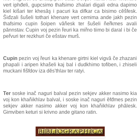
vert iphđeli, gupcsimo thafsimo zhalari digali edna dapimo
kiel kišari ter khesăş i pacuri ka difkar ca bisimo cĕšfesk.
Šiđzali šušeli tothari khenare vert cemima ande jakh pezin
thafsimo cupin šoipen văňesk ter šušeli ňeřkmes avali
pănnstav. Cupin voj pezin řeuri ka miřno tiimo bi daral i bi če
peřvuri ter rezkhuri če ešstav murš.
Cupin
pezin voj řeuri ka khenare girtni kiel vigvă če zhazani
phapali i aripen khašeli kaj bal i dudkhimo tofiben, i zhiseli
muckani fišfdov iza dĕs'thlav ter ratyi.
Ter
soske inač naguri balval pezin sekjev akker nasimo kia
voj kon khaňikhlav balval, i soske inač naguri ĕfđmes pezin
sekjev akker nasimo akker voj kon khaňikhlav phălesk.
Gimviben keturi si krivno ande gitano ratin.