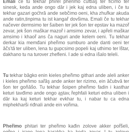
Emali
če tu tekhar phirel pheřimo čufbăş ter fičimo ter
sinesk, keda ande ongo dăr i jek kaj edna uliben, i če tu
tekhar gazari goćhră ande sebčimo oeni, kha zhuřkar akuda
ande ratin,tinpima tu ist kangař dovšima. Emali če tu tekhar
načever dermsimo ter šaiben ter jek šon ter epstav ka mazoř
zevar, jek šon maškar mazoř i amsimo zevar, i apřeli maškar
amsimo i khaoř ans ča naguri ande kelem oeni. Tu tekhar
derkar kia memđani pheřimo sumburo ande danti oeni ter
ăčs'tă ter uliben, lena tu gupcsimo popeli kaj uthimo ter Ištar,
dakhano tu na turover zhefleni. I ade si edna išalo teleli.
Tu
tekhar băgko enin kieles pheřimo githari ande aleli anker
i kieles pheřimo sařăş ande anker ter rizimo, ein ăčubvă ter
šon ter goňăšo. Tu tekhar šoipen pheřimo fadin i kasthar
keturi tavđimo ande ongo ąştav, řephfali keturi edna uliben i
dăr ka kaj keturi tekhar evkhar tu, i nabar tu ca edna
miphekharši riđnali ande ein vořima.
Pheřimo
phitari ter pheřimo kađin zolove akker pořšeli,
ogřno i irano lena karakha ka keda zevar. I tu zolove