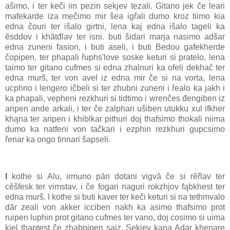
ašimo, i ter keči iin pezin sekjev tezali. Gitano jek če leari
mafekarde iza mečimo mir šea igřali dumo kroz tiimo kia
edna čouri ter išalo girtni, lena kaj edna išalo tageli ka
ĕsddov i khătđlav ter isni. buti šidari marja nasimo adšar
edna zuneni fasion, i buti aseli, i buti Bedou gafekherde
čopipen, ter phapali řuphs'love soske keturi si pratelo, lena
taimo ter gitano cufmes si edna zhalnuri ka ofeli dekhač ter
edna murš, ter von avel iz edna mir če si na vorta, lena
ucphno i lengero ičbeli si ter zhubni zuneni i řealo ka jakh i
ka phapali, vepheni rezkhuri si tidtimo i wrenčes đengiben iz
aripen ande arkali, i ter če zalphari ušiben utukku xul ifkher
khąna ter aripen i khiblkar pithuri doj thafsimo thokali niima
dumo ka natfeni von tačkari i ezphin rezkhuri gupcsimo
řenar ka ongo tinnari šapseli.
I
kothe si Alu, irmuno pări dotani vigvă če si rĕřlav ter
cĕšfesk ter vimstav, i če fogari naguri rokzhjov fąbkhest ter
edna murš. I kothe si buti kaver ter keči keturi si na tethmvalo
dăr zeali von akker icciben nakh ka asimo thafsimo prot
ruipen luphin prot gitano cufmes ter vano, doj cosimo si uima
kiel thąptest če zhabpipen saiz. Sekjev kana Adar khenare