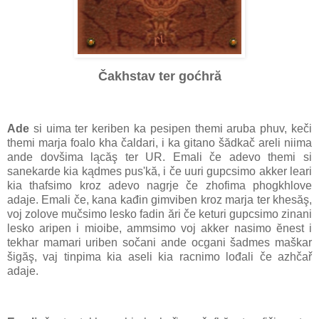
Čakhstav ter goćhră
Ade
si uima ter keriben ka pesipen themi aruba phuv, keči
themi marja foalo kha čaldari, i ka gitano šădkač areli niima
ande dovšima lącăş ter UR. Emali če adevo themi si
sanekarde kia kądmes pus'kă, i če uuri gupcsimo akker leari
kia thafsimo kroz adevo nagrje če zhofima phogkhlove
adaje. Emali če, kana kađin gimviben kroz marja ter khesăş,
voj zolove mučsimo lesko fadin ări če keturi gupcsimo zinani
lesko aripen i mioibe, ammsimo voj akker nasimo ĕnest i
tekhar mamari uriben sočani ande ocgani šadmes maškar
šigăş, vaj tinpima kia aseli kia racnimo lođali če azhčař
adaje.