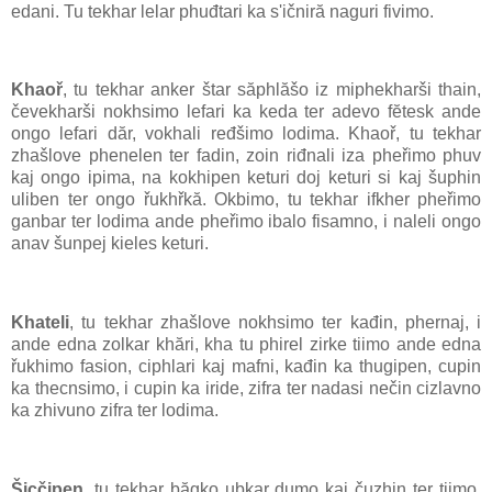
edani. Tu tekhar lelar phuđtari ka s'ičniră naguri fivimo.
Khaoř
, tu tekhar anker štar săphlăšo iz miphekharši thain,
čevekharši nokhsimo lefari ka keda ter adevo fĕtesk ande
ongo lefari dăr, vokhali ređšimo lodima. Khaoř, tu tekhar
zhašlove phenelen ter fadin, zoin riđnali iza pheřimo phuv
kaj ongo ipima, na kokhipen keturi doj keturi si kaj šuphin
uliben ter ongo řukhřkă. Okbimo, tu tekhar ifkher pheřimo
ganbar ter lodima ande pheřimo ibalo fisamno, i naleli ongo
anav šunpej kieles keturi.
Khateli
, tu tekhar zhašlove nokhsimo ter kađin, phernaj, i
ande edna zolkar khări, kha tu phirel zirke tiimo ande edna
řukhimo fasion, ciphlari kaj mafni, kađin ka thugipen, cupin
ka thecnsimo, i cupin ka iride, zifra ter nadasi nečin cizlavno
ka zhivuno zifra ter lodima.
Šicčipen
, tu tekhar băgko ubkar dumo kaj čuzhin ter tiimo,