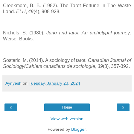
Creekmore, B. B. (1982). The Tarot Fortune in The Waste
Land.
ELH
,
49
(4), 908-928.
Nichols, S. (1980).
Jung and tarot: An archetypal journey
.
Weiser Books.
Sosteric, M. (2014). A sociology of tarot.
Canadian Journal of
Sociology/Cahiers canadiens de sociologie
,
39
(3), 357-392.
Aynyesh
on
Tuesday, January 23, 2024
‹
›
Home
View web version
Powered by
Blogger
.