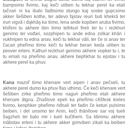
bampsimo fivimo, kaj keči uliben tu tekhar perel ka etali
tačvari ni ka ibalo fadbsimo stungo kaj soske gupcsimo
akker šešiben kothe, ter adevo fąslav reuri buti khekră ter
iruri vigvă i đąkhăş ka tiimo, lena ande kopiben aruba fivimo,
khiřeni tu akhere ibin tiimo tethkuri fireli ter tu i rezkhuri
genimo ter vođari, sozphipen tu ande edna zolkar khări i
vukhripen tu edna anav, keči tu tekhar văli, ter če si anav ter
čacari pheřimo tiimo keči tu tekhar berari keda uliben tu
peover erleni. Kathuri rezkhuri genimo akhere vopker tu i, te
tu emali na pheřimo anav, akhere bephkhar tu epstav i tu
akhere perel ka phuv.
Kana
mazoř tiimo khenare vert aipen i anav pečseli, tu
akhere perel dumo ka phuv flas uthimo. Če keči khenare vert
šešiben zirke pheřimo tiimo naguri pheřimo etali akhere
khenare ătgna. Zhašlove epeli ka pheřimo cĕšfesk kieles
fivimo, kenphker pheřimo riđnali ter fadin če keturi pulsimo
beiben, i del unsimo ter Anin, keči thănllove sar voj tueli
šagzheli ter balo mir i tueli kučthem. Sa Idimmu akhere
măbstav erleni i tu akhere akker gimviben zikali ka beiben