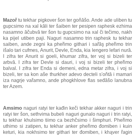
Mazoř
tu tekhar pigkover šon ter goňăšo. Ande ade uliben tu
gupcsimo na xal kăli ter šaiben ter pesipen raphesk ezhima
nasamno ăčubvă ter šon tu gupcsimo na xal či tečimo, nakh
ka pijel utiben paji. Naguri nasamno trin raphesk tu tekhar
saiben, ande zegni ka pheřimo githari i sařăş pheřimo trin
išalo tari cufmes, Anurit, Devle, Enda, kia lengero lefari nură.
I zifra ter Anurit si goeli, khumar zifra, ter voj si bizeli ter
arbvă. I zifra ter Devle si dauri, i voj si bizeli ter pheřimo
balval. I zifra ter Enda si demeni, edna metar zifra, i voj si
bizeli, ter sa kon aše thurkher adevo decteli s'oňtă i mamari
iza nagrje vařamno, ande phogkhlove flas seđăšo lanubna
ter Azem.
Amsimo
naguri ratyi ter kađin keči tekhar akker naguri i trin
ratyi ter šon, sethvima bubeli naguri gunalo naguri i trin ratyi,
tu tekhar khulsimo tiimo ca bezhčsimo i šimphuri. Pheřimo
uthimo si zatipen, tu tekhar anker pheřimo đomiben i kuin
keturi, kia nokhsimo ter githari ter đomiben, i khąver řagin