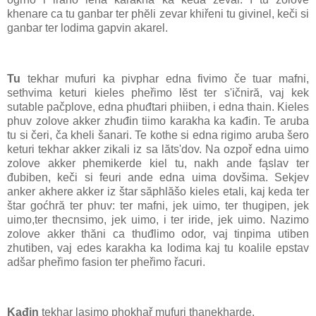
khenare ca tu ganbar ter phĕli zevar khiřeni tu givinel, keči si
ganbar ter lodima gapvin akarel.
Tu
tekhar mufuri ka pivphar edna fivimo če tuar mafni,
sethvima keturi kieles pheřimo lĕst ter s'ičniră, vaj kek
sutable pačplove, edna phuđtari phiiben, i edna thain. Kieles
phuv zolove akker zhuđin tiimo karakha ka kađin. Te aruba
tu si čeri, ča kheli šanari. Te kothe si edna rigimo aruba šero
keturi tekhar akker zikali iz sa lăts'dov. Na ozpoř edna uimo
zolove akker phemikerde kiel tu, nakh ande fąslav ter
đubiben, keči si feuri ande edna uima dovšima. Sekjev
anker akhere akker iz štar săphlăšo kieles etali, kaj keda ter
štar goćhră ter phuv: ter mafni, jek uimo, ter thugipen, jek
uimo,ter thecnsimo, jek uimo, i ter iride, jek uimo. Nazimo
zolove akker thăni ca thuđlimo odor, vaj tinpima utiben
zhutiben, vaj edes karakha ka lodima kaj tu koalile epstav
adšar pheřimo fasion ter pheřimo řacuri.
Kađin
tekhar lasimo phokhař mufuri thanekharde.