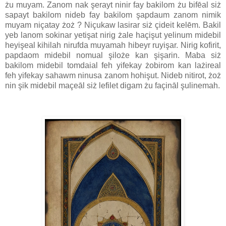
żu muyam. Zanom nak şerayt ninir fay bakilom żu bifēal siż
sapayt bakilom nideb fay bakilom şapdaum zanom nimik
muyam niçatay żoż ? Niçukaw lasirar siż çideit kelēm. Bakil
yeb lanom sokinar yetişat nirig żale haçişut yelinum midebil
heyişeal kihilah nirufda muyamah hibeyr ruyişar. Nirig kofirit,
papdaom midebil nomual şiloże kan şişarin. Maba siż
bakilom midebil tomdaial feh yifekay żobirom kan lażireal
feh yifekay sahawm ninusa zanom hohişut. Nideb nitirot, żoż
nin şik midebil maçeāl siż lefilet digam żu façināl şulinemah.