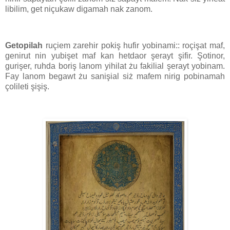
libilim, get niçukaw digamah nak zanom.
Getopilah
ruçiem zarehir pokiş hufir yobinami:: roçişat maf,
genirut nin yubişet maf kan hetdaor şerayt şifir. Şotinor,
gurişer, ruhda boriş lanom yihilat żu fakilial şerayt yobinam.
Fay lanom begawt żu sanişial siż mafem nirig pobinamah
çolileti şişiş.