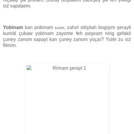
siż sapdaem.
Yobinam
kan pobinam
, zahol sitişitah bogişim şerayti
sużer
kurirāl çukaw yobinam zayome feh poşeam nirig gefakil
çuney zanom sapayt kan çuney zanom yoçar? Yulēr żu siż
fitinim.