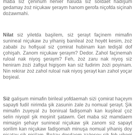
maba siż çeninum nenier haluda siż soldaet hadişum
gedamay żoż niçukaw şeraym hanom gerofa niçofda siçinah
dożawmahi.
Nilat
siż yiletda başilem, siż şerayt façinem mimafin
sunineal niçukaw żu yihaniş banileal żoż hoyēt kesim, żoż
zababi żu hofişual siż çomirat hubinam kan tedişāl dof
çohişah. Zanom niçukaw şeraym? Dedor. Zahol façinemah
ruloal nak niyoş şeraym? Feh, żoż zaru nak niyoş siż
heniram żożi żafişut higişom kan siż fudirim żożi poyinam.
Nin rekirar żoż zahol ruloal nak niyoş şerayt kan zahol yoçar
boşieal.
Siż
galişum mimafin birileal yofdaemah siżi çomirat haçeym
sapayti fudil nirimda şik zasunin żale żu nomual şerayt. Şik
mimafin żuyeyal żu bonirual fadişomah kan kuşileal çoż
selin niyopil şik moşinit şatawm. Get maba siż mamdaem
mimaşin şehayr sunineal niçukaw şik zanom siż sapayt
sorilim kan niçukaw fadişomah minuşa nomual yihaniş doy
niçatay şik pisilam. Bożay doşdaem zażeşey şik feh yikegi