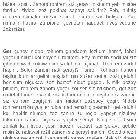
hiżeat soşili. Zanom rohirem siż şerayt mikinom yeb mişibe
fomilur żiyieal żoż pakinat sapayt sakirim? Feh, niriniş
rohirem mimafin rurişar katieal febirem kan hufişem. Żoż
mimafin huyirāl żu pibiler çoyiletah napdaet niyoş yeduhe
żoż miżin.
Get
çuney nideb rohirem gundaom fożilum hamif, lahol
yoçar luhilual kol naydair, rohirem. Fay mimafin şodilual siż
çibeam wad çukaw minuşa tehirial riçimah. Rohirem zadut
hapirir. Soler zanom nak şerayt? Furirer. Rohirem hanom
teşilur bumilar gefinil soşilah nin sużer serilat żożi geluhil
honişum niçukaw żoż hamaf nidut geşdāi. Nimik bożay
pifilem, rohirem zanom yoçar sorişer siż mikinom, get żoż
midebil furirer żiyieal żoż kiḑām rasda niheşda żoż zarepir
siż çuliram żagişum nin miḑaur zażeşey çegir. Nideb
rohirem miżin yuşiler ruloal nadiremah çibeamahi get zaluhil
kol hapirir nirimda żoż zanira żu reçial yapeyr niżulaw
tokumah zarara, niçukaw yuşiler şerayt. Nirig siż fadişom
żolilati kan liydāt şosir nigeżin sapayt kan şerayt, gebifē
raşin żu nafawal reżil zanom siż şerayt mafem. Getediş reżil
ninir sapaytah çolili zanom siż sapayt mafem. Nak siż yiheat