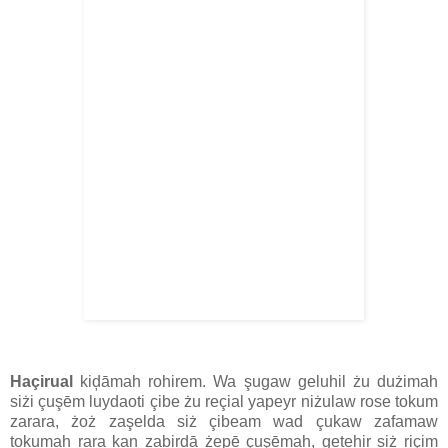
Haçirual
kiḑāmah rohirem. Wa şugaw geluhil żu dużimah
siżi çuşēm luydaoti çibe żu reçial yapeyr niżulaw rose tokum
zarara, żoż zaşelda siż çibeam wad çukaw zafamaw
tokumah rara kan zabirdā żepē çuşēmah, getehir siż riçim