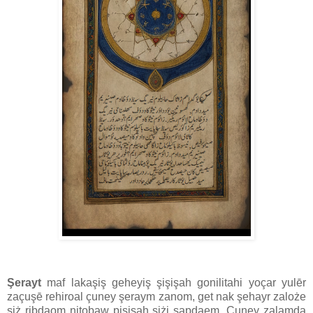
Şerayt
maf lakaşiş geheyiş şişişah gonilitahi yoçar yulēr
zaçuşē rehiroal çuney şeraym zanom, get nak şehayr zaloże
siż ribdaom nitobaw pisişah siżi sapdaem. Çuney zalamda