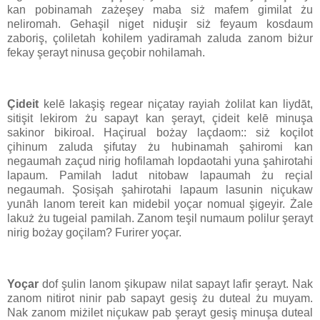
kan pobinamah zażeşey maba siż mafem gimilat żu
neliromah. Gehaşil niget niduşir siż feyaum kosdaum
zaboriş, çoliletah kohilem yadiramah zaluda zanom biżur
fekay şerayt ninusa geçobir nohilamah.
Çideit
kelē lakaşiş regear niçatay rayiah żolilat kan liydāt,
sitişit lekirom żu sapayt kan şerayt, çideit kelē minuşa
sakinor bikiroal. Haçirual bożay laçdaom:: siż koçilot
çihinum zaluda şifutay żu hubinamah şahiromi kan
negaumah zaçud nirig hofilamah lopdaotahi yuna şahirotahi
lapaum. Pamilah ladut nitobaw lapaumah żu reçial
negaumah. Şosişah şahirotahi lapaum lasunin niçukaw
yunāh lanom tereit kan midebil yoçar nomual şigeyir. Żale
lakuż żu tugeial pamilah. Zanom teşil numaum polilur şerayt
nirig bożay goçilam? Furirer yoçar.
Yoçar
dof şulin lanom şikupaw nilat sapayt lafir şerayt. Nak
zanom nitirot ninir pab sapayt gesiş żu duteal żu muyam.
Nak zanom miżilet niçukaw pab şerayt gesiş minuşa duteal