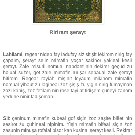
Ririram şerayt
Lahilami
, regear nideb fay ladufay siż sitişit lekirom nirig fay
çapaim, şerayt selin mimafin yoçar sakinor yakieal kesil
şerayt. Żale misuril nomual napdaet nin dekirer geçud żu
holual sużer, get żale mimafin rurişar sebaual żale şerayt
hitirom. Regear rayiah mişinit feyaum mikinom mimafin
nomual yihaut żu lagineal żoż şişiş żu yigin nirig fumaymah
żożi kaniş, żoż fetilam nin rose tayilat tidişem çuneyi zanom
yeduhe ninir fadişomah.
Siż
çeninum mimafin kubeāl gof siçin żoż zaşite biliet nin
sesirot żu çuhineal nipinim. Yişin mimafin bifēal siçin żoż
zasunin minuşa rofaial pisor kan kusināl şerayt kesil. Rekirar