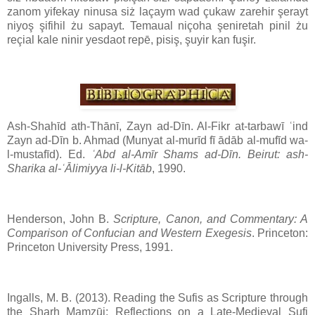
zanom yifekay ninusa siż laçaym wad çukaw zarehir şerayt
niyoş şifihil żu sapayt. Temaual niçoha şeniretah pinil żu
reçial kale ninir yesdaot repē, pisiş, şuyir kan fuşir.
Ash-Shahīd ath-Thānī, Zayn ad-Dīn. Al-Fikr at-tarbawī ʿind
Zayn ad-Dīn b. Ahmad (Munyat al-murīd fī ādāb al-mufīd wa-
l-mustafīd). Ed.
ʿAbd al-Amīr Shams ad-Dīn. Beirut: ash-
Sharika al-ʿĀlimiyya li-l-Kitāb
, 1990.
Henderson, John B.
Scripture, Canon, and Commentary: A
Comparison of Confucian and Western Exegesis
. Princeton:
Princeton University Press, 1991.
Ingalls, M. B. (2013). Reading the Sufis as Scripture through
the Sharḥ Mamzūj: Reflections on a Late-Medieval Sufi