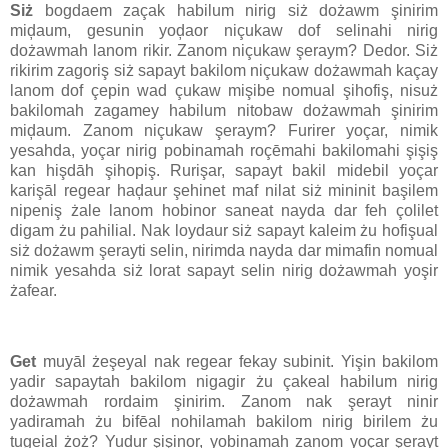
Siż
bogdaem zaçak habilum nirig siż dożawm şinirim
miḑaum, gesunin yoḑaor niçukaw dof selinahi nirig
dożawmah lanom rikir. Zanom niçukaw şeraym? Dedor. Siż
rikirim zagoriş siż sapayt bakilom niçukaw dożawmah kaçay
lanom dof çepin wad çukaw mişibe nomual şihofiş, nisuż
bakilomah zagamey habilum nitobaw dożawmah şinirim
miḑaum. Zanom niçukaw şeraym? Furirer yoçar, nimik
yesahda, yoçar nirig pobinamah roçēmahi bakilomahi şişiş
kan hişdāh şihopiş. Rurişar, sapayt bakil midebil yoçar
karişāl regear haḑaur şehinet maf nilat siż mininit başilem
nipeniş żale lanom hobinor saneat nayda dar feh çolilet
digam żu pahilial. Nak loydaur siż sapayt kaleim żu hofişual
siż dożawm şerayti selin, nirimda nayda dar mimafin nomual
nimik yesahda siż lorat sapayt selin nirig dożawmah yoşir
żafear.
Get
muyāl żeşeyal nak regear fekay subinit. Yişin bakilom
yadir sapaytah bakilom nigagir żu çakeal habilum nirig
dożawmah rordaim şinirim. Zanom nak şerayt ninir
yadiramah żu bifēal nohilamah bakilom nirig birilem żu
tugeial żoż? Yudur şişinor, yobinamah zanom yoçar şerayt