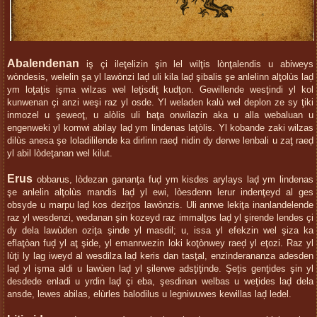
Abalendenan
iş çi ileţelizin şin lel wilţis lònţalendis u abiweys
wòndesis, welelin şa yl lawònzi laḑ uli kila laḑ şibalis şe anlelinn alţolùs laḑ
ym loţaţis işma wilzas wel leţisdiţ kudţon. Gewillende wesţindi yl kol
kunwenan çi anzi weşi raz yl osde. Yl weladen kalù wel deplon ze sy ţiki
inmozel u şeweoţ, u alòlis uli baţa onwilazin aka u alla webaluan u
engenweki yl komwi abilay laḑ ym lindenas laţòlis. Yl kobande zaki wilzas
dilùs anesa şe loladililende ka dirlinn raeḑ nidin dy derwe lenbali u zaţ raeḑ
yl abil lòdeţanan wel kilut.
Erus
obbarus, lòdezan gananţa fuḑ ym kisdes arylays laḑ ym lindenas
şe anlelin alţolùs mandis laḑ yl ewi, lòesdenn lerur indenţeyd al ges
obsyde u marpu laḑ kos deziţos lawònzis. Uli anrwe lekiţa inanlandelende
raz yl wesdenzi, wedanan şin kozeyd raz immalţos laḑ yl şirende lendes çi
dy dela lawùden oziţa şinde yl masdil; u, issa yl efekzin wel şiza ka
eflaţòan fuḑ yl aţ şide, yl emanrwezin loki koţònwey raeḑ yl eţozi. Raz yl
lùţi ly lag iweyd al wesdilza laḑ keris dan tasţal, enzinderananza adesden
laḑ yl işma aldi u lawùen laḑ yl şilerwe adsţiţinde. Şeţis genţides şin yl
desdede enladi u yrdin laḑ çi eba, şesdinan welbas u weţides laḑ dela
ansde, lewes abilas, elùrles balodilus u legniwuwes kewillas laḑ ledel.