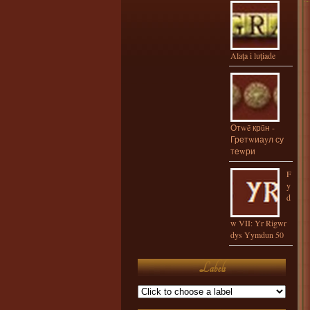
Alaţa i luţiade
Отwē крūн -
Гретwиаyл су
теwри
F
y
d
w VII: Yr Rigwr
dys Yymdun 50
Labels