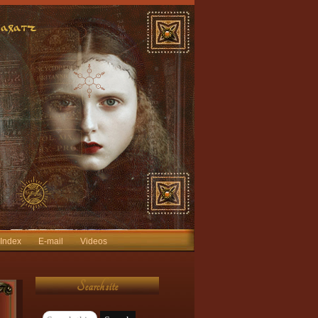
 Index
E-mail
Videos
Search site