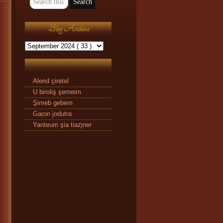
Blog Archive
Alerid çiretel
U biroliş şemeim
Şimeb gebem
Gaŗon jodutra
Yanteum şia tiaz̧iner