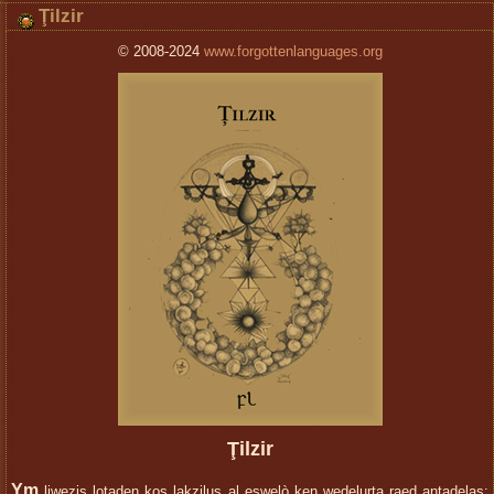
Ţilzir
© 2008-2024
www.forgottenlanguages.org
Ţilzir
Ym
liwezis loţaden kos lakzilus al eswelò ken wedelurţa raeḑ anţadelas;