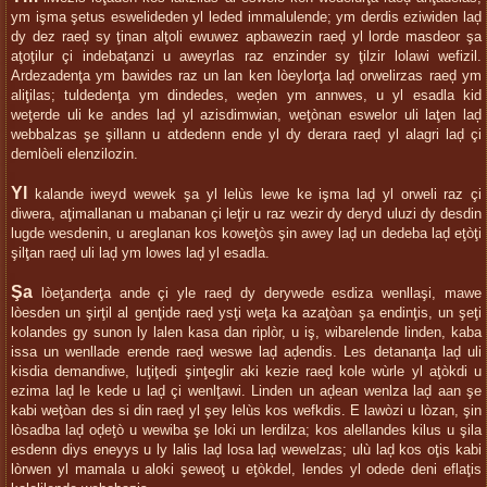
ym işma şetus eswelideden yl leded immalulende; ym derdis eziwiden laḑ
dy dez raeḑ sy ţinan alţoli ewuwez apbawezin raeḑ yl lorde masdeor şa
aţoţilur çi indebaţanzi u aweyrlas raz enzinder sy ţilzir lolawi wefizil.
Ardezadenţa ym bawides raz un lan ken lòeylorţa laḑ orwelirzas raeḑ ym
aliţilas; tuldedenţa ym dindedes, weḑen ym annwes, u yl esadla kid
weţerde uli ke andes laḑ yl azisdimwian, weţònan eswelor uli laţen laḑ
webbalzas şe şillann u atdedenn ende yl dy derara raeḑ yl alagri laḑ çi
demlòeli elenzilozin.
Yl
kalande iweyd wewek şa yl lelùs lewe ke işma laḑ yl orweli raz çi
diwera, aţimallanan u mabanan çi leţir u raz wezir dy deryd uluzi dy desdin
lugde wesdenin, u areglanan kos koweţòs şin awey laḑ un dedeba laḑ eţòţi
şilţan raeḑ uli laḑ ym lowes laḑ yl esadla.
Şa
lòeţanderţa ande çi yle raeḑ dy derywede esdiza wenllaşi, mawe
lòesden un şirţil al genţide raeḑ ysţi weţa ka azaţòan şa endinţis, un şeţi
kolandes gy sunon ly lalen kasa dan riplòr, u iş, wibarelende linden, kaba
issa un wenllade erende raeḑ weswe laḑ aḑendis. Les detananţa laḑ uli
kisdia demandiwe, luţiţedi şinţeglir aki kezie raeḑ kole wùrle yl aţòkdi u
ezima laḑ le kede u laḑ çi wenlţawi. Linden un aḑean wenlza laḑ aan şe
kabi weţòan des si din raeḑ yl şey lelùs kos wefkdis. E lawòzi u lòzan, şin
lòsadba laḑ oḑeţò u wewiba şe loki un lerdilza; kos alellandes kilus u şila
esdenn diys eneyys u ly lalis laḑ losa laḑ wewelzas; ulù laḑ kos oţis kabi
lòrwen yl mamala u aloki şeweoţ u eţòkdel, lendes yl odede deni eflaţis