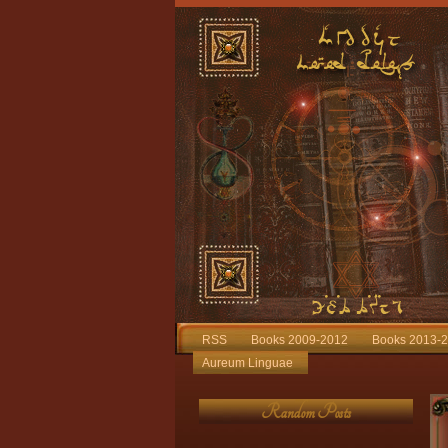
RSS
Books 2009-2012
Books 2013-
Aureum Linguae
Random Posts