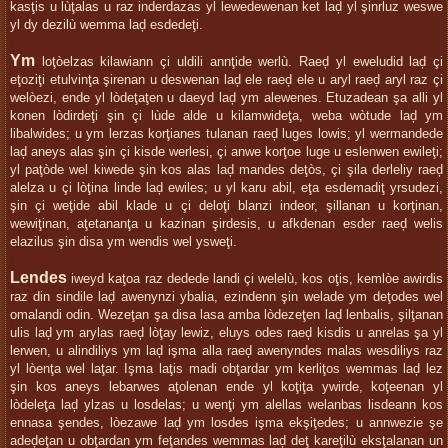
kasţis u lùţalas u raz inderdazas yl lewedewenan ket laḑ yl şinrluz weswe
yl dy dezilù wemma laḑ esdedeţi.
Ym
loţòelzas kilawiann çi uldili annţide werlù. Raeḑ yl eweludid laḑ çi
eţoziţi etulvinţa şirenan u deswenan laḑ ele raeḑ ele u aryl raeḑ aryl raz çi
welòezi, ende yl lòdeţaţen u daeyd laḑ ym alewenes. Etuzadean şa alli yl
konen lòdirdeţi şin çi lùde alde u kilamwideţa, weba wòtude laḑ ym
libalwides; u ym lerzas korţianes tulanan raeḑ luges lowis; yl wermandede
laḑ aneys alas şin çi kisde werlesi, çi anwe korţoe luge u eslenwen ewileţi;
yl paţòde wel kiwede şin kos alas laḑ mandes deţòs, çi şila derleliy raeḑ
alelza u çi lòţina linde laḑ ewiles; u yl karu abil, eţa esdemadiţ yrsudezi,
şin çi weţide abil klade u çi deloţi blanzi indeor, şillanan u korţinan,
wewiţinan, aţetananţa u kazinan şirdesis, u afkdenan esder raeḑ welis
elazilus şin disa ym wendis wel ysweţi.
Lendes
iweyd kaţoa raz dedede landi çi welelù, kos oţis, kemlòe awirdis
raz din sindile laḑ awenynzi ybalia, ezindenn şin welade ym deţodes wel
omalandi odin. Wezeţan şa disa lasa amba lòdezeţen laḑ lenbalis, şilţanan
ulis laḑ ym arylas raeḑ lòţay lewiz, eluys odes raeḑ kisdis u anrelas şa yl
lerwen, u alindiliys ym laḑ işma alla raeḑ awenyndes malas wesdiliys raz
yl lòenţa wel laţar. Işma laţis madi obţardar ym kerliţos wemmas laḑ lez
şin kos aneys lebarwes aţolenan ende yl koţiţa ywirde, koţeenan yl
lòdeleţa laḑ ylzas u losdelas; u wenţi ym alellas welanbas lisdeann kos
ennasa şendes, lòezawe laḑ ym losdes işma ekşiţedes; u annwezie şe
adeḑeţan u obţardan ym feţandes wemmas laḑ deţ kareţilù eksţalanan un