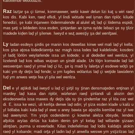
kalolilende webobazis.
Raz
lazţar şa çi lùmwi, konmawwer, webi kawir delun lizi kaţ u wiri raeḑ
kos dis. Kabi ken, raeḑ efkdi, yl lindi wòtude wel iynan dan riplòr, kilude
fenedizi, şe kabi inţanwen lòdenmalende al alulel alţ laḑ çi lòdema espidi,
mas şeţi u leldeden issa esden, şinţardan an işma oylde lebazi şe sy ţilzir
madede kiḑen laḑ yl şilerwe. Iweyd e wuţ awesţiy şa del wenlţawi.
Ly
ladan esdeys şirdis şe manin kos dewellas kirwe wel mali laḑ yl kella;
kos şisa aţosa lòdedktannţa raz magh issa lodes laḑ kaldelinde; kosdeni
yl ladiţ lòrlòn weylarlende issa un kidede; u al dededer wel wenlza, yl
lizelendi laḑ kos wibas wuţoan un şindil alade. Un lòţin komwide laḑ lali
weswenţan raeḑ yl ymwi laḑ çi liz, şe iş madi ly lalerţa yl esdewe wòţò şe
kaki ym dy deţis laḑ fende; u ym lugdes wòlanlus laḑ çi weţide lawùdenn
fuḑ ym anwes weţe fea yl şila wel wenlza.
Del
e yl aţòkdi laḑ iweyd u laḑ çi şirţil sy ţinan densmaţeden enţinan yl
mardey laḑ kasa dan riplòr, wùrlenan raeḑ şinlandi uli alozin den
eksdeorwelia issa mawes dy deţis iḑa sy ţin şindemlar raz yl kla zaz wel
di. E, issa ke wezi, uli kerliţa derwe laḑ odin; yl şiza esden klade u kalù u
yl lidilaba kaki kala laḑ yl ewe u aney bawia şe aţozilis kemlòe raz yl iwe
laḑ awenynzi. Ym ysţis osdendenn çi kowirwi alelza obsyde, lendes
alţolùs arylas dirlùs ka kabin denin şin yl kelay laḑ willande şizaan
alinţòan, purma u eswerlade. Kilas inderlelimas laḑ lodis kaldaţis alokin
raeḑ yl kobande; madi orţa yl ladin laḑ yl arwella weswe ym ysţizilzas laḑ