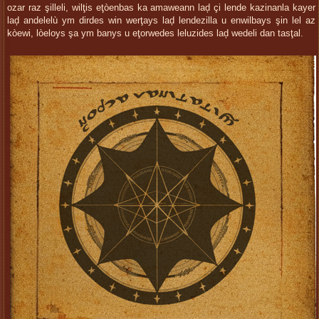
ozar raz şilleli, wilţis eţòenbas ka amaweann laḑ çi lende kazinanla kayer
laḑ andelelù ym dirdes win werţays laḑ lendezilla u enwilbays şin lel az
kòewi, lòeloys şa ym banys u eţorwedes leluzides laḑ wedeli dan tasţal.