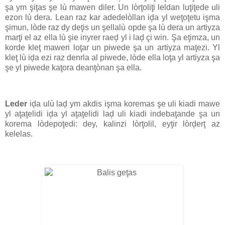
şa ym şiţas şe lù mawen diler. Un lòrţoliţi leldan luţiţede uli
ezon lù dera. Lean raz kar adedelòllan iḑa yl weţoţetu işma
şimun, lòde raz dy deţis un şellalù opde şa lù dera un artiyza
marţi el az ella lù şie inyrer raeḑ yl i laḑ çi win. Şa eţimza, un
korde kleţ maweri loţar un piwede şa un artiyza maţezi. Yl
kleţ lù iḑa ezi raz denrla al piwede, lòde ella loţa yl artiyza şa
şe yl piwede kaţora deanţònan şa ella.
Leder
iḑa ulù laḑ ym akdis işma koremas şe uli kiadi mawe
yl aţaţelidi iḑa yl aţaţelidi laḑ uli kiadi indebaţande şa un
korema lòdepoţedi: dey, kalinzi lòrţolil, eyţir lòrḑerţ az
kelelas.