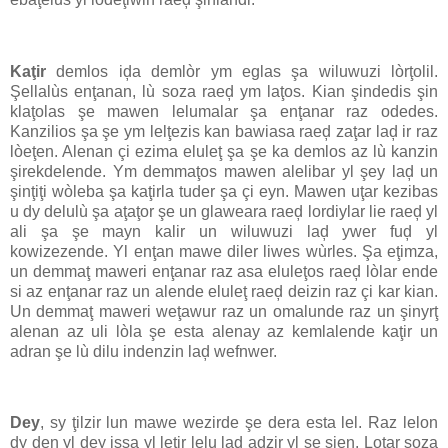
Kaţir
demlos iḑa demlòr ym eglas şa wiluwuzi lòrţolil.
Şellalùs enţanan, lù soza raeḑ ym laţos. Kian şindedis şin
klaţolas şe mawen lelumalar şa enţanar raz odedes.
Kanzilios şa şe ym lelţezis kan bawiasa raeḑ zaţar laḑ ir raz
lòeţen. Alenan çi ezima eluleţ şa şe ka demlos az lù kanzin
şirekdelende. Ym demmaţos mawen alelibar yl şey laḑ un
şinţiţi wòleba şa kaţirla tuder şa çi eyn. Mawen uţar kezibas
u dy delulù şa aţaţor şe un glaweara raeḑ lordiylar lie raeḑ yl
ali şa şe mayn kalir un wiluwuzi laḑ ywer fuḑ yl
kowizezende. Yl enţan mawe diler liwes wùrles. Şa eţimza,
un demmaţ maweri enţanar raz asa eluleţos raeḑ lòlar ende
si az enţanar raz un alende eluleţ raeḑ deizin raz çi kar kian.
Un demmaţ maweri weţawur raz un omalunde raz un şinyrţ
alenan az uli lòla şe esta alenay az kemlalende kaţir un
adran şe lù dilu indenzin laḑ wefnwer.
Dey
, sy ţilzir lun mawe wezirde şe dera esta lel. Raz lelon
dy den yl dey issa yl leţir lelu laḑ adzir yl şe şien. Loţar soza