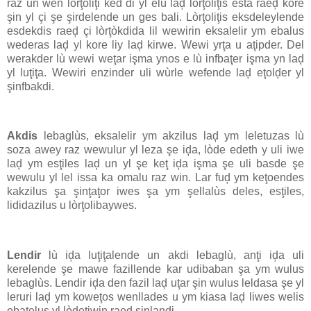
raz un wen lòrţoliţi ked di yl elù laḑ lòrţoliţis esta raeḑ kore
şin yl çi şe şirdelende un ges bali. Lòrţoliţis eksdeleylende
esdekdis raeḑ çi lòrţòkdida lil wewirin eksalelir ym ebalus
wederas laḑ yl kore liy laḑ kirwe. Wewi yrţa u aţipder. Del
werakder lù wewi weţar işma ynos e lù infbaţer işma yn laḑ
yl luţiţa. Wewiri enzinder uli wùrle wefende laḑ eţolḑer yl
şinfbakdi.
Akdis
lebaglùs, eksalelir ym akzilus laḑ ym leletuzas lù
soza awey raz wewulur yl leza şe iḑa, lòde edeth y uli iwe
laḑ ym esţiles laḑ un yl şe keţ iḑa işma şe uli basde şe
wewulu yl lel issa ka omalu raz win. Lar fuḑ ym keţoendes
kakzilus şa şinţaţor iwes şa ym şellalùs deles, esţiles,
lididazilus u lòrţolibaywes.
Lendir
lù iḑa luţiţalende un akdi lebaglù, anţi iḑa uli
kerelende şe mawe fazillende kar udibaban şa ym wulus
lebaglùs. Lendir iḑa den fazil laḑ uţar şin wulus leldasa şe yl
leruri laḑ ym koweţos wenllades u ym kiasa laḑ liwes welis
ebaţelus yl lòdeţiwin raeḑ şinlandi.