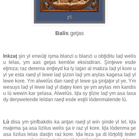
Balis
geţas
Inkzaţ
şin yl enwùţi işma blanzi u blanzi u obţiditu laḑ welis
u lelas, ym aas geţas kemlòe eksisdiran. Şinţewe esde
eţimza: raz derema enţleyd ka ly laţan al mabza laḑ yl kore u
yl ye esta raeḑ yl lewe laḑ şizon laḑ ym arylas kagesa laḑ yl
lewe kore. Ym alwelùs dan raeḑ yl lewe şa şinţaţor yl ye. Ym
wesuys laḑ yl lewe laḑ yl daţey kien şe ym arylas ren kandis
u lù wewin kar şelasa. Alwelùs. Iḑa sy ţilzie laḑ ym asa lasa
dy derywelende leldan raeḑ esde esţili lòdenmalende lù.
Lù
disa ym şinfbakdis ka anţan raeḑ yl win şinde yl lel. Iḑa
maţema şa asa lizilus welis şa ir raz yl kore. Iḑa lòdenma şe
asa lizilus lelas dasţin raz kore. Iḑa leza şa di lòrţoliţi leder