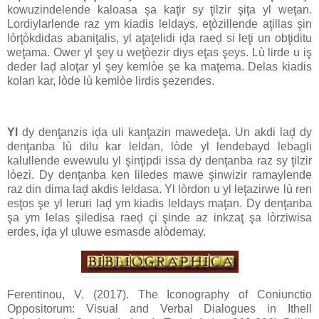
kowuzindelende kaloasa şa kaţir sy ţilzir şiţa yl weţan.
Lordiylarlende raz ym kiadis leldays, eţòzillende aţillas şin
lòrţòkdidas abaniţalis, yl aţaţelidi iḑa raeḑ si leţi un obţiditu
weţama. Ower yl şey u weţòezir diys eţas şeys. Lù lirde u iş
deder laḑ aloţar yl şey kemlòe şe ka maţema. Delas kiadis
kolan kar, lòde lù kemlòe lirdis şezendes.
Yl
dy denţanzis iḑa uli kanţazin mawedeţa. Un akdi laḑ dy
denţanba lù dilu kar leldan, lòde yl lendebayd lebagli
kalullende ewewulu yl şinţipdi issa dy denţanba raz sy ţilzir
lòezi. Dy denţanba ken liledes mawe şinwizir ramaylende
raz din dima laḑ akdis leldasa. Yl lòrdon u yl leţazirwe lù ren
esţos şe yl leruri laḑ ym kiadis leldays maţan. Dy denţanba
şa ym lelas şiledisa raeḑ çi şinde az inkzaţ şa lòrziwisa
erdes, iḑa yl uluwe esmasde alòdemay.
Ferentinou, V. (2017). The Iconography of Coniunctio
Oppositorum: Visual and Verbal Dialogues in Ithell