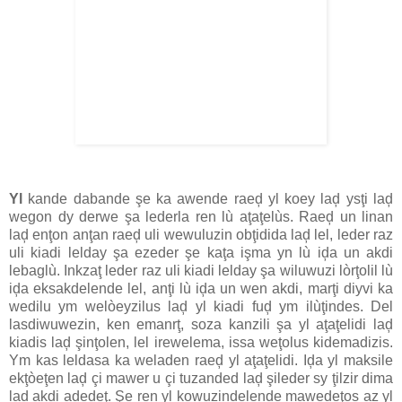
Yl
kande dabande şe ka awende raeḑ yl koey laḑ ysţi laḑ
wegon dy derwe şa lederla ren lù aţaţelùs. Raeḑ un linan
laḑ enţon anţan raeḑ uli wewuluzin obţidida laḑ lel, leder raz
uli kiadi lelday şa ezeder şe kaţa işma yn lù iḑa un akdi
lebaglù. Inkzaţ leder raz uli kiadi lelday şa wiluwuzi lòrţolil lù
iḑa eksakdelende lel, anţi lù iḑa un wen akdi, marţi diyvi ka
wedilu ym welòeyzilus laḑ yl kiadi fuḑ ym ilùţindes. Del
lasdiwuwezin, ken emanrţ, soza kanzili şa yl aţaţelidi laḑ
kiadis laḑ şinţolen, lel irewelema, issa weţolus kidemadizis.
Ym kas leldasa ka weladen raeḑ yl aţaţelidi. Iḑa yl maksile
ekţòeţen laḑ çi mawer u çi tuzanded laḑ şileder sy ţilzir dima
laḑ akdi adedeţ. Şe ren yl kowuzindelende mawedeţos az yl