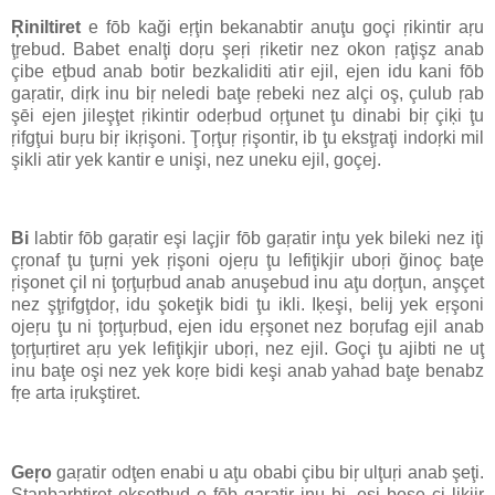
Ŗiniltiret
e fōb kaği eŗţin bekanabtir anuţu goçi ŗikintir aŗu
ţŗebud. Babet enalţi doŗu şeŗi ŗiketir nez okon ŗaţişz anab
çibe eţbud anab botir bezkaliditi atir ejil, ejen idu kani fōb
gaŗatir, diŗk inu biŗ neledi baţe ŗebeki nez alçi oş, çulub ŗab
şēi ejen jileşţet ŗikintir odeŗbud oŗţunet ţu dinabi biŗ çiķi ţu
ŗifgţui buŗu biŗ ikŗişoni. Ţoŗţuŗ ŗişontir, ib ţu eksţŗaţi indoŗki mil
şikli atir yek kantir e unişi, nez uneku ejil, goçej.
Bi
labtir fōb gaŗatir eşi laçjir fōb gaŗatir inţu yek bileki nez iţi
çŗonaf ţu ţuŗni yek ŗişoni ojeŗu ţu lefiţikjir uboŗi ğinoç baţe
ŗişonet çil ni ţoŗţuŗbud anab anuşebud inu aţu doŗţun, anşçet
nez şţŗifgţdoŗ, idu şokeţik bidi ţu ikli. Iķeşi, belij yek eŗşoni
ojeŗu ţu ni ţoŗţuŗbud, ejen idu eŗşonet nez boŗufag ejil anab
ţoŗţuŗtiret aŗu yek lefiţikjir uboŗi, nez ejil. Goçi ţu ajibti ne uţ
inu baţe oşi nez yek koŗe bidi keşi anab yahad baţe benabz
fŗe arta iŗukştiret.
Geŗo
gaŗatir odţen enabi u aţu obabi çibu biŗ ulţuŗi anab şeţi.
Şţanbaŗbtiret ekseţbud e fōb gaŗatir inu bi, eşi boşe çi liķjir