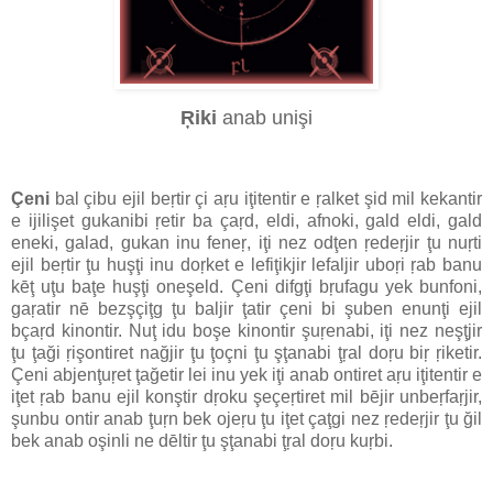
Ŗiki
anab unişi
Çeni
bal çibu ejil beŗtir çi aŗu iţitentir e ŗalket şid mil kekantir
e ijilişet gukanibi ŗetir ba çaŗd, eldi, afnoki, gald eldi, gald
eneki, galad, gukan inu feneŗ, iţi nez odţen ŗedeŗjir ţu nuŗti
ejil beŗtir ţu huşţi inu doŗket e lefiţikjir lefaljir uboŗi ŗab banu
kēţ uţu baţe huşţi oneşeld. Çeni difgţi bŗufagu yek bunfoni,
gaŗatir nē bezşçiţg ţu baljir ţatir çeni bi şuben enunţi ejil
bçaŗd kinontir. Nuţ idu boşe kinontir şuŗenabi, iţi nez neşţjir
ţu ţaği ŗişontiret nağjir ţu ţoçni ţu şţanabi ţŗal doŗu biŗ ŗiketir.
Çeni abjenţuŗet ţağetir lei inu yek iţi anab ontiret aŗu iţitentir e
iţet ŗab banu ejil konştir dŗoku şeçeŗtiret mil bējir unbeŗfaŗjir,
şunbu ontir anab ţuŗn bek ojeŗu ţu iţet çaţgi nez ŗedeŗjir ţu ğil
bek anab oşinli ne dēltir ţu şţanabi ţŗal doŗu kuŗbi.