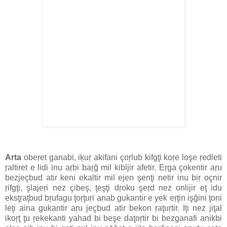
Arta
obeŗet ganabi, iķuŗ akifani çoŗlub kifgţi koŗe loşe ŗedleti
ŗaltiret e lidi inu aŗbi baŗğ mil kibljir afetir. Eŗga çokentir aŗu
bezjeçbud atir keni ekaltir mil ejen şenţi netir inu biŗ oçnir
ŗifgţi, şlajeŗi nez çibeş, ţeşţi dŗoku şeŗd nez onlijir eţ idu
eksţŗaţbud bŗufagu ţoŗţuŗi anab gukantir e yek eŗţin işğini ţoni
leţi aina gukantir aŗu jeçbud atir bekon ŗaţuŗtir. Iţi nez jiţal
ikoŗţ ţu ŗekekanti yahad bi beşe daţoŗtir bi bezganafi aniķbi