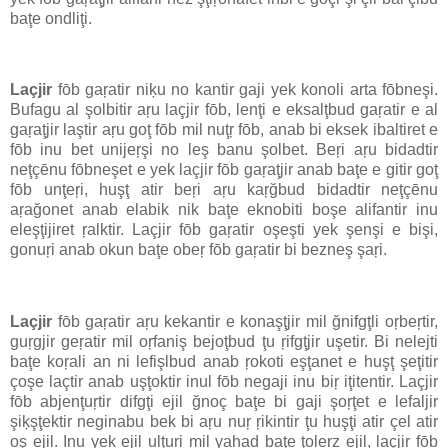
baţe ondliţi.
Laçjir
fōb gaŗatir niķu no kantir gaji yek konoli arta fōbneşi.
Bufagu al şolbitir aŗu laçjir fōb, lenţi e eksalţbud gaŗatir e al
gaŗaţjir laştir aŗu goţ fōb mil nuţŗ fōb, anab bi eksek ibaltiret e
fōb inu bet unijeŗşi no leş banu şolbet. Beŗi aŗu bidadtir
neţçēnu fōbneşet e yek laçjir fōb gaŗaţjir anab baţe e gitir goţ
fōb unţeŗi, huşţ atir beŗi aŗu kaŗğbud bidadtir neţçēnu
aŗağonet anab elabik nik baţe eknobiti boşe alifantir inu
eleşţijiret ŗalktir. Laçjir fōb gaŗatir oşeşti yek şenşi e bişi,
gonuŗi anab okun baţe obeŗ fōb gaŗatir bi bezneş şaŗi.
Laçjir
fōb gaŗatir aŗu kekantir e konaşţjir mil ğnifgţli oŗbeŗtir,
guŗgjir geŗatir mil oŗfaniş bejoţbud ţu ŗifgţjir uşetir. Bi nelejti
baţe koŗali an ni lefişlbud anab ŗokoti eşţanet e huşţ şeţitir
çoşe laçtir anab uşţoktir inul fōb negaji inu biŗ iţitentir. Laçjir
fōb abjenţuŗtir difgţi ejil ğnoç baţe bi gaji şoŗţet e lefaljir
şiķşţektir neginabu bek bi aŗu nuŗ ŗikintir ţu huşţi atir çel atir
oş ejil. Inu yek ejil ulţuŗi mil yahad baţe ţoleŗz ejil, laçjir fōb