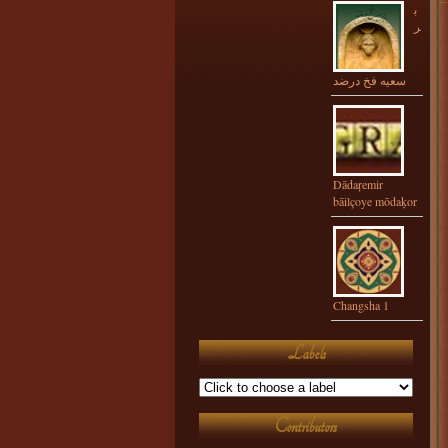
ب
ر
سعيه فخ درضد
Dādaŗemir
bāilçoye mōdaķor
Changsha 1
Labels
Contributors