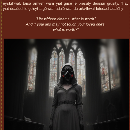
eyškīhwaf, taiša amvēh wam yiat gīiše le bīēšuty dēošiur gīušity. Yiay
yiat duašuel le ge'eyt afgēhwaf adalēhwaf du aišvīhwaf leīošael adalēhy:
"Life without dreams, what is worth?
And if your lips may not touch your loved one's,
what is worth?"