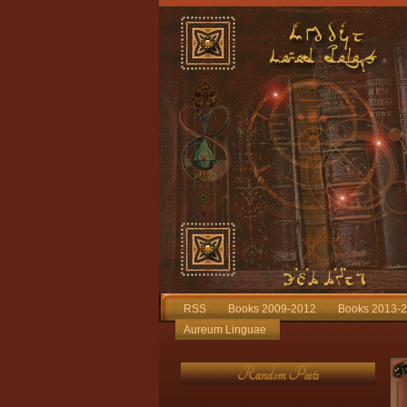
RSS
Books 2009-2012
Books 2013-
Aureum Linguae
Random Posts