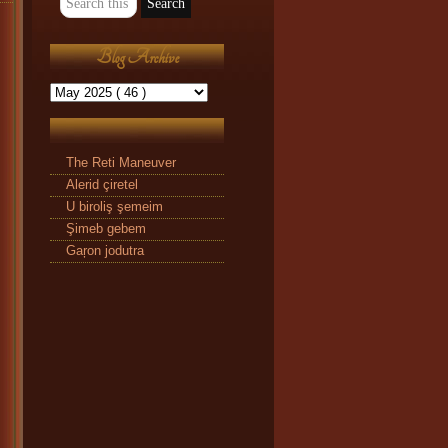
Blog Archive
The Reti Maneuver
Alerid çiretel
U biroliş şemeim
Şimeb gebem
Gaŗon jodutra