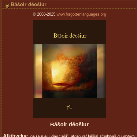
Bāšoir dēošiur
© 2008-2025
www.forgottenlanguages.org
Bāšoir dēošiur
Aţkihyelue
, dēišaur elu yiay tīēši'il afgēhwaf lāišial afnūhwaš du wotydy