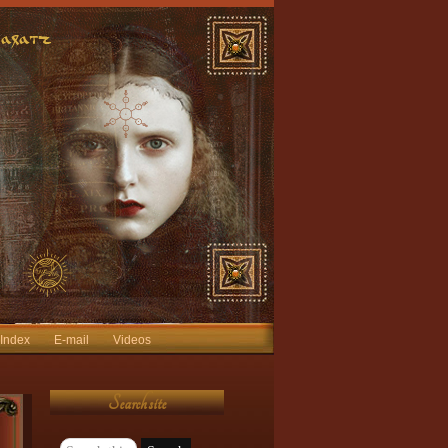
 Index
E-mail
Videos
Search site