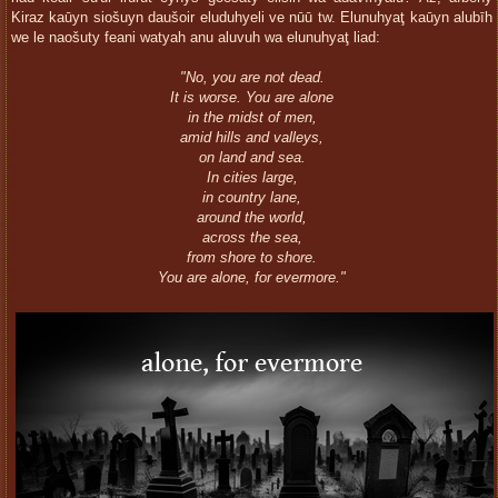
Kiraz kaūyn siošuyn daušoir eluduhyeli ve nūū tw. Elunuhyaţ kaūyn alubīh
we le naošuty feani watyah anu aluvuh wa elunuhyaţ liad:
"No, you are not dead.
It is worse. You are alone
in the midst of men,
amid hills and valleys,
on land and sea.
In cities large,
in country lane,
around the world,
across the sea,
from shore to shore.
You are alone, for evermore."