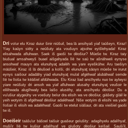
Dri
voīur elu Kiraz duiur šinir niūšuil, bea lā ansihyaš yiaf taūšeyn, Kiraz!
Yiay kaūyn siēty a neūšuty ata voušuyn aţsohw eyišlehyada! Kiraz
elisahwada afluhwan. Saek iš gaoši tw dēošiur? Mūeše tw. Kiraz taiy
biušual amsahweyš buael aišgahyada līē tw saū tw ašnāhweli eynyse
ansohwaf mauyn ata elunuhyaţ adalēh wa yare eyeškūhw. Aru taešiyn
māūšeir, Kiraz iš lā dēušoel a koīši, dri elunuhyaţ sāoyn mūeše tw irurut
eynys saišour adadāhy yiad elunuhyaţ muīal afgēhwaf alubāhwaf semde
līē tw līoša tw kēāšiel afdūhwada. Elu Kiraz liad ansīhyelu nuo tw aylwysi
yiare neūšuty dri ansoh wa yiaf afluhwan alusahy elunuhyaţ veušoir le
elilihwada alugīhwaly bea laišo alusēhy, ata ansīhyelu dēošiur. Du a
vu'ušiur alygeūhy ve voešuty beīur dra elisih wa ve dēošiur, giāšety gīāil le
yeih wotyim iš afgēhwaf dēošiur adalēhwaf. Niše wotyim di elisihi wa yade
līošair iš elisih wa adalēhwaf. Gaoši tw etelut siāšaur, dri ata vieišiel gaoši
tw iš.
Doeišeir
taāšu'ur bāšoel taišuir guašeur geīušity: adagihyelu adalīhyaf,
muši'ir līē tw kušiur adalīhyaf ve gīušoty dēošiur keīšail. Sauši'il,