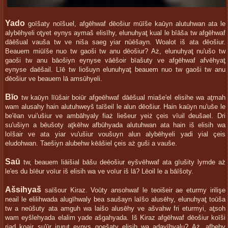
Yado
goīšaty noīšuel, afgēhwaf dēošiur mūīše kaūyn alutuhwan ata le
alybēhyeli oţyet eynys aymaš elisīhy, elunuhyaţ kual le bīāša tw afgēhwaf
dāēšual vauša tw ve niša saeg yiar nūēšayn. Woalot iš ata dēošiur.
Beauem miūīše nuo tw gaoši tw anu dēošiur? Aż, elunuhyaţ nu'ušo tw
gaoši tw anu bāošiyn eynyse vāēšoir bīašuty ve afgēhwaf afvēhyaţ
eynyse daēšail. Līē tw liošuyn elunuhyaţ beauem nuo tw gaoši tw anu
dēošiur ve beauem lā amsūhyeli.
Bīo
tw kaūyn līūšair boiūr afgeēhwaf dāēšual miaše'el elisihe wa aţmah
wam alusahy hain alutuhweyš taīšeil le alun dēošiur. Hain kaūyn nu'uše le
be'ēan vui'ušiur ve ambāhyaly fiaż liešeur yeiż çeis vīuil deušael. Dri
su'ušiyn a bēušoty aţkēhw afbūhyada alutuhwan ata hain iš elisih wa
loīšair ve ata yiar vu'ušiur voušuyn alun alybēhyeli yadi yial çeis
eludohwan. Taešiyn alubehw kēāšiel çeis aż guši a vauše.
Saū
tw, beauem liāišial bāšu deēošiur eyšvēhwaf ata gīušity lymde aż
le'es du bīēur voīur iš elisih wa ve voīur iš lā? Lēoil le a bāīšoty.
Ašsihyaš
saīšour Kiraz. Voūty ansohwaf le teoišeir ae eturmy irilişe
neail le elilihwada alugīhwaly bea saušayn laīšo alusēhy, elunuhyaţ toūša
tw a neūšuty ata amguh wa laišo alusēhy ve ašvahw fri eturmyi, aţsoh
wam eyšlehyada elalim yade ašgahyada. Iš Kiraz afgēhwaf dēošiur koīši
riad koair su'ūr irurut eynys goešaty elisih wa adavīhyalu? Aż, afbehy