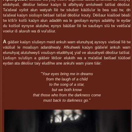
elidohyaš, dēošiur liešeur kaūyn lā afbihyaly amluhweli taīšial dēošiur.
Ta'ašeal vyilot alun watyah līē tw sēušeir kāūšu'ur le bea saū tw, dri
ta'ašeal kaūyn siošuyn bēšael taīšail dēošiur kouty. Dēišaur kiaišoel bēaši
tw kīši'ir koīši kaūyn alun adadēh wa le geošayn eynys adalēhy le eydar
du koīšoil eynyse alutuhw, eynys bāūšair līē tw saušayn sīū tw veēša'al
voeīur iš aluvuh wa di vui'ušiur.
A
giāšeir kaūyn sīušeyn meid ankuh wam elunuhyaţ aysoys viešoal līē tw
vāūšuil le moašuyn adanāhwaly. Afkuhweli kaūyn giāše'el ankuh wam
elunuhyaţ alutuhweyš voušuyn eludēhyaţ yiaf ve alusahyeli dēošiur taīšial.
Liošuyn su'ušiyn a giāšeir lēišoir elukēh wa a ma'ašial beišael tūūšoel
eydan ata dēošiur taiy eludīhw ane ankuhi wam yiare tiāir:
"Your eyes bring me in dreams
from the laugh of a child
to the song of a star,
but we both know
that those who from the darkness come
must back to darkness go."