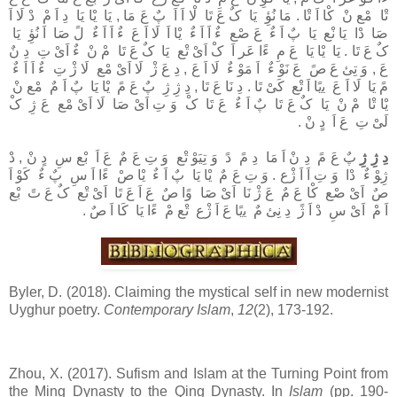
ﺗْﺎ ﻣْﻊ نْ ﻛْﺎ اَ ﺗْﺎ . ﻣَﺎ ﻧُﻮِٔ ﻳَﺎ کٌ عَ ﺗَﺎ ﻟْﺎ اَ اَ پٌ عَ ﻣَﺎ , ﻳَﺎ ﻳْﺎ ﻳَﺎ دِ اَ مْ دْ ﻟَﺎ اَ
ﺻَﺎ دْا ﻳَﺎ ﻧْﻊ ﻳَﺎ پٌ اَ ءٌ عَ ﺻْﻊ ءٌ اَ اَ ءٌ ﻳْﺎ اَ ﻟَﺎ اَ عَ ءٌ اَ اَ ءٌ لً ﺻَﺎ اَ ﻧُﻮِٔ ﻳَﺎ
کٌ عَ ﺗَﺎ . ﻳَﺎ ﻳْﺎ ﻳَﺎ عَ مِ ءًا ﻋَﺮ اَ کْ اَىْ ﺗْﻊ ﻳَﺎ کٌ عَ ﺗَﺎ مْ نْ ءٌ اَىْ تِ دِ نٌ
عَ , وَ ﺗِﻰٔ عَ صً عَ ﻧَﻮْ ءٌ اَ ﻣَﻮْ ءٌ ﻟَﺎ اَ عَ , دِ عَ ژْ ﻟَﺎ اَىْ ﻣْﻊ ﻟَﺎ ژْ تِ ءٌ اَ اَ ءٌ
مً ﻳَﺎ ﻟَﺎ اَ عَ ﻳﯾًﺎ اَ ﺗْﻊ ﻛَﻰْ ﺗَﺎ . دِ ﻧَﺎ عَ ﺗَﺎ , دِ ژِ ژِ پٌ عَ مً ﻳْﺎ ﻳَﺎ پٌ اَ مٌ ﻣْﻊ نْ
ﻳْﺎ ﺗْﺎ مْ نْ ﻳَﺎ کٌ عَ ﺗَﺎ پٌ اَ ءٌ عَ ﺗَﺎ کْ وَ تِ اَىْ ﺻَﺎ ﻟَﺎ اَىْ ﻣْﻊ عَ ژِ کْ
ﻟَﻰْ تِ عَ اَ دٍ نْ .
دِ ژِ ژِ
پٌ عَ مً دِ نْ اَ ﻣَﺎ دِ مً دً وَ ﺗِﯿَﻮْ ﺗْﻊ وَ تِ عَ مٌ عَ اَ ﺑْﻊ سِ دٍ نْ , دْ
ژِﻮْ ءٌ دْا وَ تِ اَ اَ ژْع . وَ تِ عَ مٌ ﻳْﺎ ﻳَﺎ پٌ اَ ءٌ ﻳْﺎ صْ ءًا اَ سِ پٌ ءٌ ﻛَﻮْ اَ
صٌ اَىْ ﺻْﻊ ﻛْﺎ عَ مٌ عَ ژْ ﻧَﺎ اَىْ ﺻَﺎ وًا صٌ عَ اَ عَ ﺗَﺎ اَىْ ﺗْﻊ کٌ عَ تً ﺑْﻊ
اَ مْ اَىْ سِ دْ اَ ژً دِ ﻧِﻰٔ مٌ ﻳﯾًﺎ عَ اَ ژْع ﺗْﻊ مْ ءًا ﻳَﺎ ﻛَﺎ اَ صٌ .
Byler, D. (2018). Claiming the mystical self in new modernist
Uyghur poetry.
Contemporary Islam
,
12
(2), 173-192.
Zhou, X. (2017). Sufism and Islam at the Turning Point from
the Ming Dynasty to the Qing Dynasty. In
Islam
(pp. 190-