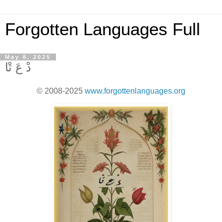
Forgotten Languages Full
May 8, 2025
دْ عَ ﺗْﺎ
© 2008-2025
www.forgottenlanguages.org