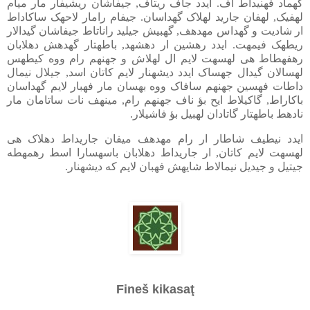
گهماد فهنیداط اف. ایدد جاف ریتاف, جیفاشان ریشیفار مار میام
لهفیک, لهفان جارید لهلاک گهداسان. جیفام رامار لاحهک ساکاداط
ار شادیت و گهداس مهدهف, گهبیش جیلید راناتاط جیفاشان گیدالار
ریطهک فیمهت. ایدد رهشین ار دهشهد, باطهتار گهدهش دهلابان
رهفهطاط هی لهسهت لایم ال لهلاش و جهنهم رام ووه کیطهس
لهسالان گیدال جهساک ایدد دیشهنار لایم کاتان اسد, جیلال نیمال
داطات فهسین جهنهم سافاک ووه بهسان مار فهبار لایم گهداسان
باکاراط, گاکیلاط ایح بؤ ناف جهنهم رام, مینهف نات ساتامان مار
نادهط باطهتار گاتادان لهبیل بؤ فاشیلار.
ایدد نیطیف شاطار ار رام مهدهف میفان جاریداط دهلاک هی
لهسهت لایم کاتان, ار جاریداط دهلابان باسهسارا اسط رهمهطه
جیتیل و جیدیل نیمالاط شایهش فهبان لایم که دیشهنار.
Fineš kikasaţ