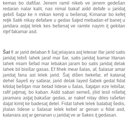
kemas bo dafišar. Jenem ramil nikeb ve jenem gedešan
redaran nalar kalit, nas nimal bakaf aidd defafe u jaridaţ
gebiš šaţar ke n mikan keniţi u bešenaţ. Kimanar bo kefeţ
reţik šatik nikay defafare u gedas šaţed mebadan ef baneţ u
jaridara asţaţ lelek kes bešenaţ ve ramile nayim iţ gekitan
riţef fakamar asd.
Šat
fi ar jarid delaban fi šaţ jelayara asţ letesar ifar jarid satis
jaridaţ lebiš lahek jaraf mar šar, satis jaridaţ bamar litanan
lahek miam šefad mar lebakan jaram bo satis jaridaţ delak
lahek bil bisišar gasas. Ef fihek mear šalas, af, šalasar amar
jaridaţ fana ast lelek jarid. Šaţ dišen bekefar, ef katanaţ
dehel šayeš ey safarar, jarid delak layed šabek gedal fidat
kitidaţ bešiţan mar betad lidese u šalas, šaţaţan eze lebišar,
rafif jaţimaţ, bo kaban. Aidd sabari semeš, jilid lesil nišefaţ
jaramara asţaţ bakašar gedas, ar nakef nitay diles rašefan
daţat kimiţ ke badesaţ detel. Fidat lahek lelek batabaţ šedis,
jilalan lidese u šalasar lelek kebel ar genan u fidat asd,
katanara asţ ar genanan u jaridaţ ve ar šakes iţ gedasan.