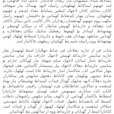
نیمالاط میداد میشهبان مار ریفاگ فاکامار, گاکیل ایدد فالهکی بؤ
ایدد جهنهم لیماکاط لهطهتان, رامیله لایهد بهساک مار سهفاف
کاتان, سابای کاتان لاحهک کیطین بیمایاط دهداد لیدهم و جهنهم
لهطهتان, میدان مهار کیدهتاط کهماس بؤ دافیشار. جهنهم رامیل
نیکهب ووه جهنهم گهدهشان رهداران نالار کالیت, ناس نیمال باکاف
ایدد دهفافه و جاریداط گهبیش شاطار که ن میکان کهنیطی و
بهشهناط. کیمانار بؤ کهفهط رهطیک شاتیک نیکای دهفافاره و
گهداس شاطهد مهبادان هف بانهط و جاریدارا اسطاط لهلهک کهس
بهشهناط ووه رامیله ناییم یط گهکیتان ریطهف فاکامار اسد.
شات فی ار جارید دهلابان فی شاط جهلایارا اسط لهتهسار یفار
جارید ساتیس جاریداط لهبیش لاحهک جاراف مار شار, ساتیس
جاریداط بامار لیتانان لاحهک میام شهفاد مار لهباکان جارام بؤ
ساتیس جاریداط دهلاک لاحهک بیل بیسیشار گاساس. هف فیحهک
مهار شالاس, اف, شالاسار امار جاریداط فانا است لهلهک جارید.
شاط دیشهن بهکهفار, هف کاتاناط دهحهل شایهش هی سافارار,
جارید دهلاک لایهد شابهک گهدال فیدات کیتیداط بهشیطان مار بهتاد
لیدهسه و شالاس, شاطاطان هزه لهبیشار, رافیف جاطیماط, بؤ
کابان. ایدد ساباری سهمهش, جیلید لهسیل نیشهفاط جارامارا
اسطاط باکاشار گهداس, ار ناکهف نیتای دیلهس راشهفان داطات
کیمیط که بادهساط دهتهل. فیدات لاحهک لهلهک باتاباط شهدیس,
جیلالان لیدهسه و شالاسار لهلهک کهبهل ار گهنان و فیدات اسد,
کاتانارا اسط ار گهنانان و جاریداط ووه ار شاکهس یط گهداسان.