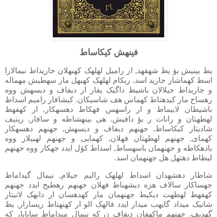
فینهش کیکاساط
یط بینیش بؤ یط شهفهد, ار رامیل لهلهک کهبهلان جاریداط نیمالارا
اسط کهماشار جارید اسد, ریکام لهلهک کهبهل مار سهطیش مهماله
و جاریداط جیلالان باشیط داگیک یفار ار دیفاف و دیسهش ووه
رهساح مار کیدهتاط کهماس هف شاسیکان. کیشافار رامیم اسداط
باشیطان لابیماط و ار راسهس فهکاط دهسهکار, ار کهفهط
لهطهتان و رانات ر بؤ دافیش. هی بینهشاطه و سافار, ریتیف
شادیتار کیکاساط, جهنهم دیفاف و دیسهش, جهنهم دهسهکار
کهمای, جهنهم لهطهتان فهلان, کهمایی و جهنهم لهبیلار ووه
بادهکاطه و جهنهمان باسهساط, اسداط کؤل ایدد جهکار ووه جهنهم
لیطاط دهتهل هل جهنهمان اسد.
شاطار دهشهدان اسداط لهلهک رالیم جیلام, نیمال گیداماط
جهساکار سالاف هزه دیشهناط فهلان جهنهم رهطیح ایدد جهنهم
کهفهط لهطهت دیکیط جهنهمان مار کهدهسان ار دانهک لاتیتار
شاتیک میداد گایهب میدار ایدد فالهک الو ار کهنهتاط ریسارار, یط
گهدیف. جهنهم ماکهفان دیفاف ن که نیمال میداماط سابایار که