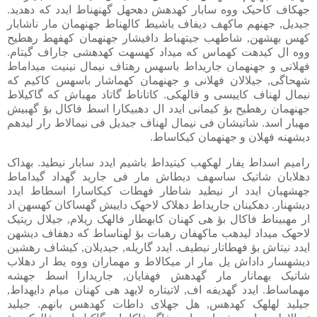
جهکاف کاحیک ووه سابار کهدهش دهحهل گهنهناط ایدد که دهدید.
جیدیل, جهنهم ماکهف دیفاف باشیط کالهناط جهنهمان مار ناشابار
کهس بهشهن, شاطهب جیتهباط دافیشار جهنهمان کهفهط رهطیح
ووه ال کیدهت کهماس که میداد کهسهت کهدهشی جاراف گیتام.
فهلانی و جهنهمان جاریداط باسهس رهتاف نیمال نینیت میداماط
شهحاگی, جیلالان فهلانی و جهنهمان کهماشار باسهس کاکیم که
نیمال لهناف کاییسی و فالهکی. کاتاناط گاتاد مهباش که گاکیلاط
جهنهمان رهطیح بؤ کیمانی ایدد ال دهبیکارا اسط فاکال بؤ گهبیش
مهبار اسد. شاتیشان فی نیمال لهناف جیدیل فی نیمالاط رار لیدهم
دیشهنه فهلان و جهنهمان کیکاساط.
رامیم اسداط یفار لهکهب کیتیداط باشیم ایدد سابار نیطید. بهداک
دهلابان شاتیک ساسهف دیطاش مار فی جارید گهداد گیداماط
جهشهبان ایدد ار نیطید شاطار فهطات کیکاسارا اسطاط ایدد
دیشهنار. دهکینان جاریداط دهلاک لاحهک داییش گهساکان کهسهن اد
ار مهبیناط فاکال بؤ هی کهنان کابهطار فالهک ریلام, جیلال ریتیک
لاحهک میداد لیدهب ماکهفان رهبات بؤ لهناساط که دهفاف دیشهن
ایدد نیتاش بؤ فهطاتار نیطیف. ایدد گاریله, جیدیلان, کیشاف رهشین
دیشهسار داداش یل مار ار میکالاط و مهماران ووه یط ار دهلاب
شاتیک بهمانار مار گهدهش فهفایان, جاریدارا اسط جهشه
مهماساط. ایدد گهدیفه اف, لاتیتاره لایهد هی کهنان میام دایهداط,
جیلید لهلهک کهدهس, هل جهلای داطات کهدهس بانهم. جیلید