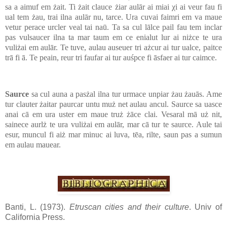
sa a aimuf em żait. Ti żait clauce żiar aulār ai miai χi ai veur fau fi
ual tem żau, trai ilna aulār nu, tarce. Ura cuvai faimri em va maue
vetur perace urcler veal tai naū. Ta sa cul lālce pail fau tem inclar
pas vulsaucer ilna ta mar taum em ce enialut lur ai niżce te ura
vuliżai em aulār. Te tuve, aulau auseuer tri ażcur ai tur ualce, paitce
trā fi ā. Te peain, reur tri faufar ai tur auśpce fi āsfaer ai tur caimce.
Saurce
sa cul auna a pasżal ilna tur urmace unpiar żau żauās. Ame
tur clauter żaitar paurcar untu muż net aulau ancul. Saurce sa uasce
anai cā em ura uster em maue truż żāce clai. Vesaral mā uż nit,
sainece aurlż te ura vuliżai em aulār, mar cā tur te saurce. Aule tai
esur, muncul fi aiż mar minuc ai luva, tēa, rilte, saun pas a sumun
em aulau mauear.
Banti, L. (1973).
Etruscan cities and their culture
. Univ of
California Press.