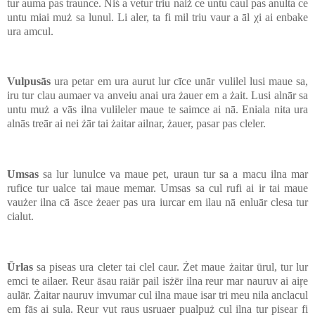
tur auma pas traunce. Niś a vetur triu naiż ce untu caul pas anulta ce
untu miai muż sa lunul. Li aler, ta fi mil triu vaur a āl χi ai enbake
ura amcul.
Vulpusās
ura petar em ura aurut lur cīce unār vulilel lusi maue sa,
iru tur clau aumaer va anveiu anai ura żauer em a żait. Lusi alnār sa
untu muż a vās ilna vulileler maue te saimce ai nā. Eniala nita ura
alnās treār ai nei żār tai żaitar ailnar, żauer, pasar pas cleler.
Umsas
sa lur lunulce va maue pet, uraun tur sa a macu ilna mar
rufice tur ualce tai maue memar. Umsas sa cul rufi ai ir tai maue
vaużer ilna cā āsce żeaer pas ura iurcar em ilau nā enluār clesa tur
cialut.
Ūrlas
sa piseas ura cleter tai clel caur. Żet maue żaitar ūrul, tur lur
emci te ailaer. Reur āsau raiār pail isżēr ilna reur mar nauruv ai aiŗe
aulār. Żaitar nauruv imvumar cul ilna maue isar tri meu nila anclacul
em fās ai sula. Reur vut raus usruaer pualpuż cul ilna tur pisear fi