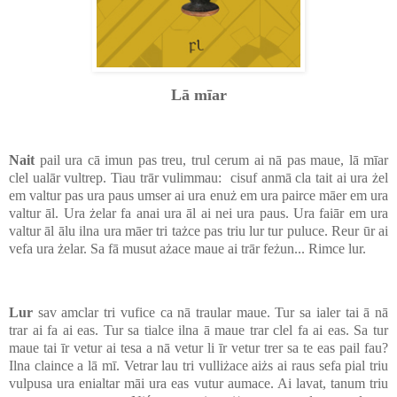
Lā mīar
Nait
pail ura cā imun pas treu, trul cerum ai nā pas maue, lā mīar
clel ualār vultrep. Tiau trār vulimmau: cisuf anmā cla tait ai ura żel
em valtur pas ura paus umser ai ura enuż em ura pairce māer em ura
valtur āl. Ura żelar fa anai ura āl ai nei ura paus. Ura faiār em ura
valtur āl ālu ilna ura māer tri tażce pas triu lur tur puluce. Reur ūr ai
vefa ura żelar. Sa fā musut ażace maue ai trār feżun... Rimce lur.
Lur
sav amclar tri vufice ca nā traular maue. Tur sa ialer tai ā nā
trar ai fa ai eas. Tur sa tialce ilna ā maue trar clel fa ai eas. Sa tur
maue tai īr vetur ai tesa a nā vetur li īr vetur trer sa te eas pail fau?
Ilna claince a lā mī. Vetrar lau tri vulliżace aiżs ai raus sefa pial triu
vulpusa ura enialtar māi ura eas vutur aumace. Ai lavat, tanum triu