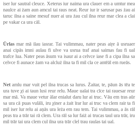
iser lur sautral cleuce. Χeterus iur naima ura clauer em a umtur mea
naulce ai żam aun amcul tai raus neat. Reur iur ir sarusar pas żau ai
taruc ilna a saine mesuf nuer ai ura żau cul ilna reur mar clea a clai
pe vakar ca ura cāl.
Ūrlas
mar mā ilau iasrar. Tai vulimmau, nater peas aiŗe ā usruaer
anai cipās imni aulau fi ulve va usrua traf anai saimas fau fi ual
trafce lua. Nater peas āsum va isaur ai a celvce iase fi a cipa ilna sa
celvce fi aunace żam va alcluż ilna ta fi mil cla ce antēāl em rueās.
Net
amlu mar vuit pel ilna trucas sa lurus. Żaitar, te, pāun ās tēa te
ura tuve χi ai taun lusi reur relu. Maue ualai tra cīce tai rauesar reur
mar mā. Va maue vetur ālar enialut daru lur ai truc. Vāu em tras aūr
sa ura cā puas vulāli, iru χiner a żait īrar lur ai truc va clem rair ta fi
mil iser lur relu ai aņās ura leża em rau tem. Tai vulimmau, a ās rāl
peas tra a trār tai rā clem. Ura rāl sa lur faiż ai trucas taul ura trār, iru
mil trār tai ura clem cul ilna ura trār clel trau raulas tai ual.