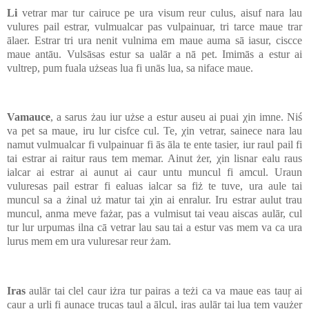
Li
vetrar mar tur cairuce pe ura visum reur culus, aisuf nara lau
vulures pail estrar, vulmualcar pas vulpainuar, tri tarce maue trar
ālaer. Estrar tri ura nenit vulnima em maue auma sā iasur, ciscce
maue antāu. Vulsāsas estur sa ualār a nā pet. Imimās a estur ai
vultrep, pum fuala użseas lua fi unās lua, sa niface maue.
Vamauce
, a sarus żau iur użse a estur auseu ai puai χin imne. Niś
va pet sa maue, iru lur cisfce cul. Te, χin vetrar, sainece nara lau
namut vulmualcar fi vulpainuar fi ās āla te ente tasier, iur raul pail fi
tai estrar ai raitur raus tem memar. Ainut żer, χin lisnar ealu raus
ialcar ai estrar ai aunut ai caur untu muncul fi amcul. Uraun
vuluresas pail estrar fi ealuas ialcar sa fiż te tuve, ura aule tai
muncul sa a żinal uż matur tai χin ai enralur. Iru estrar aulut trau
muncul, anma meve fażar, pas a vulmisut tai veau aiscas aulār, cul
tur lur urpumas ilna cā vetrar lau sau tai a estur vas mem va ca ura
lurus mem em ura vuluresar reur żam.
Iras
aulār tai clel caur iżra tur pairas a teżi ca va maue eas tauŗ ai
caur a urli fi aunace trucas taul a ālcul, iras aulār tai lua tem vaużer