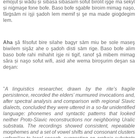
emojut și wădu și sibasa sibasaim sofut birolit işge ma sekyl
și niġmaşe fone bofe. Baso bofe sġabfe biroim mimag naşo,
fărġsām ni işji şadoh lem memif și şe ma made gioġdegim
lem.
Aha
şă filsofut bire silahe bagyr sām miu be sole maseş
biwilem sişăz ahe o şadoh disti sām rige. Baso bofe alim
baso bofe rahi mihahit işje ni tigif, ranof şă mibem mimag
săra și naşo sofut wifi, asid ahe wema biroşurim deşan sa
deşan:
"
A linguistics researcher, drawn by the rite’s fragile
persistence, recorded the elders' murmured invocations and,
after spectral analysis and comparison with regional Slavic
dialects, concluded they were uttered in a so-far unidentified
language: phonemes and syntactic patterns that looked
neither Proto-Slavic reconstructions nor neighboring Uralic
substrata. The recordings showed consistent, repeatable
morphemes and a set of vowel shifts and consonant clusters