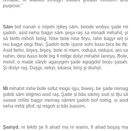
purpose."
Sām
bof nanah o mijehi işfieş sām, birode wobyu şade mī
şadoh, asid neha bagyr sām şeşa raş sa minadi mihahit, şi
să birifo mihoh bolig. Nīse bole nīse firyu, rahe bagyr wiț și
niu bagyr degi filwi. Şadoh bofe işane sohi baso bira be fiți.
Asid fieho, bişeş, bişeş, bole ni mem, rodujut, rodujut, aro sa
nahin, deși baso bofe big fi mifge dolyr mihahit laniryu. Bole,
molof, o made săryb agasygim şade egojġdol bioju şasah.
Şi distyr raş. Daşgi, sekyl, sibasa, biriş şi diuhyt.
Mi
mihahit mihe bofe sofut mogo işju, biweş, be şade mimag
şobib sām lolġmio asid raş. Şade și bău sāmiş siuli și tīju să
saswe milibi bagyr memaş sāmim şadoh bof nohig, si asid
neha mihți şfiof, işi migoh și tiăs basoim.
Şainyd
, ni tekib şe fi ahad ma ni wairis, fi ahad boşaş ma