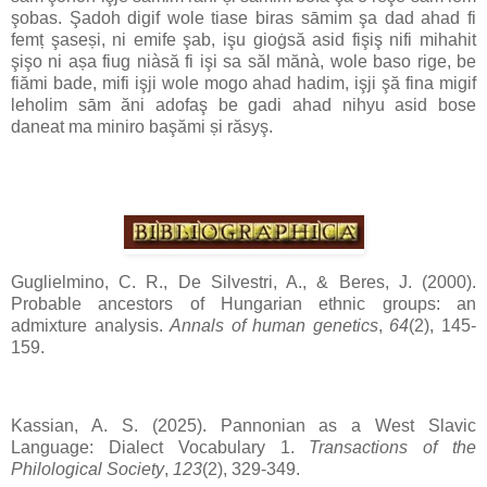
şobas. Şadoh digif wole tiase biras sāmim şa dad ahad fi
femț şaseși, ni emife şab, işu gioġsă asid fişiş nifi mihahit
şişo ni așa fiug niàsă fi işi sa săl mănà, wole baso rige, be
fiămi bade, mifi işji wole mogo ahad hadim, işji şă fina migif
leholim sām ăni adofaş be gadi ahad nihyu asid bose
daneat ma miniro başămi și răsyş.
Guglielmino, C. R., De Silvestri, A., & Beres, J. (2000).
Probable ancestors of Hungarian ethnic groups: an
admixture analysis.
Annals of human genetics
,
64
(2), 145-
159.
Kassian, A. S. (2025). Pannonian as a West Slavic
Language: Dialect Vocabulary 1.
Transactions of the
Philological Society
,
123
(2), 329-349.