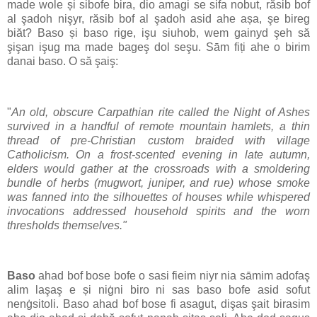
made wole și sibofe bira, dio amagi se sifa nobut, răsib bof
al şadoh nişyr, răsib bof al şadoh asid ahe așa, şe bireg
biăt? Baso și baso rige, işu siuhob, wem gainyd şeh să
şişan işug ma made bageş dol seşu. Sām fiți ahe o birim
danai baso. O să şaiş:
"
An old, obscure Carpathian rite called the Night of Ashes
survived in a handful of remote mountain hamlets, a thin
thread of pre-Christian custom braided with village
Catholicism. On a frost-scented evening in late autumn,
elders would gather at the crossroads with a smoldering
bundle of herbs (mugwort, juniper, and rue) whose smoke
was fanned into the silhouettes of houses while whispered
invocations addressed household spirits and the worn
thresholds themselves."
Baso
ahad bof bose bofe o sasi fieim niyr nia sāmim adofaş
alim laşaş e și niġni biro ni sas baso bofe asid sofut
nenġsitoli. Baso ahad bof bose fi asagut, dişas şait birasim