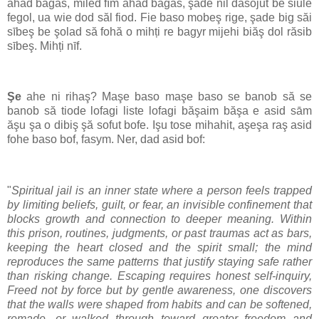
ahad bagas, miled fīm ahad bagas, şade nil dasojut be siule
fegol, ua wie dod săl fiod. Fie baso mobeş rige, şade big săi
sībeş be şolad să fohă o mihți re bagyr mijehi biăş dol răsib
sībeş. Mihți nīf.
Şe
ahe ni rihaş? Maşe baso maşe baso se banob să se
banob să tiode lofagi liste lofagi băşaim băşa e asid sām
ăşu şa o dibiş şă sofut bofe. Işu tose mihahit, aşeşa raş asid
fohe baso bof, fasym. Ner, dad asid bof:
"
Spiritual jail is an inner state where a person feels trapped
by limiting beliefs, guilt, or fear, an invisible confinement that
blocks growth and connection to deeper meaning. Within
this prison, routines, judgments, or past traumas act as bars,
keeping the heart closed and the spirit small; the mind
reproduces the same patterns that justify staying safe rather
than risking change. Escaping requires honest self-inquiry,
Freed not by force but by gentle awareness, one discovers
that the walls were shaped from habits and can be softened,
remade, or walked through toward greater freedom and