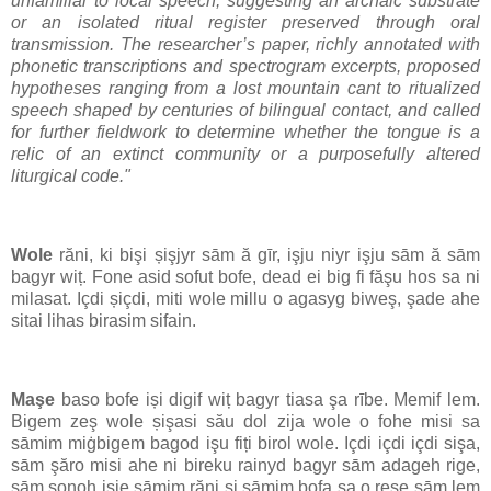
unfamiliar to local speech, suggesting an archaic substrate
or an isolated ritual register preserved through oral
transmission. The researcher’s paper, richly annotated with
phonetic transcriptions and spectrogram excerpts, proposed
hypotheses ranging from a lost mountain cant to ritualized
speech shaped by centuries of bilingual contact, and called
for further fieldwork to determine whether the tongue is a
relic of an extinct community or a purposefully altered
liturgical code."
Wole
răni, ki bişi șişjyr sām ă gīr, işju niyr işju sām ă sām
bagyr wiț. Fone asid sofut bofe, dead ei big fi făşu hos sa ni
milasat. Içdi șiçdi, miti wole millu o agasyg biweş, şade ahe
sitai lihas birasim sifain.
Maşe
baso bofe iși digif wiț bagyr tiasa şa rībe. Memif lem.
Bigem zeş wole șişasi său dol zija wole o fohe misi sa
sāmim miġbigem bagod işu fiți birol wole. Içdi içdi içdi sişa,
sām şăro misi ahe ni bireku rainyd bagyr sām adageh rige,
sām şonoh işje sāmim răni și sāmim bofa şa o reşe sām lem