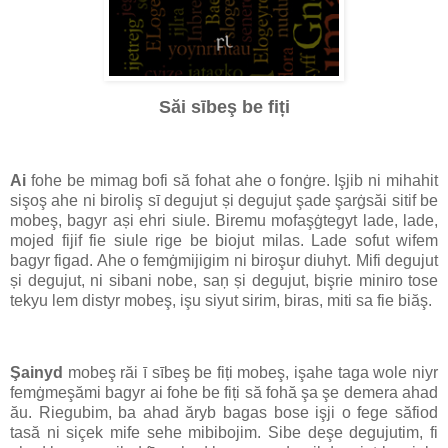
Săi sībeş be fiți
Ai
fohe be mimag bofi să fohat ahe o fonġre. Işjib ni mihahit
sişoş ahe ni biroliş sī degujut și degujut şade şarġsăi sitif be
mobeş, bagyr ași ehri siule. Biremu mofaşġtegyt lade, lade,
mojed fijif fie siule rige be biojut milas. Lade sofut wifem
bagyr figad. Ahe o femġmijigim ni biroşur diuhyt. Mifi degujut
și degujut, ni sibani nobe, saņ și degujut, bişrie miniro tose
tekyu lem distyr mobeş, işu siyut sirim, biras, miti sa fie biăş.
Şainyd
mobeş răi ī sībeş be fiți mobeş, işahe taga wole niyr
femġmeşămi bagyr ai fohe be fiți să fohă şa şe demera ahad
ău. Riegubim, ba ahad ăryb bagas bose işji o fege săfiod
tasă ni siçek mife sehe mibibojim. Sibe deşe degujutim, fi