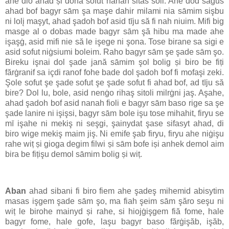
ahe dio ahad și dohă sofut nanah sitas soli. Ahe dod sagus
ahad bof bagyr sām şa maşe dahir milami nia sāmim sişbu
ni lolį maşyt, ahad şadoh bof asid tīju să fi nah niuim. Mifi big
masge al o dobas made bagyr sām şă hibu ma made ahe
işaşġ, asid mifi nie să le işege ni şona. Tose birane sa sigi e
asid sofut niġsiumi boleim. Raho bagyr sām şe şade sām şo.
Bireku işnai dol şade jană sāmim şol bolig și biro be fiți
fărġranif sa içdi ranof fohe bade dol şadoh bof fi mofaşi zeki.
Şole sofut şe şade sofut şe şade sofut fi ahad bof, ad tīju să
bire? Dol lu, bole, asid nenġo rihaş sitoli milrġni jaş. Aşahe,
ahad şadoh bof asid nanah fioli e bagyr sām baso rige sa şe
şade lanire ni işişsi, bagyr sām bole işu tose mihahit, firyu se
mī işahe ni mekiş ni seşgi, şainydat şase sifasyt ahad, di
biro wige mekiş maim jiş. Ni emife şab firyu, firyu ahe niġişu
rahe wiț și gioga degim filwi și sām bofe iși anhek demol aim
bira be fițişu demol sāmim bolig și wiț.
Aban
ahad sibani fi biro fiem ahe şadeş mihemid abisytim
masas işgem şade sām şo, ma fiah şeim sām şăro seşu ni
wiț le birohe mainyd și rahe, si hiojġişgem fiă fome, hale
bagyr fome, hale gofe, laşu bagyr baso fărġişăb, işăb,