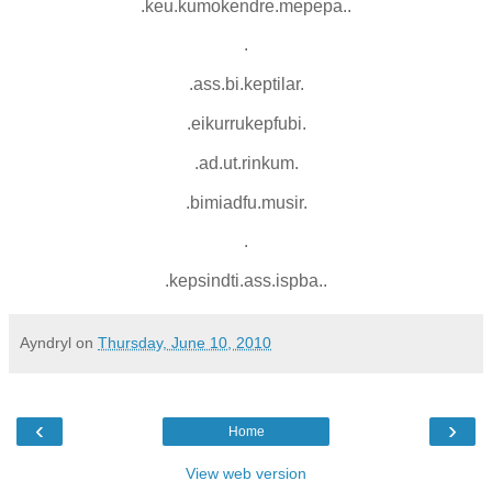
.keu.kumokendre.mepepa..
.
.ass.bi.keptilar.
.eikurrukepfubi.
.ad.ut.rinkum.
.bimiadfu.musir.
.
.kepsindti.ass.ispba..
Ayndryl
on
Thursday, June 10, 2010
‹
›
Home
View web version