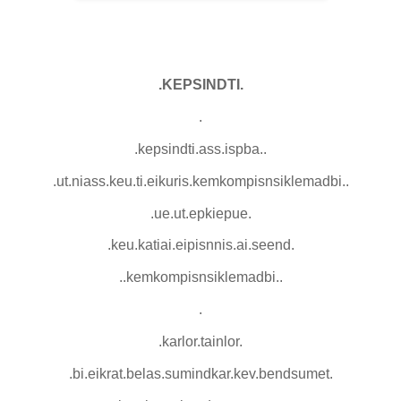
.KEPSINDTI.
.
.kepsindti.ass.ispba..
.ut.niass.keu.ti.eikuris.kemkompisnsiklemadbi..
.ue.ut.epkiepue.
.keu.katiai.eipisnnis.ai.seend.
..kemkompisnsiklemadbi..
.
.karlor.tainlor.
.bi.eikrat.belas.sumindkar.kev.bendsumet.