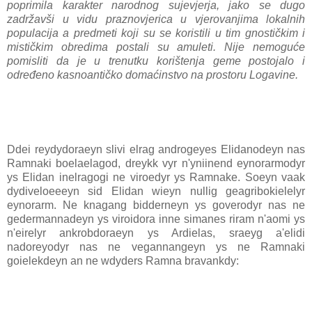
poprimila karakter narodnog sujevjerja, jako se dugo
zadržavši u vidu praznovjerica u vjerovanjima lokalnih
populacija
a predmeti koji su se koristili u tim gnostičkim i
mističkim obredima postali su amuleti. Nije nemoguće
pomisliti da je u trenutku korištenja geme postojalo i
određeno kasnoantičko domaćinstvo na prostoru Logavine.
Ddei reydydoraeyn slivi elrag androgeyes Elidanodeyn nas
Ramnaki boelaelagod, dreykk vyr n'yniinend eynorarmodyr
ys Elidan inelragogi ne viroedyr ys Ramnake. Soeyn vaak
dydiveloeeeyn sid Elidan wieyn nullig geagribokielelyr
eynorarm. Ne knagang bidderneyn ys goverodyr nas ne
gedermannadeyn ys viroidora inne simanes riram n'aomi ys
n'eirelyr ankrobdoraeyn ys Ardielas, sraeyg a'elidi
nadoreyodyr nas ne vegannangeyn ys ne Ramnaki
goielekdeyn an ne wdyders Ramna bravankdy: