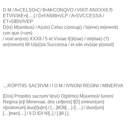
D M / A•CELSO•C/ B•M•CONQVO / VIXIT ANXXXII /5
ETVIVIAE•I[….] / D•FANIIII•VLP / A•SVCCESSA /
ET•SIBIVIVEP
D(is) M(anibus) / A(ulo) Celso c(oniugi) / b(ene) m(erenti)
con quo (=um)
/ vixit an(nis) XXXII / 5 et Viviae f(i)l(iae) / ob(itae) (?)
an(norum) IIII Ulp(i)/a Successa / et sibi viv(a)e p(osuit)
....ROPITIIS SACRVM / I O M / IVNONI REGINI / MINERVA
[Diis] Propitiis sacrum/ I(ovi) O(ptimo) M(aximo)/ Iunoni
Regina [e]/ Minervae, diis cet[eris] /[D] ominor(um)
n[ostrorum] duo[r]u[m] / […]IIOII[…] /[….] / duor[um]
[…]men[…] / II D IDI NI[..] / [.]III [.].