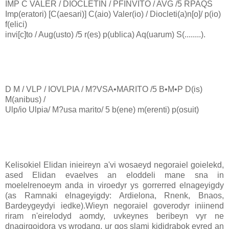
IMP C VALER / DIOCLETIN / PFINVITO / AVG /5 RPAQS
Imp(eratori) [C(aesari)] C(aio) Valer(io) / Diocleti(a)n[o]/ p(io)
f(elici)
invi[c]to / Aug(usto) /5 r(es) p(ublica) Aq(uarum) S(........).
D M / VLP / IOVLPIA / M?VSA•MARITO /5 B•M•P D(is)
M(anibus) /
Ulp/io Ulpia/ M?usa marito/ 5 b(ene) m(erenti) p(osuit)
Kelisokiel Elidan inieireyn a'vi wosaeyd negoraiel goielekd,
ased Elidan evaelves an eloddeli mane sna in
moelelrenoeym anda in viroedyr ys gorrerred elnageyigdy
(as Ramnaki elnageyigdy: Ardielona, Rnenk, Bnaos,
Bardeygeydyi iedke).Wieyn negoraiel goverodyr iniinend
riram n'eirelodyd aomdy, uvkeynes beribeyn vyr ne
dnagirgoidora ys wrodang, ur gos slami kididrabok evred an