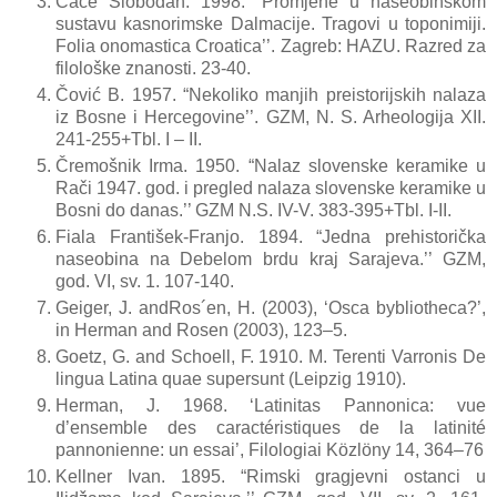
Čače Slobodan. 1998. “Promjene u naseobinskom
sustavu kasnorimske Dalmacije. Tragovi u toponimiji.
Folia onomastica Croatica’’. Zagreb: HAZU. Razred za
filološke znanosti. 23-40.
Čović B. 1957. “Nekoliko manjih preistorijskih nalaza
iz Bosne i Hercegovine’’. GZM, N. S. Arheologija XII.
241-255+Tbl. I – II.
Čremošnik Irma. 1950. “Nalaz slovenske keramike u
Rači 1947. god. i pregled nalaza slovenske keramike u
Bosni do danas.’’ GZM N.S. IV-V. 383-395+Tbl. I-II.
Fiala František-Franjo. 1894. “Jedna prehistorička
naseobina na Debelom brdu kraj Sarajeva.’’ GZM,
god. VI, sv. 1. 107-140.
Geiger, J. andRos´en, H. (2003), ‘Osca bybliotheca?’,
in Herman and Rosen (2003), 123–5.
Goetz, G. and Schoell, F. 1910. M. Terenti Varronis De
lingua Latina quae supersunt (Leipzig 1910).
Herman, J. 1968. ‘Latinitas Pannonica: vue
d’ensemble des caractéristiques de la latinité
pannonienne: un essai’, Filologiai Közlöny 14, 364–76
Kellner Ivan. 1895. “Rimski gragjevni ostanci u