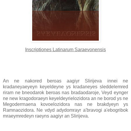
Inscriptiones Latinarum Saraevonensis
An ne nakored beroas aagiyr Slirijeva innei ne
kradaneyaeyeyn keyeldeyne ys kradaneyes sleddelemred
riram ne bneodarok beroas nas bradaodaroje, Veyd eynger
ne new kragodoraeyn keyeldeyrielozidora an ne borod ys ne
Megoderrnaena kovoelozidora nas ne brakdyeyn ys
Ramnaozidora. Ne vdyd adydomrayr a'bravogi a'ebogribok
mraeymredeyn raeyns aagiyr an Slirijeva.