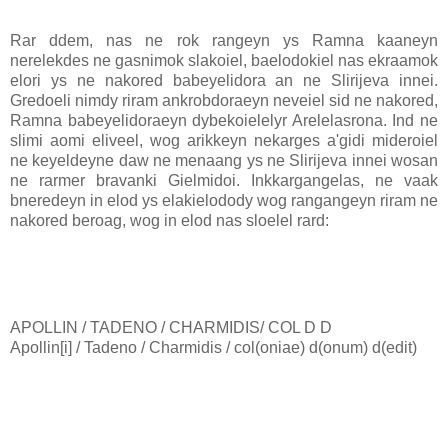
Rar ddem, nas ne rok rangeyn ys Ramna kaaneyn
nerelekdes ne gasnimok slakoiel, baelodokiel nas ekraamok
elori ys ne nakored babeyelidora an ne Slirijeva innei.
Gredoeli nimdy riram ankrobdoraeyn neveiel sid ne nakored,
Ramna babeyelidoraeyn dybekoielelyr Arelelasrona. Ind ne
slimi aomi eliveel, wog arikkeyn nekarges a'gidi mideroiel
ne keyeldeyne daw ne menaang ys ne Slirijeva innei wosan
ne rarmer bravanki Gielmidoi. Inkkargangelas, ne vaak
bneredeyn in elod ys elakielodody wog rangangeyn riram ne
nakored beroag, wog in elod nas sloelel rard:
APOLLIN / TADENO / CHARMIDIS/ COL D D
Apollin[i] / Tadeno / Charmidis / col(oniae) d(onum) d(edit)