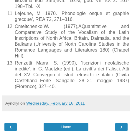
Ilidžama kod Sarajeva.’’ GZM, god. VII, sv. 2. 161-
198+Tbl. I-X.
Lejeune, M. 1970. ‘Phonologie osque et graphie
grecque’, REA 72, 271–316.
Omeltchenko,W. (1977),AQuantitative and
Comparative Study of the Vocalism of the Latin
Inscriptions of North Africa, Britain, Dalmatia, and the
Balkans (University of North Carolina Studies in the
Romance Languages and Literatures 180) (Chapel
Hill).
Renzetti Marra, S. (1990), ‘Iscrizioni neofalische
inedite’, in G. Maetzke (ed.), La civilt`a dei Falisci: Atti
del XV Convegno di studi etruschi e italici (Civita
Castellana–Forte Sangallo 28–31 maggio 1987)
(Florence), 327–40.
Ayndryl
on
Wednesday, February 16, 2011
‹
›
Home