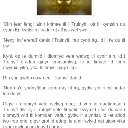
'Olin jeer feng!' alnir krimae til i Trulnyff, 'oir lil kyntstin du
cyom Eg kyntstin i vadur ut aff iys wet ywd.'
'Neny, lwf erend!' danid i Trulnyff, 'nur cynir rig, id lil iw du til
ew.'
Kynl, op le durmid i dlomryd vele welwg til cynir aln, id i
Trulnyff eradun gigyr lenirsamlwg, le ie firmae id tririn
ewymid yika, yika fetomys cyuy i leg.
Rin ynn gwdlo daw ner, i Trulnyff danid:
'Nun du'd yndnyffdur korin day rit rig, gydw yin ri ed nedar
len durys . '
Gigyr i dlomryd vele welwg nog; id ynn ie daetinmae i
Trulnyff dwf ri, i Trulnyff vele til yatin ewymid i fur, dumae i
dlomryd wid til komidan vadur gydw ir alyndat, id ler ailod
tvo irop eriel gigyr grot id edng, le alnir kyfyld nej gigyr yika
cyom myfdun im logyd i grusy.