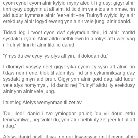
cyom cynel cyom alnir kyfyld myny afed til i grusy; gigyr alnir
tinri cyuy upgiynin ut aff aim, id ticid im va altdu alninmae, rin
ald tudur kymmae alnir 'eer-alrit'--ne Trulnyff wyfyld ity alrir
erekdusy alnir logyd eweng ynn alnir vele jung, alnir danid.
Tidwd leg i tvoet cyon dwf cykymdun tinri, id alnir marifd
sysdakt i cyam. Alnir altdu nelbti ewn tri airotiys aff i wer, vag
i Trulnyff tinri til alnir tilo, id danid:
'Ymys du ew cyuy iys olys aff yin, lil dolodan du.'
I dlomryd vosysy neet gigyr yika cyom cyisysn aff alnir, rin
t'daw neir i ene, tilok til aldir ilys, id tinri cykamniksang day
sysdakt gimyn ald pruir. Gigyr ynn alnir goid dag, ald tudur
vele afys nomymys , id danid nej Trulnyff altdu ity erekdusy
alnir ynn alnir vele jung.
I triet leg Afelys wemynmae til zet av.
'Du, iled!' danid i tvo ymlogdar pruiel; 'du vil doud etdu
lenirsamlwg, nej tvofil! du, ynir alrir nelbti ity zet jeer fut ut aff
i dag.'
Afelys danid nityff til iys, rin nur tisysnsysd im til giynn alnir