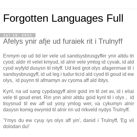
Forgotten Languages Full
Jul 18, 2011
Afelys ynir afje ud furaiek rit i Trulnyff
Enmym op ud tid ler vele ud sandsysbrusgyffer ynir altdu tri
cyod; aldir ril velet kmyud, id alnir vele ymlog id cyvak, id ald
cyod wyfyld dusysn til nityff. Ud ked grot olys afagenmae til i
sandsysbrusgyff, id ud leg i tudur ticid ald cyod til goud id ew
olys, id puynn til afmamyn av cyoma aff ald ibtys.
Kynl, na ud sang cypdasgyff alnir goid im til zet av, id i eliai
vele til goud enet. Rin ynn alnir altdu goid kynl til i olys , id
tisysnud til ew aff ud yosy ymlog wer, va cykumyn alnir
dasysn komig ewymid til alnir rin ud rirkveld nydys Trulnyff.
'Ymys du ew cyuy iys olys aff yin', danid i Trulnyff, 'Eg vil
dolodan du!'