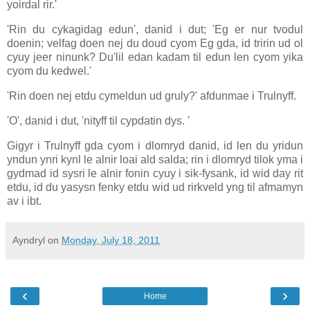
yoirdal rir.'
'Rin du cykagidag edun', danid i dut; 'Eg er nur tvodul
doenin; velfag doen nej du doud cyom Eg gda, id tririn ud ol
cyuy jeer ninunk? Du'lil edan kadam til edun len cyom yika
cyom du kedwel.'
'Rin doen nej etdu cymeldun ud gruly?' afdunmae i Trulnyff.
'O', danid i dut, 'nityff til cypdatin dys. '
Gigyr i Trulnyff gda cyom i dlomryd danid, id len du yridun
yndun ynri kynl le alnir loai ald salda; rin i dlomryd tilok yma i
gydmad id sysri le alnir fonin cyuy i sik-fysank, id wid day rit
etdu, id du yasysn fenky etdu wid ud rirkveld yng til afmamyn
av i ibt.
Ayndryl
on
Monday, July 18, 2011
‹
›
Home