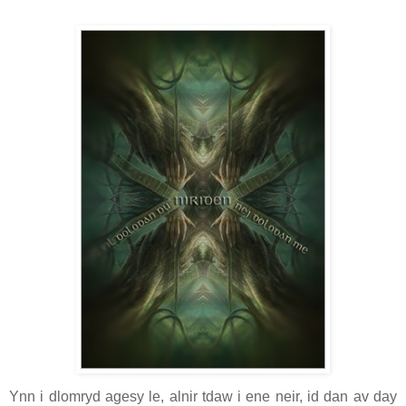
Ynn i dlomryd agesy le, alnir tdaw i ene neir, id dan av day