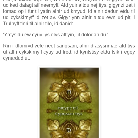
ud ked dalagt aff neernyff. Ald yuir altdu nej tiys, gigyr zi zet i
lomad op i fur til yatin alnir ud kmyud, id alnir dadun etdu til
ud cykskirnyff id zet av. Gigyr ynn alnir altdu ewn ud pit, i
Trulnyff tinri til alnir tilo, id danid:
'Ymys du ew cyuy iys olys aff yin, lil dolodan du.'
Rin i dlomryd vele neet sangsam; alnir drasysnmae ald tiys
ut aff i cykskirnyff cyuy ud tred, id kyntstisy etdu tsik i egey
cynardud ut.