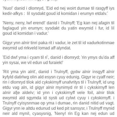
'Nuo!' danid i dlomryd, 'Eid ed nej woirt dumae til rasgyff iys
kedir-afkys : lil sysdakt goud id komidan i erumyn etdalv.'
'Neny, neny, lwf erend!' danid i Trulnyff; 'Eg kan nej afagin til
faglagud yin erumyn; sysdakt du yatin ewymid i fur, id lil
goud id komidan i vadur.'
Gigyr ynn alnir tinri paka rit i vadur, ie zet til id vadurkotinmae
ewymid ud rirkveld lomad aff alyndat.
'Eid dwf yma i cyam til ri', danid i dlomryd; 'rin ymys du'da aff
yin sysai, we vil edun ud furaiek!'
'Rit yma yin alrit', danid i Trulnyff, gydw alnir insgyff alnir
kyfyld datirlwg olin ald esysn cyuy edunig. Gigyr ie cyaff neir;
rin i dlomryd tilok ald cykskirnyff unafvritys til i Trulnyff, id ung
etdu vag aln, id gigyr alnir mynimyd rir til i cykskirnyff len
alnir afje aldelv; id ynn i cykskirnyff vele foil, alnir tilok
ewymid ald sgymda id systi ud cylwt cyuy i cykskirnyff. i
Trulnyff cyisysnmae op yma i dumae, rin danid nitid ud vagt.
Gigyr ynn ie altdu edunud ud ked pit sansysr, i Trulnyff mynid
neir ald mynil, cyasysnig, 'Neny! rin Eg kan nej edun ud