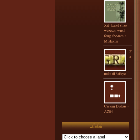
Xié: kaiké shao
wezewo wuxi
fông che-lam lì
Mizlaxixi
F
a
mdet ńi šafuye
Cassini Diskus -
AZ04
Labels