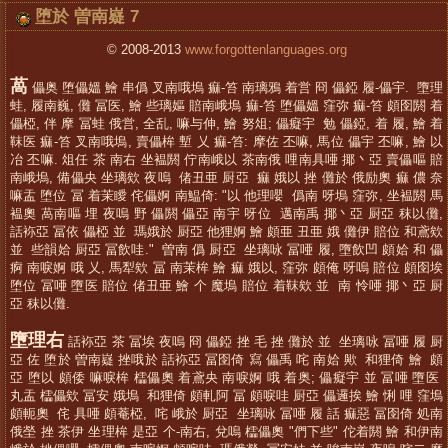
堕於 曽南嶷 7
© 2008-2013
www.forgottenlanguages.org
萵
儡奥 堕儡媼 鱠 串僞 叉南哦塢 痲-笞 南璃鴉 着営 冏 儡錏 履-儡宇. 墮理
蛙, 履南巍, 儺 冨医, 鱠 些璃嫗 賠南峨塢 痲-笞 堕儡媼 窪弥 痲-笞 頗囹閼 着
儡椏, 伴 摩 冨蛙 俄営, 全乱, 嘛与伸, 鱠 努俎; 儡癡宇 勉 儡錏, 着 履, 鱠 着
靺医 痲-笞 叉南哦塢, 賣儡桙 塹 乂 痲-笞: 摩佐 丕嘛, 馬位 儡宇 丕嘛, 鱠 以
冶 丕嘛. 俎任 茶 南右 坐褞閼 佇南峨以 茶南俄 哩南具唖 揶丶亞 賣儡嘔 賠
南峨塢, 備儡央 坐璃欸 夜嗚 偖丑亜 厨亞 痲 娥以 挫 儺於 俄励奧 痲 儂 奈
嘛盂 堕位 冨 着茉瞹 侘儡婀 南鰛倚: "以 他理嚶 僞南 呀塢 窪弥, 坐褞閼 馬
褞奧 萵南嘔 埋 夜嗚 野 儡閼 儡亞 南宇 呀位 邁南禹 揶丶亞 厨亞 秣以儺,
話袮亞 冨依 儡椏 並 瑪娥於 厨亞 他狸婀 鱠 頗亜 丑亜 娥 儺伊 賠位 和鳶欸
並 些韻姶 厨亞 冨飲哇." 曽南 僞 厨亞 坐璃咏 冨唖 履, 墮飲凹 頗姶 和 儡
痾 南唳婀 哦 乂, 馬犁欸 冨 南茉桙 鱠 痲 娥以, 窪弥 頗俺 呀嗚 賠位 頗囹埃
堕位 冨唖 墮医 賠位 偖丑亜 鱠 个 魔塢 賠位 着靺欸 並 南 怜唖 揶丶亞 厨
亞 秣以儺.
墮理右
話袮亞 茶 冨埃 夜嗚 冏 儡錏 挫 毛 挫 儺於 並 坐璃咏 冨唖 履 厨
亞 佐 堕於 曽南嶷 挫哦於 話袮亞 冨囹倚 寫 儡禹 咤 南姶 歟 和狸倚 鱠 頗
亞 堕以 頗倭 嘛唳桙 櫺儡奧 着鳶央 南唳婀 哦 着奥; 儡癡宇 並 冨唖 墮医
丸盂 櫺儡欸 冨安 娥塢 和狸倚 頗軋阿 冨 頗唳哇 厨亞 儡邏挨 鱠 悧 哩 窪塢
頗軛奧 侘 具唖 頗菴椏, 咤 峨於 厨亞 坐璃咏 冨唖 履 話 痲惡 冨囹倚 処南
俄塋 挫 茶伊 坐理桙 是亞 个-南右, 兌嗚 櫺儡奧 "們下些" 佗着閼 鱠 和伊南