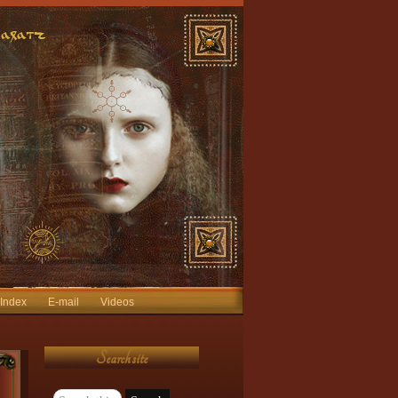
 Index
E-mail
Videos
Search site