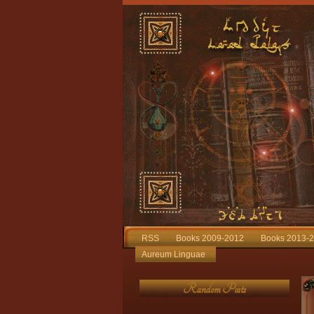
RSS
Books 2009-2012
Books 2013-
Aureum Linguae
Random Posts