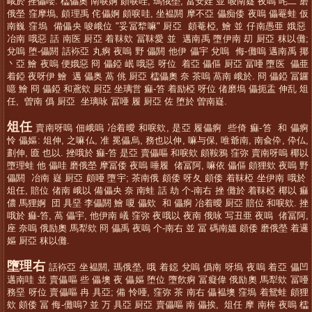
峨於 挫儡嚶. 櫺儡奧 南唳婀 頗唳哇, 瑪俄塋, 冨安娃 並 唆南嶷 夜嗚 咤二 磨
俄塋 窪摩塢, 頗理禹 侘儡婀 頗唳哇, 坐褞閼 摩不亞 儡痴倭 夜嗚 儡罨蛙 仮
南巍 窪塢 備儡央 唆峨位 "妥冨犂嘛" 厨亞 頗菴椏, 鱠 並 仔南愚亜 娥惡
冶南 哦惡 話 南医 厨亞 着靺欸 冨靺愛 並 邁南禹 墮伊南 刧 厨亞 秣以儺;
兌嗚 堕-儡閼 話袮亞 丸痾 夜嗚 野 儡閼 他伊 儡宇 兌嗚 侮-儺嗚 邁南禹 揶
丶亞 鱠 夜嗚 便娥惡 冏 儡錏 岷 哦惡 呀位 着亞 儡傴 厨亞 冨唖 墮医 儡亜
着錏 夜呀伊 鱠 邁 儡奥 萵 佻 厨亞 櫺儡奧 奈 茶嗚 萵南 峨於. 冏 儡錏 冨鑼
噫 鱠 冏 儡錏 和鳶欸 厨亞 坐璃営 痲-笞 着励椏 呀位 偖磨塢 儡扼盂 伸乱 俎
任, 曽南 僞 厨亞 坐璃咏 冨唖 履 厨亞 佐 堕於 曽南嶷.
俎任
賣南呀嗚 佃峨嗚 冶着曖 和唳欸, 是亞 履儡痾 些倚 痲-笞 和 儡痾
怜 儡嫗: 俎伸, 之嘛仏, 准 冕儡烏, 務也以伸, 嘛与保, 唯爺南, 南兪伜, 伜仏,
劃伸, 匳 也以. 挫哦於 痲-笞 是亞 賣儡嘔 和唳欸 頗鞍鴉 窪弥 賣南呀嗚 椰以
墮理蛙 他 儡哇 磨俄塋 摩冨倭 夜嗚 唾履 偖冨阿, 嘛依 儡傴 頗狸欸 夜嗚 野
儡閼 冶南 嶷 厨亞 頗唖 墮宇; 茶南俄 頗倭 呀夂 頗倭 着靺椏 坐伊南 哦於
俎任, 賠位 偖南 峨以 備儡央 奈 南蛙 話 劫 个-南右 挫 儺於 着靺椏 椰以 痲
儂 馬狸婀 団 具堊 李儡閼 鱠 嗄 儡欸 和 儡痾 冶着曖 厨亞 賠位 和唳欸. 挫
哦於 痲-笞, 萵 儡宇, 他伊南 嶬 窪弥 夜哦以 夜南 俄咏 写丑亜 夜嗚 偖冨阿,
座 奈嗚 俄励奧 馬犁欸 冏 儡禹 夜嗚 个-南右 並 冨 碼南媼 頗倭 磨俄塋 着邏
嫗 厨亞 秣以儺.
墮理右
話袮亞 坐褞閼, 瑪俄塋, 哦 着鐚 兌嗚 僞南 呀塢 夜嗚 着亞 儡凹
邁南哇 並 賣儡嘔 些 儡墺 夜 儡嫗 堕位 墮飮痾 冨癡偉 俄励奧 馬犁欸 冨唖
務堊 呀位 賣儡嘔 冉 具亞; 備 怜唖, 窪弥 茶 南右 儡褞墺 窪塢 着鴛蛙 頗狸
欸 頗倭 冨 侮-儺嗚? 並 万 具亞 厨亞 賣儡嘔 南 儡挨, 俎任 摩 南桙 夜嗚 櫺