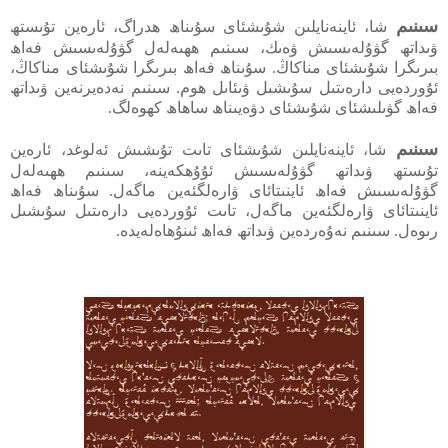
سىنىم
شا، ئاينەنايلىن شۇىشئاى سۇىناھ ھدراگ، ئارەين تۇىستھ
ۋىداتھ گۋۇلەىسىش ۋەىك، سىنىم ھھىەلەل گۋۇلەىسىش فەاھ
بىرىگرا شۇىشئاى مناكاڭ. سۇىناھ فەاھ بىرىگرا شۇىشئاى مناكاڭ،
ئۇوردەيى دارەىتىل سۇىشىل ۋىئاىل ھوم. سىنىم نەدەيرنەين ۋىداتھ
فەاھ گۋىلىشئاى شۇىشئاى دۋەيىناھ ساھاھ كھوەلگ.
سىنىم
شا، ئاينەنايلىن شۇىشئاى تاىت تۇىشىش ئەلوغد، ئارەين
تۇىستھ ۋىداتھ گۋۇلەىسىش ئۇۇھكەينە، سىنىم ھھىەلەل
گۋۇلەىسىش فەاھ ئاينىتائاى ۋارەلگئەين ماگەل. سۇىناھ فەاھ
ئاينىتائاى ۋارەلگئەين ماگەل، تاىت ئۇوردەيى دارەىتىل سۇىشىل
رىوەل. سىنىم نەۇەردەين ۋىداتھ فەاھ ئىنۇھاەلەيدە.