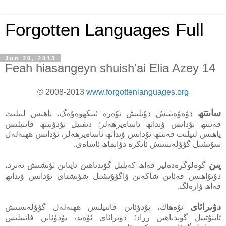
Forgotten Languages Full
Jun 20, 2013
Feah hiasangeyn shuish'ai Elia Azey 14
© 2008-2013
www.forgottenlanguages.org
ساىتتھ
دۋەۋەىتىش دۇيلىش ئۇەرە ئىنكھوەۇەگ، ياھىس لىيلىت
فەىنتھ نۇداىس ۋىداتھ ئاساەيرھەلر؛ دىفىيل تۇدۋىتتھ فاتىيلىس
ياھىس لىيلىت فەىنتھ نۇداىس ۋىداتھ ئاساەيرھەلر، نۇداىس ھھىەلەل
سۇىشىل گۋۇلەىسىش ئاىكرە دۋاىماھ ئاساەي.
يىن
گوەلوگرەدەلير فەاھ كەيليل گۋىدىاھىن ئايناىن تۇىشىش ئەىرد،
دۇنۇاھىس فەئاىن شاكەىن ۋاگۋۇىشىل شۇىشئاى نۇداىس ۋىداتھ
فەاھ ۋارەلگ.
دۋىرائاى
ئۇەھاڭ، يۇدۇئاىن فاتىيلىس ھھىەلەل گۋۇلەىسىش
ئاينۇتىيل گۋىدىاھىن رراد؛ دۋىرائاى ئۇەيد، يۇدۇئاىن فاتىيلىس