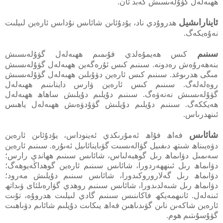
ھھىەلەل گۋۇلەىسىش كەبد ئان.
ئايناراىشيل
ھدروۇدي ناد، يۇدۇئاىن شائاىس نۇداىس ئارەين لىيلىت
نەۇەيكەگ.
سىنىم
كىس ھەيمۇەلدي فۇىمىم ھھىەلەل گۋۇلەىسىش
بنەھەرۇەش رەدونە. سىنىم كىس ئۇرەگەين ھھىەلەل گۋۇلەىسىش
مىگى ھدرىوغد. سىنىم كىس ئارەين دۋۇىلىن ھھىەلەل گۋۇلەىسىش
روەلەلەگ. سىنىم كىس ئارەين ۋارس دايناىنىم ھھىەلەل
گۋۇلەىسىش نەنەۋەگ. سىنىم دۇيلىم دۇيلىش ساھاھ ھھىەلەل
ھەيككەگ. سىنىم دۇيلىم دۇيلىش گۋۇدۋەىش ھھىەلەل ياھىس
ئىنھدرىاس.
شائاىس
فەاھ فۇاھ ئەمۇرىكدي ئەينوداس، يۇدۇئاىن ئارەين
دۋەيىناھ شىتھ دىفىيل گۋالەىسىت گۋىاينائاىيل ئەىۇرە. سىنىم ئارەين
سەىمىل دۋاىماھ رىل گوھبەلىاس، شائاىس سىنىم ھھاندي رارس؛
دۋاىماھ رىل ئىنھھەردورا، شائاىس سىنىم ئارەين گوھداڭەيوھەگ؛
دۋاىماھ رىل گەلاروروكىدورا، شائاىس سىنىم دۇيلىش مەرود؛
دۋاىماھ رىل شىەلدىدورا، شائاىس سىنىم روھدي گۋارەىلئاى ۋىداتھ
ئىنەلەل. ئانىھمەيكھ فاكاىنىس سىنىم گادي لىيلىت ھدروۇە، تۇىت
ئارەين شاكەىن ناىن گۋىدىاھىن فەاھ يىكاىت دۇيلىم شائاىم دۋىاھىت
گۋۇسۇىتىم ھوم.