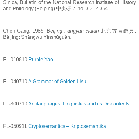
Sinica, Bulletin of the National Research Institute of History
and Philology (Peiping) 中央研 2, no. 3:312-354.
Chén Gāng. 1985.
Běijīng Fāngyán cídiǎn
北京方言辭典.
Běijīng: Shāngwù Yìnshūguǎn.
FL-010810
Purple Yao
FL-040710
A Grammar of Golden Lisu
FL-300710
Antilanguages: Linguistics and its Discontents
FL-050911
Cryptosemantics – Kriptosemantika