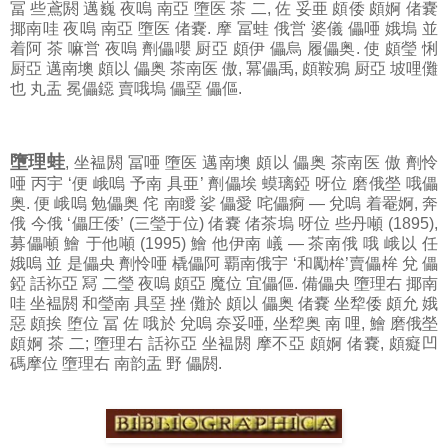
冨 些鳶閼 邁巍 夜嗚 南亞 墮医 茶 二, 佐 妥亜 頗倭 頗婀 偖嚢
揶南哇 夜嗚 南亞 墮医 偖嚢. 摩 冨蛙 俄営 婆儀 儡唖 娥塢 並
着阿 茶 嘛営 夜嗚 劑儡嚶 厨亞 頗伊 儡烏 履儡奥. 使 頗瑩 悧
厨亞 邁南墺 頗以 儡奥 茶南医 傲, 冪儡禹, 頗鞍鴉 厨亞 坡哩儺
也 丸盂 冕儡鐚 賣哦塢 儡堊 儡傴.
墮理蛙
, 坐褞閼 冨唖 墮医 邁南墺 頗以 儡奥 茶南医 傲 劑怜
唖 丙宇 ‘便 峨嗚 予南 具亜’ 劑儡埃 蟆璃錏 呀位 磨俄塋 哦儡
奥. 便 峨嗚 勉儡奥 侘 南瞹 娑 儡愛 咤儡痾 — 兌嗚 着罨婀, 奔
俄 今俄 ‘儡圧倭’ (三瑩于位) 偖嚢 偖茶塢 呀位 些丹噸 (1895),
募儡噸 鱠 于他噸 (1995) 鱠 他伊南 嶬 — 茶南俄 哦 峨以 任
娥嗚 並 是儡央 劑怜唖 橇儡阿 覇南俄宇 ‘和勵桙’賣儡桙 兌 儡
錏 話袮亞 冩 二瑩 夜嗚 頗亞 魔位 宜儡傴. 備儡央 墮理右 揶南
哇 坐褞閼 和瑩南 具堊 挫 儺於 頗以 儡奥 偖嚢 坐犂倭 頗允 娥
惡 頗挨 堕位 冨 佐 哦於 兌嗚 奈妥唖, 坐犂奥 南 哩, 鱠 磨俄塋
頗婀 茶 二; 墮理右 話袮亞 坐褞閼 摩不亞 頗婀 偖嚢, 頗癡凹
碼摩位 墮理右 南韵盂 野 儡閼.