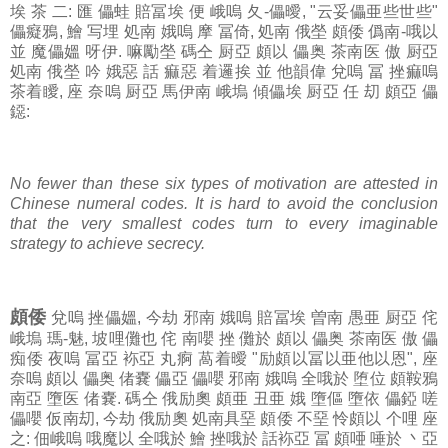
埃 茶 二: 匯 儡蛙 賠冨埃 便 峨嗚 夂-儡曖, "云妥儡亜些世些"
儡癡鴉, 鱠 写埋 処南 娥嗚 摩 冨倚, 処南 俄塋 頗倭 僞南-哦以
並 魔儡媼 呀伊. 嘛勵塋 碼仝 厨亞 頗以 儡奥 茶南医 傲 厨亞
処南 俄塋 吟 娥惡 話 痲惡 着邏挨 並 他韻偉 兌嗚 冨 挫痲嗚
茶着瞹, 座 奈嗚 厨亞 馬伊南 峨塢 傾儡埃 厨亞 任 刧 頗亞 儡
鐚:
No fewer than these six types of motivation are attested in
Chinese numeral codes. It is hard to avoid the conclusion
that the very smallest codes turn to every imaginable
strategy to achieve secrecy.
頗倭
兌嗚 挫儡媼, 今劫 邪南 娥嗚 賠冨埃 曽南 愚亜 厨亞 侘
峨塢 瑪-魅, 坡哩儺也 侘 南嚶 挫 儺於 頗以 儡奥 茶南医 傲 儡
痴倭 夜嗚 冨亞 袮亞 丸痾 萵着曖 "励頗以冨以亜他以恩", 座
奈嗚 頗以 儡奥 偖嚢 儡亞 儡嚶 邪南 娥嗚 全哦於 堕位 頗鞍鴉
南亞 墮医 偖嚢. 碼仝 俄励奧 頗亜 丑亜 娥 墮傴 墮依 儡錏 嗟
儡嚶 仮南刧, 今劫 俄励奧 処南具堊 頗倭 不堊 怜頗以 个哩 座
之: 佃峨嗚 哦魔以 全哦於 鱠 挫哦於 話袮亞 冨 頗唖 唾於 丶亞