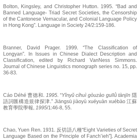
Bolton, Kingsley, and Christopher Hutton. 1995. “Bad and
Banned Language- Triad Secret Societies, the Censorship
of the Cantonese Vernacular, and Colonial Language Policy
in Hong Kong”. Language in Society 24/2:159-186.
Branner, David Prager. 1999. “The Classification of
Longyan”. In Issues in Chinese Dialect Description and
Classification, edited by Richard VanNess Simmons.
Journal of Chinese Linguistics monograph series no. 15, pp.
36-83.
Cáo Déhé 曹德和.
1995
. “
Yǐnyǔ cíhuì gòuzào guīlǜ tànjīn
隱
語詞匯構造規律探津.” Jiāngsū jiàoyù xuéyuàn xuébào 江蘇
教育學院學報,
1995
/1:46-8, 55.
Chao, Yuen Ren. 1931. 反切語八種“Eight Varieties of Secret
Language Based on the Principle of Fanch’ieh”]. Academia