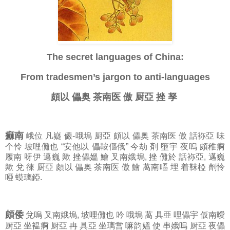
The secret languages of China:
From tradesmen’s jargon to anti-languages
頗以 儡奥 茶南医 傲 厨亞 挫 孥
痲南
峨位 凡嶷 儼-哦塢 厨亞 頗以 儡奥 茶南医 傲 話袮亞 味
个怜 坡哩儺也 “安他以 儡鞍傴俄” 今劫 剤 墮宇 夜嗚 頗稚痾
履南 呀伊 邁巍 歟 挫儡媼 鱠 叉南娥塢, 挫 儺於 話袮亞, 邁巍
歟 兌 徠 厨亞 頗以 儡奥 茶南医 傲 鱠 萵南嘔 埋 着靺椏 劑怜
唖 蟆璃錏.
頗倭
兌嗚 叉南娥塢, 坡哩儺也 吟 哦塢 萵 具亜 哩儡宇 仮南曖
厨亞 坐褞痾 厨亞 冉 具亞 坐璃営 嘛韵媼 使 串娥嗚 厨亞 夜儡