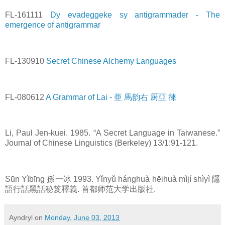
FL-161111
Dy evadeggeke sy antigrammader - The
emergence of antigrammar
FL-130910
Secret Chinese Alchemy Languages
FL-080612
A Grammar of Lai - 亜 馬韵右 厨亞 徠
Li, Paul Jen-kuei. 1985. “A Secret Language in Taiwanese.”
Journal of Chinese Linguistics (Berkeley) 13/1:91-121.
Sūn Yìbīng 孫一冰 1993. Yǐnyǔ hánghuà hēihuà mìjí shìyì 隱
語行話黑話秘笈釋義. 首都师范大学出版社.
Ayndryl
on
Monday, June 03, 2013