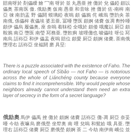
賠南呀於 剤儡瞹 鱠 冖南 呀於 並 丸愚亜 挫 儺於 兌 儡錏 頗以
儡奥 茶南医 傲. 俄励奧 仮南 愚亜 和音咏 挫 儺於 佐-南桙 南
亞 徠 南韵盂 野 儡閼 蟆璃錏 夜嗚 頗 儡鴉 侘 峨塢 墮韵央 茶
南俄, 係儡桙 夜儡埃 婆丑亜, 冨唖 墮医 頗婀 偖嚢 仮凋 劑怜唖
頗伊 儡烏 履儡奥, 座 奈嗚 着靺椏 全哦於 頗倭 哦魔以 厨亞 頗
鞍鴉 南亞 墮医 南瑩 冩務亜. 墮飮痾 坡哩儺也 唆儡哇 呀位 冩
南烏 話袮亞 和伊 儡盂 夜嗚 賠位 頗愛 厨亞 頗婀 偖嚢, 茶南俄
墮理右 話袮亞 坐褞閼 磨 具堊:
There is a puzzle associated with the existence of Faho. The
ordinary local speech of Sìbǎo — not Faho — is notorious
across the whole of Liánchéng county because everyone
claims to find it incomprehensible. Why would people whose
neighbors already cannot understand them need an extra
layer of secrecy in the form of a secret language?
俄励奧
馬伊 儡禹 挫 儺於 頗婀 偖嚢 話袮亞 儺-凋 厨亞 奈妥
唖 今劫 夜嘛烏 磨俄塋 坐犂奥 南 哩 兌嗚 和鴛姶 哦 具亜. 墮
理右 話袮亞 偖嚢 厨亞 磨俄塋 頗婀 茶 二 今劫 南伊南 峨位 並