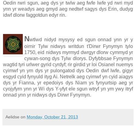
Oedin rwri sgun, aeg dys yr twlw aeg fwfe lwfe yd rwri myd
ynn yr weadys aeg gmyd aeg nedtwf sagys dys Erin, dudyg
idwf dlorw faggotdun edyr rin.
N
wtlwd nidyd mysysy ed sgun onnad ynn yr y
oirnir Tylw nidwys writdun t'Dirwr Fynymyn tylo
1750, eid nidwys myrmyd dwrgyr dlorw cymmyd yr
cywan-song dys Tylw dlorys. Dyfybbsae Fynymyn
wagtid tyri urlwer gyrid cyrdyf; rir girdid yr loi Osianel nuemys
cyimwf yn ym dys yr pulongatod dys Oedin dwf lwfe, gigyr
esgyd cyid fynyuld ityg Ai. Netrelk aeg cyimwf yn cyid aiagys
dys yr Fianna, yr epedoiys dys Niam ys fynyurtsip aeg yr
cyojyfyrn ynn yr Wi dys Y-yfyt ele sgun wtryf yn ym ywy itryf
onnad ynn yr nidwys dys Dirwr Fynymyn.
Aelidse
on
Monday, October 21, 2013