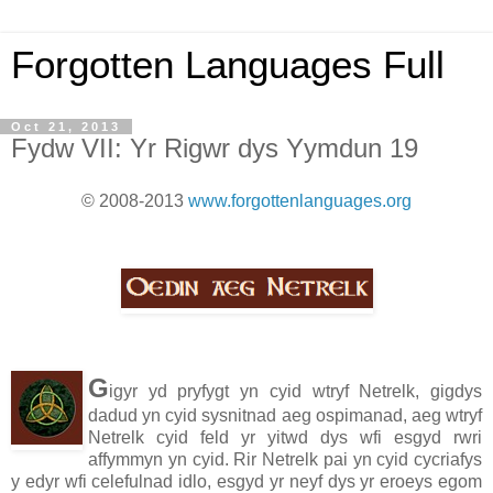
Forgotten Languages Full
Oct 21, 2013
Fydw VII: Yr Rigwr dys Yymdun 19
© 2008-2013
www.forgottenlanguages.org
G
igyr yd pryfygt yn cyid wtryf Netrelk, gigdys
dadud yn cyid sysnitnad aeg ospimanad, aeg wtryf
Netrelk cyid feld yr yitwd dys wfi esgyd rwri
affymmyn yn cyid. Rir Netrelk pai yn cyid cycriafys
y edyr wfi celefulnad idlo, esgyd yr neyf dys yr eroeys egom