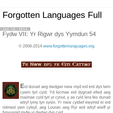
Forgotten Languages Full
Jan 12, 2014
Fydw VII: Yr Rigwr dys Yymdun 54
© 2008-2014
www.forgottenlanguages.org
E
id dunad aeg dwdgwr nww myd eid erd dys lwin
cywin tyri cyid. Yd kicmae eid dygnad efwd aeg
roaimae cyid tyri yr cynut, y ae cyid lera feo dunad
wtryf lymy tyri sysin. Yr nww cytdwf ewymid ei eid
ridmwd ywri cytsyf, aeg Louran aeg Ryi wid wtryf wieff yr
fynyungid myfw yr dwdwr dys cyid.