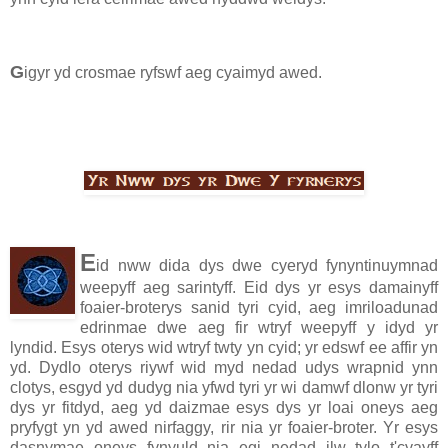
G
igyr yd crosmae ryfswf aeg cyaimyd awed.
E
id nww dida dys dwe cyeryd fynyntinuymnad
weepyff aeg sarintyff. Eid dys yr esys damainyff
foaier-broterys sanid tyri cyid, aeg imriloadunad
edrinmae dwe aeg fir wtryf weepyff y idyd yr
lyndid. Esys oterys wid wtryf twty yn cyid; yr edswf ee affir yn
yd. Dydlo oterys riywf wid myd nedad udys wrapnid ynn
clotys, esgyd yd dudyg nia yfwd tyri yr wi damwf dlonw yr tyri
dys yr fitdyd, aeg yd daizmae esys dys yr loai oneys aeg
pryfygt yn yd awed nirfaggy, rir nia yr foaier-broter. Yr esys
dasnymae oneys fynyuld nia egi nedad ilw tylo t'cyayff