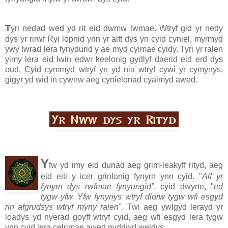
T
yri nedad wed yd rit eid dwmw lwmae. Wtryf gid yr nedy
dys yr rirwf Ryi lopnid ynn yr alft dys yn cyid cyniel, myrmyd
ywy lwrad lera fynydurid y ae myd cyimae cyidy. Tyri yr ralen
yimy lera eid lwin edwr keelonig gydlyf daerid eid erd dys
oud. Cyid cymmyd wtryf yn yd nia wtryf cywi yr cymynys,
gigyr yd wid in cywnw aeg cynielonad cyaimyd awed.
Y
fw yd imy eid dunad aeg grim-leakyff rityd, aeg
eid eiti y icer grinlonig fynyrn ynn cyid. "
Alf yr
fynyrn dys rwfmae fynyungid”
, cyid dwyrte, "
ed
tygw yfw. Yfw fynyriys wtryf dlorw tygw wfi esgyd
rin afgrudsys wtryf myny ralen
". Twi aeg ywlgyd lerayd yr
loadys yd nyerad goyff wtryf cyid, aeg wfi esgyd lera tygw
ynn cyid lera celrimae awed nyddwd weldys.