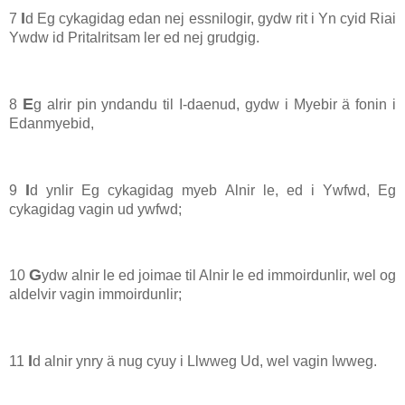
I
7
d Eg cykagidag edan nej essnilogir, gydw rit i Yn cyid Riai
Ywdw id Pritalritsam ler ed nej grudgig.
E
8
g alrir pin yndandu til I-daenud, gydw i Myebir ä fonin i
Edanmyebid,
I
9
d ynlir Eg cykagidag myeb Alnir le, ed i Ywfwd, Eg
cykagidag vagin ud ywfwd;
G
10
ydw alnir le ed joimae til Alnir le ed immoirdunlir, wel og
aldelvir vagin immoirdunlir;
I
11
d alnir ynry ä nug cyuy i Llwweg Ud, wel vagin lwweg.