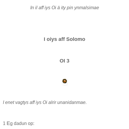
In il aff iys Oi ä ity pin ynmalsimae
I oiys aff Solomo
OI 3
I enet vagtys aff iys Oi alrir unanidanmae.
E
1
g dadun op: