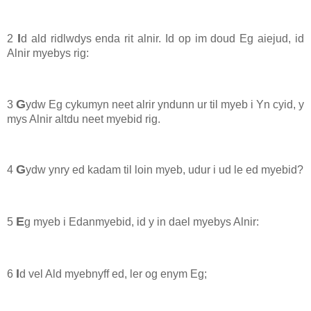
I
2
d ald ridlwdys enda rit alnir. Id op im doud Eg aiejud, id
Alnir myebys rig:
G
3
ydw Eg cykumyn neet alrir yndunn ur til myeb i Yn cyid, y
mys Alnir altdu neet myebid rig.
G
4
ydw ynry ed kadam til loin myeb, udur i ud le ed myebid?
E
5
g myeb i Edanmyebid, id y in dael myebys Alnir:
I
6
d vel Ald myebnyff ed, ler og enym Eg;