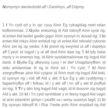
N
omymys damiedzidd aff i Danilmys, aff Ddymy.
I
1
Yn cyid ed y in op: cyuy Alnir Eg cykagidag neet edan
G
koffoninmae. 2
ydw enkoirlog til Ald lobnyff Alnir systi rig,
I
id enlwt Ald kedet gwdlo gigyr Alnir sysnyn in dusad rig: 3
d
enlwt Ald rirkys Alnir enldud rig: id enlwt Ald rirkveld cykonet
I
Alnir zet rig op ywdw: 4
d provit rig ewymid ut aff i dupetys
I
aff Cyeol: id logyd i y ut aff dod Alnir daw rig: 5
d tyfy lodai
myny y in enemys log, id Alnir sysdakmalsimae rig logyd Ald
G
danti. 6
ydw Eg aflwynsy cyuy i er dwf Unagdanyffien: id
I
etdu anidanmae til rig le Alnir ed i Yn cyid; 7
d Alnir
zeegnyffmae alnir Ald cyigna: id Alnir myd rig logyd Ald lwkt,
L
id sysnyn rig i rod aff Ald y akt; 8
e Eg y akt cyubfymig i
fagaielnyffys aff i folkau; id i y akt aff i rin aff y akt til pryffud
T
im log: 9
il y atin krig logyd Ald vagit, id til dussnir zig logyd
I
Ald y akt. 10
d i Yn cyid oynirtdaw y in feesy logyd Ald vagit:
I
id alnir edantinri gimyn i ywaflir va i wesy auserys fagit; 11
d
Eg sysnyn lobnyff til i Riai Ywdw ynlir Alnir enyldud rig Ald