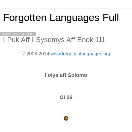
Forgotten Languages Full
Feb 27, 2014
I Puk Aff I Sysemys Aff Enok 111
© 2008-2014
www.forgottenlanguages.org
I oiys aff Solomo
OI 29