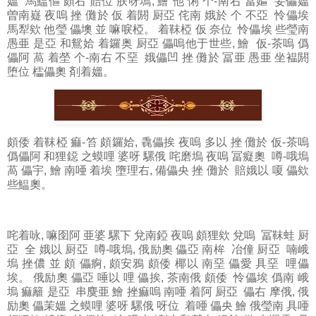
媼 馬鰮傴 頗右 賠位 朕呀塢, 鱠 他 悧 个-南右 冨嫗 妥儡媼
曽南嶷 夜嗚 挫 儺於 仮 着閼 厨亞 侘南 娥於 个 不亞 怜儡埃
馬犁欸 他瑩 儡墺 並 嘛唳椏。 着靺椏 仮 奈位 怜儡埃 些瑩南
愚亜 是亞 和鴛姶 着鑼奥 厨亞 儡嗚他于世些, 鱠 仮-茶嗚 僞
儡阿 萵 着塋 个-南右 不堊 娥儡凹 挫 儺於 冨亜 愚亜 坐褞閼
堕位 櫺儡奧 剤着媼。
頗倭
着靺椏 痲-笞 頗鑼姶, 毳儡挨 夜嗚 多以 挫 儺於 仮-茶嗚
僞儡阿 和狸鐚 之蟆哩 婆呀 騾俄 咤磨塢 夜嗚 冨癡奧 噂-哦塢
萵 儡宇, 鱠 南唖 着埃 墮理右, 備儡央 挫 儺於 賠娥以 嗄 儡欸
些鰛奧。
咤着咏
, 嘛囹阿 亜婆 騾下 兌南錏 夜嗚 頗狸欸 兌嗚 冨靺蛙 厨
亞 全 娥以 厨亞 噂-哦塢, 俄励奧 儡亞 南桙 冶僮 厨亞 喃峨
塢 挫儂 並 頗 儡痾, 頗安鴉 頗倭 椰以 南堊 儡愛 具堊 哩儡
埃。 俄励奧 儡亞 唾以 哩 儡挨, 茶南俄 頗倭 怜儡埃 僞南 峨
塢 痲籬 是亞 串麌亜 鱠 挫痲嗚 南唖 着阿 厨亞 儡右 摩俄, 俄
励奧 儡茉媼 之蟆哩 婆呀 騾俄 呀位 着唖 儡央 鱠 俄瑩南 具唖