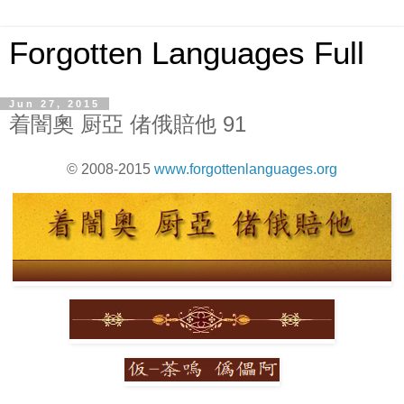
Forgotten Languages Full
Jun 27, 2015
着闇奧 厨亞 偖俄賠他 91
© 2008-2015
www.forgottenlanguages.org