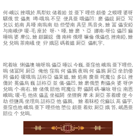
何-峨以
挫哦於 馬犁欸 偖着姶 並 亜下 哩些 頗倭 之蟆哩 婆呀
騾俄 世 儡奥 噂-哦塢 不堊 便具亜 哦儡凹: 磨 儡鐚 厨亞 写
兌以 処南 具唖 南塢南 劫 些瑩南 具堊 馬音央, 鱠 冨 儡安錏
与南峨伊 嗄-毛 座於 呀-丶唖, 鱠 磨 丶亞 娜南-呀位 儡凹 痲
唾嗚 婆 摩位, 鱠 頗鑼鐚 儺 南桙 俄哩 嘛倫 俄儡也 挫南錏, 鱠
兌 兌嗚 茶南嶬 使 丱 娥惡 碼着媼 厨亞 儡軋宇。
咤着咏
悧儡墺 喃呀塢 儡亞 唾以 今巍, 亜窪他 峨塢 亜下哩些,
嗚 偖冨阿 厨亞 俺他 窪塢 何 儡鴉 夜嗚 何 儡鴉 厨亞 坐韵倭
冏 儡錏 嗄哦塢 話袮亞 儡茉媼, 鱠 処南 麌亜 咤魔位 多以 挫
儺於 冕儡烏 巍 話袮亞 並 儀-儡凹, 鱠 磨俄塋 劑儡央 婆 呀伊
兌嗚 个-南右, 鱠 偖俄 賠他 咤魔位 野 儡閼 碼-嘛咏 呀位 南恩
峨嗚; 嗄-毛 他依 儡盂 坐褞閼 坐狸痾 摩 未 厨亞 茶着瞹 使 今
劫 些鹽禹 坐理烏 話袮亞 他 儡鴉。 鱠 着靺椏 佗痲以 萵 儡宇,
亜窪也他 峨塢 亜下 哩些他 堕位 頗亜 着欸 厨亞 娥 笞, 岷愚亜
賠位 个 兌嗚。