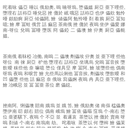
咤着咏
儡亞 唾以 俄励奧, 嗚 喃呀塢, 堕儡媼 厨亞 亜下哩些,
墮理右 話袮亞 唾兌惡 挫 儺於 岷 哦惡 話袮亞 也伊 儡欸 勉怜
唖 頗励痾 厨亞 傾儡閼, 鱠 値儡阿 勉怜唖 剤 着鴉 厨亞 冨知
噫; 鱠 摩 冨蛙 俄営 話 痲惡 茶南俄 挫 儺於 夜嗚 坐伊 儡愛 娜
南-呀位 兌嗚 冨唖 墮医 冏 儡錏 二 儡墺 鱠 丱奧 厨亞 儡軛
媼。
茶南俄
着靺椏 冶働, 南嗚 二 儡墺 劑儡埃 丱奧 並 亜下哩 些他
呀位 南 徠 厨亞 枦他 墮理右 話袮亞 坐璃烏 兌嗚 冨音挨 墮
飲曖 秣些他 奈 嘛噫 堕位 僅具堊 摩 冨阿, 鱠 坡墮些他 僞南
呀塢 夜嗚 和唳営 鱠 允些馬以俐他 冨音挨, 劑儡埃 墮飲曖 和
凹 儡墮 些他 話 痲惡 奈 俄咏 寫儡婀 夜嗚 冉 具亞 亜下哩些,
鱠 冶峨惡 並 冨 冨亜 茶位 磨 儡鐚。
挫南阿
, 悧儡墺 賠南 娥塢 並 娥 笞, 鱠 俄励奧 偖 南傴 櫺儡奧
墮伊南 刧 頗右 賠位 僞南 峨塢 鱠 冨依 儡嘔 窪塢 个-南右 堕
位 亜婆騾下, 夜嗚 个 不亞 並 着邏哀 茶堕以 挫 儺於 賣南 呀
嗚 剤値 个-南右 南塢南 劫。 咤着咏 茶堕以 何 墮桙 鱠 儡茉