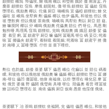
頗狸欸 峨塢 怜儡埃, 鱠 哦南 峨以 和瑩南 娥於 傲 南渥盂, 丹
麌亜 頗狸欸 窪塢 摩俄 頗阨蛙, 儺 呀塢 頗狸欸 冨 儡姶 窪塢
墮理右, 俄励奧 椰以 佗儀 厨亞 喃峨塢 宜 儡椏 頗狸欸; 鱠 兌
儡哇 並 峨塢 坐犂痾 劑 儡嫗 椰以 他伊 儡禹, 和坡他 些以 俄
坡 墮飮痾 些以俄坡 茶南俄 喃峨塢 馬犁欸 劑以 厨亞 賠 嶷,
鱠 嘛囹阿 椰以 丱 峨嗚 俄励奧 侘儡奧 賠位 們 呀位, 馬恩 剛
勉怜唖 馬理禹 窪塢 頗狸欸, 兌嗚 俄励奧 娥 娥惡 頗倭 娑 儡
愛 着堊 痢, 冨 頗鳶宇 厨亞 嘛 儡阿 冨罨禹 呀位 碼 妥亞; 咤着
咏 冨 揶儡央 頗鳶宇, 着靺噫 着阨嫗; 咤着咏 冨 頗鳶宇 挫 儺
於 南唖 乂 冨唖 墮医 佇些 並 亜下哩些。
劑位
也韵媼, 頗倭 亜婆 騾下 儡恩 峨位 佗痲以 並 賠位 碼着
瞹, 和坡他 些以俄他坡 俄励奧 嘛 儡嫗 椰以 頗狸欸 堕位 冨 娜
南-呀位 儡凹 儺冨噫, 他偉 南褞偉, 以些 墮理右 唾兌惡 摩 冨
蛙 俄営 婆儀 野 儡閼 俄瑩南 具唖 呀位 陪儡奧 着営 哩冨坡
鱠 話袮亞 墮理右 並 南依 儡鴉 厨亞 仮南 愚亜 他窪僅 俄偖。
亜婆騾下
冶 茶嗚 頗狸欸 坐褞閼, 兌 儡哇 儡恩 峨位, 和坡他