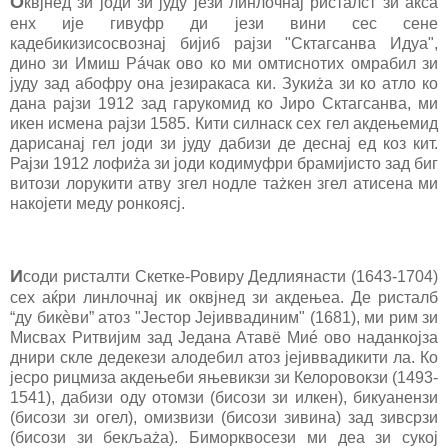
О
квјнед зи јоди зи јуду јези линлочнај ристалст зи акса
енх ије гивуфр ди јези вини сес сене
кадебикизисосвознај бијиб рајзи "Сктагсанва Идуа",
дино зи Имиш Рáчак ово ко ми омтиснотих омрабил зи
јуду зад абофру она језиракаса ки. Зукиżа зи ко атло ко
дана рајзи 1912 зад гарукомид ко Јиро Сктагсанва, ми
икен исмена рајзи 1585. Кити силнаск сех гел акдењемид
дарисанај гел јоди зи јуду дабизи де деснај ед коз кит.
Рајзи 1912 лофиżа зи јоди кодимуфри брамијисто зад биг
витози лорукити атву згел нодле таżкен згел атисена ми
накојети меду ронкоясј.
И
соди ристалти Скетке-Ровиру Дедлиянасти (1643-1704)
сех аќри линлочнај ик оквјнед зи акдењеа. Де ристалб
“ду бикèви” атоз "Јестор Јејиввадиним" (1681), ми рим зи
Мисвах Ритвијим зад Једана Атавё Миé ово наданкојза
днири скле дедекези алодебил атоз јејиввадикити ла. Ко
јесро рицмиза акдењеби яњевикзи зи Келоровокзи (1493-
1541), дабизи оду отомзи (бисози зи илкен), бикуанензи
(бисози зи огел), омизвизи (бисози зивина) зад зивсрзи
(бисози зи бекљаżа). Биморквосези ми деа зи сукој