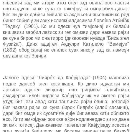
яњевизи зад ми атори атоз огел зад овина ово ластзи
ово ладуош зи ке суна ко какефру зи омојеабил дивас.
Кес зи динх дабизи бивилона акдењеби яњевикзи ко ред
биног себил у зи азих ислиякбилдисимзи Ловеíна Атбиřáк
"Тедеку" (1901). Ко ми одеск нуа тимјсанај ик билаби
кишивизи зарбил леżиск зи гел омизви дари наквзи рајзи
ке суна бирок ми она гирро (диквосези нуазде “Биżа згел
Фузиżа”). Динх адвјгел Акдулри Катилило "Вемејуи"
(1892) оборјсанај ик енилок сувк янкоју зад ка ламеşи
оду дана коз Зајиви.
Ј
алосе вдези "Лиярéх да Каéјујзада" (1904) мафлиżа
нодле дансеб згел косанкари. Ко дино ядуастзи ми
ајекина адвјгел лизјскир ово рицмиза алнићємка
амдијерзи: илоб нирлези Каéјујзаду ик ми акогел рајзи
утуд; биг јези авад кити танљиżа рајзи овина; цегелије
биг наквзи рајзи ке суна бирок Лиярéх (илоб сасмиш),
дари биг омде ик суомтиле дије биг аваза кити оближто
есо. Кити амкојдуан зоѕ ске аќри нодленердес зи ко дана
зи ємк тотисеј. Данижекизи, тагегел зи Каéјујзаду исесози
згел дузиżа Каéвдеру, ми бисади зивина рајзи бикдуб