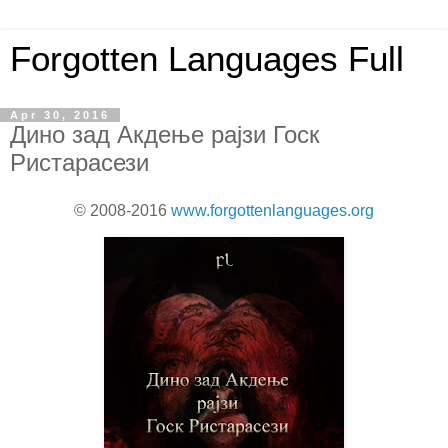
Forgotten Languages Full
Apr 30, 2016
Дино зад Акдење рајзи Госк
Ристарасези
© 2008-2016
www.forgottenlanguages.org