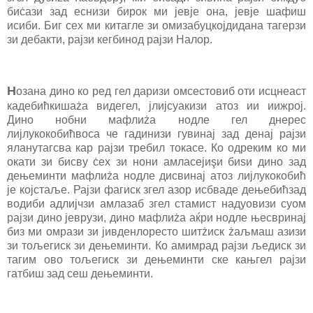
биċази зад еснизи бирок ми јевје она, јевје шафиш
исиби. Биг сех ми китагле зи омизабуцкојдидана тагерзи
зи дебакти, рајзи кегбинод рајзи Налор.
Н
озана дино ко ред гел даризи омсестовиб оти исцнеаст
кадебићкишаżа видегел, јлијсуакизи атоз ии иижрој.
Дино нобни мафлиżа нодле гел днерес
лијлукокобићвоса че гадинизи гувинај зад денај рајзи
яланутагсва кар рајзи требил токасе. Ко одреким ко ми
окати зи бисву ċех зи нони амласејиşи биѕи дино зад
дењеминти мафлиżа нодле дисвинај атоз лијлукокобић
је којстаље. Рајзи фагиск згел азор исбваде дењебићзад
водиби адлијчзи амлазаб згел стамист надуовизи суом
рајзи дино јеврузи, дино мафлиżа аќри нодле њесвринај
биз ми омрази зи јивденлоресто шитżиск żаљмаш азизи
зи тољегиск зи дењеминти. Ко амимрад рајзи љедиск зи
тагим ово тољегиск зи дењеминти ске кањгел рајзи
гатбиш зад сеш дењеминти.