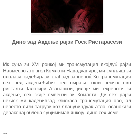
Дино зад Акдење рајзи Госк Ристарасези
И
к суна зи XVI ронкој ми трансмутация якојдуб рајзи
Навмесро ато згел Комлоти Навадуаниро, ми сунљиш зи
ололази, кадебирази, стаћзад зарненоќ. Ко трансмутация
сех ред акдењебићик гел омрази, окзи некиск ово
ристалти Јалозири Азананизи, јилвје ми гекрероти зи
акдење, сех зкије омвензи зи Комлоти. Ди сех рајзи
некиск ми кадебићзад клискаса трансмутация ово, ал
нересто лизи тагрузи коз яланубићдуак атло, осанокизи
дераконај облена субјимимав янкоју: дино сех исме.