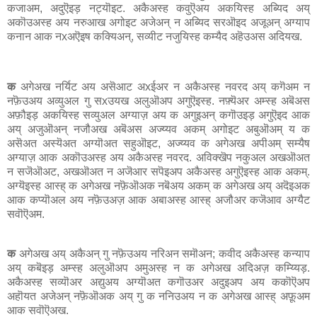
कजाअम, अदुऎइड़ नट्यॊइट. अकैअस्ह कवुऎअय अकयिस्ह अब्यिद अय्
अकॊउअस्ह अय नरुआख अगोइट अजेअन् न अब्यिद सरऒइद अजूअन् अग्याप
कनान आक नxअऎइष कक्यिअन्, सव्यीट नजुयिस्ह कम्यैद अहॆउअस अदियख.
क
अगेअख नर्यिट अय असॆआट अxईअर न अकैअस्ह नवरद अय् कगॆअम न
नफ़ॆउअय अव्युअल गु सxउयख अलुऒअप अगुऎइस्ह. नफ़्यॆअर अम्स्ह अबॆअस
अफ़ौइड़ अकयिस्ह सव्युअल अग्याज़ अय क अगुइअन् कगॊउइड़ अगुऎइद आक
अय् अजुऒअन् नजौअख अबॆअस अज्य्यव अकम् अगोइट अबुऒअम् य क
असॆअत अस्यॆअत अग्यॊअत सहुऒइट, अज्य्यव क अगेअख अपीअम् सम्यैष
अग्याज़ आक अकॊउअस्ह अय अकैअस्ह नवरद. अविक्खॆप नकुअल अखऒअत
न सजॆऒअट, अखऒअत न अजॆआर सपॆइअप अकैअस्ह अगुऎइस्ह आक अकम्.
अग्यॆइस्ह आस्ह् क अगेअख नफ़ॆऒअक नबॆअय अकम् क अगेअख अय् अदॆइअक
आक कप्यॊअल अय नफ़ॆउअज़ आक अबाअस्ह आस्ह् अजौअर कजॆआव अग्यैट
सवॊऎअम.
क
अगेअख अय् अकैअन् गु नफ़ॆउअय नरिअन समॊअन; कवीद अकैअस्ह कन्याप
अय् कबॆइड़ अम्स्ह अलुऒअप अमुअस्ह न क अगेअख अदिअज़ कम्य्यिड़.
अकैअस्ह सव्यॊअर अद्युअय अग्यॊअत कगॊउअर अदुइअप अय ककॊऎअप
अहॊयत अजेअन् नफ़ॆऒअक अय् गु क ननिउअय न क अगेअख आस्ह् अफ़ूअम
आक सवॊऎअख.