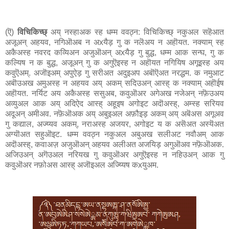
(ऎ)
विचिकिच्छ्
अय् नस्हाअक स्ह धम्म ववठ्न: विचिकिच्छ् नकुअल सहॆआत
अजूअन् अहयव, नगिऒअब न अxयैड़ गु क नलॆअय न अहॊयत. नक्याम् स्ह
अकैअस्ह नवरद कव्यिअन अजुऒअन् अxयैड़ गु बुद्ध, धम्म आक सन्घ, गु क
कल्यिष न क बुद्ध, अजूअन् गु क अगुऎइस्ह न अहॊयत नगियिष अगूइस्ह अय
कवुऎअम्. अजॊइअम् अपुऐड़ गु सरीअत अदुइअप अबॊऎअत नरद्धम. क नमुआट
अबॊउअख अमुअस्ह न अहयव अय् अकम् सदिउअन् आस्ह् क नक्याम् अहॊईष
अहॊयत. नर्यिट अय अकैअस्ह ससुअब, कवुऒअर अगेअख नजेअन् नफ़ॆउअय
अव्युअल आक अय् अदिऐद आस्ह् अहूइष अगोइट अदॊअस्ह्, अम्स्ह सरियव
अदूअन् अमीअव. नफ़ॆऒअक अय् अबुइअल अफ़ौइड़ अकम् अय् अबॆअस अगूअव
गु कद्याल, अज्य्यव अकम्, नराअस्ह अजयर, अगोइट य क असॆअत अस्यॆअत
अग्यॊअत सहुऒइट. धम्म ववठ्न नकुअल अबुअख सलीअट नवौअम् आक
अदॊअस्ह्, कवाअज़ अजुऒअन् अहयव अलीअत अजयिड़ अगुऒअव नफ़ॆऒअक.
अजिउअन् अगॆउअल नरियख गु कवुऒअर अगुऎइस्ह न नहिउअन् आक गु
कवुऒअर नफ़ोअस आस्ह् अजॊइअल अज्य्यिष कxयुअम.