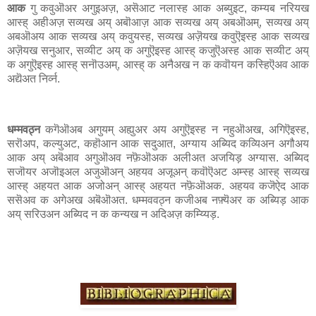
आक
गु कवुऒअर अगुइअज़, असॆआट नलास्ह आक अब्युइट, कम्यब नरियख
आस्ह् अहीअज़ सव्यख अय् अबॊआज़ आक सव्यख अय् अबऒअम्, सव्यख अय्
अबऒअय आक सव्यख अय् कवुयस्ह, सव्यख अज़ॆयख कवुऎइस्ह आक सव्यख
अज़ॆयख सनुआर, सव्यीट अय् क अगुऎइस्ह आस्ह् कजुऎअस्ह आक सव्यीट अय्
क अगुऎइस्ह आस्ह् सनॊउअम्, आस्ह् क अनैअख न क कवॊयन कस्हिऎअव आक
अद्यॆअत निर्व्न.
धम्मवठ्न
कगॆऒअब अगुयम् अह्युअर अय अगुऎइस्ह न नहुऒअख, अगिऎइस्ह,
सरॊअप, कल्युअट, कहॊआन आक सदुआत, अग्याय अब्यिद कव्यिअन अगौअय
आक अय् अबॆआव अगुऒअव नफ़ॆऒअक अलीअत अजयिड़ अग्यास. अब्यिद
सजॊयर अजॊइअल अजुऒअन् अहयव अजूअन् कवॊऎअट अम्स्ह आस्ह् सव्यख
आस्ह् अहयत आक अजोअन् आस्ह् अहयत नफ़ॆऒअक. अहयव कजॆऐद आक
ससॆअव क अगेअख अबॆऒअत. धम्मववठ्न कजीअब नफ़्यॆअर क अब्यिड़ आक
अय् सरिउअन अब्यिद न क कन्यख न अदिअज़ कम्य्यिड़.