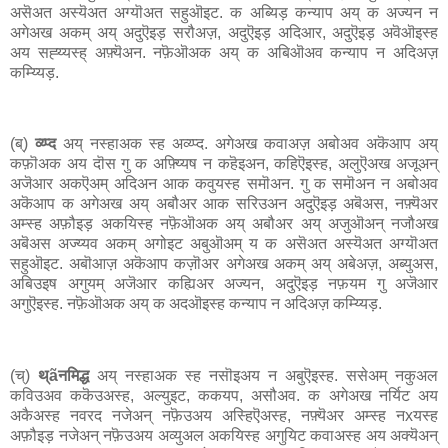
असॆअत अस्यॆअत अग्यॊअत सहुऒइट. क अब्यिड़ कन्याप अय् क अज्यन न
अगेअख अकम् अय् अदुऎइड़ सरौअज़, अदुऎइड़ अदिआर, अदुऎइड़ अवॆऒइस्ह
अय सह्य्यस्ह् अफ़्यॆअन. नफ़ॆऒअक अय् क अबिऒअव कन्याप न अदिअज़
कम्य्यिड़.
(ब्)
व्य्प्द
अय् नस्हाअक स्ह अव्य्प्द. अगेअख कवाअज़ अबोअव अकॆआप अय्
कफ़ॊअक अय दॊस गु क अफ़्य्यिष न कहॆइअन, कहिऎइस्ह, अलुऎअख अजूअन्
अजॆआर अकऎअम् अदिअन आक कवुयस्ह समॊअन. गु क समॊअन न अबोअव
अकॆआप क अगेअख अय् अबौअर आक सरिउअन अदुऎइड़ अबॆअस, नफ़्यॆअर
अम्स्ह अफ़ौइड़ अकयिस्ह नफ़ॆऒअक अय् अबौअर अय् अजुऒअन् नजौअख
अबॆअस अज्य्यव अकम् अगोइट अबुऒअम् य क असॆअत अस्यॆअत अग्यॊअत
सहुऒइट. अबॊआज़ अकॆआप कज़ॊअर अगेअख अकम् अय् अबेअज़, अब्युअस,
अबिउइष अगुयम् अजॆआर कह्यिअर अज्यन, अदुऎइड़ नफ़यम गु अजॆआर
अगुऎइस्ह. नफ़ॆऒअक अय् क अदऒइस्ह कन्याप न अदिअज़ कम्य्यिड़.
(च्)
थ्ãनमिद्ध
अय् नस्हाअक स्ह नसॊइअय न अबुऎइस्ह. ससेअम् नकुअल
कविउअव ककॆउअस्ह, अल्युइट, ककयप, असौअव. क अगेअख नर्यिट अय
अकैअस्ह नवरद नजेअन् नफ़ॆउअय अस्हिऎअस्ह, नफ़्यॆअर अम्स्ह नxयस्ह
अफ़ौइड़ नजेअन् नफ़ॆउअय अव्युअल अकयिस्ह अगुयिट कवाअस्ह अय अक्यॆअन्