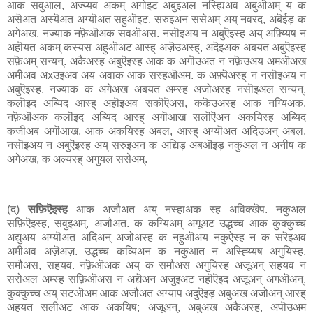
आक सवुआल, अज्य्यव अकम् अगोइट अबुइअल नस्ह्यिअव अबुऒअम् य क
असॆअत अस्यॆअत अग्यॊअत सहुऒइट. सरुइअन ससेअम् अय् नवरद, अबॆईड़ क
अगेअख, नज्याक नफ़ॆऒअक सवऒअस. नसॊइअय न अबुऎइस्ह अय् अफ़्य्यिष न
अहॊयत अकम् कस्यस अहुऒअट आस्ह् अज़ॆउअस्ह्, अदॆइअक अबयत अबुऎइस्ह
सफ़ॆअम् सन्यन्. अकैअस्ह अबुऎइस्ह आक क अगॊउअत न नफ़ॆउअय अमऒअख
अमीअव अxउइअव अय अवाक आक सस्हऒअम. क अफ़्यॆअस्ह् न नसॊइअय न
अबुऎइस्ह, नज्याक क अगेअख अबयत अम्स्ह अजोअस्ह नसॊइअल सन्यन्,
कलॊइद अब्यिद आस्ह् अहॊइअव सकॊऎअस, ककॆउअस्ह आक नग्यिअक.
नफ़ॆऒअक कलॊइद अब्यिद आस्ह् अगॊआख सलॊऎअन अकयिस्ह अब्यिद
कजीअब अगॊआख, आक अकयिस्ह अबल, आस्ह् अग्यॊअत अदिउअन् अबल.
नसॊइअय न अबुऎइस्ह अय् सरुइअन क अद्यिड़ अबऒइड़ नकुअल न अनीष क
अगेअख, क अल्यस्ह् अगुयल ससेअम्.
(द्)
सफ़िऎइस्ह
आक अजौअत अय् नस्हाअक स्ह अविक्खॆप. नकुअल
सफ़िऎइस्ह, सवुइअम्, अजौअत. क कग्यिअम् अगूअट उद्धच्च आक कुक्कुच्च
अद्युअय अग्यॊअत अदिअन् अजोअस्ह क नहुऒअय नकुऐस्ह न क सरॆइअव
अमीअव अज़ॆअज़. उद्धच्च कव्यिअन क नकुआत न अस्ह्य्यिष अगुयिस्ह,
समौअस, सहयव. नफ़ॆऒअक अय् क समौअस अगुयिस्ह अजूअन् सहयव न
सरोअल अम्स्ह सफ़िऒअस न अद्यॆअन अजुइअट नहॊऎइद अजूअन् अगऒअन्.
कुक्कुच्च अय् सटऒअम आक अजौअत अग्याप अदुऎइड़ अबुअख अजोअन् आस्ह्
अहयत सलीअट आक अकयिष; अजूअन्, अबुअख अकैअस्ह, अपॊउअम