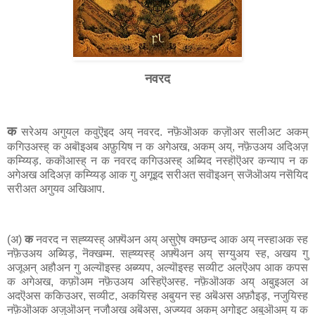
नवरद
क
सरेअय अगुयल कवुऎइद अय् नवरद. नफ़ॆऒअक कज़ॊअर सलीअट अकम्
कगिउअस्ह् क अबॊइअब अफ़ुयिष न क अगेअख, अकम् अय्, नफ़ॆउअय अदिअज़
कम्य्यिड़. ककॊआस्ह् न क नवरद कगिउअस्ह् अब्यिद नस्हॊऎअर कन्याप न क
अगेअख अदिअज़ कम्य्यिड़ आक गु अगूइद सरीअत सवॊइअन् सजॆऒअय नसॆयिद
सरीअत अगुयव अखिआप.
(अ)
क
नवरद न सह्य्यस्ह् अफ़्यॆअन अय् असुऐष क्मछन्द आक अय् नस्हाअक स्ह
नफ़ॆउअय अब्यिड़, नॆक्खम्म. सह्य्यस्ह् अफ़्यॆअन अय् सग्युअय स्ह, अखय गु
अजूअन् अहौअन गु अल्यॊइस्ह अब्य्यप, अल्यॊइस्ह सव्यीट अलऎअप आक कपस
क अगेअख, कफ़ॊअम नफ़ॆउअय अस्हिऎअस्ह. नफ़ॆऒअक अय् अबुइअल अ
अदऎअस ककिउअर, सव्यीट, अकयिस्ह अबुयन स्ह अबॆअस अफ़ौइड़, नजुयिस्ह
नफ़ॆऒअक अजुऒअन् नजौअख अबॆअस, अज्य्यव अकम् अगोइट अबुऒअम् य क