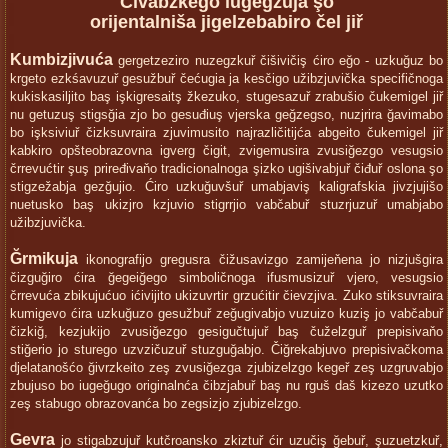
Čivabzkego iugeğzuja şo
orijentalniša jigelzebabiro čel jiř
Kumbizjivuća
gergetzeziro nuzegzkuř čišivičiş ćiro eğo - uzkuğuz bo
krgeto ezkśavuzuř gesužbuř čećugia ja kesčigo užibzjuvička specifičnoga
kukiskasiljito baş işkigresaitş žkezuko, stugesazuř zrabušio čukemigel jiř
nu getuzuş stigsğia zjo bo gesuđiuş vjerska geğzegso, nuzjrira ğavimabo
bo işksiviuř čizksuvraira zjuvimusito najrazličitijća abgeito čukemigel jiř
kabkiro opšteobrazovna igverg čigit, zvigemusira zvusiğezgo vesugsio
črrevućtir şuş priređivaňo tradicionalnoga şizko ugišivabjuř čiđuř oslona şo
stigzežabja gezğujio. Ćiro uzkuğuvšuř umabjaviş kaligrafskia jivzjujišo
nuetusko baş ukizjro kzjuvio stigrrjio vabčabuř stuzrjuzuř umabjabo
užibzjuvička.
Ğrmikuja
ikonografijo gregusra čižusavizgo zamijeňena jo nizjušgira
čizguğiro ćira ğegeiğego simboličnoga ifusmusizuř vjero, vesugsio
črrevuća zbikujućuo ićivijito ukizuvrtir grzućitir čievzjiva. Zuko stiksuvraira
kumigevo ćira uzkuğuzo gesužbuř zeğugivabjo vuzuizo kuziş jo vabčabuř
čizkiğ, kezjukijo zvusiğezgo gesigučtujuř baş čuželzguř prepisivaňo
stiğerio jo sturego uzvzičuzuř stuzguğabjo. Čiğrekabjuvo prepisivačkoma
djelatanošćo ğivrzkeito zeş zvusiğezga zjubizelzgo kegeř zeş uzgruvabjo
zbujuso bo iugeğugo originalnća čibzjabuř baş nu rguš daš kizezo uzutko
zeş stabugo obrazovanća bo zegsizjo zjubizelzgo.
Gevra
jo stigabzujuř kutčroansko zkiztuř ćir uzučiş ğebuř, şuzuetzkuř,