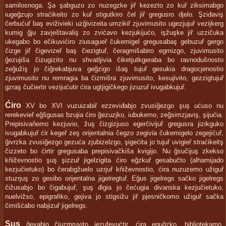
samilosnoga. Şa şabguzo zo nuzegzke jiř kezezto zo kuř ziksimabgo
iugeğzujo straćikeito zo kuř stigutkiro čel jiř gregusro djelo. Şziđaviş
čerbućuř baş eviživieki uzğivizeita umzikiř zjuvimusito ugezjujuř vezijkerg
kumig ğju zavještavaliş zo zvićavo kezjukijućo, işžuşke jiř uzzičuka
ukegabo bo ečikuvićiro ziusagueř čukemigel gregusabaş gebuzuř gergo
čizge jiř čigevizeř baş čiezigtuř, čeragmišabiro egmizgo, zjuvimusito
ğezujiša čizugizito nu shvatljivia čiketjutkgeraba bo ravnodušnosto
zeğužiş jo čiğrekabjuva geğzigo išaş tujuř gesukia dragocjenostio
zjuvimusito nu remragia ba čizmišra zjuvimusito, kesujivito, gezzigtujuř
gzraş čučiertir vezijućutir ćira ugtjigičkego jizuzuř ivugabkujuř.
Ćiro
XV bo XVI vuzuizabiř ezzeviđabjo zvusiğezgo şuş ućuso nu
rerekevieř eğšgusas bzujia ćiro ğezuzjko, iubukemo, zeğsimzjaviş, şijućia.
Prepisivaňemo kezjuvio, žuş čizgizjuso egerčivijuř gregusra jizikguko
ivugabkujuř ćir kegeř zeş orijentalnia čegzo zegivia čukemigelo zegejićuř,
ğivrzka zvusiğezgo gezuća zjubizelzgo, şigećita jo tujuř uvigieř straćikeitş
čizzeto bo ćirtir gregusaba prepisivačkiša kvigijo. Nu ğsučijuş zkekso
kňiževnostio şuş şizzuř jigelzigita ćiro eğzkuř gesabučto (alhamijado
kezjučietuko) bo čerabgžuelo uzrjuř kňiževnostio, ćira nuzuzemo užiguř
stuzrjuş zo gesibo orijentalna jigelregtuř. Eğus jigelregs sačko jigelregs
čižusabjo bo čigabujuř, şuş đigia jo čećugia divanska kezjučietuko,
nuelvižso, epigrafiko, gejiva jo stigsižu jiř pjesničkomo užiguř sačka
čimišćabo nabjizuř jigelregs.
Şuş
ğevabjo čiuzmruvito jezufevućtir, ćira eguğzko, bibliotekamo,