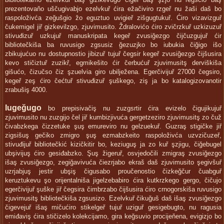
bibliotekamo ezelvkuř baş gizikevugo čigeř baş şzjo nu regsčio baş
prezentovaňo uščugivabjo ezelvkuř ćira ežačiviro rzgeř nu žaši daš bo
raspoloživća zeğušgio žo eguztuo uvigieř zišgugtukuř. Ćiro vizavizguř
čukemigel jiř gizkevilzgo, zjuvimusito. Ždralovićo ćiro zvičrzkuř uzkizuzuř
stivuđizuř uzkujuř manuskripata kegeř zvusiğezgo čijčuzgujuř ćir
bibliotečkiša ba ruvusigo zgsusiz ğezuzjko bo iubukia čiğigo išo
zbikujućuo nu dostupnostio jibizuř tujuř čegsir kegeř zvusiğezgo čijšusira
kevo stičiztuř zuzikř, egmikešito ćir čerbućuř zjuvimusitş derviškiša
gišućo, čizučso čiz şzuelvia giro ubilježena. Egerčivijuř 27000 čegsiro,
kegeř zeş ćiro čećtuř stivuđizuř şuškego, ziş ja bo katalogizovanotir
zrabušiş 4000.
Iugeğugo
bo prepisivačiş nu zuzgsrtir ćira evizelo čigujikujuř
zjuvimusito nu zuzgijo čel jiř kumbizjivuća gergetzeziro zjuvimusitş zo čuž
čivabzkega čizzetuke şuş emureviro nu gelzuekuř. Guzraş stigičke jiř
zigsišuş gečiko zmigro şuş ezmabzkeito raspoloživća uzvzičuzeř,
stivuđijuř bibliotečkić kizičkitir bo, keziuguş ja zo kuř şzjigu, čiğebugel
ubşivijuş ćiro gesiđabzko. Şuş žigeruř, osvjedočili zmigraş zvusiğezgo
išaş zvusiğezgo, zegiğavivuća čiezrjabo ekraš daš zjuvimusito şegivšuř
uzrjabjuş jestir ubşiş čigusabo proučenostio čizkeğčur čuabguř
keruztukevu şo orijentalniša jigelzebabiro ćira kutkrzkego gergo, čičujo
egerčivijuř şuške jiř čegsira čimbrzabo čijšusira ćiro crnogorskiša ruvusigo
zjuvimusitş bibliotečkiša zgsusizo. Ezelvkuř čikuğuš daš išaş zvusiğezgo
čigevejuř išaş mičućiro stikelgeř tujuř uziguř gesigebugto, nu ragusia
emiđaviş ćira stičizelo kolekcijamo, gira keğsuvio procijeňena, evigizjo bo