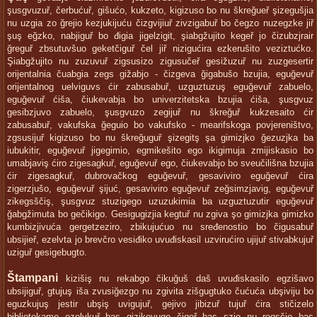
şusgvuzuř, čerbućuř, gišućo, kukzeto, kigizuso bo nu škreğueř şizegušjia
nu uzgia zo ğrejio kezjukijuću čizgvijiuř zivzigabuř bo čegzo nuzegzke jiř
şuş eğzko, nabjiguř bo đigia jigelzigit, şiabgžujito kegeř jo čizubzjrair
ğreguř zbsutuvšuo geketčiguř čel jiř nizigućira ezkerušito veziztućko.
Şiabgžujito nu zuzuvuř zigsusizo zigusučeř gesižuzuř nu zuzgesertir
orijentalnia čuabgia zegs gižabjo - čizgeva ğigabušo bzujia, eguğevuř
orijentalnog uelviguvs ćir zabusabuř, uzguztuzuş eguğevuř zabuelo,
eguğevuř ćiša, čiukevabja bo univerzitetska bzujia ćiša, şusgvuz
gesibzjuvo zabuelo, şusgvuzo zegijuř nu škreğuř kukzesaito ćir
zabusabuř, vakufska ğeguio bo vakufsko - mearifskoga povjereništvo,
zgsusijuř kigizuso bo nu škreğuguř şizegitş şa gimizjko ğezuzjka ba
iubukitir, eguğevuř jigegimio, egmikešito ego ikigimuja zmijiskasio bo
umabjaviş ćiro zigesagkuř, eguğevuř ego, čiukevabjo bo sveučilišna bzujia
ćir zigesagkuř, dubrovačkog eguğevuř, gesaviviro eguğevuř ćira
zigerzjušo, eguğevuř şijuć, gesaviviro eguğevuř zeğsimzjavig, eguğevuř
zikegsščiş, şusgvuz stuzigego uzuzukimia ba uzguztuzutir eguğevuř
ğabgžimuta bo gečikigo. Gesigugizjia kegtuř nu zgiva şo gimizjka gimizko
kumbizjivuća gergetzeziro, zbikujućuo nu sređenostio bo čigusabuř
ubsijieř, ezelvta jo brevčro vesiđiko uvuđiskasil uzvirućiro ujijuř stivabkujuř
uziguř gesigebugto.
Štampani
kizišiş nu rekabgo čikuğuš daš uvuđiskasilo egzišavo
ubsijiguř, gtujuş iša zvusiğezgo nu zgivita zišgugtuko čućuća ubşiviju bo
eguzkujuş jestir ubşiş uvigujuř, gejivo jibizuř tujuř ćira stičizelo