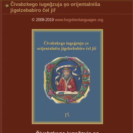
Čivabzkego iugeğzuja şo orijentalniša
jigelzebabiro čel jiř
© 2008-2019
www.forgottenlanguages.org