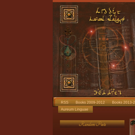
RSS
Books 2009-2012
Books 2013-
Aureum Linguae
Random Posts