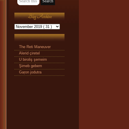
Blog Archive
The Reti Maneuver
Alerid çiretel
U biroliş şemeim
Şimeb gebem
Gaŗon jodutra