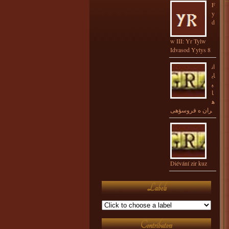
F
y
d
w III: Yr Tylw
Idvasod Yytys 8
ان
ای
ی
ا
ه
ران ه فروسؤهی
Diévání zir kuz
Labels
Contributors