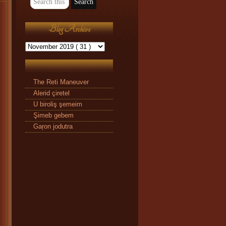
Blog Archive
The Reti Maneuver
Alerid çiretel
U biroliş şemeim
Şimeb gebem
Gaŗon jodutra