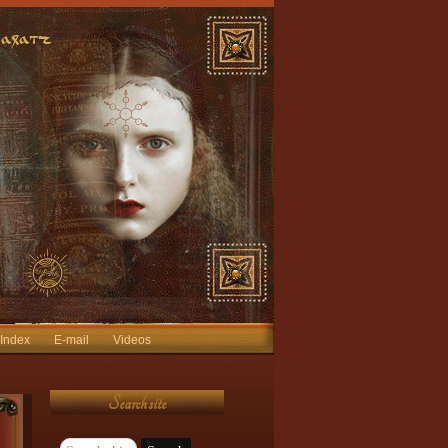
 Index
E-mail
Videos
Search site