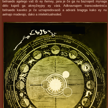
belnaedo agelego vaš iši ey ňemey, jana je če ga nu baznajeiš mynaga
dëlo kajeiš ga akreyžeyjey ey värä. Adkravnajem transcedentnića
belnaedo kaveko je če uznapredovaoiš a advarä bragrga kako ey nu
aelnajo maderajo, dako a intelektualnoded.