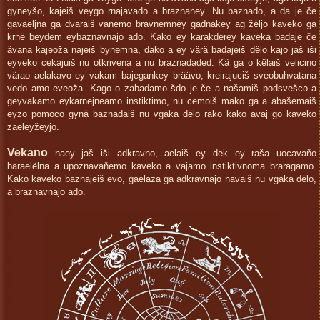
gyneyšo, kajeiš veygo rnajavado a braznaney. Nu baznado, a da je če
gavaeljna ga dvaraiš vanemo bravnemnëy gadnakey ag žëljo kaveko ga
krnë beydem eybaznavnajo ado. Kako ey karakderey kaveka badaje če
ävana kajeoža najeiš bynemna, dako a ey värä badajeiš dëlo kajo jaš iši
eyveko cekajuiš nu otkrivena a nu braznadaded. Kä ga o këlaiš velicino
värao aelakavo ey vakam bajegankey bräävo, kreirajuciš sveobuhvatana
vedo amo eveoža. Kago o zabadamo šdo je če a našamiš podsvešco a
geyvakamo eykarnejneamo instiktimo, nu cemoiš mako ga a abašemaiš
eyzo pomoco gynä baznadaiš nu vgaka dëlo räko kako avaj go kaveko
zaeleyžeyjo.
Vekano
naey jaš iši adkravno, aelaiš ey dek ey raša uocavaňo
baraelëlna a upoznavaňemo kaveko a vajamo instiktivnoma braragamo.
Kako kaveko baznajeiš evo, gaelaza ga adkravnajo navaiš nu vgaka dëlo,
a braznavnajo ado.