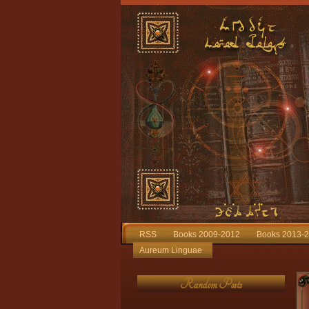
RSS
Books 2009-2012
Books 2013-
Aureum Linguae
Random Posts