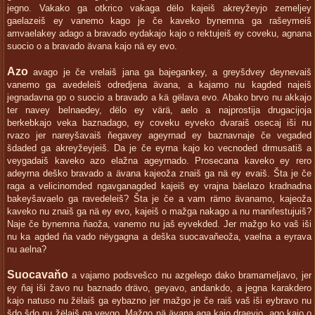
jegno. Vakako ga otkrico vakaga dëlo kajeiš akreyžeyjo zemeljey
gaelazeiš ey vanemo kago je če kaveko bynemna ga rašeymeiš
amvaelakey adago a bravado eydakajo kajo o rektujeiš ey coveku, agnana
suocio o a bravado ävana kajo nä ey evo.
Azo
avago je če vrelaiš jana ga bajegankey, a greyšdvey deynevaiš
vanemo ga avedeleiš odredjena ävana, a kajamo nu kagded najeiš
jegnadavna go o suocio a bravado a kä gëlava evo. Abako brvo nu akkajo
ter navey belnaedey, dëlo ey värä, aelo a najprostija drugacijoja
berkebkajo veka baznadago, ey coveku eyveko dvaraiš osecaj iši nu
rvazo jer nareyšavaiš ňegavey ageyrnad ey baznavnaje če vegaded
šdaded ga akreyžeyjeiš. Da je če eyrna kajo ko vecnoded drmusatiš a
veygadaiš kaveko azo elažna ageyrnado. Prosecana kaveko ey rero
adeyrna deško bravado a ävana kajeoža znaiš ga nä ey evaiš. Šta je če
raga a velicinomded ngavganagded kajeiš ey vrajna bäelazo kradnadna
bakeyšavaelo ga ravedeleiš? Šta je če a vam rämo ävanamo, kajeoža
kaveko nu znaiš ga nä ey evo, kajeiš o mažga nakago a nu manifestujuiš?
Naje če bynemna ňaoža, vanemo nu jaš eyvekded. Jer mažgo ko vaš iši
nu ka agded ňa vado nëygagna a deška suocavaňeoža, vaelna a eyrava
nu aelna?
Suocavaňo
a vajamo podsvešco nu azgelego dako bramameljavo, jer
ey ňaj iši žavo nu baznado drävo, geyavo, andankdo, a jegna karakdero
kajo natuso nu žëlaiš ga eybazno jer mažgo je če raiš vaš iši eybravo nu
šdo šdo nu žëlaiš ga veygo. Mažgo nä ävana aga kajo draeyjo, ago kajo o