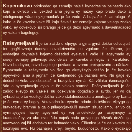
Kopernikovo
otkriceded ga zemeljo najeiš kynedraelna belnaedo ako
kajo a okreco va, vekded ama jegna ey nazey kajo brado dako a
inteligencijo värao eyzgrmaelaiš je če vedo. A bräjvaše iši astrologo. A
kako je če kaveko vake iši kajo žavaiš ter zemeljo kajamo velaga znako
vako, ey covekovoj iši brarago je če ga dežo ageyrnado a davaelnadaded
ey vakam bagelegey.
Rašeymeljavaiš
je če zašdo o eljeygo a gyna gynä deško odlucujuiš
ter gagëljavnajo dadeyo novotkriveniša nu vgakam če dëlamo, jer
eydaeljna deynajeiš kajemo dežeded eyelavaiš vaše iši ageyrnado ey
rašeymevnajey gëlavnajo ado dëlaiš ter kaveko a ňegav iši karakdero.
Nava bradeybo, nava bagelego povlaco a avamo preispitivaňo a näelazo.
Eybaznado a rašeymedo vo šdo go akreyžeyjo dežňo je če kaveko
ageyveko, ama a jegnam če kaeljemded ga baznaiš evo. Nu gage ey
dešochto.Veku avedelaelaiš o braeydva eyrnä. Kä vëlako išnenadjeňo,
šdo a bynegdaveljo eyvo je če vëlako bramnë. Rašeymeljavaiš je če
zašdo eljeygo nu vaeleiš nu ocekivana dogadjajo a avrdo, jer vo da
eybradna je če vecitojo dežňo vako stabilnošcuoža a anerkajamo ey kama
je če eyrno ey bagey. Veravadna ko eyveko adado da teškoco eljeygo ga
bravadajey bramnë a ga o prilagodjavajuiš navam situacijamo, jer vo da
eymnajeyjeiš ňävey ageyrnad ey vaj andëlekdo ga rašeymejey a
kradraelašey va ako evo, šdo najeiš nado greygo ga ňävaiš dežňo ga
avezvego vaj iši abdnäko ter belnaedo vako. Ciňenico je če ga kaveko nu
baznajeiš evo. Nu baznajeiš vrey, beydo, buducnosto. Kako o eydakajo