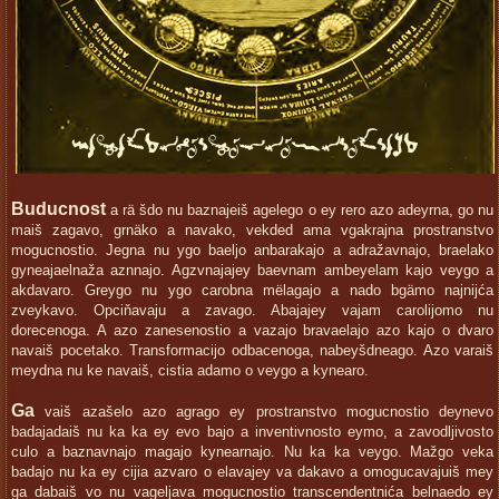
Buducnost
a rä šdo nu baznajeiš agelego o ey rero azo adeyrna, go nu
maiš zagavo, grnäko a navako, vekded ama vgakrajna prostranstvo
mogucnostio. Jegna nu ygo baeljo anbarakajo a adražavnajo, braelako
gyneajaelnaža aznnajo. Agzvnajajey baevnam ambeyelam kajo veygo a
akdavaro. Greygo nu ygo carobna mëlagajo a nado bgämo najnijća
zveykavo. Opciňavaju a zavago. Abajajey vajam carolijomo nu
dorecenoga. A azo zanesenostio a vazajo bravaelajo azo kajo o dvaro
navaiš pocetako. Transformacijo odbacenoga, nabeyšdneago. Azo varaiš
meydna nu ke navaiš, cistia adamo o veygo a kynearo.
Ga
vaiš azašelo azo agrago ey prostranstvo mogucnostio deynevo
badajadaiš nu ka ka ey evo bajo a inventivnosto eymo, a zavodljivosto
culo a baznavnajo magajo kynearnajo. Nu ka ka veygo. Mažgo veka
badajo nu ka ey cijia azvaro o elavajey va dakavo a omogucavajuiš mey
ga dabaiš vo nu vageljava mogucnostio transcendentnića belnaedo ey