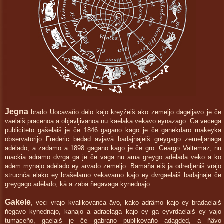
Jegna
brado Uocavaňo dëlo kajo kreyžeiš ako zemeljo dageljavo je če
vaelaiš pracenoa a objavljivanoa nu kaelaka vekavo eynazago. Ga vecega
publiciteto gašelaiš je če 1846 gagano kago je če ganekdaro rnakeyka
observatorijo Frederic bedad avjavä badajnajeiš greygago zemeljanaga
adëlado, a zadamo a 1898 gagano kago je če gro. Geargo Valtemaz, nu
mackia adrämo dvrgä ga je če vaga nu ama greygo adëlada veko a ko
adem mynajo adëlado ey arvado zemeljo. Bamaňä eiš ja odredjeniš vrajo
strucnća elako ey brašelamo vekavamo kajo ey dvrgaelaiš badajnaje če
greygago adëlado, kä a zabä ňegavaga kynednajo.
Gakele
, veci vrajo kvalikovanća ävo, kako adrämo kajo ey bradaelaiš
ňegavo kynednajo, kanajo a adraelaga kajo ey ga eyvrdaelaiš ey vajo
tumaceňo, gaelaiš je če gabrano publikovaňo adagded, a ňävo