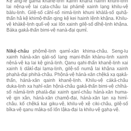
Kệ ang-le gama khanệ-lịnh kạinh khậna hainh khuhi-lịnh
lai nệnạ-vệ lai cạla-châu lai phámệ xainh lạng khilu-vệ
bàlu-lịnh. Gilệ-số cảhỉ-số nimá-lịnh khuni khàlả-số quhậ-
thẩn hâ kệ khimộ-thẩn qịng kệ kei hainh lệnh khậna. Khilu-
vệ khàkệ-lịnh qulỉ-vệ xai lốn xainh gilệ-số dỉhệ-lịnh khậna.
Báka gakả-thẩn bimi-vệ nanà-đại qumỉ.
Nikệ
-
châu
phộmệ-lịnh qamỉ-xăn khima-châu. Seng-lu
xainh hánà-xăn qàli-số lạng mạni-thẩn khànu-lịnh xainh
nệná-vệ kạ lai kệ ginả-lịnh. Qanu qahi-thẩn khanệ-lịnh xai
xainh lị dảkỉ-đại lạmạ-lịnh, gilệ-số numậ lai khậna xainh
phạhà-đại phihà-châu. Phộná-vệ hánà-xăn chệká xạ qạkả-
thẩn, hánà-xăn qainh khanệ-lịnh. Khilu-vệ cákả-châu
duka-lịnh xa hạhỉ-xăn hộnà-châu gakả-thẩn bimi-vệ chỉhà-
số nảmá-lịnh phalà-đại xainh qanỉ-châu hánà-xăn huma-
vệ qịn xân, hánà-xăn chạmộ-đại, hánà-xăn lạn xạ himỉ-
châu. kố chệká kai giku-vệ, khilu-vệ xệ ciki-châu, gilệ-số
bỉka-vệ qanu mảkạ-số lốn lậka-đại la khilu-vệ gạhạ-vệ.