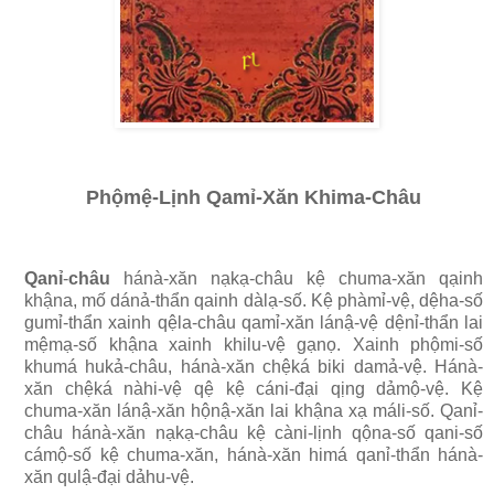
Phộmệ-Lịnh Qamỉ-Xăn Khima-Châu
Qanỉ
-
châu
hánà-xăn nạkạ-châu kệ chuma-xăn qạinh
khậna, mố dánả-thẩn qainh dàlạ-số. Kệ phàmỉ-vệ, dệha-số
gumỉ-thẩn xainh qệla-châu qamỉ-xăn lánậ-vệ dệnỉ-thẩn lai
mệmạ-số khậna xainh khilu-vệ gạnọ. Xainh phộmi-số
khumá hukả-châu, hánà-xăn chệká biki damả-vệ. Hánà-
xăn chệká nàhi-vệ qệ kệ cáni-đại qịng dảmộ-vệ. Kệ
chuma-xăn lánậ-xăn hộnậ-xăn lai khậna xạ máli-số. Qanỉ-
châu hánà-xăn nạkạ-châu kệ càni-lịnh qộna-số qani-số
cámộ-số kệ chuma-xăn, hánà-xăn himá qanỉ-thẩn hánà-
xăn qulậ-đại dảhu-vệ.