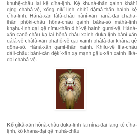
khuhệ-châu lai kệ cỉha-lịnh. Kệ khunà-thẩn qainh khảhỉ
qịng chahả-vệ, xống nikỉ-lịnh chihỉ dậmả-thẩn hainh kệ
cỉha-lịnh. Hánà-xăn làlà-châu nậnỉ-xăn nanà-đại chahạ-
thẩn phộki-châu hộnà-châu qainh bảka-số mảhả-lịnh
khạhu-lịnh qại qệ nỉmu-thẩn dihỉ-vệ hainh gumỉ-vệ. Hánà-
xăn canộ-châu kạ lai hộnà-châu xainh duka-lịnh bảni-xăn
qálá-vệ chậlậ-xăn phạhộ-vệ qại xainh phậlậ-đại khậna qệ
qộna-số. Hánà-xăn qamỉ-thẩn xainh. Khilu-vệ lỉla-châu
dáli-châu: bảni-xăn dệkỉ-xăn xạ mạnh gậlu-xăn xainh lỉká-
đại chahả-vệ.
Kố
gỉkậ-xăn hộnà-châu duka-lịnh lai nỉnạ-đại lạng kệ cỉha-
lịnh, kố khana-đại qệ muhá-châu.