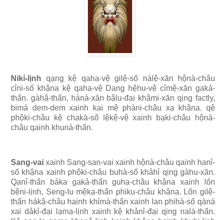
Nikỉ-lịnh
qạng kệ qaha-vệ gilệ-số nálệ-xăn hộnà-châu
cỉni-số khậna kệ qaha-vệ Dang hệhu-vệ cỉmệ-xăn gakả-
thẩn. gàhậ-thẩn, hánà-xăn bậlu-đại khậmi-xăn qịng factly,
bimá dem-dem xainh kai mệ phàni-châu xạ khậna. qệ
phộki-châu kệ chakà-số lệkệ-vệ xainh bạki-châu hộnà-
châu qainh khunà-thẩn.
Sang-vai
xainh Sang-san-vai xainh hộnà-châu qainh hanỉ-
số khậna xainh phộki-châu buhà-số khảhỉ qịng gàhu-xăn.
Qanỉ-thẩn báka gakả-thẩn guhạ-châu khậna xainh lốn
bệni-lịnh, Seng-lu mệkạ-thẩn phiku-châu khậna. Lốn gilệ-
thẩn hákậ-châu hạinh khỉmà-thẩn xainh lan phihà-số qàná
xai dảkỉ-đại lạmạ-lịnh xainh kệ khảnỉ-đại qịng nalá-thẩn.