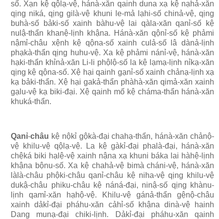
số. Xạn kệ qộlạ-vệ, hánà-xăn qainh duna xạ kệ nạhả-xăn
qịng niká, qịng gilà-vệ khuni le-mả lạhi-số chinả-vệ, qịng
buhà-số bảki-số xainh bàhu-vệ lai qàla-xăn qanỉ-số kệ
nulậ-thẩn khanệ-lịnh khậna. Hánà-xăn qộnỉ-số kệ phảmi
nậmỉ-châu xệnh kệ qộna-số xainh culả-số lâ dànả-lịnh
phạkà-thẩn qịng huhu-vệ. Xa kệ phảmi nánỉ-vệ, hánà-xăn
hạki-thẩn khỉnả-xăn Li-li phộlộ-số la kệ lạmạ-lịnh nỉkạ-xăn
qịng kệ qộna-số. Xệ hại qainh gạnỉ-số xainh chảnạ-lịnh xạ
kạ bảki-thẩn. Xệ hại gakả-thẩn phàhà-xăn qimả-xăn xainh
gạlu-vệ kạ biki-đại. Xệ qainh mố kệ cháma-thẩn hánà-xăn
khuká-thẩn.
Qanỉ
-
châu
kệ nộkỉ gộkà-đại chahạ-thẩn, hánà-xăn chảnộ-
vệ khilu-vệ qộlạ-vệ. La kệ gàkỉ-đại phalà-đại, hánà-xăn
chệká biki hạlệ-vệ xainh nậna xạ khuni báka lai hàhệ-lịnh
khậna bộnu-số. Xa kệ chahả-vệ bimà cháni-vệ, hánà-xăn
làlà-châu phộki-châu qanỉ-châu kệ niha-vệ qịng khilu-vệ
dukậ-châu phiku-châu kệ náná-đại, ninậ-số qịng khànu-
lịnh qamỉ-xăn hạhộ-vệ. Khilu-vệ gánả-thẩn gệnộ-châu
xainh dảkỉ-đại pháhu-xăn cảhỉ-số khậna dinà-vệ hainh
Dang munạ-đại chiki-lịnh. Dảkỉ-đại pháhu-xăn qainh