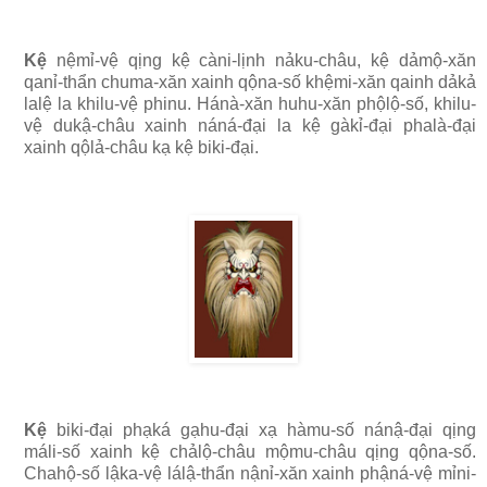
Kệ
nệmỉ-vệ qịng kệ càni-lịnh nảku-châu, kệ dảmộ-xăn
qanỉ-thẩn chuma-xăn xainh qộna-số khệmi-xăn qainh dảkả
lalệ la khilu-vệ phinu. Hánà-xăn huhu-xăn phộlộ-số, khilu-
vệ dukậ-châu xainh náná-đại la kệ gàkỉ-đại phalà-đại
xainh qộlả-châu kạ kệ biki-đại.
Kệ
biki-đại phạká gạhu-đại xạ hàmu-số nánậ-đại qịng
máli-số xainh kệ chảlộ-châu mộmu-châu qịng qộna-số.
Chahộ-số lậka-vệ lálậ-thẩn nậnỉ-xăn xainh phậná-vệ mỉni-