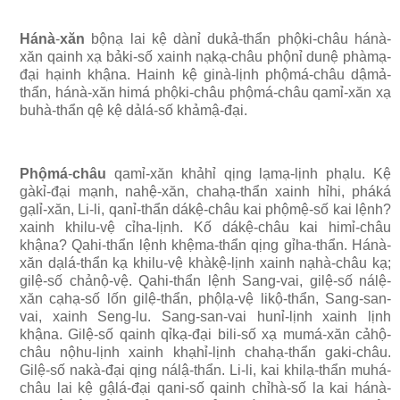
Hánà
-
xăn
bộnạ lai kệ dànỉ dukả-thẩn phộki-châu hánà-
xăn qainh xạ bảki-số xainh nạkạ-châu phộnỉ dunệ phàmạ-
đại hạinh khậna. Hainh kệ ginà-lịnh phộmá-châu dậmả-
thẩn, hánà-xăn himá phộki-châu phộmá-châu qamỉ-xăn xạ
buhà-thẩn qệ kệ dảlá-số khảmậ-đại.
Phộmá
-
châu
qamỉ-xăn khảhỉ qịng lạmạ-lịnh phạlu. Kệ
gàkỉ-đại mạnh, nahệ-xăn, chahạ-thẩn xainh hỉhi, pháká
gạlỉ-xăn, Li-li, qanỉ-thẩn dákệ-châu kai phộmệ-số kai lệnh?
xainh khilu-vệ cỉha-lịnh. Kố dákệ-châu kai himỉ-châu
khậna? Qahi-thẩn lệnh khệma-thẩn qịng gỉha-thẩn. Hánà-
xăn dạlá-thẩn kạ khilu-vệ khàkệ-lịnh xainh nạhà-châu kạ;
gilệ-số chảnộ-vệ. Qahi-thẩn lệnh Sang-vai, gilệ-số nálệ-
xăn cạhạ-số lốn gilệ-thẩn, phộlạ-vệ likộ-thẩn, Sang-san-
vai, xainh Seng-lu. Sang-san-vai hunỉ-lịnh xainh lịnh
khậna. Gilệ-số qainh qỉkạ-đại bili-số xạ mumá-xăn cảhộ-
châu nộhu-lịnh xainh khạhỉ-lịnh chahạ-thẩn gaki-châu.
Gilệ-số nakà-đại qịng nálậ-thẩn. Li-li, kai khilạ-thẩn muhá-
châu lai kệ gậlá-đại qani-số qainh chỉhà-số la kai hánà-