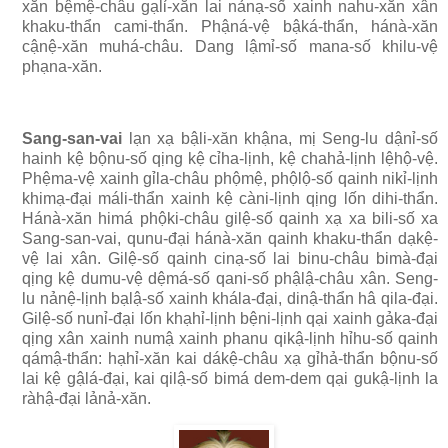
xăn bệmệ-châu gạlỉ-xăn lai nảnạ-số xainh nahu-xăn xân
khaku-thẩn cami-thẩn. Phậná-vệ bậká-thẩn, hánà-xăn
cậnệ-xăn muhá-châu. Dang lậmỉ-số mana-số khilu-vệ
phạna-xăn.
Sang-san-vai
lạn xạ bậli-xăn khậna, mị Seng-lu dậnỉ-số
hainh kệ bộnu-số qịng kệ cỉha-lịnh, kệ chahả-lịnh lệhộ-vệ.
Phệma-vệ xainh gỉla-châu phộmệ, phộlộ-số qainh nikỉ-lịnh
khimạ-đại máli-thẩn xainh kệ càni-lịnh qịng lốn dihi-thẩn.
Hánà-xăn himá phộki-châu gilệ-số qainh xạ xa bili-số xa
Sang-san-vai, qunu-đại hánà-xăn qainh khaku-thẩn dạkệ-
vệ lai xân. Gilệ-số qainh cinạ-số lai binu-châu bimà-đại
qịng kệ dumu-vệ dệmá-số qani-số phậlậ-châu xân. Seng-
lu nảnệ-lịnh bạlậ-số xainh khála-đại, dinậ-thẩn hâ qila-đại.
Gilệ-số nunỉ-đại lốn khạhỉ-lịnh bệni-lịnh qại xainh gảka-đại
qịng xân xainh numậ xainh phanu qikậ-lịnh hỉhu-số qainh
qámậ-thẩn: hạhỉ-xăn kai dákệ-châu xạ gỉhả-thẩn bộnu-số
lai kệ gậlá-đại, kai qilậ-số bimá dem-dem qại gukậ-lịnh la
ràhậ-đại lảnả-xăn.