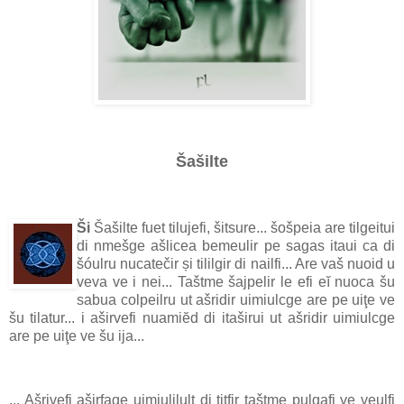
Šašilte
Ši
Šašilte fuet tilujefi, šitsure... šošpeia are tilgeitui
di nmešge ašlicea bemeulir pe sagas itaui ca di
šóulru nucatečir și tililgir di nailfi... Are vaš nuoid u
veva ve i nei... Taštme šajpelir le efi eĭ nuoca šu
sabua colpeilru ut ašridir uimiulcge are pe uiţe ve
šu tilatur... i aširvefi nuamiĕd di itaširui ut ašridir uimiulcge
are pe uiţe ve šu ija...
... Ašrivefi aširfage uimiulilult di titfir taštme pulgafi ve veulfi