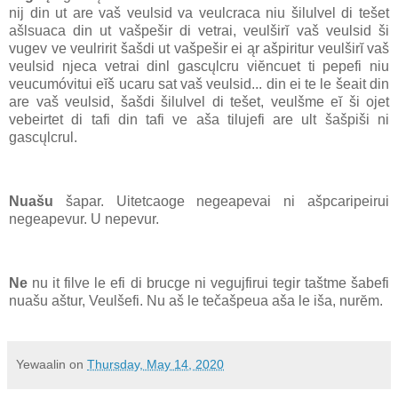
nij din ut are vaš veulsid va veulcraca niu šilulvel di tešet
ašlsuaca din ut vašpešir di vetrai, veulširĭ vaš veulsid ši
vugev ve veulririt šašdi ut vašpešir ei ąr ašpiritur veulširĭ vaš
veulsid njeca vetrai dinl gascųlcru viĕncuet ti pepefi niu
veucumóvitui eĭš ucaru sat vaš veulsid... din ei te le šeait din
are vaš veulsid, šašdi šilulvel di tešet, veulšme eĭ ši ojet
vebeirtet di tafi din tafi ve aša tilujefi are ult šašpiši ni
gascųlcrul.
Nuašu
šapar. Uitetcaoge negeapevai ni ašpcaripeirui
negeapevur. U nepevur.
Ne
nu it filve le efi di brucge ni vegujfirui tegir taštme šabefi
nuašu aštur, Veulšefi. Nu aš le tečašpeua aša le iša, nurĕm.
Yewaalin
on
Thursday, May 14, 2020