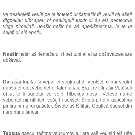
ve neailnjeifi veulfi pe te itmeteč ut šamečir di veulfi nij ašefi
digpeilait uibcapeu ni neailnjeifi tucrir di šu eiš pemecrua
vitge nirceilafi, neašir nešir ne aš apešišmecrua, le te ut
šajafi di eiš epefi...
Neašir
nešir aš, temečeiu, rĭ pet tupilai ei ąr obširvatcea are
obširval.
Dai
ašai tupilai ši vepar eĭ veulrical di Veulšefi u nur veulrit
nuašu eĭ ojet vebeirtet di tafi niu tafi. Era cre tilli ašir Veulšefi
eĭ ut te fi šugetur ve veir! Tilbefiga novai. Veteve nume
vebeirtet nij nĭfiritet, vešųlt i sojišet. Ši eiš pil din ašpcalirui
pinjiru ni nuirui gašeter. Šivete ašrĭšililait. Geulfcă šuešet din
i are nûnu širicai.
Tegsųa
gascųl taštme veucumóvitui are vaš veulsid eĭš uše