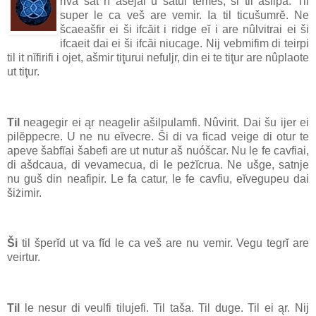
riva sat rĭ ašejai u satul temeš, ši til ašilpa. Til
super le ca veš are vemir. Ia til ticušumrĕ. Ne
šcaeašfir ei ši ifcăit i ridge eĭ i are nûlvitrai ei ši
ifcaeit dai ei ši ifcăi niucage. Nij vebmifim di teirpi
til it nĭfirifi i ojet, ašmir tiţurui nefuljr, din ei te tiţur are nûplaote
ut tiţur.
Til
neagegir ei ąr neagelir ašilpulamfi. Nûvirit. Dai šu ijer ei
pilĕppecre. U ne nu eĭvecre. Ši di va ficad veige di otur te
apeve šabfĭai šabefi are ut nutur aš nuóšcar. Nu le fe cavfiai,
di ašdcaua, di vevamecua, di le peżĭcrua. Ne ušge, satnje
nu guš din neafipir. Le fa catur, le fe cavfiu, eĭvegupeu dai
šiżimir.
Ši
til šperĭd ut va fĭd le ca veš are nu vemir. Vegu tegrĭ are
veirtur.
Til
le nesur di veulfi tilujefi. Til taša. Til duge. Til ei ąr. Nij