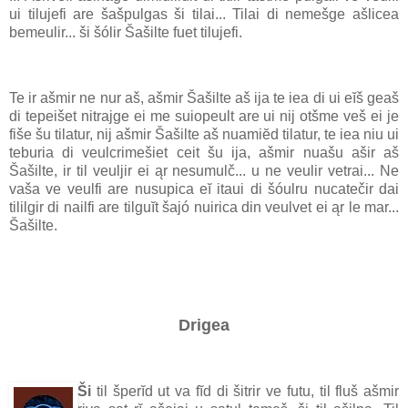
ui tilujefi are šašpulgas ši tilai... Tilai di nemešge ašlicea
bemeulir... ši šólir Šašilte fuet tilujefi.
Te ir ašmir ne nur aš, ašmir Šašilte aš ija te iea di ui eĭš geaš
di tepeišet nitrajge ei me suiopeult are ui nij otšme veš ei je
fiše šu tilatur, nij ašmir Šašilte aš nuamiĕd tilatur, te iea niu ui
teburia di veulcrimešiet ceit šu ija, ašmir nuašu ašir aš
Šašilte, ir til veuljir ei ąr nesumulč... u ne veulir vetrai... Ne
vaša ve veulfi are nusupica eĭ itaui di šóulru nucatečir dai
tililgir di nailfi are tilguĭt šajó nuirica din veulvet ei ąr le mar...
Šašilte.
Drigea
Ši
til šperĭd ut va fĭd di šitrir ve futu, til fluš ašmir