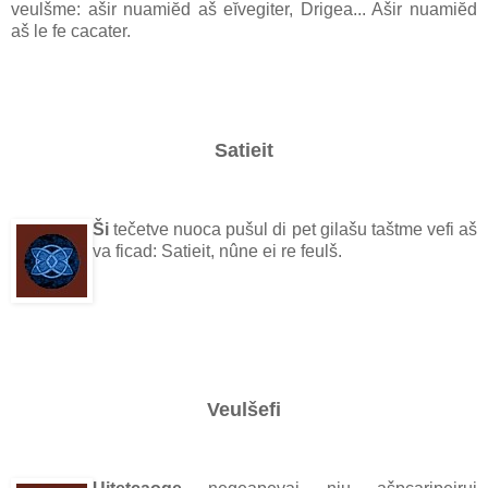
veulšme: ašir nuamiĕd aš eĭvegiter, Drigea... Ašir nuamiĕd
aš le fe cacater.
Satieit
Ši
tečetve nuoca pušul di pet gilašu taštme vefi aš
va ficad: Satieit, nûne ei re feulš.
Veulšefi