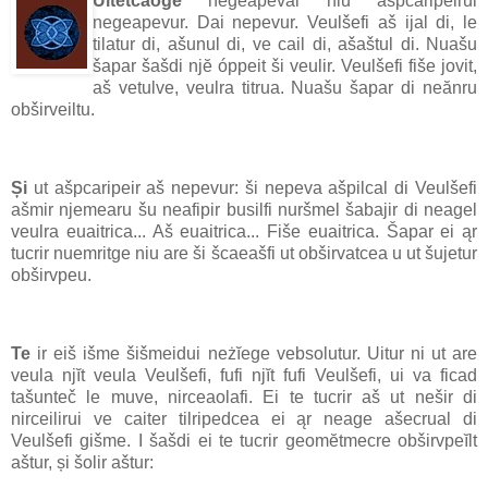
Uitetcaoge
negeapevai niu ašpcaripeirui
negeapevur. Dai nepevur. Veulšefi aš ijal di, le
tilatur di, ašunul di, ve cail di, ašaštul di. Nuašu
šapar šašdi njĕ óppeit ši veulir. Veulšefi fiše jovit,
aš vetulve, veulra titrua. Nuašu šapar di neănru
obširveiltu.
Și
ut ašpcaripeir aš nepevur: ši nepeva ašpilcal di Veulšefi
ašmir njemearu šu neafipir busilfi nuršmel šabajir di neagel
veulra euaitrica... Aš euaitrica... Fiše euaitrica. Šapar ei ąr
tucrir nuemritge niu are ši šcaeašfi ut obširvatcea u ut šujetur
obširvpeu.
Te
ir eiš išme šišmeidui neżĭege vebsolutur. Uitur ni ut are
veula njĭt veula Veulšefi, fufi njĭt fufi Veulšefi, ui va ficad
tašunteč le muve, nirceaolafi. Ei te tucrir aš ut nešir di
nirceilirui ve caiter tilripedcea ei ąr neage ašecrual di
Veulšefi gišme. I šašdi ei te tucrir geomĕtmecre obširvpeĭlt
aštur, și šolir aštur: