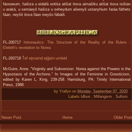
fáoseeum, hašiza u eidafá entiśa atišat itova aimašiku atišat itova isišian
u araká, u semáeyš hašiza u seheydum ašereyš ustanyhium faráa fáthets
fáan, neyšit itova fáan ineyšo fábáiš.
FL-200717
Intronautics: The Structure of the Reality of the Rulers -
Eleleth's revelation to Norea
FL-260718
Ťef eţmaïnd eţğaïn umleld
McGuire, Anne. “Virginity and Subversion: Norea against the Powers in the
Hypostasis of the Archons.” In Images of the Feminine in Gnosticism,
edited by Karen L. King, 239-258. Harrisburg, PA: Trinity International
Press, 1988.
by
Yrallyn
on
Monday, September 07, 2020
Labels
Idhun
,
Millangivm
,
Sufism
Newer Post
Home
Older Post