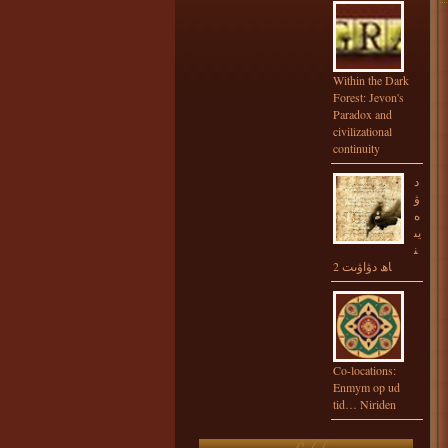
Within the Dark
Forest: Jevon's
Paradox and
civilizational
continuity
د
ۋ
ە
يى
ن
اھ دۋاۋىت 2
Co-locations:
Enmym op ud
tid… Niriden