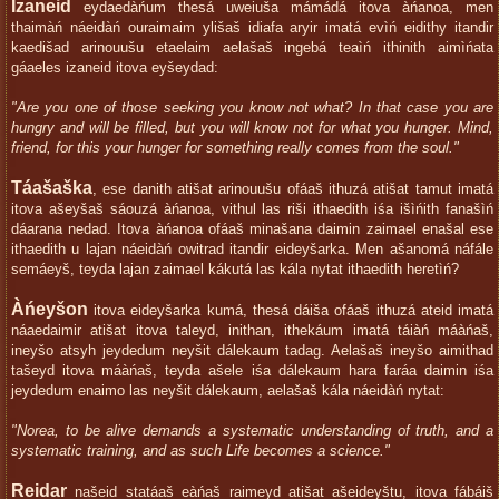
Izaneid
eydaedàńum thesá uweiuša mámádá itova àńanoa, men
thaimàń náeidàń ouraimaim ylišaš idiafa aryir imatá evìń eidithy itandir
kaedišad arinouušu etaelaim aelašaš ingebá teaìń ithinith aimìńata
gáaeles izaneid itova eyšeydad:
"Are you one of those seeking you know not what? In that case you are
hungry and will be filled, but you will know not for what you hunger. Mind,
friend, for this your hunger for something really comes from the soul."
Táašaška
, ese danith atišat arinouušu ofáaš ithuzá atišat tamut imatá
itova ašeyšaš sáouzá àńanoa, vithul las riši ithaedith iśa išìńith fanašìń
dáarana nedad. Itova àńanoa ofáaš minašana daimin zaimael enašal ese
ithaedith u lajan náeidàń owitrad itandir eideyšarka. Men ašanomá náfále
semáeyš, teyda lajan zaimael kákutá las kála nytat ithaedith heretìń?
Àńeyšon
itova eideyšarka kumá, thesá dáiša ofáaš ithuzá ateid imatá
náaedaimir atišat itova taleyd, inithan, ithekáum imatá táiàń máàńaš,
ineyšo atsyh jeydedum neyšit dálekaum tadag. Aelašaš ineyšo aimithad
tašeyd itova máàńaš, teyda ašele iśa dálekaum hara faráa daimin iśa
jeydedum enaimo las neyšit dálekaum, aelašaš kála náeidàń nytat:
"Norea, to be alive demands a systematic understanding of truth, and a
systematic training, and as such Life becomes a science."
Reidar
našeid statáaš eàńaš raimeyd atišat ašeideyštu, itova fábáiš