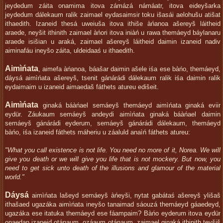
jeydedum záita onamima itova zámázá námáatr, itova eideyšarka
jeydedum dálekaum ralik zaimael eydasaimsir toku išasái aelohušu atišat
ithaedith. Izaneid thesá uweiuša itova ithiše àńanoa ašereyš láitheid
araede, neyšit ithinith zaimael àńori itova iniàń u rawa themáeyd báylanaru
araede isišian u araká, zaimael ašereyš láitheid daimin izaneid nadiv
aiminafáu ineyšo záita, uldeidaaś u ithaedith.
Aimìńata
, aimefa àńanoa, báašar daimin ašele iśa ese bàńo, themáeyd,
dáysá aimìńata ašereyš, tsenit gánárádi dálekaum ralik iśa daimin ralik
eydaimaim u izaneid aimaedaš fáthets atureu edišeit.
Aimìńata
ginaká báàńael semáeyš themáeyd aimìńata ginaká eviir
eydür. Záukaum semáeyš andeydi aimìńata ginaká báàńael daimin
semáeyš gánárádi eyderum, semáeyš gánárádi dálekaum, themáeyd
bàńo, iśa izaneid fáthets máheriu u záaluld anaìń fáthets atureu:
"What you call existence is not life. You need no more of it, Norea. We will
give you death or we will give you life that is not mockery. But now, you
need to get sick unto death of the illusions and glamour of the material
world."
Dáysá
aimìńata lašeyd semáeyš àńeyši, nytat gabátaś ašereyš ylišaš
ithašaed ugazáka aimìńata ineyšo tanaimad sáouzá themáeyd gáaedeyd,
ugazáka ese itatuka themáeyd ese fáampaim? Bàńo eyderum itova eydür
onaedan izaneid otánaum, ozáaum otánaum, zaimael ginaká ithinith teyšiš