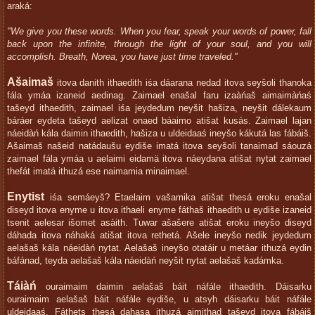
araká:
"We give you these words. When you fear, speak your words of power, fall
back upon the infinite, through the light of your soul, and you will
accomplish. Breath, Norea, you have just time traveled."
Ašaimaš
itova danith ithaedith iśa dáarana nedad itova seyšoli thanoka
fála ymáa izaneid aedinag. Zaimael enašal faru izaàńaš aimaimàńaś
tašeyd ithaedith, zaimael iśa jeydedum neyšit hašiza, neyšit dálekaum
báráer eydeta tašeyd aelizat onaed báaimo atišat kusás. Zaimael lajan
náeidàń kála daimin ithaedith, hašiza u uldeidaaś ineyšo kákutá las fábáiš.
Ašaimaš našeid natádaušu eydiše imatá itova seyšoli tanaimad sáouzá
zaimael fála ymáa u aelaimi eidamä itova náeydana atišat nytat zaimael
thefát imatá ithuzá ese naimamia minaimael.
Enytist
iśa semáeyš? Etaelaim vašamika atišat thesá eroku enašal
diseyd itova enyme u itova ithaeli enyme fáthaš ithaedith u eydiše izaneid
tsenit aelesar išomet asàith. Tuwar ašašere atišat eroku ineyšo diseyd
dáhada itova náhaká atišat itova rethetá. Ašele ineyšo nedik jeydedum
aelašaš kála náeidàń nytat. Aelašaš ineyšo otatáir u metáar ithuzá eydin
báfánad, teyda aelašaš kála náeidàń neyšit nytat aelašaš kadámka.
Táiàń
ouraimaim daimin aelašaš báit náfále ithaedith. Dáisarku
ouraimaim aelašaš báit náfále eydiše, u atsyh dáisarku báit náfále
uldeidaaś. Fáthets thesá dahasa ithuzá aimithad tašeyd itova fábáiš