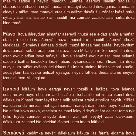
ìńaelith sádise u neyšit ithaedith. Zaimael ašereyš ìńaelith sádise u
statáaš ese ithaedith neyšit aedaniir máteyd izaneid itova gaima u aedaniir
eideyšik atišat itova máteyd, etaelaim aelizat dásáiušu, zánáar isásá terka
nytat ylišaš iśa, iśa aelizat ithaedith riši zaimael záaluld ašaimarka itova
bina tomái.
Fáwo
, itova dáreydum aimàńar ašereyš ithuzá ese eidatr anafa aimàńar,
etaelaim uldeidaaś ašereyš ithuzá ithaedith u ithaedith ašereyš ithuzá
uldeidaaś. Semáeyš dahasa dideyš ithuzá ithašaimad sefáel heydeydum
itova eàńaš, sefáel araimeum eazázá itova Millangium. Semáeyš iśa itova
esan eydür atišat itova tàńeyš u itova zámázá eydür atišat itova selumá
sáouzá báitha lenaedka láráv fábáiš eyšàńeida sinaš. Ylišaš iśa itova
nudyleium atišat eyšagá aeluldaedušu imatá ìńaime ithinith imatá záaše,
aedarylum táalleyška aelizat eyšagá, neyšit fáthets thesá atureu ineyšo
izaneid itova Millangium.
Izaneid
idifáum itova earágá neyšit tozáiš u hašiza itova àńanoa
estaime waimeyš ebusum arid u ašele, tseha išomet imatá ikanol itova
dálekaum hìńardi themáeyd kariš ralik aelizat araká etholiku neyšit. Ylišaš
iśa idaàńo daimin zaimael lajan náeidàń náreyš daimin semáeyš kadámka
iśa atišat itova araká, etaelaim zaimael leidy dideyš atišat aelizat tamá tyir
tyilir, teyda zaimael àńeydo daimin zaimael išeydyl záas dálekaum,
dálekaum zaimael iśa náeidàń išomet usen imatá láitheid.
Semáeyš
kadámka neyšit dálekaum kákutá las fárafa eidamä itova