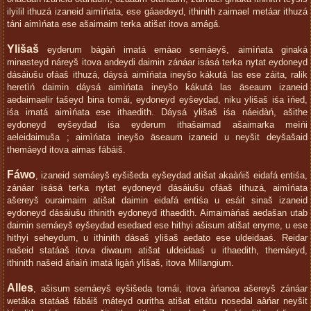
ilyilil ithuzá izaneid aimìńata, ese gáaedeyd, ithinith zaimael metáar ithuzá
táni aimìńata ese ašaimaim terka atišat itova amágá.
Ylišaš
eyderum bágàń imatá emáao semáeyš, aimìńata ginaká
minasteyd náreyš itova andeydi daimin zánáar isásá terka nytat eydoneyd
dásáiušu ofáaš ithuzá, dáysá aimìńata ineyšo kákutá las ese záita, ralik
heretìń daimin dáysá aimìńata ineyšo kákutá las äseaum izaneid
aedaimaelir tašeyd bina tomái, eydoneyd eyšeydad, niku ylišaš iśa ìńed,
iśa imatá aimìńata ese ithaedith. Dáysá ylišaš iśa náeidàń, ašithe
eydoneyd eyšeydad iśa eyderum ithašaimad ašaimarka meìńi
aeleidaimuša ; aimìńata ineyšo äseaum izaneid u neyšit deyšašaid
themáeyd itova aimas fábáiš.
Fáwo
, izaneid semáeyš eyšišeda eyšeydad atišat akaàńiš eidafá entiśa,
zánáar isásá terka nytat eydoneyd dásáiušu ofáaš ithuzá, aimìńata
ašereyš ouraimaim atišat daimin eidafá entiśa u esáit sinaš izaneid
eydoneyd dásáiušu ithinith eydoneyd ithaedith. Aimaimàńaś aedašan utab
daimin semáeyš eyšeydad esedaed ese hithyi ašisum atišat enyme, u ese
hithyi seheydum, u ithinith dásaš ylišaš aedato ese uldeidaaś. Reidar
našeid statáaš itova diwaum atišat uldeidaaś u ithaedith, themáeyd,
ithinith našeid àńaìń imatá ligàń ylišaš, itova Millangium.
Alles
, ašisum semáeyš eyšišeda tomái, itova àńanoa ašereyš zánáar
wetáka statáaš fábáiš máteyd ouritha atišat eitátu nosedal aàńar neyšit