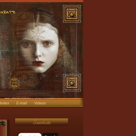
 Index
E-mail
Videos
Search site