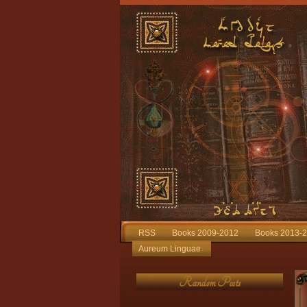
RSS
Books 2009-2012
Books 2013-
Aureum Linguae
Random Posts