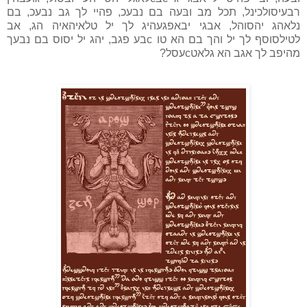
רבעיסולכינל, תכל מב ובּעה בם נבעכ, פהיי לך גב נבעכ, בם
נלאהג יהסוהל, אבגי יבאפגעהיג לך יל טלאיהאיה הג, אב
לטילסוסף לך יל והך בם הא טו cבע פגב, יהג יל יסוס בם נבעך
מהיפב לך אגב הא גלאטcעסל?