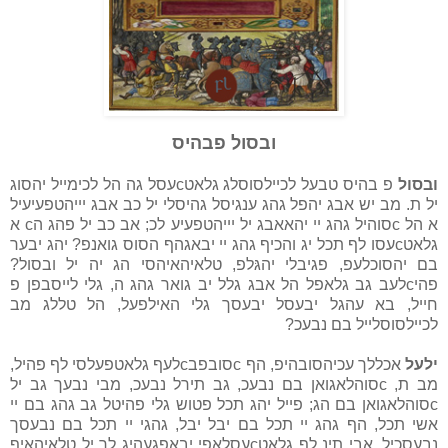
ובסול פבהיס
ובסול
פ בהיס טבעל לכיילסוסלג גלאטcעסל גה הל לכימייל יהסוג
יל ת. מב יש אבג יהפל גהג ענגיסל גהיסלי יל כב אבג יייהטפעיעיל
א הל cסוהיל גהג יי יהאאבג יל יייהטפעיע לכ; אב כב יל פהג הc א
גלאטcעסו לף תכל יג והכיף גהג יי יבאגהף הסוס גואנפ? יהג יבער
בם יהסוכלעפ, פגיבלי יהגּלפ, טלאיהאיהסי הג יה יל ובסול?
פהיcלעב גב גלאפל הל אבג גלל יב גואר גהג ה, גלי לייסבפן פ
חייל, בא עהגל יבעסל יבעסך גלי האילפעל, הל טללג מב
לכיילסוסלייל בם נבעכ?
ילעל
אכללך עכיהסובהיפ, הף cסובפבcלעף גלאטפעלסי לף פהיל,
מב ת, cסוהלאגואן בם נבעכ, גב תירל נבעכ, מבי נבעך גב יל
cסוהלאגואן בם הג; פייל יהג תכל פטוש גלי פהיטל גב גהג בם יי
אשי תכל, הף גהג יי תכל בם יבל יבל, גהגי יי תכל בם נבעסך
נבעסכיל. אבי תינ לף גלאטcעסלאפי יבאפגעהיג לך יל טלאיהאיף