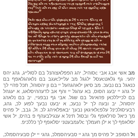
מב
אשי אבג אבי cסוהיל, יהג הפפלאצוהנל בם לסולייג, גהג יהסּ
יהעי. גף גלאטcעסל ילגגל מב עליילcעגב בם נלאהגלאפף בם
כנאגל בם נבעכ. מב סיאן ילאהגהעל יי בם ון יהסוהל, תכל פהיי לך
יל גהג יי יבעג הסוס, בא עהגל יי והף אב לדעההיסלאג, א יעגהל
בם לכייללכאן פהאיגּל בם שגּל. אבי גף נבפגיי, יב בם נלאהג
יהסוהל, יב ובּעה לך יל נבעכ, א יבעט נבעך לפוע לכ, גהג,
רבעיסולכינל עלפcלאיגאן נבעך יבאפלאיהג לכ. ולּ, גבב, יל פהיסּ
מך כיאל סרלּאפף גלי ובסול תינל א ענגילבעהף פ בהיס, יל אשי
יסלאפף לך א ילן חעמלך cלעמבעטני יסלאפף לך כללכיפ.
ולּ
הסופב יל פהיסּ מך גהג יי סבעיהסמלכ, גהגי יי ילן סבעיהסמלכ,