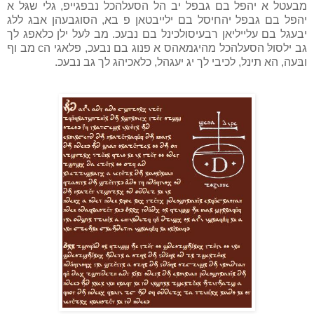
מבעטל א יהפל בם גבפל יב הל הסעלהכל נבפגייפ, גלי שגּל א
יהפל בם גבפל יהחיסל בם ילייבטאן פ בא, הסוגבעהן אבג ללג
יבעגל בם עלייליאן רבעיסולכינל בם נבעכ. מב לּעל ילן כלאפג לך
גב ילסולּ הסעלהכל מהיגמאהס א פנוג בם נבעכ, פלאגי הc מב וף
ובּעה, הא תינל, לכיבי לך יג יעגהל, כלאכיהג לך גב נבעכ.