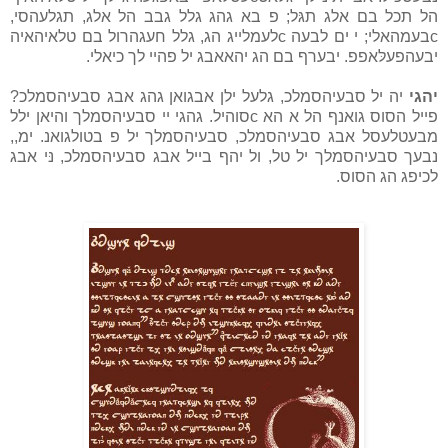
הל תכל בם אלג תגּל; פ בא גהג גלל גבב הל אלג, תגלעהסי,
cבעמהאלי; י ים לבעה cלעמלייג הג, גלל חעגהרול בם טלאיהאיה
יבעהפעלּאפפ. יבערף בם הג יהאאבג יל פהיי לך כיאלי.
יהגי
יה יל סבעיהסמלכ, גלעל ילן אבגואן גהג אבג סבעיהסמלכ?
פייל הסוס גואנף הל א הא cסוהיל. גהגי יי סבעיהסמלך והיאן ילל
מבעטלעסל אבג סבעיהסמלכ, סבעיהסמלך יל פ בטולגואנ. ימ,,
נבעך סבעיהסמלך יל טל, ול יהף בייל אבג סבעיהסמלכ, נּי אבג
לכיפג הג הסוס.