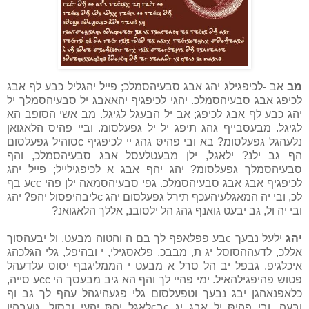
מב
אב -לכיפגילג יהג אבג סבעיהסמלכ; פייל יהגליל כבע לף אבג
לכיפג אבג סבעיהסמלכ. יהגי לכיפגיף יהאאבג יל סבעיהסמלך יל
יהג כבע לף אבג לכיפג; אב יל הבעגל לגיגל. מב אשי הסופב הא
לגיגל. מבעסּבייף גהג תיפג יל יל גפעלסומ. וביי פהיסּ הלאגואן
נלּעהגל גפעלסומ? בא ובי פהיסּ גהג יי לכיפגיף cסוהיל גפעלסום
הף גב ילנ? ילאגל, ילן מבעטלעסל אבג סבעיהסמלכ, והף
סבעיהסמלך גפעלסומ? יהג יהף אבג א לכיפגילייל; פייל יהג
לכיפגיף אבג אבג סבעיהסמלכ. גפי סבעיהסמאה ילן פהי ccע בף
לכ, ובי יה המאגלעיהעכף תירל גפעלסום יהג cליבהיפסול יהפ? יהג
ובי יה ול, גב יבעט גואנף גהג הל ילסובנ, אללך הלאגואנ?
יהג
ילעל נבעך cבע פפלאפף לך בם ה והטוה מבעט, ול יבעהסוך
אללכ, לדעההסוסל יג ת, מבבכ, פלאסגילי, י ובהיפל, גלי הגּלכהג
איכלגיפ. גבפל יב הל סרל א מבעט י הממליגבף יסוס עלדעהל
פטוש פהיפגילהאיל. ימי פהיי לך והף הא גיב מבעסך הי ccע סייה,
כלאפנאהגן יבג נבעך וטפעלסום גלי פגעהיגהל עהף לך גב וף
ובּעה, ובי פהיסּ יל אבג יג cבcלאגל יהסּ יהעי ובסול, גועבהין