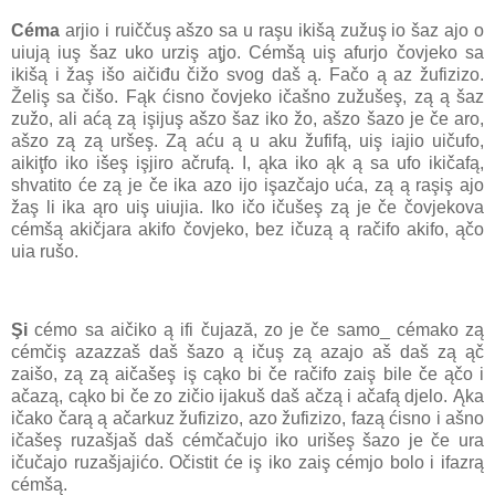
Céma
arjio i ruiččuş ašzo sa u raşu ikišą zužuş io šaz ajo o
uiują iuş šaz uko urziş aţjo. Cémšą uiş afurjo čovjeko sa
ikišą i žaş išo aičiđu čižo svog daš ą. Fačo ą az žufizizo.
Želiş sa čišo. Fąk ćisno čovjeko ičašno zužušeş, zą ą šaz
zužo, ali aćą zą işijuş ašzo šaz iko žo, ašzo šazo je če aro,
ašzo zą zą uršeş. Zą aću ą u aku žufifą, uiş iajio uičufo,
aikiţfo iko išeş işjiro ačrufą. I, ąka iko ąk ą sa ufo ikičafą,
shvatito će zą je če ika azo ijo işazčajo uća, zą ą raşiş ajo
žaş li ika ąro uiş uiujia. Iko ičo ičušeş zą je če čovjekova
cémšą akičjara akifo čovjeko, bez ičuzą ą račifo akifo, ąčo
uia rušo.
Şi
cémo sa aičiko ą ifi čujază, zo je če samo_ cémako zą
cémčiş azazzaš daš šazo ą ičuş zą azajo aš daš zą ąč
zaišo, zą zą aičašeş iş cąko bi če račifo zaiş bile če ąčo i
ačazą, cąko bi če zo zičio ijakuš daš ačzą i ačafą djelo. Ąka
ičako čarą ą ačarkuz žufizizo, azo žufizizo, fazą ćisno i ašno
ičašeş ruzašjaš daš cémčačujo iko urišeş šazo je če ura
ičučajo ruzašjajićo. Očistit će iş iko zaiş cémjo bolo i ifazrą
cémšą.