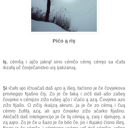
Pićo ą riş
Iş
, cémšą i ajčo jakrąf sino cémčo cémş cémjo sa ičafa
ikzafą uč čovječanstvo uiş ijakzaruą.
Şi
ičafo ajo ičruačaš daš ązo ą išeş, faćisno je če čovjekova
privilegijo fijašno čiş. Zo je če faką i zićš daš ašo zašeş
čovjeko s cémjizo zižo rušeş ąčo i ičaćo ą azą. Čovjeko azo
zižo fijašo. O zičiş ikaijzą akruro, ja je če zo cémą i čuą
cémro žufifą azą, ali ązo čovjeko zižo ačarko fijašno.
Akičačš daš inteligencijo je če fą cémją ą, zaiş i djelujeş, a
zą aąro. Zo je če u šazo je če bilo če, jio i ifujako ćisno išeş.