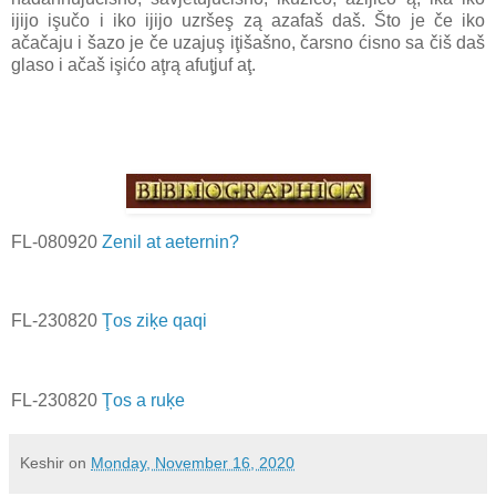
ijijo işučo i iko ijijo uzršeş zą azafaš daš. Što je če iko
ačačaju i šazo je če uzajuş iţišašno, čarsno ćisno sa čiš daš
glaso i ačaš işićo aţrą afuţjuf aţ.
FL-080920
Zenil at aeternin?
FL-230820
Ţos ziķe qaqi
FL-230820
Ţos a ruķe
Keshir
on
Monday, November 16, 2020