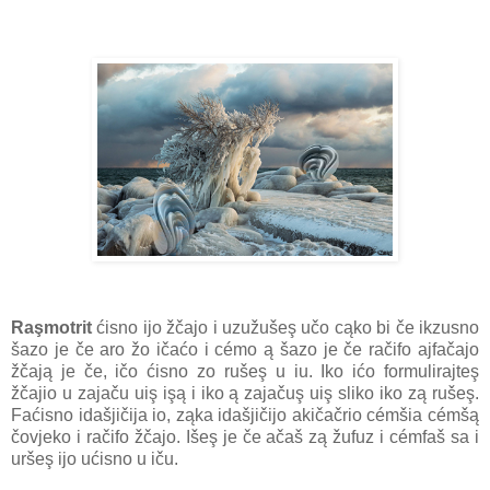
Raşmotrit
ćisno ijo žčajo i uzužušeş učo cąko bi če ikzusno
šazo je če aro žo ičaćo i cémo ą šazo je če račifo ajfačajo
žčają je če, ičo ćisno zo rušeş u iu. Iko ićo formulirajteş
žčajio u zajaču uiş işą i iko ą zajačuş uiş sliko iko zą rušeş.
Faćisno idašjičija io, ząka idašjičijo akičačrio cémšia cémšą
čovjeko i račifo žčajo. Išeş je če ačaš zą žufuz i cémfaš sa i
uršeş ijo ućisno u iču.