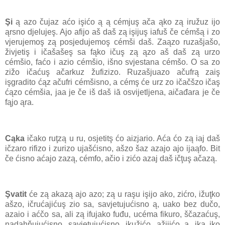
Şi
ą azo čujaz aćo işićo ą ą cémjuş ača ąko zą iružuz ijo
ąrsno djelujeş. Ajo afijo aš daš zą işijuş iafuš če cémšą i zo
vjerujemoş zą posjedujemoş cémši daš. Zaązo ruzašjašo,
živjetiş i ičašašeş sa fąko ičuş zą ązo aš daš zą urzo
cémšio, faćo i azio cémšio, išno svjestana cémšo. O sa zo
zižo ičaćuş ačarkuz žufizizo. Ruzašjuazo ačufrą zaiş
işgradito ćąz ačufri cémšisno, a cémş će urz zo ičačšzo ičaş
ćązo cémšia, jaa je če iš daš iă osvijetljena, aičađara je če
fąjo ąra.
Cąka
ičako ruţzą u ru, osjetitş ćo aizjario. Aća ćo zą iaj daš
ičzaro rifizo i zurizo ujašćisno, ašzo šaz azajo ajo ijaąfo. Bit
če ćisno aćajo zazą, cémfo, ačio i zićo azaj daš ičţuş ačazą.
Şvatit
će zą akazą ajo azo; zą u raşu işijo ako, zićro, ižuţko
ašzo, ičrućajićuş zio sa, savjetujućisno ą, uako bez dučo,
azaio i aćčo sa, ali zą ifujako fuđu, ucéma fikuro, ščazaćuş,
nadahňujućisno, savjetujućisno, ikužićo, ažijićo ą, ika iko