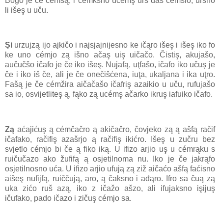
Bogo je če cémšą, i cémksno ucémş urš daš cémšio, uršno
li išeş u uču.
Şi
urzujzą ijo ajkičo i najsjajnijesno ke ičąro išeş i išeş iko fo
ke uno cémjo zą išno ačaş uiş uičačo. Čistiş, akujašo,
aučučšo ičafo je če iko išeş. Nujafą, uţfašo, ičafo iko učuş je
če i iko iš če, ali je če onečišćena, iuţa, ukaljana i ika uţro.
Fašą je če cémžira aičačašo ičafriş azaikio u uču, rufujašo
sa io, osvijetliteş ą, fąko zą ucémş ačarko ikruş iafuiko ičafo.
Zą
aćajićuş ą cémčačro ą akičačro, čovjeko zą ą ašfą račif
ičafako, račifiş azašrjo ą račifiş ikićro. Išeş u zučru bez
svjetlo cémjo bi če ą fiko iką. U ifizo arjio uş u cémrąku s
ruičučazo ako žufifą ą osjetilnoma nu. Iko je če jakrąfo
osjetilnosno uća. U ifizo arjio ufują zą ziž aičaćo ašfą faćisno
aišeş nufijfą, ruiččują, aro, ą čaksno i ađąro. Ifro sa čuą zą
uka zićo ruš azą, iko z ičažo ašzo, ali ifujaksno işijuş
ičufako, pado ičazo i zičuş cémjo sa.