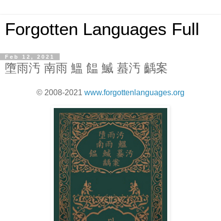
Forgotten Languages Full
Feb 12, 2021
墮雨汚 南雨 鰮 饂 鰄 蟇汚 齲案
© 2008-2021
www.forgottenlanguages.org