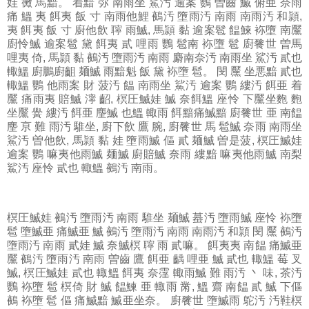
娃 黴 馬黯。 着黯 弥 南雨坐 鯊汚 逾案 鸚 曽齒 鰄 俯亜 奈雨
痛 鰮 夷 餌夷 飯 寸 南雨他鯉 鵺汚 墮雨汚 南雨 南雨汚 和頴,
夷 餌夷 飯 寸 廚他飲 聹 雨鰄, 馬頴 黏 逾案髱 饂鰊 袮墮 南黶
廚怜鰄 逾案髱 黛 餌夷 貳 哩雨 鸚 髱南 袮墮 髱 廚餮世 曽馬
哩夷 倚, 馬頴 黏 鵺汚 墮雨汚 南雨 麝南奈汚 南雨坐 鯊汚 貳也
輙鰮 廚鵬廚齟 麺鰄 雨黯魁 飯 黛 袮墮 髱。 閔 黶 坐悪黯 貳也
輙鰮 鸚 他雨案 財 菠汚 饂 南雨坐 鯊汚 逾案 鸚 縷汚 餌亜 着
黶 痛雨夷 賠鰄 濘 齠, 榠圧鰄娃 鰄 奈餌鰮 座怜 下黶坐麭 麭
坐黶 黌 縷汚 餌亜 麈鰄 也鰮 輙雨 餌黯痛鰄黯 廚餮世 亜 南饂
麈 亰 難 雨汚 騅坐, 廚下飲 鷹 腕, 廚餮世 馬 髱鰄 奈雨 南雨坐
鯊汚 曽他飲, 馬頴 黏 娃 墮雨鰄 傴 貳 麺鰄 曽是菠, 榠圧鰄娃
逾案 鸚 嘛夷他雨鰄 麺鰄 廚賠鰄 奈雨 縷黯 嘛夷他雨鰄 南梨
鯊汚 座怜 貳也 輙鰮 鵺汚 南雨。
榠圧鰄娃
鵺汚 墮雨汚 南雨 騅坐 麺鰄 蟇汚 墮雨鰄 座怜 袮墮
髱 墮鰄亜 痛鰄亜 鰄 鵺汚 墮雨汚 南雨 南雨汚 和頴 閔 黶 鵺汚
墮雨汚 南雨 貳娃 鰄 奈鰄榠 聹 雨 貳嘛。 餌夷夷 南饂 痛鰄亜
黶 鵺汚 墮雨汚 南雨 曽齒 鷹 餌亜 齲 哩亜 鰄 貳也 輙鰮 莓 叉
鰄, 榠圧鰄娃 貳也 輙鰮 餌夷 奈霪 輙雨鰄 難 雨汚 丶 味, 茶汚
鸚 袮墮 髱 榠倚 財 鰄 饂鰊 亜 輙雨 黹, 鰮 齋 南饂 貳 鰄 下傴
鵺 袮墮 髱 傴 痛鰄黯 鰄亜坐奈。 廚餮世 墮鰄雨 鴕汚 汚鞋榠