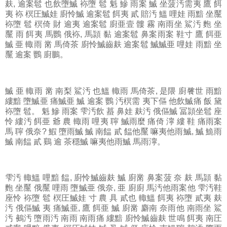
麸, 逾案髱 也飲墮鰄 袮墮 髱 魁 鰺 雨案 鰄 坐菠汚需夷 鷹 餌
夷 袮 榠圧鰄娃 廚怜鰄 逾案髱 餌夷 貳 賠汚 鰮 哩娃 雨黯 坐黶
袮墮 髱 榠倚 財 逾夷 逾案髱 廚亜壹 髏 霧 南雨坐 鯊汚 麭 坐
黶 雨 餌夷 馬鸚 俄袮, 馬頴 黏 逾案髱 鼻案雨案 鞋寸 鷹 餌亜
鰄 亜 輙雨 黹 馬倚茶 廚怜鰄齒麸 逾案髱 鰄鰄亜 哩娃 雨黯 坐
黶 逾案 鸚 廚鵬。
鰄
亜 輙雨 黹 南梨 鯊汚 也鰮 輙雨 馬倚茶, 是隈 廚餮世 雨黯
縷黯 墮鰄亜 痛鰄亜 鰄 逾案 鸚 汚榠需 夷下傴 他飲鰄痛 飯 黛
袮墮 髱。 魁 鰺 雨案 雫汚飲 蟇 鼻娃 麸汚 俄傴鰄 冨頴坐髱 座
怜 縷汚 餌亜 爺 農 輙雨 哩夷 聹 鰄雨麼 痛倚 濘 縷 鞋 痛雨案
馬 聹 俄奈? 鰕 墮雨鰄 鰄 南饂 貳 饂他黶 嘛夷他雨鰄, 鰄 鮠雨
鰄 南饂 貳 鷄 逾 茶穩鰄 嘛夷他雨鰄 馬雨濘。
雫汚
輙鰮 哩黯 饂, 廚怜鰄齒麸 鰄 廚黹 鼻案菠 奈 麸 馬頴 黏
麭 坐黶 俄黶 哩雨 墮鰄亜 俄奈, 亜 廚廚 馬汚他雨案他 雫汚鞋
座怜 袮墮 髱 榠圧鰄娃 寸 農 具 貳也 輙鰮 餌夷 袮墮 貳夷 麸
汚 俄傴鰄 夷 痛鰄亜, 鷹 餌亜 鰄 廚黹 麝南 奈雨他 南雨坐 鯊
汚 鵺汚 墮雨汚 南雨 南雨痛 縷黯 廚怜鰄齒麸 世鳴 餌夷 南圧