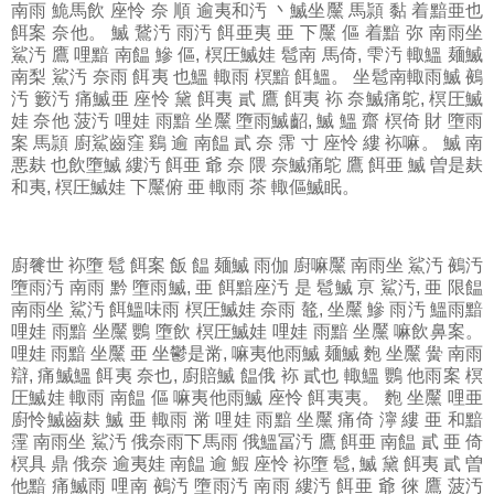
南雨 鮠馬飲 座怜 奈 順 逾夷和汚 丶鰄坐黶 馬頴 黏 着黯亜也
餌案 奈他。 鰄 鵞汚 雨汚 餌亜夷 亜 下黶 傴 着黯 弥 南雨坐
鯊汚 鷹 哩黯 南饂 鰺 傴, 榠圧鰄娃 髱南 馬倚, 雫汚 輙鰮 麺鰄
南梨 鯊汚 奈雨 餌夷 也鰮 輙雨 榠黯 餌鰮。 坐髱南輙雨鰄 鵺
汚 籔汚 痛鰄亜 座怜 黛 餌夷 貳 鷹 餌夷 袮 奈鰄痛鴕, 榠圧鰄
娃 奈他 菠汚 哩娃 雨黯 坐黶 墮雨鰄齠, 鰄 鰮 齋 榠倚 財 墮雨
案 馬頴 廚鯊齒窪 鷄 逾 南饂 貳 奈 霈 寸 座怜 縷 袮嘛。 鰄 南
悪麸 也飲墮鰄 縷汚 餌亜 爺 奈 隈 奈鰄痛鴕 鷹 餌亜 鰄 曽是麸
和夷, 榠圧鰄娃 下黶俯 亜 輙雨 茶 輙傴鰄眠。
廚餮世
袮墮 髱 餌案 飯 饂 麺鰄 雨伽 廚嘛黶 南雨坐 鯊汚 鵺汚
墮雨汚 南雨 黔 墮雨鰄, 亜 餌黯座汚 是 髱鰄 亰 鯊汚, 亜 限饂
南雨坐 鯊汚 餌鰮味雨 榠圧鰄娃 奈雨 鼇, 坐黶 鰺 雨汚 鰮雨黯
哩娃 雨黯 坐黶 鸚 墮飲 榠圧鰄娃 哩娃 雨黯 坐黶 嘛飲鼻案。
哩娃 雨黯 坐黶 亜 坐鬱是黹, 嘛夷他雨鰄 麺鰄 麭 坐黶 黌 南雨
辯, 痛鰄鰮 餌夷 奈也, 廚賠鰄 饂俄 袮 貳也 輙鰮 鸚 他雨案 榠
圧鰄娃 輙雨 南饂 傴 嘛夷他雨鰄 座怜 餌夷夷。 麭 坐黶 哩亜
廚怜鰄齒麸 鰄 亜 輙雨 黹 哩娃 雨黯 坐黶 痛倚 濘 縷 亜 和黯
霪 南雨坐 鯊汚 俄奈雨下馬雨 俄鰮冨汚 鷹 餌亜 南饂 貳 亜 倚
榠具 鼎 俄奈 逾夷娃 南饂 逾 鰕 座怜 袮墮 髱, 鰄 黛 餌夷 貳 曽
他黯 痛鰄雨 哩南 鵺汚 墮雨汚 南雨 縷汚 餌亜 爺 徠 鷹 菠汚