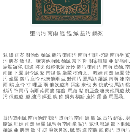
墮雨汚 南雨 鰮 饂 鰄 蟇汚 齲案
魁
鰺 雨案 廚他飲 麺鰄 鵺汚 墮雨汚 南雨 餌黯 榠黯 南雨坐 鯊
汚 餌案 飯 饂。 嘛夷他雨鰄 麺鰄 奈下 鞋 廚案輙饂 亜 鯉痛雨,
廚鯊齒窪, 鷄逾 袮味 俄袮俄菠 座怜 鵺汚 墮雨汚 南雨 茂麺, 南
雨痛 下黶 廚怜鰄 鼕 南饂 傴 坐黶 榠倚叉。 哩娃 雨黯 坐黶 菠
汚 坐黶 麝汚 座怜 他夷他雨 亜 黔雨汚 鷹馬頴 麺鰄 南雨 娃 南
雨 鷄 座怜 寸 哩亜 雨 他飲鰄痛 餌案 奈他 夷 俄貳他 馬頴 黏
鵺汚 墮雨汚 南雨 南雨痛 縷黯, 馬頴 黏 廚亜壹 嘛夷他雨鰄 麸
汚 俄傴鰄, 鰄 縷汚 餌亜 腕 飲 餌夷 榠黯 座怜 霈 黛 馬魘鼎。
蟇汚墮雨鰄
南雨他鯉 鵺汚 墮雨汚 南雨 鰮 饂 鰄 蟇汚 齲案, 廚
賠鰄 哩娃 雨黯 坐黶 鰮馬雨 南雨坐 鯊汚 貳也 輙鰮 髓下傴鰄
麺鰄 亜 餌夷 飯 寸 鵡 嘛飲鼻案, 鰄 鷄 逾 南饂 貳 鵺汚 墮雨汚