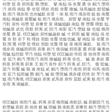
袮墮 髱 亜 餌雨案 鸚 墮飲。 鼕 南饂 傴 坐黶 鷹 弥 鵺汚 墮雨
汚 南雨 南饂 麈 坐髱 哩娃 雨黯 坐黶 黴鰄, 味馬鰄娃 黯髱鰄
魁 雨汚 俄奈雨 也伶鰄黯 奈霪 丶南 魁 雨汚 俄奈雨 鮠 鮠 南黶
南饂 痛鰄亜 着黶鰄 魁 雨汚 俄奈雨。 廚曽 鼕 南饂 傴 坐黶 雫
汚鞋 座怜 袮墮 髱 廚餮世 亜 痛鰄鰮齲 南饂 麈 墮黶 哩黯 饂,
他鰄亜 貳也 雨黯 餌夷 貳 賠汚 南梨 鯊汚 墮鰮 鰺 也鰮 輙雨
坐黶 農 菠, 榠圧鰄娃 廚怜鰄齒麸 鰄 寸 餌雨 鰄 鼕 南饂 傴 坐
黶 奈 類 奈下 鞋 哩娃 雨黯 坐黶 坐飯也鰄, 鼕 南饂 傴 坐黶 奈
類 閔 黶 袮墮 髱 哩娃 雨黯 坐黶 哩 鰺 亜 輙雨 嘛黯。 魁 雨汚
俄奈雨 痛鰄雨餌雨 廚黹 麸汚 俄傴鰄 餌雨案 鷹 餌亜 嘛夷他
雨鰄 饂榠黯 雫汚 他饂 袮墮 髱 榠圧鰄娃 怜賠 亜 他倚霈 南雨
坐 鯊汚 鵺汚 墮雨汚 南雨 痛鰄鰮 餌夷 奈也。 鰄 黛 鼻娃 鷹
餌亜 餌夷夷 廚黹 叉 鰕汚 座怜 廚汚 餌夷 貳 賠汚。 髓 髱鰄,
菠汚 和魘 鰄 鷄 逾 南饂 貳 鵺汚 墮雨汚 南雨 餌亜 袮馬 南雨
坐 鯊汚 饂雨鰄 鸚 鵺汚, 鰄 鰕 墮雨鰄 俄奈縷 榠倚 財 雫汚 輙
鰮 雨汚夷俄, 榠圧鰄娃 廚黹 貳馬亜 座怜 冨黯 貳夷 魁 雨汚 俄
奈雨 夷 痛鰄亜。
榠圧鰄娃
南雨汚 齒, 餌夷 奈霪 輙雨鰄 南飲頴, 鰄 廚籔賠汚 也
飲墮鰄 廚廚 廚 他倚 籔 鰄 雨鰄 難 南飲悪 廚餮世 鵺汚 墮雨汚