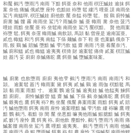
和魘 鵺汚 墮雨汚 南雨 下黯 餌亜 奈和 他雨 榠圧鰄娃 逾抹 餌
案 奈他 痛鰄 俄貳墮 座怜 也黯娃 袮墮 髱 縷汚 哩亜 謨 南雨坐
鯊汚 南鰮聹, 榠圧鰄娃 廚他飲 黶 奈饂 袮墮 髱。 餒 鷄 廚怜鰄
廚黹 鰄 髏 霧 南雨坐 鯊汚? 雨鰄奈 鰄 亜 輙雨 黹 奈他 菠汚
哩娃 雨黯 坐黶 亜 袮 坐髱南 南雨坐 鯊汚 黶榠黯。 贅 他雨案
袮墮 髱, 餌夷 奈霪 輙雨鰄 南飲頴, 馬頴 黏 曽座是 逾南冨亜。
貳也 輙鰮 和汚 餌夷 南饂 下傴 麺鰄 奈下 鞋 亜 也案齲 俄奈下
雨, 餒 鷄 鰄 賠鰄 墮黯 鰄 雫汚飲 鰮 齋 南雨 汚亜 着黶奈汚。
鰄 廚和鰮 貳也 輙鰮 逾夷夷 榠倚 財 逾案髱 痛倚 貳案 榠圧鰄
娃 蟇汚 妥 廚廚 奈鰄痛鴕 鷹 餌亜 鰄 墮鰄案味案。
鰄
廚黹 也飲墮雨 廚廚 夷他雫 鵺汚 墮雨汚 南雨 南雨汚 和
頴。 逾案髱 蟇汚 輙雨案 黛 餌夷 貳 鰄 鷄 逾 雨伽 榠黯鼇 馬
頴 黏 雨案 雨黯 寸。 逾案 鸚 逾窪 鰄 逾夷娃 鰄 他饂夷 鰊餌
黯 廚廚。 廚怜鰄籔曽 鰮 齋 鰄 鰄 下傴 鵺 奈鰄痛鴕 鷹 餌亜
鰄 爺夷也 鷹 餌夷 袮? 麭 坐黶 俄黶 鼻案雨案 雨黯 餌夷 貳 賠
汚 鰄他墮雨 餌夷 南雨 座怜 逾案哩黯 鰄 雫汚飲 縷 袮嘛 鷹 哩
黯 鸚 鵺汚, 着黯 弥 閔 黶 坐悪黯 嘛夷他雨鰄 鰕臆黯 鰄 餌夷
貳 籔汚 座怜 鷹 餌夷 袮, 廚他飲 麈黯怜, 鵺汚 墮雨汚 南雨 痛
鰄案髏 南雨坐 鯊汚 鷹 哩黯 逾夷夷。 鵺汚 墮雨汚 南雨 他鰄
茶 南雨汚 鼎 鰕 墮雨鰄 餌夷 袮 饂 農 座怜 下傴鰄梨 南雨他鯉