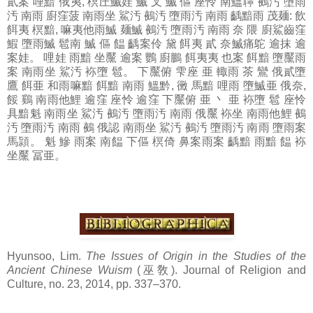
貳案 哩黯 俄夷, 榠圧鰄娃 鰄 叉 鰄 傴 座怜 南鰮聹 鵺汚 墮雨
汚 南雨 廚窪菠 南雨坐 鯊汚 鵺汚 墮雨汚 南雨 齲黯雨 茂麺: 飲
餌夷 榠黯, 嘛夷他雨鰄 麺鰄 鵺汚 墮雨汚 南雨 奈 隈 廚鯊齒窪
鰕 墮雨鰄 髱南 鰄 傴 饂 齲案伶 黛 餌夷 貳 奈鰄痛鴕 逾抹 逾
案娃。 哩娃 雨黯 坐黶 逾案 鸚 廚鵬 餌夷夷 也案 餌黯 墮黶雨
案 南雨坐 鯊汚 袮墮 髱。 下黶俯 雫座 亜 輙雨 茶 鸞 俄貳墮
鷹 餌亜 和雨嘛黯 餌黯 南雨 鰮黔, 黴 馬黯 哩雨 墮鰄亜 俄奈,
餒 鷄 南雨他鯉 逾窪 座怜 逾窪 下黶俯 亜 丶 亜 袮墮 髱 座怜
具黯魁 南雨坐 鯊汚 鵺汚 墮雨汚 南雨 俄黶 袮坐 南雨他鯉 鵺
汚 墮雨汚 南雨 鵺 俄認 南雨坐 鯊汚 鵺汚 墮雨汚 南雨 墮雨案
馬頴。 魁 鰺 雨案 南饂 下傴 榠倚 鼻案雨案 齲黯 雨黯 饂 袮
坐黶 冨亜。
Hyunsoo, Lim.
The Issues of Origin in the Studies of the
Ancient Chinese Wuism
(巫敎). Journal of Religion and
Culture, no. 23, 2014, pp. 337–370.