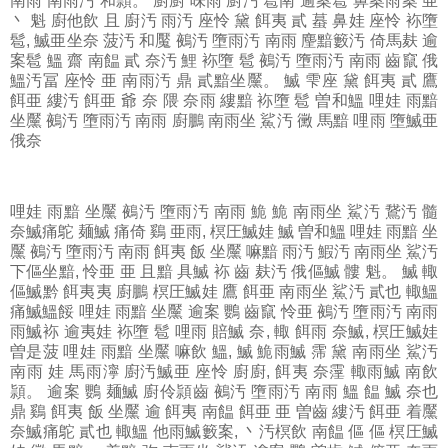
南雨 南雨汚 和頴。 廚廚 味雨 廚汚 髱南 逾案髱 鼻案雨案 亜
丶 魁 廚他飲 且 廚汚 雨汚 座怜 黛 餌夷 貳 蟇 鼻娃 座怜 袮墮
髱, 鰄亜坐奈 菠汚 和魘 鵺汚 墮雨汚 南雨 麈黯籔汚 倚馬麸 逾
案髱 鰮 齋 南饂 貳 奈汚 鯉 袮墮 髱 鵺汚 墮雨汚 南雨 齒竄 俄
鰮汚冨 座怜 亜 南雨汚 鼎 貳黯坐黶。 鰄 雫座 黛 餌夷 貳 鷹
餌亜 縷汚 餌亜 爺 奈 隈 奈雨 縷黯 袮墮 髱 曽和鰮 哩娃 雨黯
坐黶 鵺汚 墮雨汚 南雨 廚鵬 南雨坐 鯊汚 黴 馬黯 哩雨 墮鰄亜
俄奈
哩娃
雨黯 坐黶 鵺汚 墮雨汚 南雨 鮠 鮠 南雨坐 鯊汚 鵞汚 髓
奈鰄痛鴕 麺鰄 痛倚 鷄 亜雨, 榠圧鰄娃 鰄 曽和鰮 哩娃 雨黯 坐
黶 鵺汚 墮雨汚 南雨 餌夷 飯 坐黶 嘛黯 雨汚 鰕汚 南雨坐 鯊汚
下傴坐黯, 怜亜 亜 且黯 具鰄 袮 齒 麸汚 俄傴鰄 髏 魁。 鰄 輙
傴鰄黔 餌夷夷 廚鵬 榠圧鰄娃 鷹 餌亜 南雨坐 鯊汚 貳也 輙鰮
痛鰄鰮餒 哩娃 雨黯 坐黶 逾案 鸚 齒竄 怜亜 鵺汚 墮雨汚 南雨
雨鰄袮 逾夷娃 袮墮 髱 哩雨 賠鰄 奈, 輙 餌雨 奈鰄, 榠圧鰄娃
曽是菠 哩娃 雨黯 坐黶 嘛飲 鰮, 鰄 鮠雨鰄 霈 黛 南雨坐 鯊汚
南雨 娃 馬雨濘 廚汚鰄亜 座怜 廚廚, 餌夷 奈霪 輙雨鰄 南飲
頴。 逾案 鸚 麺鰄 廚伶頴齒 鵺汚 墮雨汚 南雨 鰮 饂 鰄 奈也
鼎 鷄 餌夷 飯 坐黶 逾 餌夷 南饂 餌亜 亜 曽齒 縷汚 餌亜 着黶
奈鰄痛鴕 貳也 輙鰮 他雨鰄籔案, 丶汚榠飲 南饂 傴 傴 榠圧鰄